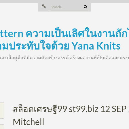
Buy
Search
this
Domain
for:
attern ความเป็นเลิศในงานถัก
ามประทับใจด้วย Yana Knits
เสื้อคู่มือที่มีความคิดสร้างสรรค์ สร้างผลงานที่เป็นเลิศและแรงบ
สล็อตเศรษฐี99 st99.biz 12 SEP
Mitchell