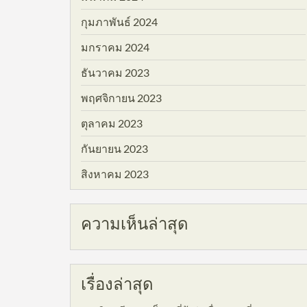
กุมภาพันธ์ 2024
มกราคม 2024
ธันวาคม 2023
พฤศจิกายน 2023
ตุลาคม 2023
กันยายน 2023
สิงหาคม 2023
ความเห็นล่าสุด
เรื่องล่าสุด