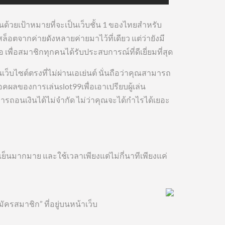
งขึ้นด้วยเป้าหมายที่จะเป็นเว็บชั้น 1 ของไทยสำหรับ
สล็อตจากค่ายดังหลายค่ายมาไว้ที่เดียว แต่ว่ายังมี
พื่อสมาชิกทุกคนได้รับประสบการณ์ที่ดีเยี่ยมที่สุด
นเว็บไซต์ตรงที่ไม่ผ่านเอเย่นต์ นั่นถือว่าคุณสามารถ
อคผลของการเล่นslot99เพื่อเอาเปรียบผู้เล่น
การถอนเงินได้ไม่จำกัด ไม่ว่าคุณจะได้กำไรได้เยอะ
กเย็นมากมาย และใช้เวลาเพียงแต่ไม่กี่นาทีเพียงแค่
มัครสมาชิก” ที่อยู่บนหน้าเว็บ