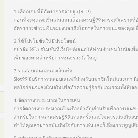
1. เลือกเกมที่มีอัตราการจ่ายสูง (RTP)
ก่อนที่จะคุณจะเริ่มเล่นเกมสล็อตเศรษฐี99 ควรจะวิเคราะห์
อัตราการชำระเงินจะบ่งบอกถึงโอกาสในการชนะของคุณ ยิ่ง RT
2. ใช้โปรโมชั่นให้มีประโยชน์
อย่าลืมใช้โปรโมชั่นที่เว็บไซต์เสนอให้ท่าน ดังเช่น โบนัสเพิ่
เพิ่มช่องทางสำหรับการชนะรางวัลใหญ่
3. ทดสอบเล่นก่อนลงเงินจริง
Slot99 มีบริการทดสอบเล่นฟรีสำหรับสมาชิกใหม่และเก่า นี่เ
พอใจก่อนจะลงเงินจริง เพื่อทำความรู้จักกับเกมรวมทั้งฟีเจอร
4. จัดการงบประมาณในการเล่น
การจัดการงบประมาณเป็นเรื่องสำคัญสำหรับเพื่อการเล่นSl
สำหรับในการเล่นเศรษฐี99แต่ละครั้ง และไม่ควรเล่นเกินงบปร
ทำให้คุณสามารถบันเทิงใจกับการเล่นและก็เลี่ยงการสูญเสีย
5. อย่าหลงระเริงกับการชนะสม่ำเสมอ