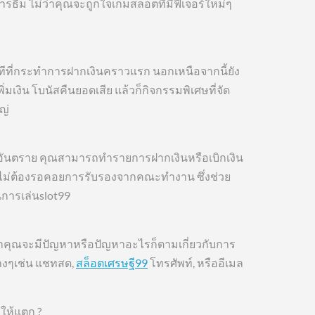
ารธีม ไม่ว่าคุณจะถูกใจเกมสล็อตที่มีฟีเจอร์ใหม่ๆ
ันทีที่กระทำการฝากเงินคราวแรก นอกเหนือจากนี้ยัง
่มเงิน โบนัสคืนยอดเสีย แล้วก็กิจกรรมพิเศษที่จัด
ญ่
็นอันตราย คุณสามารถทำรายการฝากเงินหรือเบิกเงิน
โดยไม่ต้องรอคอยการรับรองจากคณะทำงาน ซึ่งช่วย
ารเล่นslot99
่าคุณจะมีปัญหาหรือปัญหาอะไรก็ตามเกี่ยวกับการ
่างๆเช่น แชทสด,
สล็อตเศรษฐี99
โทรศัพท์, หรืออีเมล
รให้แตก ?