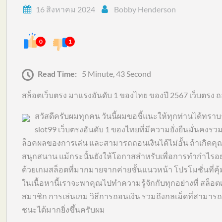
16 สิงหาคม 2024
Bobby Henderson
0
1
Read Time:
5 Minute, 43 Second
สล็อตเว็บตรง มาแรงอันดับ 1 ของไทย ของปี 2567 เว็บตรง ถอ
สวัสดีครับผมทุกคน วันนี้ผมขอชี้แนะให้ทุกท่านได้ทราบจัก
slot99 เว็บตรงอันดับ 1 ของไทยที่มีความยั่งยืนมั่นคงรวมท
ล็อคผลของการเล่น และสามารถถอนเงินได้ไม่อั้น ถ้าเกิดคุณ
สนุกสนาน แม้กระนั้นยังให้โอกาสสำหรับเพื่อการทำกำไรอย่
ด้วยเกมสล็อตที่มากมายจากค่ายชั้นแนวหน้า โปรโมชั่นที่คุ้
ในเนื้อหานี้เราจะพาคุณไปทำความรู้จักกับทุกอย่างที่ สล็อต
สมาชิก การเล่นเกม วิธีการถอนเงิน รวมถึงกลเม็ดที่สามา
ชนะได้มากยิ่งขึ้นครับผม