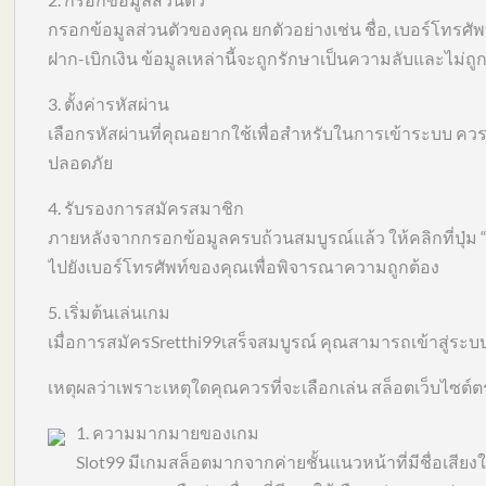
กรอกข้อมูลส่วนตัวของคุณ ยกตัวอย่างเช่น ชื่อ, เบอร์โทรศัพ
ฝาก-เบิกเงิน ข้อมูลเหล่านี้จะถูกรักษาเป็นความลับและไม่ถูก
3. ตั้งค่ารหัสผ่าน
เลือกรหัสผ่านที่คุณอยากใช้เพื่อสำหรับในการเข้าระบบ ควร
ปลอดภัย
4. รับรองการสมัครสมาชิก
ภายหลังจากกรอกข้อมูลครบถ้วนสมบูรณ์แล้ว ให้คลิกที่ปุ่ม
ไปยังเบอร์โทรศัพท์ของคุณเพื่อพิจารณาความถูกต้อง
5. เริ่มต้นเล่นเกม
เมื่อการสมัครSretthi99เสร็จสมบูรณ์ คุณสามารถเข้าสู่ระบบ
เหตุผลว่าเพราะเหตุใดคุณควรที่จะเลือกเล่น สล็อตเว็บไซต์ตรง 
1. ความมากมายของเกม
Slot99 มีเกมสล็อตมากจากค่ายชั้นแนวหน้าที่มีชื่อเสียง