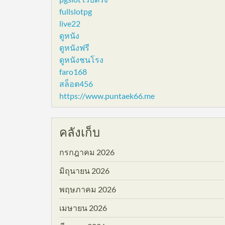
fullslotpg
live22
ดูหนัง
ดูหนังฟรี
ดูหนังชนโรง
faro168
สล็อต456
https://www.puntaek66.me
คลังเก็บ
กรกฎาคม 2026
มิถุนายน 2026
พฤษภาคม 2026
เมษายน 2026