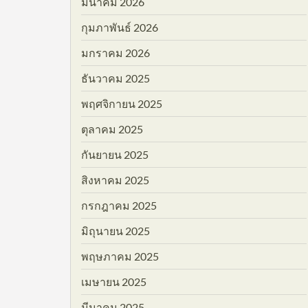
มีนาคม 2026
กุมภาพันธ์ 2026
มกราคม 2026
ธันวาคม 2025
พฤศจิกายน 2025
ตุลาคม 2025
กันยายน 2025
สิงหาคม 2025
กรกฎาคม 2025
มิถุนายน 2025
พฤษภาคม 2025
เมษายน 2025
มีนาคม 2025