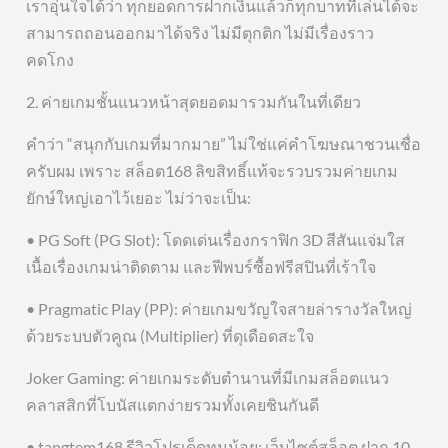
เราอุ่นใจได้ว่า ทุกยอดการฝากเงินแล้วก็ทุกบาทที่เล่นได้จะ
สามารถถอนออกมาได้จริง ไม่มีตุกติก ไม่มีเรื่องราว
คดโกง
2. ค่ายเกมชั้นแนวหน้าสุดยอดมารวมกันในที่เดียว
คำว่า “สนุกกับเกมที่มากมาย” ไม่ใช่แค่คำโฆษณาชวนเชื่อ
ครับผม เพราะ สล็อต168 ลิขสิทธิ์แท้จะรวบรวมค่ายเกม
ยักษ์ใหญ่เอาไว้เยอะ ไม่ว่าจะเป็น:
• PG Soft (PG Slot): โดดเด่นเรื่องกราฟิก 3D สีสันแจ่มใส
เนื้อเรื่องเกมน่าติดตาม และฟีพบร์ซื้อฟรีสปินที่เร้าใจ
• Pragmatic Play (PP): ค่ายเกมขวัญใจสายล่ารางวัลใหญ่
ด้วยระบบตัวคูณ (Multiplier) ที่ดุเดือดสะใจ
Joker Gaming: ค่ายเกมระดับตำนานที่มีเกมสล็อตแนว
คลาสสิกที่โบนัสแตกง่ายรวมทั้งเคยชินกันดี
• tangtem168 รีวิวโปรเด็ดทุนน้อย: เว็บไซต์สล็อต ฝาก 10