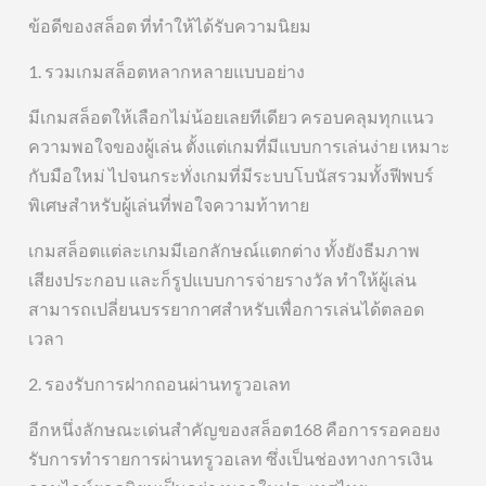
ข้อดีของสล็อต ที่ทำให้ได้รับความนิยม
1. รวมเกมสล็อตหลากหลายแบบอย่าง
มีเกมสล็อตให้เลือกไม่น้อยเลยทีเดียว ครอบคลุมทุกแนว
ความพอใจของผู้เล่น ตั้งแต่เกมที่มีแบบการเล่นง่าย เหมาะ
กับมือใหม่ ไปจนกระทั่งเกมที่มีระบบโบนัสรวมทั้งฟีพบร์
พิเศษสำหรับผู้เล่นที่พอใจความท้าทาย
เกมสล็อตแต่ละเกมมีเอกลักษณ์แตกต่าง ทั้งยังธีมภาพ
เสียงประกอบ และก็รูปแบบการจ่ายรางวัล ทำให้ผู้เล่น
สามารถเปลี่ยนบรรยากาศสำหรับเพื่อการเล่นได้ตลอด
เวลา
2. รองรับการฝากถอนผ่านทรูวอเลท
อีกหนึ่งลักษณะเด่นสำคัญของสล็อต168 คือการรอคอยง
รับการทำรายการผ่านทรูวอเลท ซึ่งเป็นช่องทางการเงิน