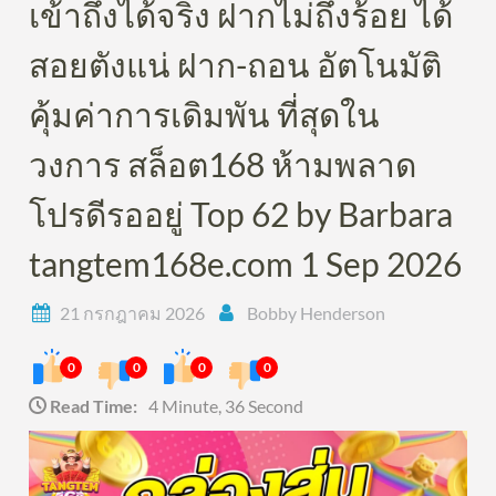
เข้าถึงได้จริง ฝากไม่ถึงร้อย ได้
สอยตังแน่ ฝาก-ถอน อัตโนมัติ
คุ้มค่าการเดิมพัน ที่สุดใน
วงการ สล็อต168 ห้ามพลาด
โปรดีรออยู่ Top 62 by Barbara
tangtem168e.com 1 Sep 2026
21 กรกฎาคม 2026
Bobby Henderson
0
0
0
0
Read Time:
4 Minute, 36 Second