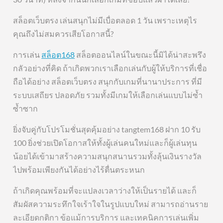
สล็อตเว็บตรง เล่นสนุกไม่มีเบื่อตลอด 1 วัน เพราะเหตุไร
คุณถึงไม่สมควรเสียโอกาสนี้?
การเล่น
สล็อต168
สล็อตออนไลน์ในขณะนี้มิได้น่าสะพรึง
กลัวอย่างที่คิด ถ้าเกิดพวกเราเลือกเล่นกับผู้ให้บริการที่เชื่อ
ถือได้อย่าง สล็อตเว็บตรง สนุกกับเกมที่นานาประการ ที่มี
ระบบเสถียร ปลอดภัย รวมทั้งมีเกมให้เลือกเล่นแบบไม่ซ้ำ
ซ้ำซาก
ยิ่งจับคู่กับโปรโมชั่นสุดคุ้มอย่าง tangtem168 ฝาก 10 รับ
100 ยิ่งช่วยเปิดโอกาสให้ทั้งผู้เล่นคนใหม่และก็ผู้เล่นทุน
น้อยได้เข้ามาสร้างความสนุกสนานรวมทั้งลุ้นเงินรางวัล
ไปพร้อมเพียงกันได้อย่างไร้ตื่นตระหนก
ถ้าเกิดคุณพร้อมที่จะแปลงเวลาว่างให้เป็นรายได้ และก็
สัมผัสความระทึกใจเร้าใจในรูปแบบใหม่ สามารถอ่านราย
ละเอียดกติกา ข้อแม้การบริการ และเทคนิคการเล่นเพิ่ม