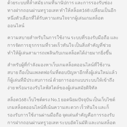
ด้วยระบบที่ล้ำสมัย เกมที่นานัปการ และการรองรับช่อง
ทางฝากถอนผ่านทรูวอเลท ทำให้สล็อต168 เปลี่ยนเป็นอีก
หนึ่งตัวเลือกที่ได้รับความสนใจจากผู้เล่นเกมสล็อต
ออนไลน์
ความสบายสำหรับในการใช้งาน ระบบที่รองรับมือถือ และ
การจัดการธุรกรรมที่รวดเร็วทันใจ เป็นสิ่งสำคัญที่ช่วย
ทำให้ผู้เล่นสามารถเพลินกับเกมสล็อตได้ง่ายมากยิ่งขึ้น
สำหรับผู้ที่กำลังมองหาเว็บเกมสล็อตออนไลน์ที่ใช้งาน
สบาย ถือเป็นแพลตฟอร์มที่ตอบปัญหาอีกทั้งผู้เล่นใหม่แล้ว
ก็ผู้เล่นที่มีประสบการณ์ ด้วยการออกแบบระบบให้เข้าถึง
ง่าย พร้อมรองรับไลฟ์สไตล์ของผู้เล่นสมัยดิจิทัล
สล็อต168 เว็บไซต์ตรง No.1 ยอดนิยมปัจจุบัน เป็นเว็บไซต์
เกมสล็อตออนไลน์ที่เน้นความสะดวก เร็วทันใจ และก็
รองรับการใช้งานผ่านมือถือ จุดเด่นสำคัญคือการรองรับ
การฝากถอนผ่านทรูวอเลท ระบบอัตโนมัติ และเกมสล็อต