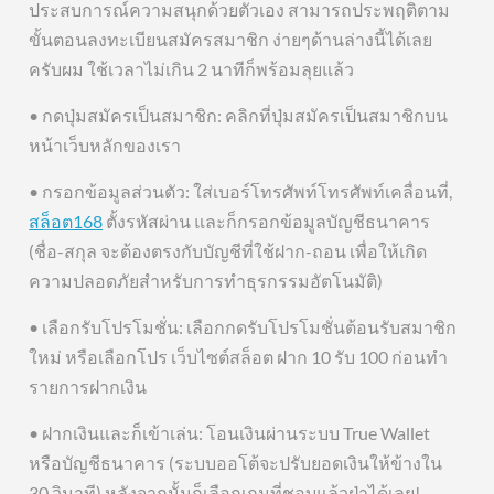
ประสบการณ์ความสนุกด้วยตัวเอง สามารถประพฤติตาม
ขั้นตอนลงทะเบียนสมัครสมาชิก ง่ายๆด้านล่างนี้ได้เลย
ครับผม ใช้เวลาไม่เกิน 2 นาทีก็พร้อมลุยแล้ว
• กดปุ่มสมัครเป็นสมาชิก: คลิกที่ปุ่มสมัครเป็นสมาชิกบน
หน้าเว็บหลักของเรา
• กรอกข้อมูลส่วนตัว: ใส่เบอร์โทรศัพท์โทรศัพท์เคลื่อนที่,
สล็อต168
ตั้งรหัสผ่าน และก็กรอกข้อมูลบัญชีธนาคาร
(ชื่อ-สกุล จะต้องตรงกับบัญชีที่ใช้ฝาก-ถอน เพื่อให้เกิด
ความปลอดภัยสำหรับการทำธุรกรรมอัตโนมัติ)
• เลือกรับโปรโมชั่น: เลือกกดรับโปรโมชั่นต้อนรับสมาชิก
ใหม่ หรือเลือกโปร เว็บไซต์สล็อต ฝาก 10 รับ 100 ก่อนทำ
รายการฝากเงิน
• ฝากเงินและก็เข้าเล่น: โอนเงินผ่านระบบ True Wallet
หรือบัญชีธนาคาร (ระบบออโต้จะปรับยอดเงินให้ข้างใน
30 วินาที) หลังจากนั้นก็เลือกเกมที่ชอบแล้วฝ่าได้เลย!