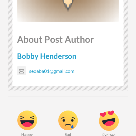
About Post Author
Bobby Henderson
seoaba01@gmail.com
Happy
Sad
Excited