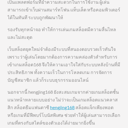
เป็นแพลตฟอร์มที่ย้ำความสะดวกในการใช้งาน ผู้เล่น
สามารถเข้าเว็บผ่านสมาร์ทโฟน แท็บเล็ต หรือคอมพิวเตอร์
ได้ในทันที ระบบถูกพัฒนาให้
รองรับทุกหน้าจอ ทำให้การเล่นเกมสล็อตมีความลื่นไหล
และไม่สะดุด
เว็บสล็อตยุคใหม่จำต้องมีระบบที่สนองตอบรวดเร็วทันใจ
เพราะว่าผู้เล่นโดยมากต้องการความคล่องตัวสำหรับการ
เข้าเกมสล็อต168 จึงให้ความเอาใจใส่กับระบบหลังบ้านที่มี
ประสิทธิภาพ ทั้งความเร็วในการโหลดเกม การจัดการ
บัญชีสมาชิก แล้วก็ระบบธุรกรรมออนไลน์
นอกจากนี้ hengjing168 ยังสะสมเกมจากค่ายเกมสล็อตชั้น
แนวหน้าหลายแบบอย่าง ไม่ว่าจะเป็นเกมสล็อตแนวคลาส
สิก สล็อตธีมแฟนตาซี
hengjing168
สล็อตแจ็กเพียงพอต
หรือเกมที่มีฟีพบร์โบนัสพิเศษ ช่วยทำให้ผู้เล่นสามารถเลือก
เกมที่ตรงกับสไตล์ของตัวเองได้ง่ายมากยิ่งขึ้น