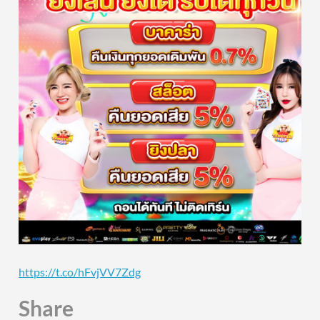
https://t.co/hFvjVV7Zdg
Share