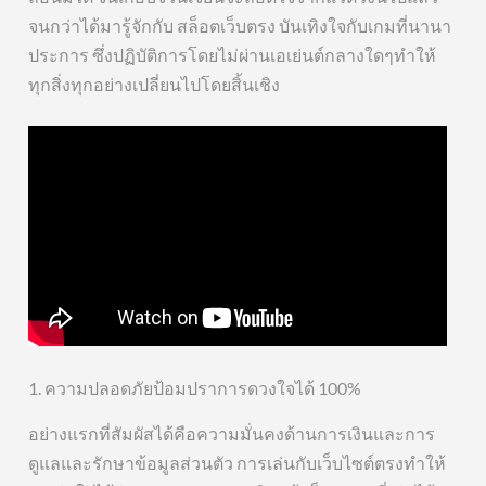
จนกว่าได้มารู้จักกับ สล็อตเว็บตรง บันเทิงใจกับเกมที่นานา
ประการ ซึ่งปฏิบัติการโดยไม่ผ่านเอเย่นต์กลางใดๆทำให้
ทุกสิ่งทุกอย่างเปลี่ยนไปโดยสิ้นเชิง
1. ความปลอดภัยป้อมปราการดวงใจได้ 100%
อย่างแรกที่สัมผัสได้คือความมั่นคงด้านการเงินและการ
ดูแลและรักษาข้อมูลส่วนตัว การเล่นกับเว็บไซต์ตรงทำให้