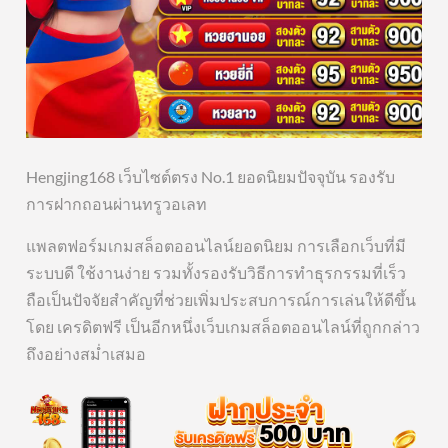
Hengjing168 เว็บไซต์ตรง No.1 ยอดนิยมปัจจุบัน รองรับ
การฝากถอนผ่านทรูวอเลท
แพลตฟอร์มเกมสล็อตออนไลน์ยอดนิยม การเลือกเว็บที่มี
ระบบดี ใช้งานง่าย รวมทั้งรองรับวิธีการทำธุรกรรมที่เร็ว
ถือเป็นปัจจัยสำคัญที่ช่วยเพิ่มประสบการณ์การเล่นให้ดีขึ้น
โดย เครดิตฟรี เป็นอีกหนึ่งเว็บเกมสล็อตออนไลน์ที่ถูกกล่าว
ถึงอย่างสม่ำเสมอ