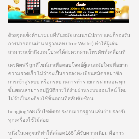
ด้วยจุดแข็งด้านระบบที่ทันสมัย เกมนานัปการ และก็รองรับ
การฝากถอนผ่าน ทรูวอเลท (True Wallet) ทำให้ผู้เล่น
สามารถเข้าถึงเกมโปรดได้สะดวกผ่านโทรศัพท์เคลื่อนที่
เครดิตฟรี ถูกดีไซน์มาเพื่อตอบโจทย์ผู้เล่นสมัยใหม่ที่อยาก
ความรวดเร็ว ไม่ว่าจะเป็นการลงทะเบียนสมัครสมาชิก
การเข้าสู่ระบบ หรือกระบวนการทำรายการฝากถอน ทุก
ขั้นตอนสามารถปฏิบัติการได้ง่ายผ่านระบบออนไลน์ โดย
ไม่จำเป็นจะต้องใช้ขั้นตอนที่สลับซับซ้อน
hengjing168 เว็บไซต์ตรง ระบบมาตรฐาน เล่นง่าย รองรับ
ทุกเครื่องใช้ไม้สอย
หนึ่งในเหตุผลที่ทำให้สล็อต168 ได้รับความนิยม คือการ