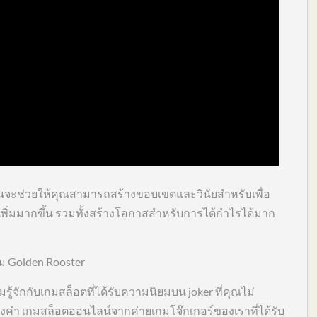
วันจะช่วยให้คุณสามารถสร้างขอบเขตและวินัยสำหรับเพื่อ
จเพิ่มมากขึ้น รวมทั้งสร้างโอกาสสำหรับการได้กำไรได้มาก
กม Golden Rooster
ักกับเกมสล็อตที่ได้รับความนิยมบน joker ที่คุณไม่
คำ เกมสล็อตออนไลน์จากค่ายเกมโจ๊กเกอร์ของเราที่ได้รับ