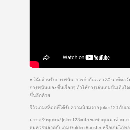
• วินัยสำหรับการพนัน: การจำกัดเวลา 30 นาทีต่อ
การพนันเยอะขึ้นเรื่อยๆ ทำให้การเล่นเกมบันเทิงใ
ขึ้นอีกด้วย
รีวิวเกมสล็อตที่ได้รับความนิยมจาก joker123 กับเ
มาขอรับทุกคน! joker123auto ขอพาคุณมาทำความรู้จ
สมควรพลาดกับเกม Golden Rooster หรือเกมไก่ทอง