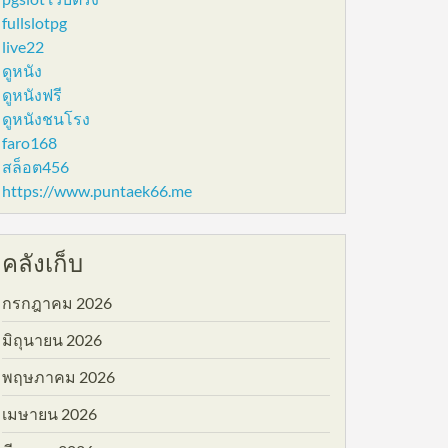
fullslotpg
live22
ดูหนัง
ดูหนังฟรี
ดูหนังชนโรง
faro168
สล็อต456
https://www.puntaek66.me
คลังเก็บ
กรกฎาคม 2026
มิถุนายน 2026
พฤษภาคม 2026
เมษายน 2026