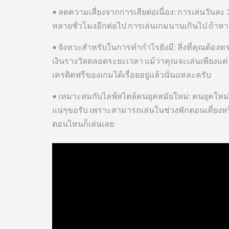
• ลดความเสี่ยงจากการเสียต่อเนื่อง: การเล่นวันละ 
หลายชั่วโมงอีกต่อไป การเล่นเกมนานเกินไป ถ้าหากวั
• จังหวะสำหรับในการทำกำไรยังมี: สิ่งที่คุณต้อง
เงินรางวัลตลอดระยะเวลา แม้ว่าคุณจะเล่นเพียงแค่
เครดิตฟรีของเกมได้เรื่อยอยู่แล้วนั่นแหละครับ
• เหมาะสมกับไลฟ์สไตล์คนยุคสมัยใหม่: คนยุคใหม่
แน่ๆขอรับ เพราะสามารถเล่นในช่วงพักตอนเที่ยงห
ตอนไหนก็เล่นเลย