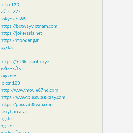
joker123
สล็อต777
tokyoslot88
https://betwayvietnam.com
https://jokerasia.net
https://moodeng.in
pgslot
https://918kissauto.xyz
หนังชนโรง
sagame
joker 123
http://www.movie87hd.com
https://www.pussy888play.com
https://pussy888win.com
sexybaccarat
pgslot
pg slot
pgslot เว็บตรง