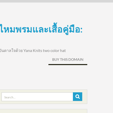
ไหมพรมและเสื้อคู่มือ:
ันดาลใจด้วย Yana Knits two color hat
BUY THIS DOMAIN
Search
for: