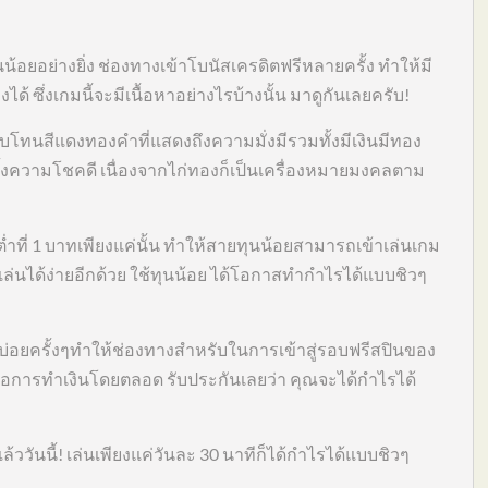
้อยอย่างยิ่ง ช่องทางเข้าโบนัสเครดิตฟรีหลายครั้ง ทำให้มี
องได้ ซึ่งเกมนี้จะมีเนื้อหาอย่างไรบ้างนั้น มาดูกันเลยครับ!
กับโทนสีแดงทองคำที่แสดงถึงความมั่งมีรวมทั้งมีเงินมีทอง
้งความโชคดี เนื่องจากไก่ทองก็เป็นเครื่องหมายมงคลตาม
่ำที่ 1 บาทเพียงแค่นั้น ทำให้สายทุนน้อยสามารถเข้าเล่นเกม
มเล่นได้ง่ายอีกด้วย ใช้ทุนน้อย ได้โอกาสทำกำไรได้แบบชิวๆ
ข้าบ่อยครั้งๆทำให้ช่องทางสำหรับในการเข้าสู่รอบฟรีสปินของ
พื่อการทำเงินโดยตลอด รับประกันเลยว่า คุณจะได้กำไรได้
ววันนี้! เล่นเพียงแค่วันละ 30 นาทีก็ได้กำไรได้แบบชิวๆ