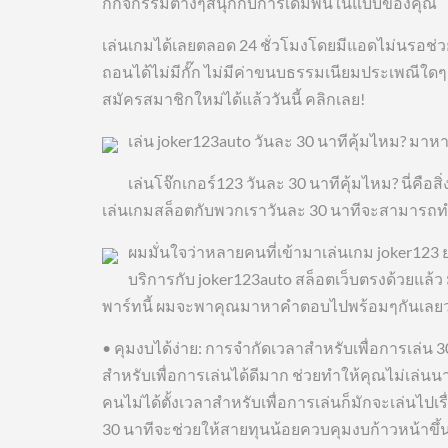
ก็กิจกรรมต่างๆสนุกกับการเดิมพันในแบบของคุณ
เล่นเกมได้เลยตลอด 24 ชั่วโมงโดยมีแอดไม่นรอช่วย
ถอนได้ไม่มีกั๊ก ไม่มีค่าขนบธรรมเนียมประเพณีใดๆก็
สมัครสมาชิกใหม่ได้แล้ววันนี้ คลิกเลย!
เล่น joker123auto วันละ 30 นาทีคุ้มไหม? มาห
เล่นโจ๊กเกอร์123 วันละ 30 นาทีคุ้มไหม? นี่ค
เล่นเกมสล็อตกับพวกเราวันละ 30 นาทีจะสามารถ
ผมมั่นใจว่าหลายคนที่เข้ามาเล่นเกม joker123 ย่
บริการกับ joker123auto สล็อตเว็บตรงด้วยแล้ว
พาร์ทนี้ ผมจะพาคุณมาหาคำตอบไปพร้อมๆกันเลยว
• คุมงบได้ง่าย: การจำกัดเวลาสำหรับเพื่อการเล่
สำหรับเพื่อการเล่นได้ดีมาก ช่วยทำให้คุณไม่เล่นนา
คนไม่ได้ตั้งเวลาสำหรับเพื่อการเล่นก็มักจะเล่นไปเร
30 นาทีจะช่วยให้สายทุนน้อยควบคุมงบก้าวหน้าขึ้