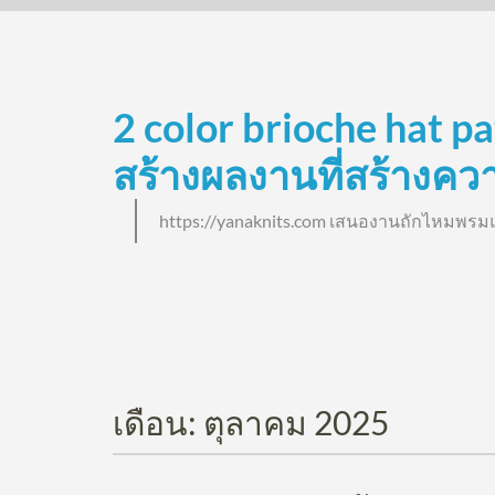
Skip
to
content
2 color brioche hat p
สร้างผลงานที่สร้างคว
https://yanaknits.com เสนองานถักไหมพรมและ
เดือน:
ตุลาคม 2025