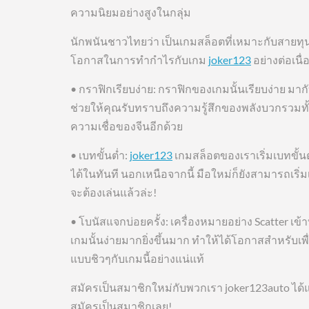
ความนิยมอย่างสูงในกลุ่ม
นักพนันชาวไทยว่า เป็นเกมสล็อตที่เหมาะกับสายทุนน
โอกาสในการทำกำไรกับเกม
joker123
อย่างต่อเนื่
• กราฟิกเรียบง่าย: กราฟิกของเกมนั้นเรียบง่าย มา
ช่วยให้คุณรับทราบถึงความรู้สึกของพลังบวกรวมทั
ความเชื่อของจีนอีกด้วย
• เบทขั้นต่ำ:
joker123
เกมสล็อตของเราเริ่มเบทขั้นต
ได้ในทันที นอกเหนือจากนี้ มือใหม่ก็ยังสามารถเริ่
จะต้องเล่นแล้วล่ะ!
• โบนัสแจกบ่อยครั้ง: เครื่องหมายอย่าง Scatter เ
เกมนั้นง่ายมากยิ่งขึ้นมาก ทำให้ได้โอกาสสำหรับเ
แบบชิวๆกับเกมนี้อย่างแน่แท้
สมัครเป็นสมาชิกใหม่กับพวกเรา joker123auto ได้แล้
สมัครเป็นสมาชิกเลย!