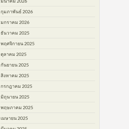
มีนาคม 2026
กุมภาพันธ์ 2026
มกราคม 2026
ธันวาคม 2025
พฤศจิกายน 2025
ตุลาคม 2025
กันยายน 2025
สิงหาคม 2025
กรกฎาคม 2025
มิถุนายน 2025
พฤษภาคม 2025
เมษายน 2025
มีนาคม 2025