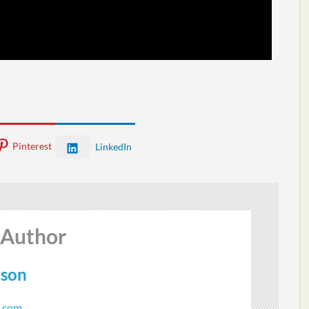
Pinterest
LinkedIn
 Author
son
.com