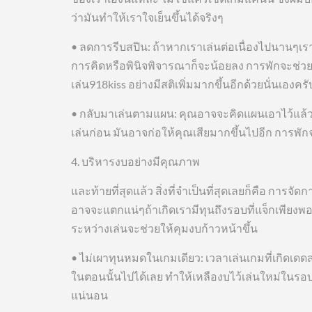
ว่ามันทำให้เราใจเย็นขึ้นได้จริงๆ
• ลดการรีบสปิน: ถ้าหากเราเล่นต่อเนื่องไปนานๆเรา
การคิดหรือพินิจพิจารณาก็จะน้อยลง การพักจะช่วย
เล่น918kiss อย่างมีสติเพิ่มมากขึ้นอีกด้วยนั่นเองครั
• กลับมาเล่นตามแผน: คุณอาจจะคิดแผนเอาไว้แล้ว แ
เล่นก่อน มันอาจก่อให้คุณเสียมากขึ้นไปอีก การพัก
4. บริหารงบอย่างมีคุณภาพ
และท้ายที่สุดแล้ว สิ่งที่จำเป็นที่สุดเลยก็คือ กา
อาจจะแตกแน่ๆถ้าเกิดเรามีทุนถึงรอบที่แจ็กเพียง
ระหว่างเล่นจะช่วยให้คุมงบก้าวหน้าขึ้น
• ไม่เผาทุนหมดในเกมเดียว: เวลาเล่นเกมที่เกิดเ
ในตอนนั้นไปได้เลย ทำให้เหลืองบไว้เล่นใหม่ในรอบห
แน่นอน