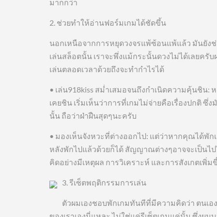
มากกว่า
2. ช่วยทำให้อ่านฟอร์มเกมได้ชัดขึ้น
นอกเหนือจากการหยุดวงจรแพ้ซ้อนแพ้แล้ว มันยังช่ว
เล่นสล็อตนั้น เราจะพึ่งแม้กระนั้นดวงไม่ได้เลยค
เล่นตลอดเวลาด้วยถึงจะทำกำไรได้
• เล่น918kiss สม่ำเสมอจนถึงกำเนิดความคุ้นชิน: ห
เคยชิน เริ่มเห็นว่าการที่เกมไม่จ่ายคือเรื่องปกติ 
นั้น ถือว่าฝ่าฝืนสุดๆนะครับ
• มองเห็นจังหวะที่ต่างออกไป: แต่ว่าหากคุณได้พัก
หลังพักไปแล้วด้วยก็ได้ สัญญาณต่างๆอาจจะเป็นไปได
คิดอย่างมีเหตุผล การวิเคราะห์ และการสังเกตเพิ่มขึ้
3. รีเซ็ตพฤติกรรมการเล่น
ตัวผมเองชอบพักเกมทันทีที่มีความคิดว่า ตนเอง
ของเราเองนี่แหละ ไม่ใช่แค่รีเซ็ตเกมแค่นั้น ซึ่งผ