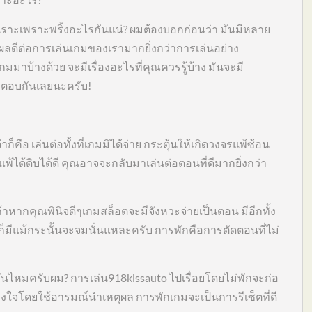
ราะเพราะพริ้งอะไรกันแน่? ผมต้องบอกก่อนว่า มันมีหลาย
ลดีต่อการเล่นเกมของเรามากยิ่งกว่าการเล่นอย่าง
กมมาบ้างด้วย จะมีเรื่องอะไรที่คุณควรรู้บ้าง มันจะมี
ตอบกันเลยนะครับ!
็คือ เล่นต่อทั้งที่เกมมิได้จ่าย กระตุ้นให้เกิดวงจรแพ้ซ้อน
้ได้ดิบได้ดี คุณอาจจะกลับมาเล่นต่อตอนที่ดีมากยิ่งกว่า
้าหากคุณพินิจดีๆเกมสล็อตจะมีจังหวะจ่ายเป็นตอน มีอีกทั้ง
นก็มีแม้กระนั้นจะจมนั่นแหละครับ การพักคือการตัดตอนที่ไม่
ป็นกันไหมครับผม? การเล่น918kissauto ไปเรื่อยโดยไม่พักจะก่อ
ตกลงใจโดยใช้อารมณ์นำเหตุผล การพักเกมจะเป็นการรีเซ็ตที่ดี