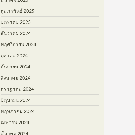
กุมภาพันธ์ 2025
มกราคม 2025
ธันวาคม 2024
พฤศจิกายน 2024
ตุลาคม 2024
กันยายน 2024
สิงหาคม 2024
กรกฎาคม 2024
มิถุนายน 2024
พฤษภาคม 2024
เมษายน 2024
มีนาคม 2024