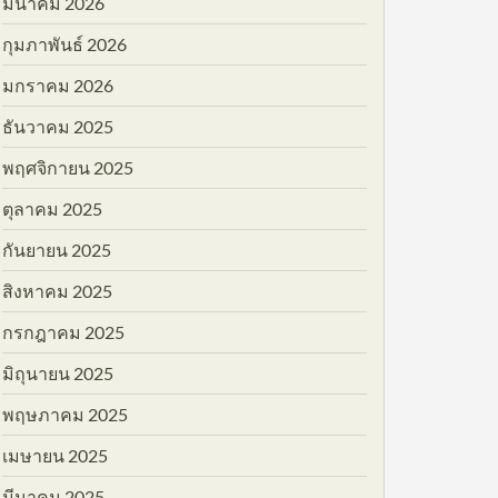
มีนาคม 2026
กุมภาพันธ์ 2026
มกราคม 2026
ธันวาคม 2025
พฤศจิกายน 2025
ตุลาคม 2025
กันยายน 2025
สิงหาคม 2025
กรกฎาคม 2025
มิถุนายน 2025
พฤษภาคม 2025
เมษายน 2025
มีนาคม 2025