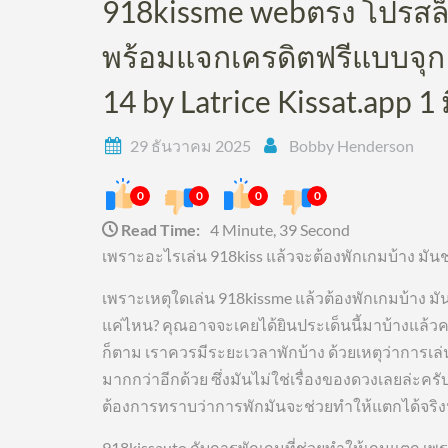
918kissme webตรง โปรสล็
พร้อมแจกเครดิตฟรีแบบจุก ๆ
14 by Latrice Kissat.app 
29 ธันวาคม 2025
Bobby Henderson
0
0
0
0
Read Time:
4 Minute, 39 Second
เพราะอะไรเล่น 918kiss แล้วจะต้องพักเกมบ้าง มันช
เพราะเหตุใดเล่น 918kissme แล้วต้องพักเกมบ้าง มั
แค่ไหน? คุณอาจจะเคยได้ยินประเด็นนี้มาบ้างแล้ว
ก็ตาม เราควรมีระยะเวลาพักบ้าง ด้วยเหตุว่าการเล
มากกว่าอีกด้วย ซึ่งมันไม่ใช่เรื่องของดวงเลยล่ะ
ต้องการทราบว่าการพักมันจะช่วยทำให้แตกได้จริ
918kissauto กับการพักเกมที่ช่วยทำให้เกมแตก เพ