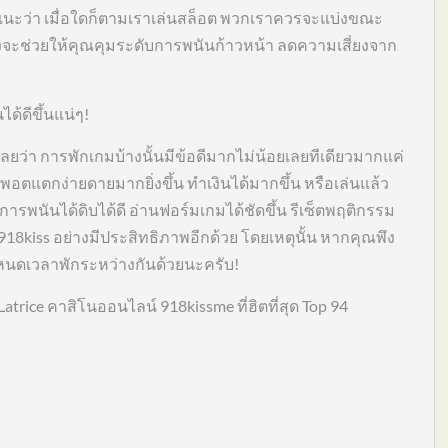
แนะว่า เมื่อใดก็ตามเราเล่นสล็อต พวกเราควรจะแบ่งขณะ
้งจะช่วยให้คุณคุมระดับการพนันก้าวหน้า ลดความเสี่ยงจาก
ด้ดีขึ้นแน่ๆ!
เลยว่า การพักเกมบ้างนั้นมีข้อดีมากไม่น้อยเลยทีเดียวมากแค่
พอตแตกง่ายดายมากยิ่งขึ้น ทำเงินได้มากขึ้น หรือเล่นแล้ว
กการพนันได้ดิบได้ดี อ่านฟอร์มเกมได้ชัดขึ้น รีเซ็ตพฤติกรรม
918kiss อย่างมีประสิทธิภาพอีกด้วย โดยเหตุนั้น หากคุณพึง
ำหนดเวลาพักระหว่างกันด้วยนะครับ!
atrice คาสิโนออนไลน์ 918kissme ที่ฮิตที่สุด Top 94