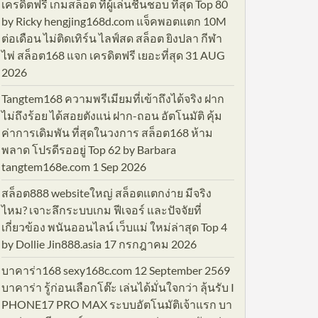
เครดิตฟรี เกมสล็อต ที่ผู้เล่นชื่นชอบ ที่สุด Top 80
by Ricky hengjing168d.com แจ็คพอตแตก 10M
ต่อเดือน ไม่ติดเทิร์น ไลฟ์สด สล็อต ยิงปลา กีฬา
ไพ่ สล็อต168 แจก เครดิตฟรี เยอะที่สุด 31 AUG
2026
Tangtem168 ความพรีเมียมที่เข้าถึงได้จริง ฝาก
ไม่ถึงร้อย ได้สอยตังแน่ ฝาก-ถอน อัตโนมัติ คุ้ม
ค่าการเดิมพัน ที่สุดในวงการ สล็อต168 ห้าม
พลาด โปรดีรออยู่ Top 62 by Barbara
tangtem168e.com 1 Sep 2026
สล็อต888 websiteใหญ่ สล็อตแตกง่าย มีจริง
ไหม? เจาะลึกระบบเกม ฟีเจอร์ และปัจจัยที่
เกี่ยวข้อง พนันออนไลน์ เว็บแม่ ใหม่ล่าสุด Top 4
by Dollie Jin888.asia 17 กรกฎาคม 2026
บาคาร่า168 sexy168c.com 12 September 2569
บาคาร่า รู้ก่อนเลือกโต๊ะ เล่นได้มั่นใจกว่า ลุ้นรับ I
PHONE17 PRO MAX ระบบอัตโนมัติเจ้าแรก บา