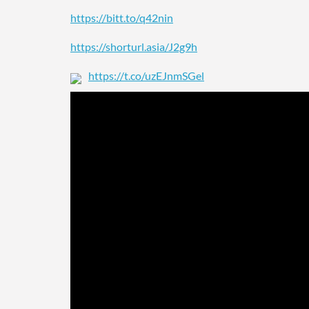
https://bitt.to/q42nin
https://shorturl.asia/J2g9h
https://t.co/uzEJnmSGel