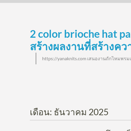
Skip
to
content
2 color brioche hat p
สร้างผลงานที่สร้างคว
https://yanaknits.com เสนองานถักไหมพรมและ
เดือน:
ธันวาคม 2025