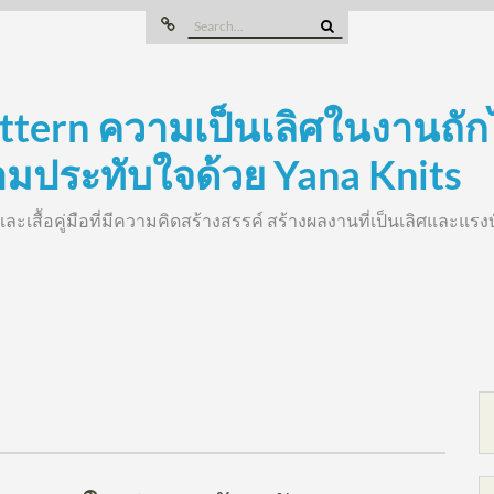
Buy
Search
this
Domain
for:
attern ความเป็นเลิศในงานถัก
ามประทับใจด้วย Yana Knits
เสื้อคู่มือที่มีความคิดสร้างสรรค์ สร้างผลงานที่เป็นเลิศและแรงบ