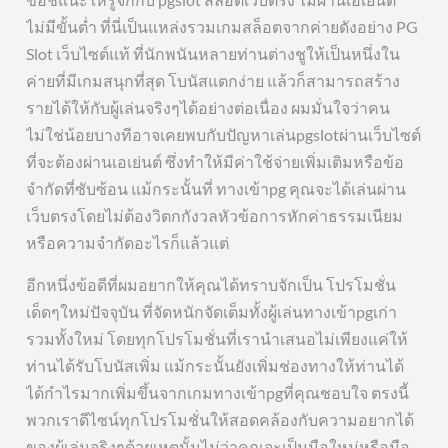
ไม่มีขั้นต่ำ ที่นี่เป็นแหล่งรวมเกมสล็อตจากค่ายดังอย่าง PG
Slot เว็บไซต์แท้ ที่นักพนันหลายท่านต่างชูให้เป็นหนึ่งใน
ค่ายที่มีเกมสนุกที่สุด โบนัสแตกง่าย แล้วก็สามารถสร้าง
รายได้ให้กับผู้เล่นจริงๆได้อย่างต่อเนื่อง ผมมั่นใจว่าคน
ไม่ใช่น้อยบางทีอาจเคยพบกับปัญหาเล่นpgslotผ่านเว็บไซต์
ที่จะต้องผ่านเอเย่นต์ ซึ่งทำให้มีค่าใช้จ่ายเพิ่มเติมหรือข้อ
จำกัดที่ซับซ้อน แม้กระนั้นที่ ทางเข้าpg คุณจะได้เล่นผ่าน
เว็บตรงโดยไม่ต้องวิตกกังวลหัวข้อการหักค่าธรรมเนียม
หรือความจำกัดอะไรก็แล้วแต่
อีกหนึ่งข้อดีที่ผมอยากให้คุณได้ทราบจักเป็น โปรโมชั่น
เด็ดๆใหม่ปัจจุบัน ที่จัดหนักจัดเต็มทั้งผู้เล่นทางเข้าpgเก่า
รวมทั้งใหม่ โดยทุกโปรโมชั่นที่เรานำเสนอไม่เพียงแค่ให้
ท่านได้รับโบนัสเพิ่ม แม้กระนั้นยังเพิ่มช่องทางให้ท่านได้
ได้กำไรมากเพิ่มขึ้นจากเกมทางเข้าpgที่คุณชอบใจ ตรงนี้
พวกเราดีไซน์ทุกโปรโมชั่นให้สอดคล้องกับความอยากได้
ของผู้เล่นจริงๆด้วยเหตุนั้นไม่ว่าคุณจะเป็นมือใหม่หรือมือ