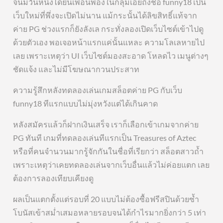
จนมีวันหนึ่งได้ยินเพื่อนพ้องในกลุ่มเอ๋ยถึงชื่อ funny18 เป็น
เว็บใหม่ที่พึ่งจะเปิดไม่นาน แม้กระนั้นได้ลิขสิทธิ์แท้จาก
ค่าย PG ช่วงแรกก็ยังลังเล กระทั่งลองเปิดเว็บไซต์เข้าไปดู
ด้วยตัวเอง พอเจอหน้าแรกแค่นั้นแหละ ความโลเลหายไป
เลย เพราะเหตุว่า UI เว็บไซต์มองสะอาด โหลดไว เมนูต่างๆ
ชัดแจ้ง และไม่มีโฆษณากวนประสาท
ความรู้สึกหลังทดลองเล่นเกมสล็อตค่าย PG กับเว็บ
funny18 ทีแรกแบบไม่มุ่งหวังแต่ได้เกินคาด
หลังสมัครแล้วก็ฝากเงินเสร็จ เราก็เลือกเข้าเกมจากค่าย
PG ทันที เกมที่ทดลองเล่นทีแรกเป็น Treasures of Aztec
หรือที่คนจำนวนมากรู้จักกันในชื่อที่เรียกว่า สล็อตสาวถ้ำ
เพราะเหตุว่าเคยทดลองเล่นจากเว็บอื่นแล้วไม่ค่อยแตก เลย
ต้องการลองเทียบเคียงดู
ผลเป็นแตกตั้งแต่รอบที่ 20 แบบไม่ต้องซื้อฟรีสปินด้วยซ้ำ
โบนัสเข้าสม่ำเสมอหลายรอบจนได้กำไรมากยิ่งกว่า 5 เท่า