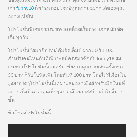
เก๋า
funny18
ก็พร้อมตอบโจทย์ทุกความอยากได้ของคุณ
อย่างแท้จริง
โปรโมชั่นพิเศษจาก funny18 สล็อตเว็บตรง แจกหนัก จัด
เต็มทุกวัน
โปรโมชั่น “สมาชิกใหม่ คุ้มจัดเต็ม!” ฝาก 50 รับ 100
สำหรับคนไหนกันที่เพิ่งจะสมัครสมาชิกกับ funny18 ผม
แนะนำโปรโมชั่นนี้เลยครับ เพียงแต่คุณฝากเงินครั้งแรก
50 บาท ก็รับโบนัสเพิ่มโดยทันที 100 บาท โดยไม่มีเงื่อนไข
ยุ่งยากใดๆโปรโมชั่นนี้เหมาะสมอย่างยิ่งสำหรับมือใหม่ที่
อยากเริ่มต้นด้วยทุนเล็กๆแต่ว่ามีโอกาสสร้างกำไรที่มาก
ขึ้น
ข้อดีของโปรโมชั่นนี้