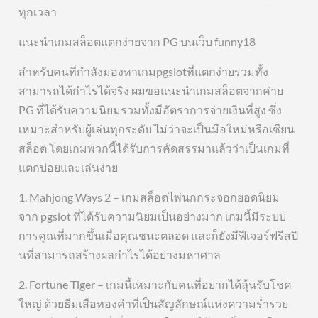
ทุกเวลา
แนะนำเกมสล็อตแตกง่ายจาก PG บนเว็บ funny18
สำหรับคนที่กำลังมองหาเกมpgslotที่แตกง่ายรวมทั้ง
สามารถได้กำไรได้จริง ผมขอแนะนำเกมสล็อตจากค่าย
PG ที่ได้รับความนิยมรวมทั้งมีอัตราการจ่ายเงินที่สูง ซึ่ง
เหมาะสำหรับผู้เล่นทุกระดับ ไม่ว่าจะเป็นมือใหม่หรือเซียน
สล็อต โดยเกมพวกนี้ได้รับการคัดสรรมาแล้วว่าเป็นเกมที่
แตกบ่อยและเล่นง่าย
1. Mahjong Ways 2 – เกมสล็อตไพ่นกกระจอกยอดนิยม
จาก pgslot ที่ได้รับความนิยมเป็นอย่างมาก เกมนี้มีระบบ
การคูณที่มากขึ้นเมื่อคุณชนะตลอด และก็ยังมีฟีเจอร์ฟรีสปิ
นที่สามารถสร้างผลกำไรได้อย่างมหาศาล
2. Fortune Tiger – เกมนี้เหมาะกับคนที่อยากได้ลุ้นรับโชค
ใหญ่ ด้วยธีมเสือทองคำที่เป็นสัญลักษณ์แห่งความร่ำรวย