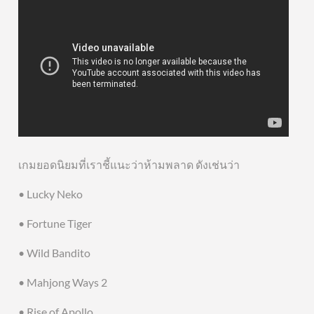
เกมยอดนิยมที่เราชี้แนะว่าห้ามพลาด ดังเช่นว่า
• Lucky Neko
• Fortune Tiger
• Wild Bandito
• Mahjong Ways 2
• Rise of Apollo