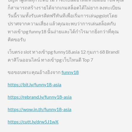
ก็สามารถสร้างรายได้จากเกมสล็อตได้ไม่ยาก ลงทะเบียน
วันนี้รวมทั้งรับเครดิตฟรีทันทีเพื่อเริ่มการเล่นpgslotโดย
ปราศจากความเสี่ยง แล้วคุณจะพบว่าการเล่นสล็อตกับ
ทางเข้าpg funny18 นั้นง่ายและได้กำไรมากยิ่งกว่าที่คุณ
คิดขอรับ
เว็บตรง slot ทางเข้าpg funny18.asia 12 กุมภา 68 Brandi
คาสิโนออนไลน์ ทางเข้าpg เว็บไหนดี Top 7
ขอขอบพระคุณอ้างอิงจาก
funny18
https://bit.ly/funny18-asia
https://rebrand.ly/funny18-asia
https://wow.in.th/funny18-asia
https://cutt.ly/drw5J1wX