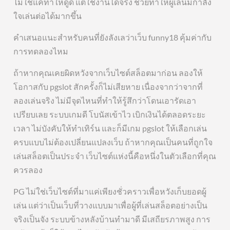
ไม่ใช่แค่ทำให้ดูดี แต่ใช้งานได้จริง ช่วยทำให้ผู้เล่นมีกำลัง
ใจเล่นต่อได้มากขึ้น
คำเสนอแนะสำหรับคนที่ยังลังเลว่าเว็บ funny18 คุ้มค่ากับ
การทดลองไหม
ถ้าหากคุณเคยผิดหวังจากเว็บไซต์สล็อตมาก่อน ลองให้
โอกาสกับ pgslot สักครั้งก็ไม่เสียหาย เนื่องจากว่าจากที่
ลองเล่นจริง ไม่มีจุดไหนที่ทำให้รู้สึกว่าโดนเอารัดเอา
เปรียบเลย ระบบเกมดี โบนัสเข้าไว เบิกเงินได้ตลอดระยะ
เวลา ไม่บังคับให้ทำเทิร์น และก็มีเกม pgslot ให้เลือกเล่น
ครบแบบไม่ต้องเปลี่ยนแปลงเว็บ ถ้าหากคุณเป็นคนที่ถูกใจ
เล่นสล็อตเป็นประจำ เว็บไซต์แห่งนี้คือหนึ่งในตัวเลือกที่คุณ
ควรลอง
PG ไม่ใช่เว็บไซต์ที่มาแค่เพียงชั่วคราวเพื่อหวังเก็บยอดผู้
เล่น แต่ว่าเป็นเว็บที่วางแบบมาเพื่อผู้ที่เล่นสล็อตอย่างเป็น
จริงเป็นจัง ระบบข้างหลังบ้านทำมาดี มีเสถียรภาพสูง การ