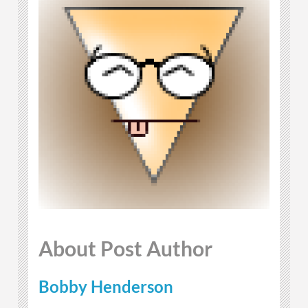
About Post Author
Bobby Henderson