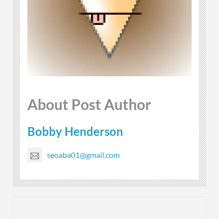
About Post Author
Bobby Henderson
seoaba01@gmail.com