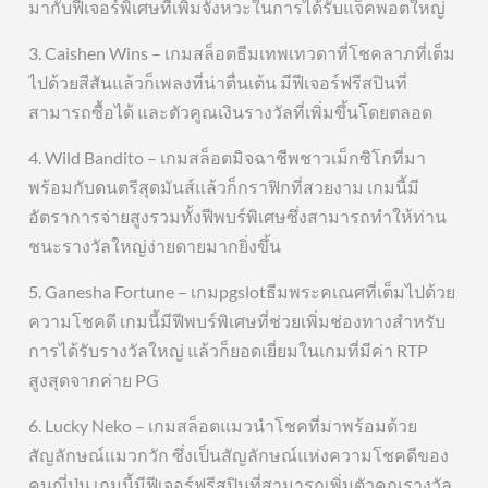
มากับฟีเจอร์พิเศษที่เพิ่มจังหวะในการได้รับแจ็คพอตใหญ่
3. Caishen Wins – เกมสล็อตธีมเทพเทวดาที่โชคลาภที่เต็ม
ไปด้วยสีสันแล้วก็เพลงที่น่าตื่นเต้น มีฟีเจอร์ฟรีสปินที่
สามารถซื้อได้ และตัวคูณเงินรางวัลที่เพิ่มขึ้นโดยตลอด
4. Wild Bandito – เกมสล็อตมิจฉาชีพชาวเม็กซิโกที่มา
พร้อมกับดนตรีสุดมันส์แล้วก็กราฟิกที่สวยงาม เกมนี้มี
อัตราการจ่ายสูงรวมทั้งฟีพบร์พิเศษซึ่งสามารถทำให้ท่าน
ชนะรางวัลใหญ่ง่ายดายมากยิ่งขึ้น
5. Ganesha Fortune – เกมpgslotธีมพระคเณศที่เต็มไปด้วย
ความโชคดี เกมนี้มีฟีพบร์พิเศษที่ช่วยเพิ่มช่องทางสำหรับ
การได้รับรางวัลใหญ่ แล้วก็ยอดเยี่ยมในเกมที่มีค่า RTP
สูงสุดจากค่าย PG
6. Lucky Neko – เกมสล็อตแมวนำโชคที่มาพร้อมด้วย
สัญลักษณ์แมวกวัก ซึ่งเป็นสัญลักษณ์แห่งความโชคดีของ
คนญี่ปุ่น เกมนี้มีฟีเจอร์ฟรีสปินที่สามารถเพิ่มตัวคูณรางวัล