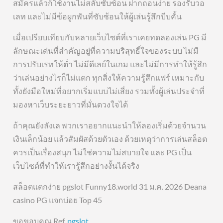
สมัครแล้วก็ใช้งานไม่สลับซับซ้อน ฝากถอนง่าย รองรับวอ
เลท และไม่มีข้อผูกพันที่ซับซ้อนให้ผู้เล่นรู้สึกบีบคั้น
เมื่อเปรียบเทียบกับหลายเว็บไซต์ที่เราเคยทดลองเล่น PG มี
ลักษณะเด่นที่สำคัญอยู่ที่ความบริสุทธิ์ใจของระบบ ไม่มี
การปรับเรทให้ต่ำ ไม่มีดีเลย์ในเกม และไม่มีการทำให้รู้สึก
ว่าเล่นอย่างไรก็ไม่แตก ทุกสิ่งให้ความรู้สึกแฟร์ เหมาะกับ
ทั้งยังมือใหม่ที่อยากเริ่มแบบไม่เสี่ยง รวมทั้งผู้เล่นประจำที่
มองหาเว็บระยะยาวที่มั่นดวงใจได้
ถ้าคุณยังลังเล พวกเราอยากแนะนำให้ลองเริ่มด้วยจำนวน
เงินเล็กน้อย แล้วสัมผัสด้วยตัวเอง ด้วยเหตุว่าการเล่นสล็อต
ควรเป็นเรื่องสนุก ไม่ใช่ความไม่สบายใจ และ PG เป็น
เว็บไซต์ที่ทำให้เรารู้สึกอย่างงั้นได้จริง
สล็อตแตกง่าย pgslot Funny18.world 31 ม.ค. 2026 Deana
casino PG แจกบ่อย Top 45
ขอขอบคุณ Ref.
pgslot