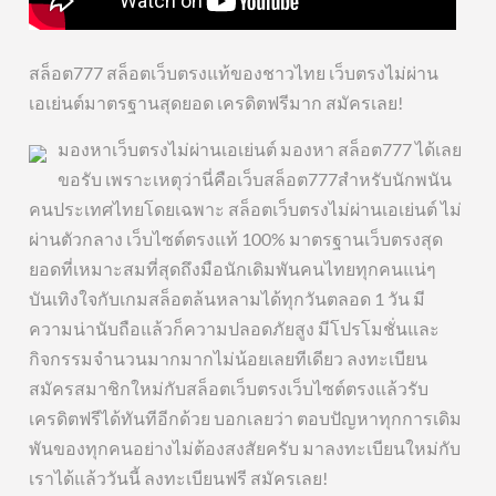
สล็อต777 สล็อตเว็บตรงแท้ของชาวไทย เว็บตรงไม่ผ่าน
เอเย่นต์มาตรฐานสุดยอด เครดิตฟรีมาก สมัครเลย!
มองหาเว็บตรงไม่ผ่านเอเย่นต์ มองหา สล็อต777 ได้เลย
ขอรับ เพราะเหตุว่านี่คือเว็บสล็อต777สำหรับนักพนัน
คนประเทศไทยโดยเฉพาะ สล็อตเว็บตรงไม่ผ่านเอเย่นต์ ไม่
ผ่านตัวกลาง เว็บไซต์ตรงแท้ 100% มาตรฐานเว็บตรงสุด
ยอดที่เหมาะสมที่สุดถึงมือนักเดิมพันคนไทยทุกคนแน่ๆ
บันเทิงใจกับเกมสล็อตล้นหลามได้ทุกวันตลอด 1 วัน มี
ความน่านับถือแล้วก็ความปลอดภัยสูง มีโปรโมชั่นและ
กิจกรรมจำนวนมากมากไม่น้อยเลยทีเดียว ลงทะเบียน
สมัครสมาชิกใหม่กับสล็อตเว็บตรงเว็บไซต์ตรงแล้วรับ
เครดิตฟรีได้ทันทีอีกด้วย บอกเลยว่า ตอบปัญหาทุกการเดิม
พันของทุกคนอย่างไม่ต้องสงสัยครับ มาลงทะเบียนใหม่กับ
เราได้แล้ววันนี้ ลงทะเบียนฟรี สมัครเลย!