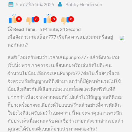
5 พฤศจิกายน 2025
Bobby Henderson
0
0
0
0
Read Time:
5 Minute, 24 Second
เมื่อจังหวะเกมสล็อต777 เริ่มนิ่ง ควรแปลงเกมหรืออยู่
ต่อกันแน่?
สงสัยไหมครับผมว่า เวลาเล่นpunpro777 แล้วจังหวะเกม
เริ่มนิ่ง พวกเราควรจะเปลี่ยนเกมหรือเล่นถัดไปดี? คน
จำนวนไม่น้อยเลือกจะเล่นPunpro777ต่อไปเรื่อยๆเพื่อรอ
จังหวะหรือสัญญาณที่ดีเข้ามา แต่ว่าก็มีผู้คนจำนวนไม่ใช้
น้อยสิ่งเดียวกันที่เลือกแปลงเกมสล็อตเเครดิตฟรีทันทีดี
มากกว่า เนื่องจากหากคอยถัดไปแล้วไม่มีสัญญาณที่ดีเลย
ก็บางครั้งอาจจะเสียตังค์ไปแบบฟรีๆแล้วอย่างงี้ควรตัดสิน
ใจยังไงดีล่ะครับผม? ในบทความนี้ ผมจะพาคุณมาเจาะลึก
กับประเด็นนี้เองนะครับ ผมเชื่อว่า ภายหลังจากอ่านจบแล้ว
คุณจะได้รับผลดีแบบเต็มๆแน่ๆ มาทดลองกัน!