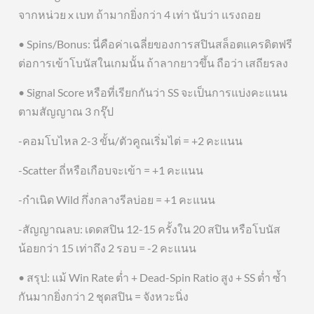
จากหน่วย x เบท ถ้ามากยิ่งกว่า 4 เท่า นับว่า แรงถอย
• Spins/Bonus: นี่คือค่าเฉลี่ยของการสปินสล็อตเเครดิตฟรี
ต่อการเข้าโบนัสในเกมนั้น ถ้าลากยาวขึ้น ถือว่า เสถียรลง
• Signal Score หรือที่เรียกกันว่า SS จะเป็นการแบ่งคะแนน
ตามสัญญาณ 3 กรุ๊ป
-คอมโบไหล 2-3 ขั้น/ตัวคูณเริ่มไต่ = +2 คะแนน
-Scatter ถี่หรือเกือบจะเข้า = +1 คะแนน
-กำเนิด Wild กึ่งกลางรีลบ่อย = +1 คะแนน
-สัญญาณลบ: เดดสปิน 12-15 ครั้งใน 20 สปิน หรือโบนัส
น้อยกว่า 15 เท่าถึง 2 รอบ = -2 คะแนน
• สรุป: แม้ Win Rate ต่ำ + Dead-Spin Ratio สูง + SS ต่ำ ซ้ำ
กันมากยิ่งกว่า 2 ชุดสปิน = จังหวะนิ่ง