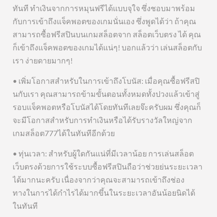
ทันที ทำเงินจากการหมุนฟรีได้แบบจุใจ ซึ่งชอบมาพร้อม
กับการเข้าถึงแจ็คพอตของเกมนั่นเอง ซึ่งพูดได้ว่า ถ้าคุณ
สามารถซื้อฟรีสปินบนเกมสล็อตจาก สล็อตเว็บตรง ได้ คุณ
ก็เข้าถึงแจ็คพอตของเกมได้แน่ๆ! บอกแล้วว่า เล่นสล็อตกับ
เรา ง่ายดายมากๆ!
• เพิ่มโอกาสสำหรับในการเข้าถึงโบนัส: เมื่อคุณซื้อฟรีสปิ
นกับเรา คุณสามารถข้ามขั้นตอนทั้งหมดทั้งปวงแล้วเข้าสู่
รอบแจ็คพอตหรือโบนัสได้โดยทันทีเลยจ๊ะครับผม ซึ่งคุณก็
จะมีโอกาสสำหรับการทำเงินหรือได้รับรางวัลใหญ่จาก
เกมสล็อต777ได้ในทันทีอีกด้วย
• ทุ่นเวลา: สำหรับผู้ใดกันแน่ที่มีเวลาน้อย การเล่นสล็อต
เว็บตรงด้วยการใช้ระบบซื้อฟรีสปินถือว่าช่วยย่นระยะเวลา
ได้มากนะครับ เนื่องจากว่าคุณจะสามารถเข้าถึงช่อง
ทางในการได้กำไรได้มากขึ้นในระยะเวลาอันน้อยนิดได้
ในทันที