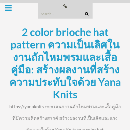
Skip
Buy
this
to
Domain
Search
content
for:
2 color brioche hat
pattern ความเป็นเลิศใน
งานถักไหมพรมและเสื้อ
คู่มือ: สร้างผลงานที่สร้าง
ความประทับใจด้วย Yana
Knits
https://yanaknits.com เสนองานถักไหมพรมและเสื้อคู่มือ
ที่มีความคิดสร้างสรรค์ สร้างผลงานที่เป็นเลิศและแรง
บันดาลใจด้วย Yana Knits two color hat