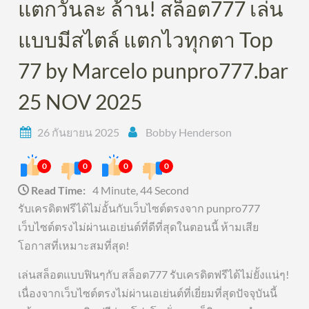
แตกวันละ ล้าน! สล็อต777 เล่น
แบบมีสไตล์ แตกไวทุกตา Top
77 by Marcelo punpro777.bar
25 NOV 2025
26 กันยายน 2025
Bobby Henderson
0
0
0
0
Read Time:
4 Minute, 44 Second
รับเครดิตฟรีได้ไม่อั้นกับเว็บไซต์ตรงจาก punpro777
เว็บไซต์ตรงไม่ผ่านเอเย่นต์ที่ดีที่สุดในตอนนี้ ห้ามเสีย
โอกาสที่เหมาะสมที่สุด!
เล่นสล็อตแบบฟินๆกับ สล็อต777 รับเครดิตฟรีได้ไม่ยั้งแน่ๆ!
เนื่องจากเว็บไซต์ตรงไม่ผ่านเอเย่นต์ที่เยี่ยมที่สุดปัจจุบันนี้