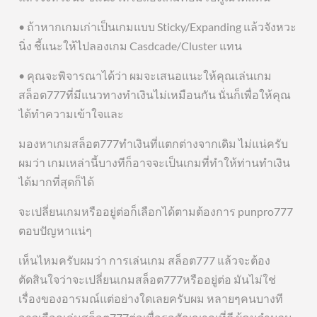
• ถ้าหากเกมเก่าเป็นเกมแบบ Sticky/Expanding แล้วจังหวะ
นิ่ง ชี้แนะให้ไปลองเกม Casdcade/Cluster แทน
• คุณจะพิจารณาได้ว่า ผมจะเสนอแนะให้คุณเล่นเกม
สล็อต777ที่มีแนวทางทำเงินไม่เหมือนกัน นั่นก็เพื่อให้คุณ
ได้ทำความเข้าใจและ
มองหาเกมสล็อต777ทำเงินที่แตกต่างจากเดิม ไม่แน่ครับ
ผมว่า เกมเหล่านี้บางทีก็อาจจะเป็นเกมที่ทำให้ท่านทำเงิน
ได้มากที่สุดก็ได้
จะเปลี่ยนเกมหรืออยู่ต่อก็เลือกได้ตามต้องการ punpro777
ตอบปัญหาแน่ๆ
เห็นไหมครับผมว่า การเล่นเกม สล็อต777 แล้วจะต้อง
ตัดสินใจว่าจะเปลี่ยนเกมสล็อต777หรืออยู่ต่อ มันไม่ใช่
เรื่องของอารมณ์แต่อย่างใดเลยครับผม หลายๆคนบางที