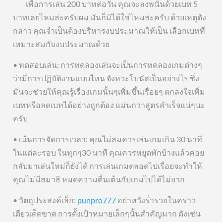
เพื่อการเล่น 200 บาทต่อวัน คุณจะลงพนันด้วยเบท 5
บาทเลยไหมล่ะครับผม มันก็มิได้ใช่ไหมล่ะครับ ด้วยเหตุดัง
กล่าว คุณจำเป็นต้องบริหารงบประมาณให้เป็น เลือกเบทที่
เหมาะสมกับงบประมาณด้วย
• ทดสอบเล่น: การทดลองเล่นจะเป็นการทดลองเกมต่างๆ
ว่ามีการปฏิบัติงานแบบไหน จังหวะโบนัสเป็นอย่างไร ซึ่ง
มันจะช่วยให้คุณรู้เรื่องเกมนั้นๆเพิ่มขึ้นเรื่อยๆ ตกลงใจเพิ่ม
เบทหรือลดเบทได้อย่างถูกต้อง แม่นกว่าสูตรสำเร็จแน่ๆนะ
ครับ
• เน้นการจัดการเวลา: คุณไม่สมควรเล่นเกมเกิน 30 นาที
ในแต่ละรอบ ในทุกๆ30 นาที คุณควรหยุดพักบ้างแล้วค่อย
กลับมาเล่นใหม่ก็ยังได้ การเล่นเกมตลอดไปเรื่อยจะทำให้
คุณไม่มีสมาธิ หมดความตื่นเต้นกับเกมไปได้ไม่ยาก
• วัตถุประสงค์เล็ก:
punpro777
อย่าหวังร่ำรวยในคราว
เดียวเด็ดขาด การตั้งเป้าหมายเล็กๆนั้นสำคัญมาก ดังเช่น