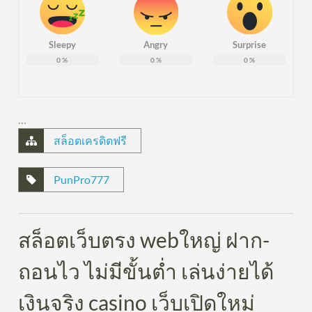
Sleepy
Angry
Surprise
0
%
0
%
0
%
…
สล็อตเครดิตฟรี
PunPro777
สล็อตเว็บตรง webใหญ่ ฝาก-
ถอนไว ไม่มีขั้นต่ำ เล่นง่ายได้
เงินจริง casino เว็บเปิดใหม่