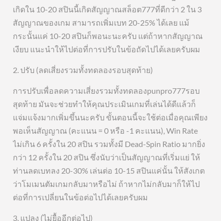
เกิดใน 10-20 สปินนี้เกิดสัญญาณสล็อต777ที่ดีกว่า 2 ใน 3
สัญญาณของเกม สามารถเพิ่มเบท 20-25% ได้เลย แม้
กระนั้นแค่ 10-20 สปินก็พอนะนะครับ แต่ถ้าหากสัญญาณ
เงียบ แนะนำให้ไปต่อที่การปรับในข้อถัดไปได้เลยครับผม
2. ปรับ (ลดเสี่ยงรวมทั้งทดลองรอบสุดท้าย)
การปรับเพื่อลดความเสี่ยงรวมทั้งทดลองpunpro777รอบ
สุดท้าย มันจะช่วยทำให้คุณประเมินเกมที่เล่นได้ดีแล้วก็
แจ่มแจ้งมากเพิ่มขึ้นนะครับ ขั้นตอนนี้จะใช้ต่อเมื่อคุณเพียง
พอเห็นสัญญาณ (คะแนน = 0 หรือ -1 คะแนน), Win Rate
ไม่เกิน 6 ครั้งใน 20 สปิน รวมทั้งมี Dead-Spin Ratio มากยิ่ง
กว่า 12 ครั้งใน 20 สปิน ซึ่งนับว่าเป็นสัญญาณที่เริ่มแย่ ให้
ท่านลดเบทลง 20-30% เล่นต่อ 10-15 สปินแค่นั้น ให้สังเกต
ว่าโมเมนตัมเกมกลับมาหรือไม่ ถ้าหากไม่กลับมาก็ให้ไป
ต่อที่การเปลี่ยนในข้อต่อไปได้เลยครับผม
3. แปลง (ไม่ยื้ออีกต่อไป)