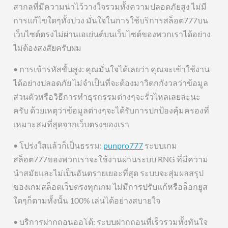
สากลที่มีความน่าไว้วางใจรวมทั้งความปลอดภัยสูง ไม่มี
การแก้ไขใดๆทั้งปวง มั่นใจในการใช้บริการสล็อต777บน
เว็บไซต์ตรงไม่ผ่านเอเย่นต์บนเว็บไซต์ของพวกเราได้อย่าง
ไม่ต้องสงสัยครับผม
• การเข้ารหัสขั้นสูง: คุณมั่นใจได้เลยว่า คุณจะเข้าใช้งาน
ได้อย่างปลอดภัย ไม่จำเป็นที่จะต้องมาวิตกกังวลว่าข้อมูล
ส่วนตัวหรือวิธีการทำธุรกรรมต่างๆจะรั่วไหลเลยล่ะนะ
ครับ ด้วยเหตุว่าข้อมูลต่างๆจะได้รับการปกป้องคุ้มครองที่
เหมาะสมที่สุดจากเว็บตรงของเรา
• โปร่งใสแล้วก็เป็นธรรม:
punpro777
ระบบเกม
สล็อต777ของพวกเราจะใช้งานผ่านระบบ RNG ที่มีความ
นำสมัยและไม่เป็นอันตรายเยอะที่สุด ระบบจะสุ่มผลสรุป
ของเกมสล็อตเว็บตรงทุกเกม ไม่มีการปรับแก้หรือล็อกยูส
ใดๆก็ตามทั้งนั้น 100% เล่นได้อย่างสบายใจ
• บริการฝากถอนออโต้: ระบบฝากถอนที่เร็วรวมทั้งทันใจ