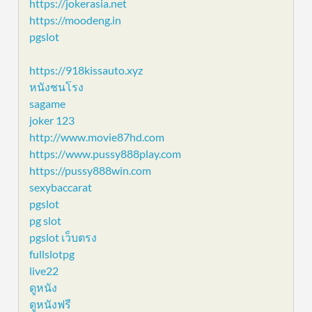
https://jokerasia.net
https://moodeng.in
pgslot
https://918kissauto.xyz
หนังชนโรง
sagame
joker 123
http://www.movie87hd.com
https://www.pussy888play.com
https://pussy888win.com
sexybaccarat
pgslot
pg slot
pgslot เว็บตรง
fullslotpg
live22
ดูหนัง
ดูหนังฟรี