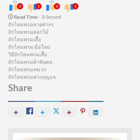
0
1
0
1
Read Time:
8 Second
ถักไหมพรมลายต่างๆ
ถักไหมพรมดอกไม้
ถักไหมพรมเสื้อ
ถักไหมพรม มือใหม่
วิธีถักไหมพรมเสื้อ
ถักไหมพรมผ้าพันคอ
ถักไหมพรมหมวก
ถักไหมพรมพวงกุญแจ
Share