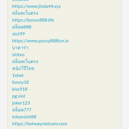
https://www.jinda44.xyz
สล็อตเว็บตรง
https://bonus888.life
สล็อต888
slot99
https://www.pussy888fun.io
บาคาร่า
slotxo
สล็อตเว็บตรง
หนังโป๊ไทย
1xbet
funny18
kiss918
pg slot
joker123
สล็อต777
tokyoslot88
https://betwayvietnam.com