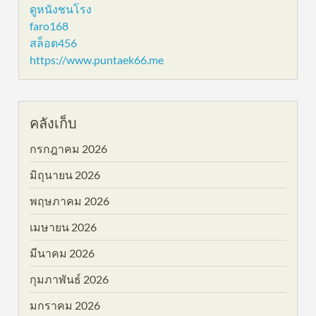
ดูหนังชนโรง
faro168
สล็อต456
https://www.puntaek66.me
คลังเก็บ
กรกฎาคม 2026
มิถุนายน 2026
พฤษภาคม 2026
เมษายน 2026
มีนาคม 2026
กุมภาพันธ์ 2026
มกราคม 2026