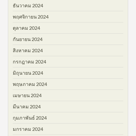
ธันวาคม 2024
พฤศจิกายน 2024
ตุลาคม 2024
กันยายน 2024
สิงหาคม 2024
กรกฎาคม 2024
มิถุนายน 2024
พฤษภาคม 2024
เมษายน 2024
มีนาคม 2024
กุมภาพันธ์ 2024
มกราคม 2024