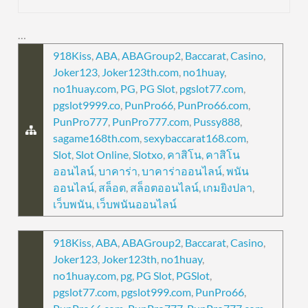
…
918Kiss
,
ABA
,
ABAGroup2
,
Baccarat
,
Casino
,
Joker123
,
Joker123th.com
,
no1huay
,
no1huay.com
,
PG
,
PG Slot
,
pgslot77.com
,
pgslot9999.co
,
PunPro66
,
PunPro66.com
,
PunPro777
,
PunPro777.com
,
Pussy888
,
sagame168th.com
,
sexybaccarat168.com
,
Slot
,
Slot Online
,
Slotxo
,
คาสิโน
,
คาสิโน
ออนไลน์
,
บาคาร่า
,
บาคาร่าออนไลน์
,
พนัน
ออนไลน์
,
สล็อต
,
สล็อตออนไลน์
,
เกมยิงปลา
,
เว็บพนัน
,
เว็บพนันออนไลน์
918Kiss
,
ABA
,
ABAGroup2
,
Baccarat
,
Casino
,
Joker123
,
Joker123th
,
no1huay
,
no1huay.com
,
pg
,
PG Slot
,
PGSlot
,
pgslot77.com
,
pgslot999.com
,
PunPro66
,