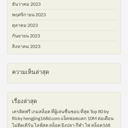
ธันวาคม 2023
พฤศจิกายน 2023
ตุลาคม 2023
กันยายน 2023
สิงหาคม 2023
ความเห็นล่าสุด
เรื่องล่าสุด
เครดิตฟรี เกมสล็อต ที่ผู้เล่นชื่นชอบ ที่สุด Top 80 by
Ricky hengjing168d.com แจ็คพอตแตก 10M ต่อเดือน
ไม่ติดเทิร์น ไลฟ์สด สล็อต ยิงปลา กีฬา ไพ่ สล็อต168