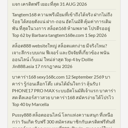
แจก เครดิตฟรี เยอะที่สุด 31 AUG 2026
Tangtem168 ความพรีเมียมที่เข้าถึงได้จริง ฝากไม่ถึง
ร้อย ได้สอยตังแน่ ฝาก-ถอน อัตโนมัติ คุ้มค่าการเดิม
พัน ที่สุดในวงการ สล็อต168 ห้ามพลาด โปรดีรออยู่
Top 62 by Barbara tangtem168e.com 1 Sep 2026
สล็อต888 websiteใหญ่ สล็อตแตกง่าย มีจริงไหม?
เจาะลึกระบบเกม ฟีเจอร์ และปัจจัยที่เกี่ยวข้อง พนัน
ออนไลน์ เว็บแม่ ใหม่ล่าสุด Top 4 by Dollie
Jin888.asia 17 กรกฎาคม 2026
บาคาร่า168 sexy168c.com 12 September 2569 บา
คาร่า รู้ก่อนเลือกโต๊ะ เล่นได้มั่นใจกว่า ลุ้นรับ I
PHONE17 PRO MAX ระบบอัตโนมัติเจ้าแรก บาคาร่า
สด ดีลเลอร์สาวสวย บาคาร่า168 สมัครง่าย ได้โปรไว
Top 40 by Marcella
Pussy888 สล็อตออนไลน์ โลกแห่งความสนุก ที่เหนือ
กว่า วันเกิด รับฟรี 300 สมัครสมาชิกกับเครดิตฟรีทันที