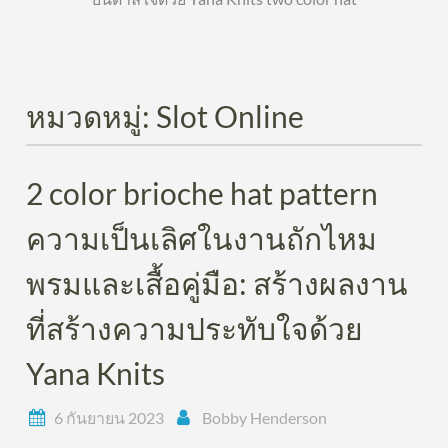
หมวดหมู่:
Slot Online
2 color brioche hat pattern
ความเป็นเลิศในงานถักไหม
พรมและเสื้อคู่มือ: สร้างผลงาน
ที่สร้างความประทับใจด้วย
Yana Knits
6 กันยายน 2023
Bobby Henderson