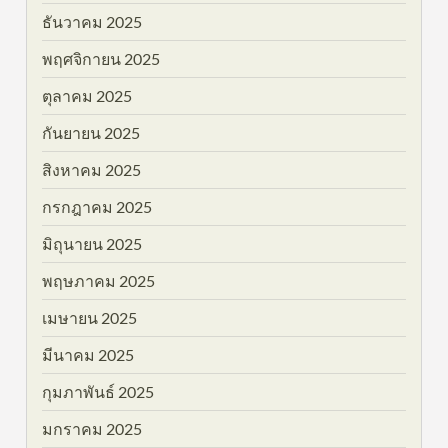
ธันวาคม 2025
พฤศจิกายน 2025
ตุลาคม 2025
กันยายน 2025
สิงหาคม 2025
กรกฎาคม 2025
มิถุนายน 2025
พฤษภาคม 2025
เมษายน 2025
มีนาคม 2025
กุมภาพันธ์ 2025
มกราคม 2025