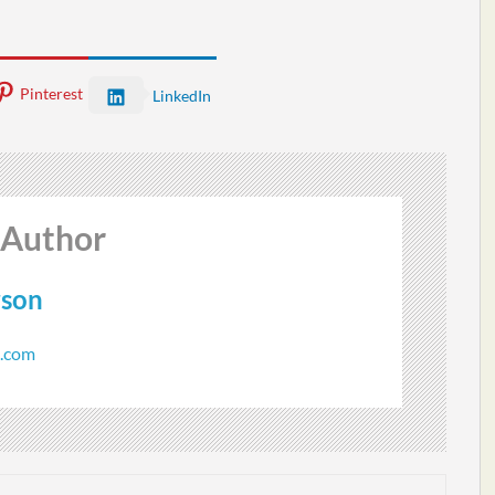
Pinterest
LinkedIn
 Author
son
.com