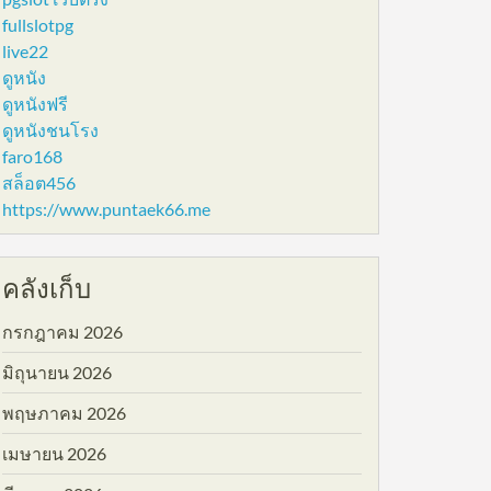
fullslotpg
live22
ดูหนัง
ดูหนังฟรี
ดูหนังชนโรง
faro168
สล็อต456
https://www.puntaek66.me
คลังเก็บ
กรกฎาคม 2026
มิถุนายน 2026
พฤษภาคม 2026
เมษายน 2026