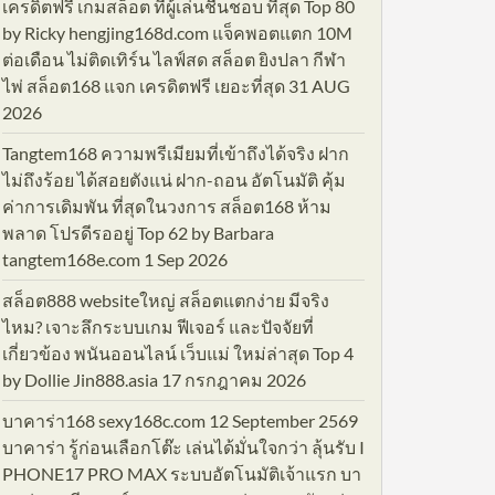
เครดิตฟรี เกมสล็อต ที่ผู้เล่นชื่นชอบ ที่สุด Top 80
by Ricky hengjing168d.com แจ็คพอตแตก 10M
ต่อเดือน ไม่ติดเทิร์น ไลฟ์สด สล็อต ยิงปลา กีฬา
ไพ่ สล็อต168 แจก เครดิตฟรี เยอะที่สุด 31 AUG
2026
Tangtem168 ความพรีเมียมที่เข้าถึงได้จริง ฝาก
ไม่ถึงร้อย ได้สอยตังแน่ ฝาก-ถอน อัตโนมัติ คุ้ม
ค่าการเดิมพัน ที่สุดในวงการ สล็อต168 ห้าม
พลาด โปรดีรออยู่ Top 62 by Barbara
tangtem168e.com 1 Sep 2026
สล็อต888 websiteใหญ่ สล็อตแตกง่าย มีจริง
ไหม? เจาะลึกระบบเกม ฟีเจอร์ และปัจจัยที่
เกี่ยวข้อง พนันออนไลน์ เว็บแม่ ใหม่ล่าสุด Top 4
by Dollie Jin888.asia 17 กรกฎาคม 2026
บาคาร่า168 sexy168c.com 12 September 2569
บาคาร่า รู้ก่อนเลือกโต๊ะ เล่นได้มั่นใจกว่า ลุ้นรับ I
PHONE17 PRO MAX ระบบอัตโนมัติเจ้าแรก บา