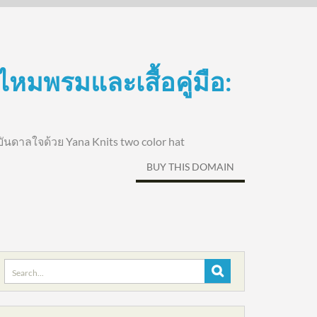
ไหมพรมและเสื้อคู่มือ:
ันดาลใจด้วย Yana Knits two color hat
BUY THIS DOMAIN
Search
for: