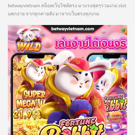
betwayvietnam สล็อตเว็บไซต์ตรง มาแรงสุดๆรวมเกม slot
แตกง่าย จากทุกค่ายดัง มาจากเว็บตรงทุกเกม