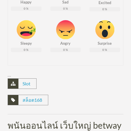
Happy
Sad
Excited
0
%
0
%
0
%
Sleepy
Angry
Surprise
0
%
0
%
0
%
…
Slot
สล็อต168
พนันออนไลน์ เว็บใหญ่ betway