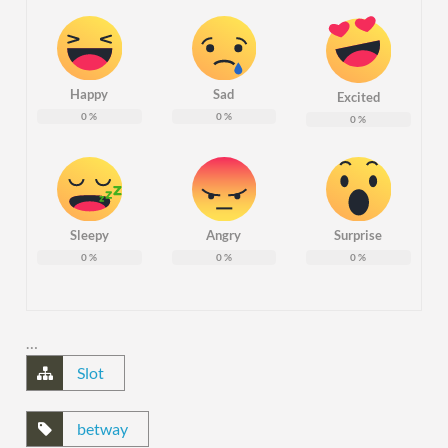
Happy
Sad
Excited
0
%
0
%
0
%
Sleepy
Angry
Surprise
0
%
0
%
0
%
…
Slot
betway