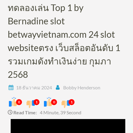
ทดลองเล่น Top 1 by
Bernadine slot
betwayvietnam.com 24 slot
websiteตรง เว็บสล็อตอันดับ 1
รวมเกมดังทำเงินง่าย กุมภา
2568
18 ธันวาคม 2024
Bobby Henderson
0
1
0
1
Read Time:
4 Minute, 39 Second