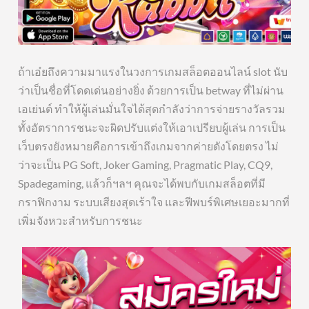
ถ้าเอ๋ยถึงความมาแรงในวงการเกมสล็อตออนไลน์ slot นับ
ว่าเป็นชื่อที่โดดเด่นอย่างยิ่ง ด้วยการเป็น betway ที่ไม่ผ่าน
เอเย่นต์ ทำให้ผู้เล่นมั่นใจได้สุดกำลังว่าการจ่ายรางวัลรวม
ทั้งอัตราการชนะจะผิดปรับแต่งให้เอาเปรียบผู้เล่น การเป็น
เว็บตรงยังหมายคือการเข้าถึงเกมจากค่ายดังโดยตรง ไม่
ว่าจะเป็น PG Soft, Joker Gaming, Pragmatic Play, CQ9,
Spadegaming, แล้วก็ฯลฯ คุณจะได้พบกับเกมสล็อตที่มี
กราฟิกงาม ระบบเสียงสุดเร้าใจ และฟีพบร์พิเศษเยอะมากที่
เพิ่มจังหวะสำหรับการชนะ