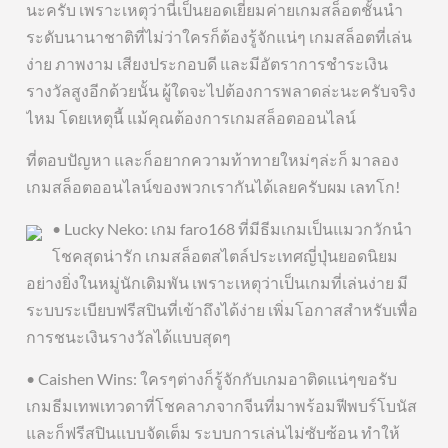
นะครับ เพราะเหตุว่านี่เป็นยอดเยี่ยมค่ายเกมสล็อตชั้นนำ
ระดับนานาชาติที่ไม่ว่าใครก็ต้องรู้จักแน่ๆ เกมสล็อตที่เล่น
ง่าย ภาพงาม เสียงประกอบดี และมีอัตราการชำระเงิน
รางวัลสูงอีกด้วยนั้น ผู้ใดจะไปต้องการพลาดล่ะนะครับจริง
ไหม โดยเหตุนี้ แม้คุณต้องการเกมสล็อตออนไลน์
ที่ตอบปัญหา และก็อยากความท้าทายใหม่ๆล่ะก็ มาลอง
เกมสล็อตออนไลน์ของพวกเรากันได้เลยครับผม เลทโก!
• Lucky Neko: เกม faro168 ที่มีธีมเกมเป็นแมวกวักนำ
โชคสุดน่ารัก เกมสล็อตสไตล์ประเทศญี่ปุ่นยอดนิยม
อย่างยิ่งในหมู่นักเดิมพัน เพราะเหตุว่าเป็นเกมที่เล่นง่าย มี
ระบบระเบียบฟรีสปินที่เข้าถึงได้ง่าย เพิ่มโอกาสสำหรับเพื่อ
การชนะเงินรางวัลได้แบบสุดๆ
• Caishen Wins: ใครๆต่างก็รู้จักกับเกมอาติดแน่ๆขอรับ
เกมธีมเทพเทวดาที่โชคลาภจากจีนที่มาพร้อมฟีพบร์โบนัส
และก็ฟรีสปินแบบจัดเต็ม ระบบการเล่นไม่ซับซ้อน ทำให้