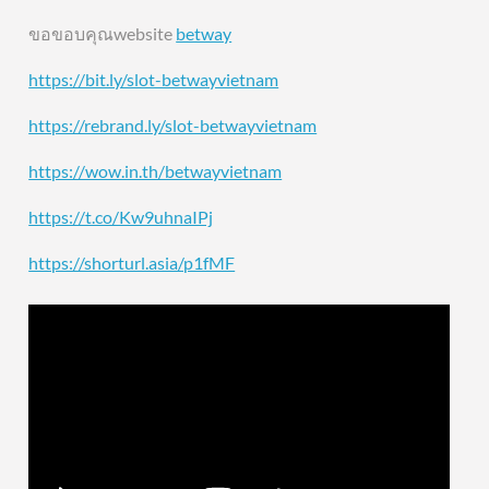
ขอขอบคุณwebsite
betway
https://bit.ly/slot-betwayvietnam
https://rebrand.ly/slot-betwayvietnam
https://wow.in.th/betwayvietnam
https://t.co/Kw9uhnaIPj
https://shorturl.asia/p1fMF