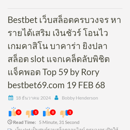
Bestbet เว็บสล็อตครบวงจร หา
รายได้เสริม เงินชัวร์ โอนไว
เกมคาสิโน บาคาร่า ยิงปลา
สล็อต slot แจกเคล็ดลับพิชิต
แจ็คพอต Top 59 by Rory
bestbet69.com 19 FEB 68
18 ธันวาคม 2024
Bobby Henderson
0
1
0
1
Read Time:
5 Minute, 31 Second
เว็บ slot เป็นศูนย์รวมสล็อตออนไลน์ ครบวงจร เปิดให้