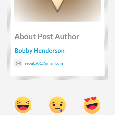
About Post Author
Bobby Henderson
seoaba01@gmail.com