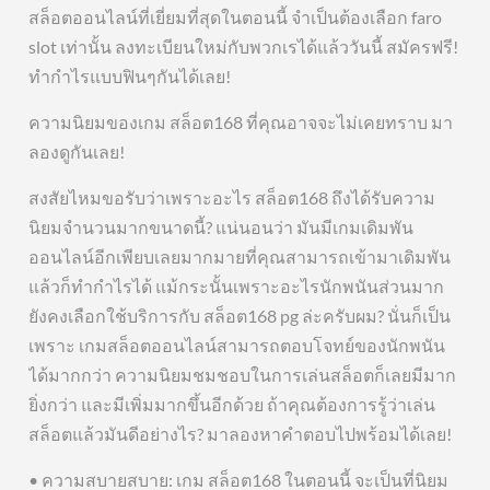
สล็อตออนไลน์ที่เยี่ยมที่สุดในตอนนี้ จำเป็นต้องเลือก faro
slot เท่านั้น ลงทะเบียนใหม่กับพวกเรได้แล้ววันนี้ สมัครฟรี!
ทำกำไรแบบฟินๆกันได้เลย!
ความนิยมของเกม สล็อต168 ที่คุณอาจจะไม่เคยทราบ มา
ลองดูกันเลย!
สงสัยไหมขอรับว่าเพราะอะไร สล็อต168 ถึงได้รับความ
นิยมจำนวนมากขนาดนี้? แน่นอนว่า มันมีเกมเดิมพัน
ออนไลน์อีกเพียบเลยมากมายที่คุณสามารถเข้ามาเดิมพัน
แล้วก็ทำกำไรได้ แม้กระนั้นเพราะอะไรนักพนันส่วนมาก
ยังคงเลือกใช้บริการกับ สล็อต168 pg ล่ะครับผม? นั่นก็เป็น
เพราะ เกมสล็อตออนไลน์สามารถตอบโจทย์ของนักพนัน
ได้มากกว่า ความนิยมชมชอบในการเล่นสล็อตก็เลยมีมาก
ยิ่งกว่า และมีเพิ่มมากขึ้นอีกด้วย ถ้าคุณต้องการรู้ว่าเล่น
สล็อตแล้วมันดีอย่างไร? มาลองหาคำตอบไปพร้อมได้เลย!
• ความสบายสบาย: เกม สล็อต168 ในตอนนี้ จะเป็นที่นิยม