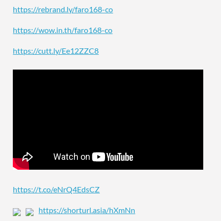
https://rebrand.ly/faro168-co
https://wow.in.th/faro168-co
https://cutt.ly/Ee12ZZC8
https://t.co/eNrQ4EdsCZ
https://shorturl.asia/hXmNn