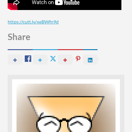
https://cutt.ly/xeBWfn9d
Share