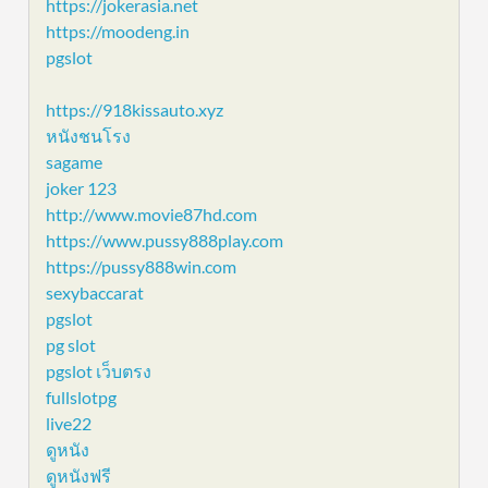
https://jokerasia.net
https://moodeng.in
pgslot
https://918kissauto.xyz
หนังชนโรง
sagame
joker 123
http://www.movie87hd.com
https://www.pussy888play.com
https://pussy888win.com
sexybaccarat
pgslot
pg slot
pgslot เว็บตรง
fullslotpg
live22
ดูหนัง
ดูหนังฟรี