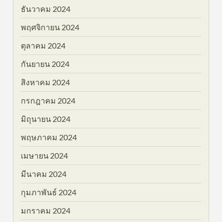
ธันวาคม 2024
พฤศจิกายน 2024
ตุลาคม 2024
กันยายน 2024
สิงหาคม 2024
กรกฎาคม 2024
มิถุนายน 2024
พฤษภาคม 2024
เมษายน 2024
มีนาคม 2024
กุมภาพันธ์ 2024
มกราคม 2024