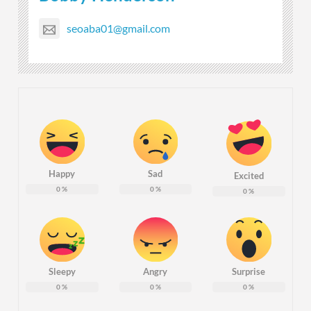
seoaba01@gmail.com
Happy
Sad
Excited
0
%
0
%
0
%
Sleepy
Angry
Surprise
0
%
0
%
0
%