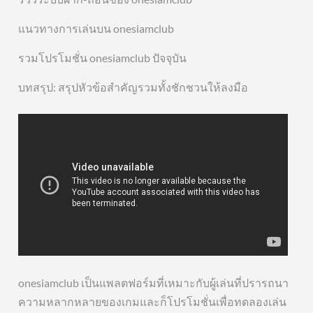
แนวทางการเล่นบน onesiamclub
รวมโปรโมชั่น onesiamclub ปัจจุบัน
บทสรุป: สรุปหัวข้อสำคัญรวมทั้งชักชวนให้ลงมือ
onesiamclub เป็นแพลตฟอร์มที่เหมาะกับผู้เล่นที่ปรารถนา
ความหลากหลายของเกมและก็โปรโมชั่นเพื่อทดลองเล่น