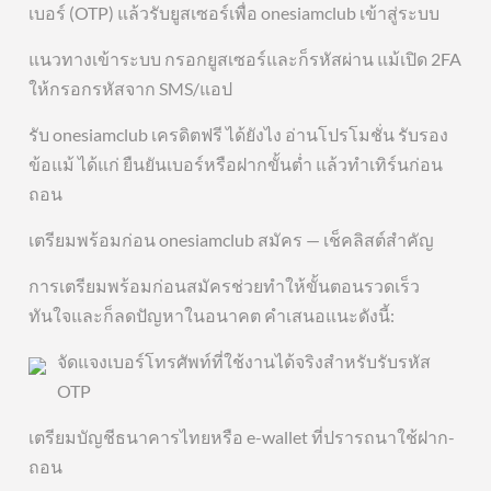
เบอร์ (OTP) แล้วรับยูสเซอร์เพื่อ onesiamclub เข้าสู่ระบบ
แนวทางเข้าระบบ กรอกยูสเซอร์และก็รหัสผ่าน แม้เปิด 2FA
ให้กรอกรหัสจาก SMS/แอป
รับ onesiamclub เครดิตฟรี ได้ยังไง อ่านโปรโมชั่น รับรอง
ข้อแม้ ได้แก่ ยืนยันเบอร์หรือฝากขั้นต่ำ แล้วทำเทิร์นก่อน
ถอน
เตรียมพร้อมก่อน onesiamclub สมัคร — เช็คลิสต์สำคัญ
การเตรียมพร้อมก่อนสมัครช่วยทำให้ขั้นตอนรวดเร็ว
ทันใจและก็ลดปัญหาในอนาคต คำเสนอแนะดังนี้:
จัดแจงเบอร์โทรศัพท์ที่ใช้งานได้จริงสำหรับรับรหัส
OTP
เตรียมบัญชีธนาคารไทยหรือ e-wallet ที่ปรารถนาใช้ฝาก-
ถอน