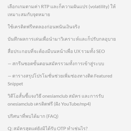
เลือกเกมตามค่า RTP และก็ความผันแปร (volatility) ให้
เหมาะสมกับจุดหมาย
ใช้เครดิตฟรีทดลองก่อนพนันเงินจริง
บันทึกผลการเล่นเพื่อนำมาวิเคราะห์และก็ปรับกลอุบาย
สื่อประกอบที่จะต้องมีบนหน้าเพื่อ UX รวมทั้ง SEO
— สกรีนชอตขั้นตอนสมัครรวมทั้งการเข้าสู่ระบบ
— ตารางสรุปโปรโมชั่นช่วยเพิ่มช่องทางติด Featured
Snippet
วิดีโอสั้นชี้แจงวิธี onesiamclub สมัคร และการรับ
onesiamclub เครดิตฟรี (ฝัง YouTube/mp4)
ปริศนาที่พบได้มาก (FAQ)
Q: สมัครสุดแต่ยังมิได้รับ OTP ทำเช่นไร?