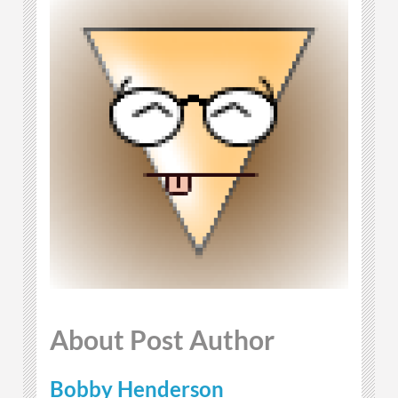
About Post Author
Bobby Henderson