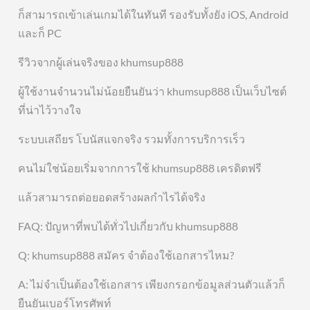
ก็สามารถเข้าเล่นเกมได้ในทันที รองรับทั้งยัง iOS, Android
และก็ PC
รีวิวจากผู้เล่นจริงของ khumsup888
ผู้ใช้งานจำนวนไม่น้อยยืนยันว่า khumsup888 เป็นเว็บไซต์
ที่น่าไว้วางใจ
ระบบเสถียร โบนัสแจกจริง รวมทั้งการบริการเร็ว
คนไม่ใช่น้อยเริ่มจากการใช้ khumsup888 เครดิตฟรี
แล้วสามารถต่อยอดสร้างผลกำไรได้จริง
FAQ: ปัญหาที่พบได้ทั่วไปเกี่ยวกับ khumsup888
Q: khumsup888 สมัคร จำต้องใช้เอกสารไหม?
A: ไม่จำเป็นต้องใช้เอกสาร เพียงกรอกข้อมูลส่วนตัวแล้วก็
ยืนยันเบอร์โทรศัพท์