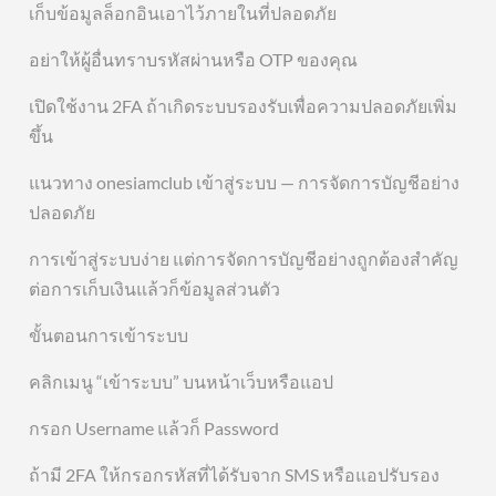
เก็บข้อมูลล็อกอินเอาไว้ภายในที่ปลอดภัย
อย่าให้ผู้อื่นทราบรหัสผ่านหรือ OTP ของคุณ
เปิดใช้งาน 2FA ถ้าเกิดระบบรองรับเพื่อความปลอดภัยเพิ่ม
ขึ้น
แนวทาง onesiamclub เข้าสู่ระบบ — การจัดการบัญชีอย่าง
ปลอดภัย
การเข้าสู่ระบบง่าย แต่การจัดการบัญชีอย่างถูกต้องสำคัญ
ต่อการเก็บเงินแล้วก็ข้อมูลส่วนตัว
ขั้นตอนการเข้าระบบ
คลิกเมนู “เข้าระบบ” บนหน้าเว็บหรือแอป
กรอก Username แล้วก็ Password
ถ้ามี 2FA ให้กรอกรหัสที่ได้รับจาก SMS หรือแอปรับรอง