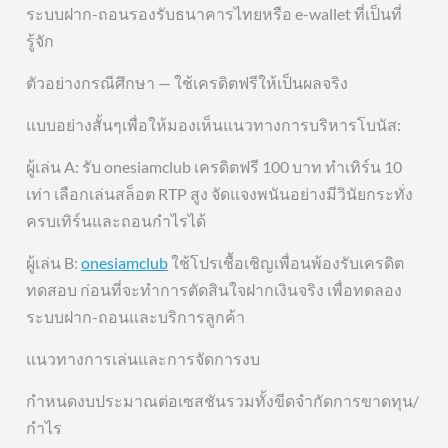
ระบบฝาก-ถอนรองรับธนาคารไทยหรือ e-wallet ที่เป็นที่
รู้จัก
ตัวอย่างกรณีศึกษา — ใช้เครดิตฟรีให้เป็นผลจริง
แบบอย่างสั้นๆเพื่อให้มองเห็นแนวทางการบริหารโบนัส:
ผู้เล่น A: รับ onesiamclub เครดิตฟรี 100 บาท ทำเทิร์น 10
เท่า เลือกเล่นสล็อต RTP สูง จัดแจงพนันอย่างมีวินัยกระทั่ง
ครบเทิร์นและถอนกำไรได้
ผู้เล่น B:
onesiamclub
ใช้โปรเชื้อเชิญเพื่อนพ้องรับเครดิต
ทดสอบ ก่อนที่จะทำการตัดสินใจฝากเงินจริง เพื่อทดลอง
ระบบฝาก-ถอนและบริการลูกค้า
แนวทางการเล่นและการจัดการงบ
กำหนดงบประมาณต่อเซสชันรวมทั้งขีดจำกัดการขาดทุน/
กำไร