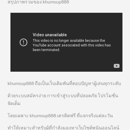
สรุปภาพรวมของ khumsup888
khumsup888 ถือเป็นเว็บเดิมพันที่ตอบปัญหาผู้เล่นทุกระดับ
ด้วยระบบสมัครง่าย การเข้าสู่ระบบที่ปลอดภัย โปรโมชั่น
จัดเต็ม
โดยเฉพาะ khumsup888 เครดิตฟรี ที่แจกจริงแต่ละวัน
ทำให้เหมาะสำหรับผู้ที่กำลังมองหาเว็บไซต์พนันออนไลน์