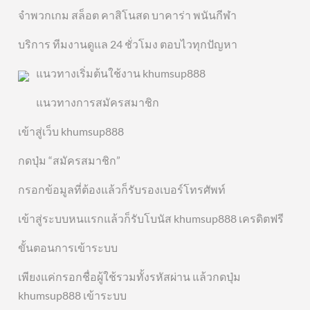
จำพวกเกม สล็อต คาสิโนสด บาคาร่า พนันกีฬา
บริการ ทีมงานดูแล 24 ชั่วโมง ตอบไวทุกปัญหา
แนวทางเริ่มต้นใช้งาน khumsup888
แนวทางการสมัครสมาชิก
เข้าสู่เว็บ khumsup888
กดปุ่ม “สมัครสมาชิก”
กรอกข้อมูลที่ต้องแล้วก็รับรองเบอร์โทรศัพท์
เข้าสู่ระบบหนแรกแล้วก็รับโบนัส khumsup888 เครดิตฟรี
ขั้นตอนการเข้าระบบ
เพียงแค่กรอกชื่อผู้ใช้รวมทั้งรหัสผ่าน แล้วกดปุ่ม
khumsup888 เข้าระบบ