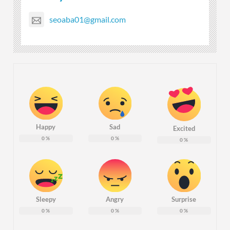
seoaba01@gmail.com
Happy
Sad
Excited
0
%
0
%
0
%
Sleepy
Angry
Surprise
0
%
0
%
0
%