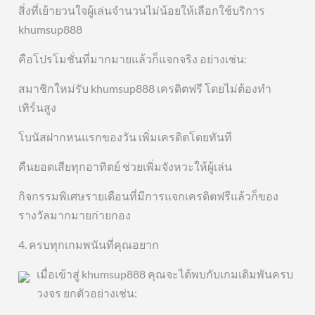
สิ่งที่เย้ายวนใจผู้เล่นจำนวนไม่น้อยให้เลือกใช้บริการ
khumsup888
คือโปรโมชั่นที่มากมายแล้วก็แจกจริง อย่างเช่น:
สมาชิกใหม่รับ khumsup888 เครดิตฟรี โดยไม่ต้องทำ
เทิร์นสูง
โบนัสฝากหนแรกของวัน เพิ่มเครดิตโดยทันที
คืนยอดเสียทุกอาทิตย์ ช่วยเพิ่มจังหวะให้ผู้เล่น
กิจกรรมพิเศษรายเดือนที่มีการแจกเครดิตฟรีแล้วก็ของ
รางวัลมากมายก่ายกอง
4. ครบทุกเกมพนันที่คุณอยาก
เมื่อเข้าสู่ khumsup888 คุณจะได้พบกับเกมเดิมพันครบ
วงจร ยกตัวอย่างเช่น: