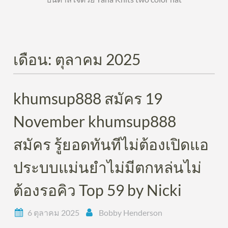
เดือน:
ตุลาคม 2025
khumsup888 สมัคร 19
November khumsup888
สมัคร รู้ยอดทันทีไม่ต้องเปิดแอ
ประบบแม่นยำไม่มีตกหล่นไม่
ต้องรอคิว Top 59 by Nicki
6 ตุลาคม 2025
Bobby Henderson