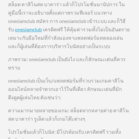
สล็อต คาสิโนสด บาคาร่า แล้วก็โปรโมชั่นนานัปการ ใน
คู่มือนี้เราจะอธิบายตั้งแต่ภาพรวมฟีเจอร์ แนวทาง
onesiamclub สมัคร การ onesiamclub เข้าระบบ และก็วิธี
รับ
onesiamclub
เครดิตฟรี ให้คุ้มค่ารวมทั้งไม่เป็นอันตราย
เหมาะกับมือใหม่ที่กำลังมองหาแพลตฟอร์มทดลองเล่น
และก็ผู้เล่นที่ต้องการบริหารโบนัสอย่างเป็นระบบ
ภาพรวม: onesiamclub เป็นยังไง และก็ลักษณะเด่นที่ควร
ทราบ
onesiamclub เป็นเว็บ/แพลตฟอร์มที่รวบรวมเกมคาสิโน
ออนไลน์หลายจำพวกเอาไว้ในที่เดียว ลักษณะเด่นที่มัก
ดึงดูดผู้เล่นไทย ดังเช่นว่า:
ความมากมายหลายของเกม: สล็อตจากหลายค่าย คาสิโน
สด บาคาร่า รูเล็ต แล้วก็เกมโต๊ะต่างๆ
โปรโมชั่นแล้วก็โบนัส: มีโปรต้อนรับ เครดิตฟรี รวมทั้ง