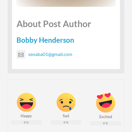
About Post Author
Bobby Henderson
seoaba01@gmail.com
Happy
Sad
Excited
0
%
0
%
0
%