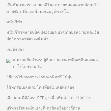
เดิมพันบาคาร่าแบบคาสิโนสด ถ่ายทอดสดจากบ่อนจริง
ภาพชัด เปรียบเสมือนเล่นอยู่ที่คาสิโน
พนันกีฬา
พนันกีฬาหลายชนิด ทั้งยังบอล บาสเกตบอล มวย และอีส
ปอร์ต ราคาต่อรองคุ้มค่า
เกมยิงปลา
เกมยอดฮิตสำหรับผู้ที่อยากความเพลิดเพลินและผล
กำไรไปพร้อมกัน
วิธีการใช้ paramax168 เครดิตฟรี ให้คุ้ม
ใช้ทดสอบเล่นเกมใหม่ที่ยังไม่เคยทดลอง
เลือกเกมที่มีอัตรา RTP สูง เพื่อเพิ่มช่องทางได้กำไร
บริหารจัดแจงเงินและก็เครดิตฟรีอย่างถี่ถ้วน