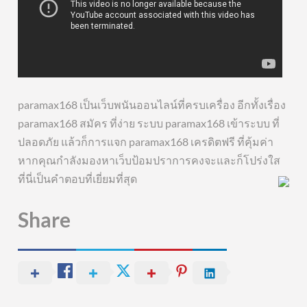
paramax168 เป็นเว็บพนันออนไลน์ที่ครบเครื่อง อีกทั้งเรื่อง
paramax168 สมัคร ที่ง่าย ระบบ paramax168 เข้าระบบ ที่
ปลอดภัย แล้วก็การแจก paramax168 เครดิตฟรี ที่คุ้มค่า
หากคุณกำลังมองหาเว็บป้อมปราการคงจะและก็โปร่งใส
ที่นี่เป็นคำตอบที่เยี่ยมที่สุด
Share