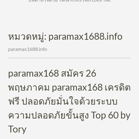
หมวดหมู่:
paramax1688.info
paramax1688.info
paramax168 สมัคร 26
พฤษภาคม paramax168 เครดิต
ฟรี ปลอดภัยมั่นใจด้วยระบบ
ความปลอดภัยขั้นสูง Top 60 by
Tory