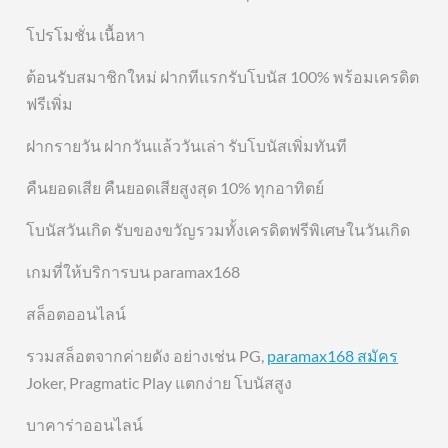
โปรโมชั่น เนื้อหา
ต้อนรับสมาชิกใหม่ ฝากทีแรกรับโบนัส 100% พร้อมเครดิต
ฟรีเพิ่ม
ฝากรายวัน ฝากวันแล้ววันเล่า รับโบนัสเพิ่มทันที
คืนยอดเสีย คืนยอดเสียสูงสุด 10% ทุกอาทิตย์
โบนัสวันเกิด รับของขวัญรวมทั้งเครดิตฟรีพิเศษในวันเกิด
เกมที่ให้บริการบน paramax168
สล็อตออนไลน์
รวมสล็อตจากค่ายดัง อย่างเช่น PG,
paramax168 สมัคร
Joker, Pragmatic Play แตกง่าย โบนัสสูง
บาคาร่าออนไลน์