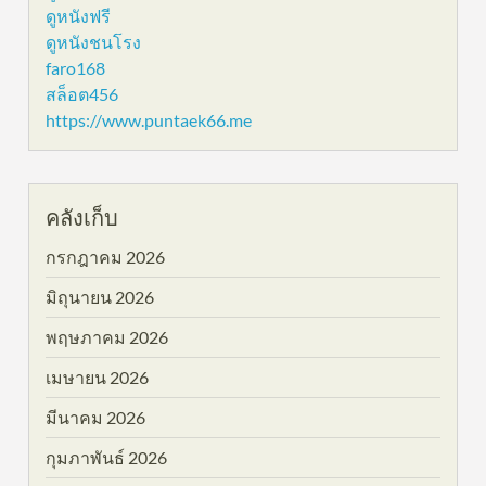
ดูหนังฟรี
ดูหนังชนโรง
faro168
สล็อต456
https://www.puntaek66.me
คลังเก็บ
กรกฎาคม 2026
มิถุนายน 2026
พฤษภาคม 2026
เมษายน 2026
มีนาคม 2026
กุมภาพันธ์ 2026