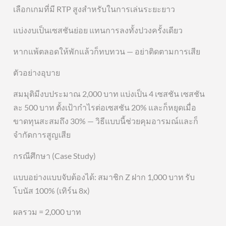
เลือกเกมที่มี RTP สูงสำหรับในการเล่นระยะยาว
แบ่งงบเป็นเซสชันย่อย แทนการลงทั้งปวงครั้งเดียว
หากแพ้ตลอดให้พักแล้วก็ทบทวน — อย่าติดตามการเสีย
ตัวอย่างอุบาย
สมมุติมีงบประมาณ 2,000 บาท แบ่งเป็น 4 เซสชัน เซสชัน
ละ 500 บาท ตั้งเป้ากำไรต่อเซสชัน 20% และก็หยุดเมื่อ
ขาดทุนสะสมถึง 30% — วิธีแบบนี้ช่วยคุมอารมณ์และก็
จำกัดการสูญเสีย
กรณีศึกษา (Case Study)
แบบอย่างแบบจับต้องได้: สมาชิก Z ฝาก 1,000 บาท รับ
โบนัส 100% (เทิร์น 8x)
ผลรวม = 2,000 บาท