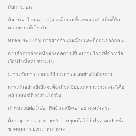
กับการถอน
พิจารณาใบอนุญาต (หากมี) รวมทั้งเลขเอกสารสิทธิ์กับ
หน่วยงานที่เกี่ยวโยง
ทดลองระบบด้วยการฝากจำนวนน้อยและก็ถอนออกก่อน
การสำรวจล่วงหน้าช่วยลดการเสี่ยงจากบริการที่ช้า หรือ
เงื่อนไขที่หลบซ่อนเร้น
5. การจัดการงบและวิธีการการเล่นอย่างรับผิดชอบ
การเล่นอย่างยั่งยืนจะต้องมีระเบียบและการวางแผน นี่คือ
หลักเกณฑ์ที่ใช้งานได้จริง
กำหนดงบต่อวัน/อาทิตย์ และยึดเอาอย่างเคร่งครัด
ตั้ง stop-loss / take-profit — หยุดเมื่อได้กำไรตามเป้าหรือ
ขาดทุนมากยิ่งกว่าที่กำหนด