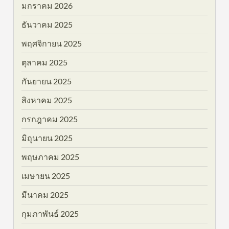
มกราคม 2026
ธันวาคม 2025
พฤศจิกายน 2025
ตุลาคม 2025
กันยายน 2025
สิงหาคม 2025
กรกฎาคม 2025
มิถุนายน 2025
พฤษภาคม 2025
เมษายน 2025
มีนาคม 2025
กุมภาพันธ์ 2025