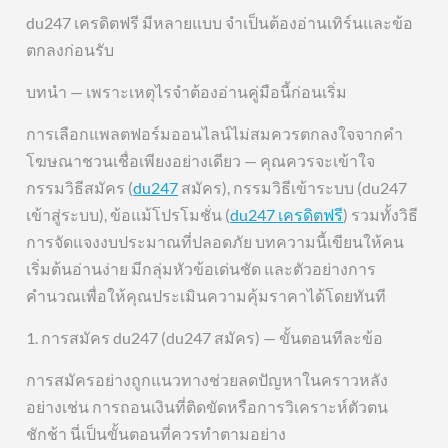
du247 เครดิตฟรี มีหลายแบบ จำเป็นต้องอ่านเทิร์นและข้อ
ตกลงก่อนรับ
บทนำ — เพราะเหตุไรจำต้องอ่านคู่มือนี้ก่อนเริ่ม
การเลือกแพลตฟอร์มออนไลน์ไม่สมควรตกลงใจจากคำ
โฆษณาชวนเชื่อเพียงอย่างเดียว — คุณควรจะเข้าใจ
กรรมวิธีสมัคร (
du247
สมัคร), กรรมวิธีเข้าระบบ (du247
เข้าสู่ระบบ), ข้อแม้โปรโมชั่น (
du247 เครดิตฟรี
) รวมทั้งวิธี
การจัดแจงงบประมาณที่ปลอดภัย บทความนี้เขียนให้คน
เริ่มต้นอ่านง่าย มีกลุ่มหัวข้อเด่นชัด และตัวอย่างการ
คำนวณเพื่อให้คุณประเมินความคุ้มราคาได้โดยทันที
1. การสมัคร du247 (du247 สมัคร) — ขั้นตอนทีละข้อ
การสมัครอย่างถูกแนวทางช่วยลดปัญหาในคราวหลัง
อย่างเช่น การถอนเงินที่ติดขัดหรือการวิเคราะห์ตัวตน
ชักช้า นี่เป็นขั้นตอนที่ควรทำตามอย่าง