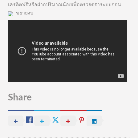
เครดิตฟรีหรือฝากปริมาณน้อยเพื่อตรวจตราระบบก่อน
ขยายงบ
Share