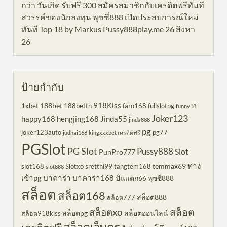
กว่า วันเกิด รับฟรี 300 สมัครสมาชิกกับเครดิตฟรีทันที
สวรรค์ของนักลงทุน พุซซี่888 เปิดประสบการณ์ใหม่
ทันที Top 18 by Markus Pussy888play.me 26 สิงหา
26
ป้ายกำกับ
918Kiss
188bet
1xbet
188betth
faro168
fullslotpg
funny18
Joker123
happy168
hengjing168
Jinda55
jinda888
pg
joker123auto
pg77
judhai168
kingxxxbet เครดิตฟรี
PGSlot
PG Slot
Pussy888
Slot
PunPro777
ทาง
temmax69
slot168
Slotxo
sretthi99
tangtem168
slot888
เข้าpg
บาคาร่า
บาคาร่า168
ปั่นแตก66
พุซซี่888
สล็อต
สล็อต168
สล็อต888
สล็อต777
สล็อตxo
สล็อต
สล็อตpg
สล็อตออนไลน์
สล็อต918kiss