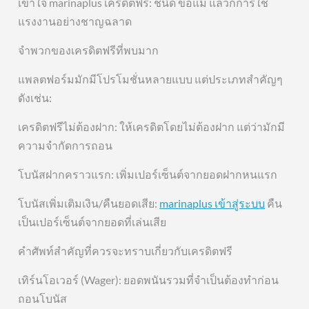
เข้าใจ marinaplus เครดิตฟรี: ชนิด ข้อแม้ แล้วก็การใช้
แรงงานอย่างชาญฉลาด
จำพวกของเครดิตฟรีที่พบมาก
แพลตฟอร์มมักมีโปรโมชั่นหลายแบบ แต่ประเภทสำคัญๆ
ดังเช่น:
เครดิตฟรีไม่ต้องฝาก: ให้เครดิตโดยไม่ต้องฝาก แต่ว่ามักมี
ความจำกัดการถอน
โบนัสฝากคราวแรก: เพิ่มเปอร์เซ็นต์จากยอดฝากหนแรก
โบนัสเพิ่มเติมเงิน/คืนยอดเสีย:
marinaplus เข้าสู่ระบบ
คืน
เป็นเปอร์เซ็นต์จากยอดที่เล่นเสีย
คำศัพท์สำคัญที่ควรจะทราบเกี่ยวกับเครดิตฟรี
เทิร์นโอเวอร์ (Wager): ยอดพนันรวมที่จำเป็นต้องทำก่อน
ถอนโบนัส