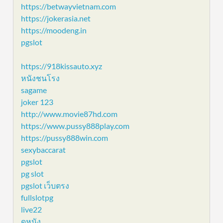
https://betwayvietnam.com
https://jokerasia.net
https://moodeng.in
pgslot
https://918kissauto.xyz
หนังชนโรง
sagame
joker 123
http://www.movie87hd.com
https://www.pussy888play.com
https://pussy888win.com
sexybaccarat
pgslot
pg slot
pgslot เว็บตรง
fullslotpg
live22
ดูหนัง