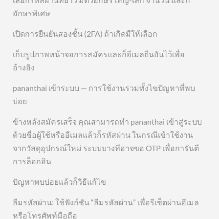
อักษรพิเศษ
เปิดการยืนยันสองชั้น (2FA) ถ้าเกิดมีให้เลือก
เก็บรูปภาพหน้าจอการสมัครและก็อีเมลยืนยันไว้เพื่อ
อ้างอิง
pananthai เข้าระบบ — การใช้งานรวมทั้งไขปัญหาที่พบ
บ่อย
ข้างหลังสมัครเสร็จ คุณสามารถทำ pananthai เข้าสู่ระบบ
ด้วยชื่อผู้ใช้หรืออีเมลแล้วก็รหัสผ่าน ในกรณีเข้าใช้งาน
จากวัสดุอุปกรณ์ใหม่ ระบบบางทีอาจขอ OTP เพื่อการันตี
การล็อกอิน
ปัญหาพบบ่อยแล้วก็วิธีแก้ไข
ลืมรหัสผ่าน: ใช้ฟังก์ชัน “ลืมรหัสผ่าน” เพื่อรีเซ็ตผ่านอีเมล
หรือโทรศัพท์มือถือ