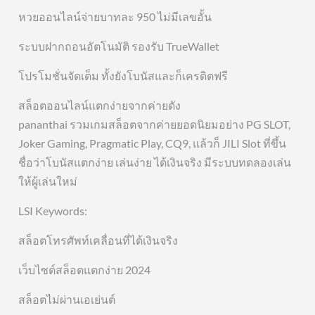
หวยออนไลน์จ่ายบาทละ 950 ไม่มีเลขอั้น
ระบบฝากถอนอัตโนมัติ รองรับ TrueWallet
โปรโมชั่นจัดเต็ม ทั้งยังโบนัสและก็เครดิตฟรี
สล็อตออนไลน์แตกง่ายจากค่ายดัง
pananthai รวมเกมสล็อตจากค่ายยอดนิยมอย่าง PG SLOT,
Joker Gaming, Pragmatic Play, CQ9, แล้วก็ JILI Slot ที่ขึ้น
ชื่อว่าโบนัสแตกง่าย เล่นง่าย ได้เงินจริง มีระบบทดลองเล่น
ให้ผู้เล่นใหม่
LSI Keywords:
สล็อตโทรศัพท์เคลื่อนที่ได้เงินจริง
เว็บไซต์สล็อตแตกง่าย 2024
สล็อตไม่ผ่านเอเย่นต์