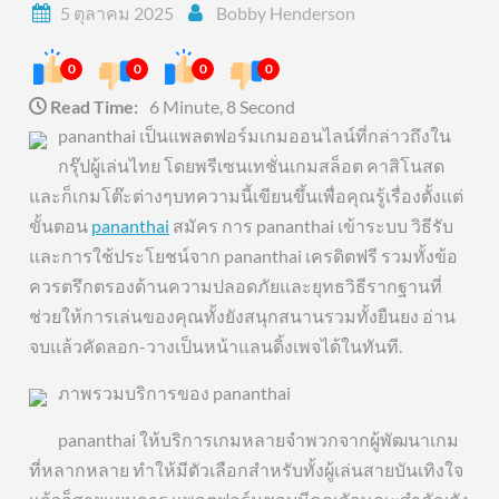
5 ตุลาคม 2025
Bobby Henderson
0
0
0
0
Read Time:
6 Minute, 8 Second
pananthai เป็นแพลตฟอร์มเกมออนไลน์ที่กล่าวถึงใน
กรุ๊ปผู้เล่นไทย โดยพรีเซนเทชั่นเกมสล็อต คาสิโนสด
และก็เกมโต๊ะต่างๆบทความนี้เขียนขึ้นเพื่อคุณรู้เรื่องตั้งแต่
ขั้นตอน
pananthai
สมัคร การ pananthai เข้าระบบ วิธีรับ
และการใช้ประโยชน์จาก pananthai เครดิตฟรี รวมทั้งข้อ
ควรตรึกตรองด้านความปลอดภัยและยุทธวิธีรากฐานที่
ช่วยให้การเล่นของคุณทั้งยังสนุกสนานรวมทั้งยืนยง อ่าน
จบแล้วคัดลอก-วางเป็นหน้าแลนดิ้งเพจได้ในทันที.
ภาพรวมบริการของ pananthai
pananthai ให้บริการเกมหลายจำพวกจากผู้พัฒนาเกม
ที่หลากหลาย ทำให้มีตัวเลือกสำหรับทั้งผู้เล่นสายบันเทิงใจ