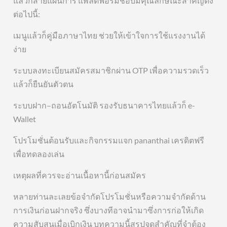
แล้วก็สายแผนการ แพลตฟอร์มชอบมีคุณลักษณะสำคัญดัง
ต่อไปนี้:
เมนูแล้วก็คู่มือภาษาไทย ช่วยให้เข้าใจการใช้แรงงานได้
ง่าย
ระบบลงทะเบียนสมัครสมาชิกผ่าน OTP เพื่อความรวดเร็ว
แล้วก็ยืนยันตัวตน
ระบบฝาก–ถอนอัตโนมัติ รองรับธนาคารไทยแล้วก็ e-
Wallet
โปรโมชั่นต้อนรับและกิจกรรมแจก pananthai เครดิตฟรี
เพื่อทดลองเล่น
เหตุผลที่ควรจะอ่านเนื้อหานี้ก่อนสมัคร
หลายท่านละเลยข้อจำกัดโปรโมชั่นหรือความจำกัดด้าน
การเงินก่อนฝากจริง ซึ่งบางทีอาจนำมาซึ่งการก่อให้เกิด
ความสับสนเมื่อเบิกเงิน บทความนี้สรุปจุดสำคัญที่จำต้อง