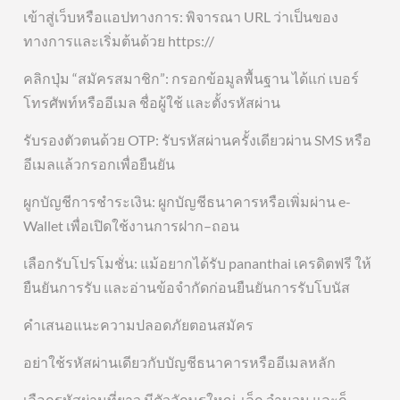
เข้าสู่เว็บหรือแอปทางการ: พิจารณา URL ว่าเป็นของ
ทางการและเริ่มต้นด้วย https://
คลิกปุ่ม “สมัครสมาชิก”: กรอกข้อมูลพื้นฐาน ได้แก่ เบอร์
โทรศัพท์หรืออีเมล ชื่อผู้ใช้ และตั้งรหัสผ่าน
รับรองตัวตนด้วย OTP: รับรหัสผ่านครั้งเดียวผ่าน SMS หรือ
อีเมลแล้วกรอกเพื่อยืนยัน
ผูกบัญชีการชำระเงิน: ผูกบัญชีธนาคารหรือเพิ่มผ่าน e-
Wallet เพื่อเปิดใช้งานการฝาก–ถอน
เลือกรับโปรโมชั่น: แม้อยากได้รับ pananthai เครดิตฟรี ให้
ยืนยันการรับ และอ่านข้อจำกัดก่อนยืนยันการรับโบนัส
คำเสนอแนะความปลอดภัยตอนสมัคร
อย่าใช้รหัสผ่านเดียวกับบัญชีธนาคารหรืออีเมลหลัก
เลือกรหัสผ่านที่ยาว มีตัวอักษรใหญ่-เล็ก จำนวน และก็