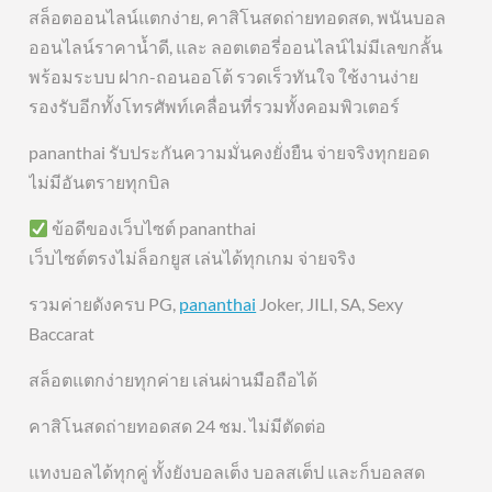
สล็อตออนไลน์แตกง่าย, คาสิโนสดถ่ายทอดสด, พนันบอล
ออนไลน์ราคาน้ำดี, และ ลอตเตอรี่ออนไลน์ไม่มีเลขกลั้น
พร้อมระบบ ฝาก-ถอนออโต้ รวดเร็วทันใจ ใช้งานง่าย
รองรับอีกทั้งโทรศัพท์เคลื่อนที่รวมทั้งคอมพิวเตอร์
pananthai รับประกันความมั่นคงยั่งยืน จ่ายจริงทุกยอด
ไม่มีอันตรายทุกบิล
ข้อดีของเว็บไซต์ pananthai
เว็บไซต์ตรงไม่ล็อกยูส เล่นได้ทุกเกม จ่ายจริง
รวมค่ายดังครบ PG,
pananthai
Joker, JILI, SA, Sexy
Baccarat
สล็อตแตกง่ายทุกค่าย เล่นผ่านมือถือได้
คาสิโนสดถ่ายทอดสด 24 ชม. ไม่มีตัดต่อ
แทงบอลได้ทุกคู่ ทั้งยังบอลเต็ง บอลสเต็ป และก็บอลสด