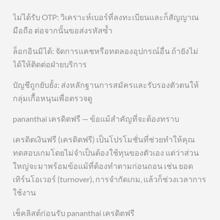
ไม่ได้รับ OTP: วิเคราะห์เบอร์ที่ลงทะเบียนและก็สัญญาณ
มือถือ ต่อจากนั้นขอส่งรหัสซ้ำ
ล็อกอินมิได้: จัดการแคชหรือทดลองอุปกรณ์อื่น ถ้ายังไม่
ได้ให้ติดต่อฝ่ายบริการ
บัญชีถูกยับยั้ง: ส่งหลักฐานการสมัครและรับรองตัวตนให้
กลุ่มเกื้อหนุนเพื่อตรวจดู
pananthai เครดิตฟรี — ข้อแม้สำคัญที่จะต้องทราบ
เครดิตเงินฟรี (เครดิตฟรี) เป็นโปรโมชั่นที่ช่วยทำให้คุณ
ทดสอบเกมโดยไม่จำเป็นต้องใช้ทุนของตัวเอง แต่ว่าส่วน
ใหญ่จะมาพร้อมข้อแม้ที่ต้องทำตามก่อนถอน เช่น ยอด
เทิร์นโอเวอร์ (turnover), การจำกัดเกม, แล้วก็ช่วงเวลาการ
ใช้งาน
เช็คลิสต์ก่อนรับ pananthai เครดิตฟรี