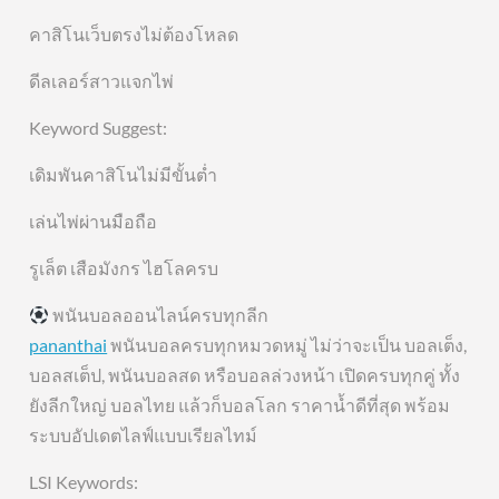
คาสิโนเว็บตรงไม่ต้องโหลด
ดีลเลอร์สาวแจกไพ่
Keyword Suggest:
เดิมพันคาสิโนไม่มีขั้นต่ำ
เล่นไพ่ผ่านมือถือ
รูเล็ต เสือมังกร ไฮโลครบ
พนันบอลออนไลน์ครบทุกลีก
pananthai
พนันบอลครบทุกหมวดหมู่ ไม่ว่าจะเป็น บอลเต็ง,
บอลสเต็ป, พนันบอลสด หรือบอลล่วงหน้า เปิดครบทุกคู่ ทั้ง
ยังลีกใหญ่ บอลไทย แล้วก็บอลโลก ราคาน้ำดีที่สุด พร้อม
ระบบอัปเดตไลฟ์แบบเรียลไทม์
LSI Keywords: