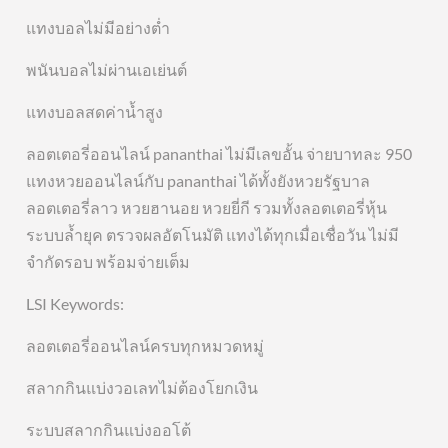
แทงบอลไม่มีอย่างต่ำ
พนันบอลไม่ผ่านเอเย่นต์
แทงบอลสดค่าน้ำสูง
ลอตเตอรี่ออนไลน์ pananthai ไม่มีเลขอั้น จ่ายบาทละ 950
แทงหวยออนไลน์กับ pananthai ได้ทั้งยังหวยรัฐบาล
ลอตเตอรี่ลาว หวยฮานอย หวยยี่กี รวมทั้งลอตเตอรี่หุ้น
ระบบล้ำยุค ตรวจผลอัตโนมัติ แทงได้ทุกเมื่อเชื่อวัน ไม่มี
จำกัดรอบ พร้อมจ่ายเต็ม
LSI Keywords:
ลอตเตอรี่ออนไลน์ครบทุกหมวดหมู่
สลากกินแบ่งวอเลทไม่ต้องโยกเงิน
ระบบสลากกินแบ่งออโต้