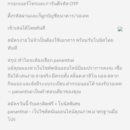
กรอกเบอร์โทรและการันตีรหัส OTP
ตั้งรหัสผ่านและก็ผูกบัญชีธนาคาร/วอเลท
เข้าเล่นได้โดยทันที
สมัครง่าย ไม่จำเป็นต้องใช้เอกสาร พร้อมรับโบนัสโดย
ทันที
สรุป: ทำไมจะต้องเลือก pananthai
แม้คุณมองหาเว็บไซต์พนันออนไลน์ป้อมปราการคงจะ เชื่อ
ถือได้ เล่นง่าย จ่ายจริง มีครบทั้ง สล็อต คาสิโน บอล สลาก
กินแบ่ง และยังมีระบบระเบียบ ฝากถอนออโต้ รองรับวอเลท
— pananthai เป็นคำตอบเดียวของคุณ
สมัครวันนี้ รับเครดิตฟรี + โบนัสพิเศษ
pananthai – เว็บไซต์พนันออนไลน์คุณภาพ มาตรฐานมือ
โปร