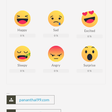
Happy
Sad
Excited
0
%
0
%
0
%
Sleepy
Angry
Surprise
0
%
0
%
0
%
…
pananthai99.com