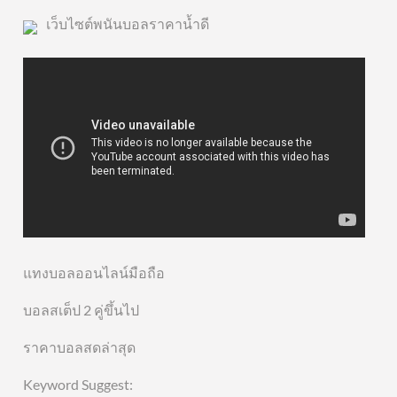
เว็บไซต์พนันบอลราคาน้ำดี
แทงบอลออนไลน์มือถือ
บอลสเต็ป 2 คู่ขึ้นไป
ราคาบอลสดล่าสุด
Keyword Suggest: