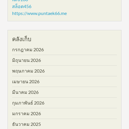
สล็อต456
https://www.puntaek66.me
คลังเก็บ
กรกฎาคม 2026
มิถุนายน 2026
พฤษภาคม 2026
เมษายน 2026
มีนาคม 2026
กุมภาพันธ์ 2026
มกราคม 2026
ธันวาคม 2025