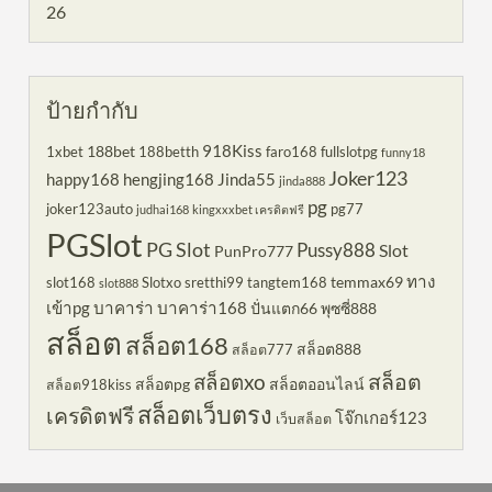
26
ป้ายกำกับ
918Kiss
188bet
1xbet
188betth
faro168
fullslotpg
funny18
Joker123
happy168
hengjing168
Jinda55
jinda888
pg
joker123auto
pg77
judhai168
kingxxxbet เครดิตฟรี
PGSlot
PG Slot
Pussy888
Slot
PunPro777
ทาง
temmax69
slot168
Slotxo
sretthi99
tangtem168
slot888
เข้าpg
บาคาร่า
บาคาร่า168
ปั่นแตก66
พุซซี่888
สล็อต
สล็อต168
สล็อต888
สล็อต777
สล็อตxo
สล็อต
สล็อตpg
สล็อตออนไลน์
สล็อต918kiss
สล็อตเว็บตรง
เครดิตฟรี
โจ๊กเกอร์123
เว็บสล็อต