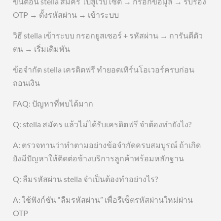
ขั้นตอน stella สมัคร ไปสู่เว็บไซต์ → กรอกข้อมูล → รับรอง
OTP → ตั้งรหัสผ่าน → เข้าระบบ
วิธี stella เข้าระบบ กรอกยูสเซอร์ + รหัสผ่าน → การันตีตัว
ตน → เริ่มเดิมพัน
ข้อจำกัด stella เครดิตฟรี ทำยอดเทิร์นโอเวอร์ครบก่อน
ถอนเงิน
FAQ: ปัญหาที่พบได้มาก
Q: stella สมัคร แล้วไม่ได้รับเครดิตฟรี จำต้องทำยังไง?
A: ตรวจทานว่าทำตามอย่างข้อจำกัดครบสมบูรณ์ ถ้าเกิด
ยังมีปัญหาให้ติดต่อข้างบริการลูกค้าพร้อมหลักฐาน
Q: ลืมรหัสผ่าน stella จำเป็นต้องทำอย่างไร?
A: ใช้ฟังก์ชัน “ลืมรหัสผ่าน” เพื่อรีเซ็ตรหัสผ่านใหม่ผ่าน
OTP