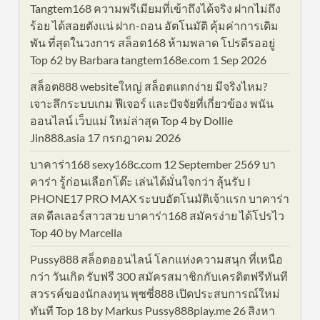
Tangtem168 ความพรีเมียมที่เข้าถึงได้จริง ฝากไม่ถึง
ร้อย ได้สอยตังแน่ ฝาก-ถอน อัตโนมัติ คุ้มค่าการเดิม
พัน ที่สุดในวงการ สล็อต168 ห้ามพลาด โปรดีรออยู่
Top 62 by Barbara tangtem168e.com 1 Sep 2026
สล็อต888 websiteใหญ่ สล็อตแตกง่าย มีจริงไหม?
เจาะลึกระบบเกม ฟีเจอร์ และปัจจัยที่เกี่ยวข้อง พนัน
ออนไลน์ เว็บแม่ ใหม่ล่าสุด Top 4 by Dollie
Jin888.asia 17 กรกฎาคม 2026
บาคาร่า168 sexy168c.com 12 September 2569 บา
คาร่า รู้ก่อนเลือกโต๊ะ เล่นได้มั่นใจกว่า ลุ้นรับ I
PHONE17 PRO MAX ระบบอัตโนมัติเจ้าแรก บาคาร่า
สด ดีลเลอร์สาวสวย บาคาร่า168 สมัครง่าย ได้โปรไว
Top 40 by Marcella
Pussy888 สล็อตออนไลน์ โลกแห่งความสนุก ที่เหนือ
กว่า วันเกิด รับฟรี 300 สมัครสมาชิกกับเครดิตฟรีทันที
สวรรค์ของนักลงทุน พุซซี่888 เปิดประสบการณ์ใหม่
ทันที Top 18 by Markus Pussy888play.me 26 สิงหา