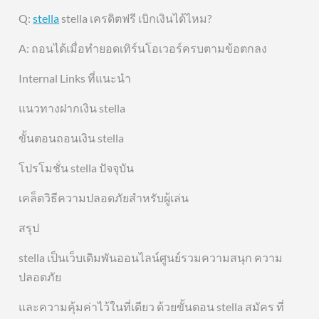
Q:
stella
stella เครดิตฟรี เบิกเงินได้ไหม?
A: ถอนได้เมื่อทำยอดเทิร์นโอเวอร์ครบตามข้อตกลง
Internal Links ที่แนะนำ
แนวทางฝากเงิน stella
ขั้นตอนถอนเงิน stella
โปรโมชั่น stella ปัจจุบัน
เคล็ดวิธีความปลอดภัยสำหรับผู้เล่น
สรุป
stella เป็นเว็บเดิมพันออนไลน์ศูนย์รวมความสนุก ความ
ปลอดภัย
และความคุ้มค่าไว้ในที่เดียว ด้วยขั้นตอน stella สมัคร ที่