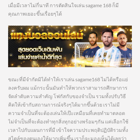
เมื่อมีเวลาไม่กี่นาที การตัดสินใจเล่น sagame 168 ก็มี
คุณภาพเยอะขึ้นเรื่อยๆได้
ขณะที่มีจำกัดมิได้ทำให้เราเล่น sagame168 ไม่ได้หรือแย่
ลงครับผม แม้กระนั้นมันทำให้พวกเราสามารถศึกษาการ
จัดลำดับความสำคัญ โฟกัสกับของจำเป็น รวมทั้งปรับวิธี
คิดให้เข้ากับสถานการณ์จริงๆได้มากขึ้นด้วย เราไม่มี
ความจำเป็นที่จะต้องเล่นให้เป๊ะเหมือนที่เคยทำมาตลอด
ไม่จำเป็นที่จะต้องทำทุกสิ่งทุกอย่างพร้อมๆกัน แค่เลือกใช้
เวลาไปกับแผนการที่มี เข้าใจความประพฤติปฏิบัติรวมทั้ง
สไตล์ของตนเองให้มากเพิ่มขึ้น เราก็จะมองเห็นได้เลยว่า