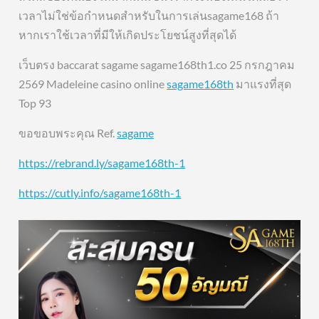
เวลาไม่ใช่ข้อกำหนดสำหรับในการเล่นsagame168 ถ้า
หากเราใช้เวลาที่มีให้เกิดประโยชน์สูงที่สุดได้
เว็บตรง baccarat sagame sagame168th1.co 25 กรกฎาคม
2569 Madeleine casino online
sagame168th
มาแรงที่สุด
Top 93
ขอขอบพระคุณ Ref.
sagame
https://rebrand.ly/sagame168th-1
https://cutly.info/sagame168th-1