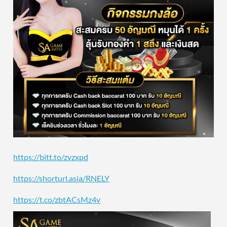
https://bitt.to/zvzxpd
https://shorturl.asia/RNELY
https://t.co/zbtACsMz4v