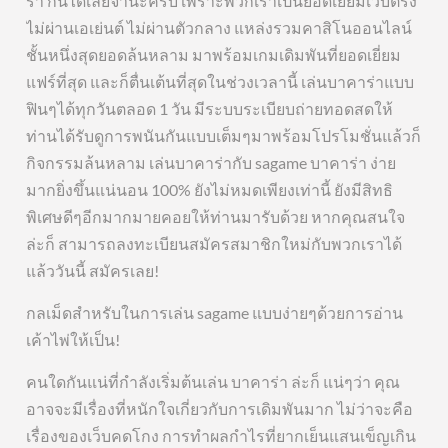
ร่า กันได้เลยจ้านะครับ เพราะพวกเราเป็นยอดเยี่ยมเว็บตรง
ไม่ผ่านเอเย่นต์ ไม่ผ่านตัวกลาง แหล่งรวมคาสิโนออนไลน์
ชั้นหนึ่งสุดยอดล้นหลาม มาพร้อมเกมเดิมพันที่ยอดเยี่ยม
แฟร์ที่สุด และก็ตื่นเต้นที่สุดในช่วงเวลานี้ เล่นบาคาร่าแบบ
ฟินๆได้ทุกวันตลอด 1 วัน มีระบบระเบียบถ่ายทอดสดให้
ท่านได้รับดูการพนันกันแบบเต็มๆมาพร้อมโปรโมชั่นแล้วก็
กิจกรรมล้นหลาม เล่นบาคาร่ากับ sagame บาคาร่า ง่าย
มากยิ่งขึ้นแน่นอน 100% ยังไม่หมดเพียงเท่านี้ ยังมีสิทธิ
พิเศษดีๆอีกมากมายคอยให้ท่านมารับด้วย หากคุณสนใจ
ล่ะก็ สามารถลงทะเบียนสมัครสมาชิกใหม่กับพวกเราได้
แล้ววันนี้ สมัครเลย!
กลเม็ดสำหรับในการเล่น sagame แบบง่ายๆด้วยการอ่าน
เค้าไพ่ให้เป็น!
คนใดกันแน่ที่กำลังเริ่มต้นเล่น บาคาร่า ล่ะก็ แน่ๆว่า คุณ
อาจจะมีเรื่องที่หนักใจเกี่ยวกับการเดิมพันมาก ไม่ว่าจะคือ
เรื่องของเว็บคดโกง การทำผลกำไรที่ยากเย็นแสนเข็ญเกิน