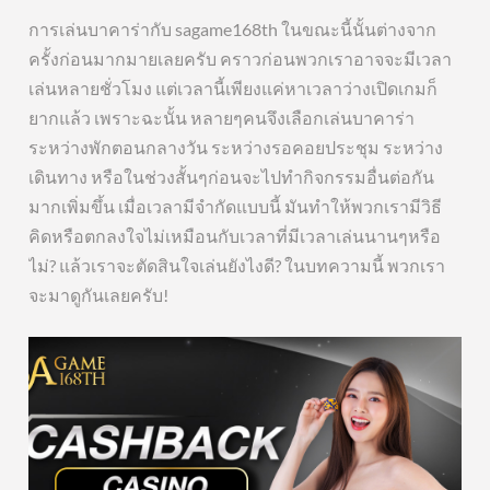
การเล่นบาคาร่ากับ sagame168th ในขณะนี้นั้นต่างจาก
ครั้งก่อนมากมายเลยครับ คราวก่อนพวกเราอาจจะมีเวลา
เล่นหลายชั่วโมง แต่เวลานี้เพียงแค่หาเวลาว่างเปิดเกมก็
ยากแล้ว เพราะฉะนั้น หลายๆคนจึงเลือกเล่นบาคาร่า
ระหว่างพักตอนกลางวัน ระหว่างรอคอยประชุม ระหว่าง
เดินทาง หรือในช่วงสั้นๆก่อนจะไปทำกิจกรรมอื่นต่อกัน
มากเพิ่มขึ้น เมื่อเวลามีจำกัดแบบนี้ มันทำให้พวกเรามีวิธี
คิดหรือตกลงใจไม่เหมือนกับเวลาที่มีเวลาเล่นนานๆหรือ
ไม่? แล้วเราจะตัดสินใจเล่นยังไงดี? ในบทความนี้ พวกเรา
จะมาดูกันเลยครับ!