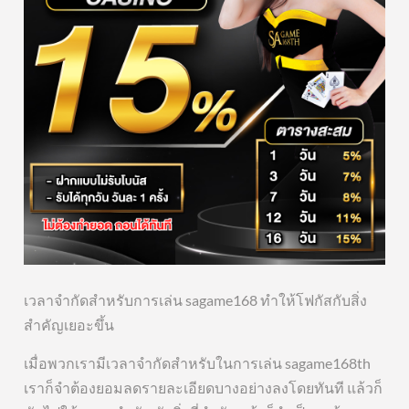
เวลาจำกัดสำหรับการเล่น sagame168 ทำให้โฟกัสกับสิ่ง
สำคัญเยอะขึ้น
เมื่อพวกเรามีเวลาจำกัดสำหรับในการเล่น sagame168th
เราก็จำต้องยอมลดรายละเอียดบางอย่างลงโดยทันที แล้วก็