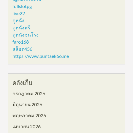
fullslotpg
live22
ดูหนัง
ดูหนังฟรี
ดูหนังชนโรง
faro168
สล็อต456
https://www.puntaek66.me
คลังเก็บ
กรกฎาคม 2026
มิถุนายน 2026
พฤษภาคม 2026
เมษายน 2026