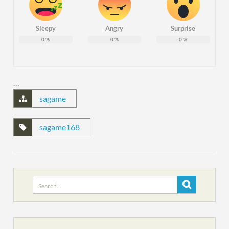
Sleepy
Angry
Surprise
0
%
0
%
0
%
…
sagame
sagame168
Search
for: