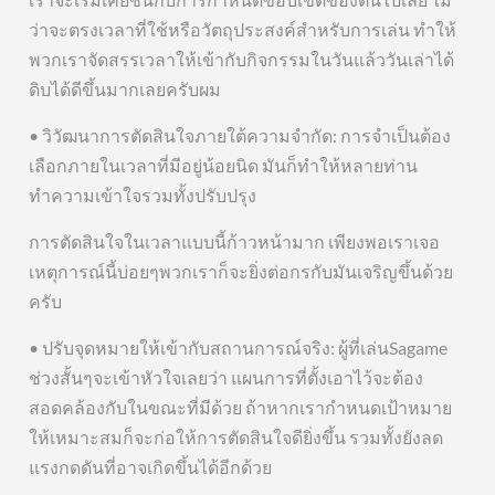
ว่าจะตรงเวลาที่ใช้หรือวัตถุประสงค์สำหรับการเล่น ทำให้
พวกเราจัดสรรเวลาให้เข้ากับกิจกรรมในวันแล้ววันเล่าได้
ดิบได้ดีขึ้นมากเลยครับผม
• วิวัฒนาการตัดสินใจภายใต้ความจำกัด: การจำเป็นต้อง
เลือกภายในเวลาที่มีอยู่น้อยนิด มันก็ทำให้หลายท่าน
ทำความเข้าใจรวมทั้งปรับปรุง
การตัดสินใจในเวลาแบบนี้ก้าวหน้ามาก เพียงพอเราเจอ
เหตุการณ์นี้บ่อยๆพวกเราก็จะยิ่งต่อกรกับมันเจริญขึ้นด้วย
ครับ
• ปรับจุดหมายให้เข้ากับสถานการณ์จริง: ผู้ที่เล่นSagame
ช่วงสั้นๆจะเข้าหัวใจเลยว่า แผนการที่ตั้งเอาไว้จะต้อง
สอดคล้องกับในขณะที่มีด้วย ถ้าหากเรากำหนดเป้าหมาย
ให้เหมาะสมก็จะก่อให้การตัดสินใจดียิ่งขึ้น รวมทั้งยังลด
แรงกดดันที่อาจเกิดขึ้นได้อีกด้วย