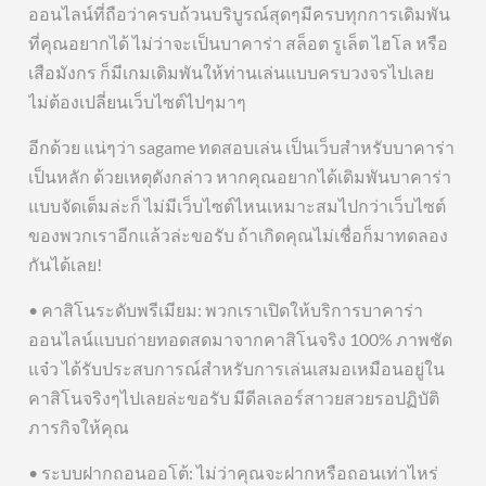
ออนไลน์ที่ถือว่าครบถ้วนบริบูรณ์สุดๆมีครบทุกการเดิมพัน
ที่คุณอยากได้ ไม่ว่าจะเป็นบาคาร่า สล็อต รูเล็ต ไฮโล หรือ
เสือมังกร ก็มีเกมเดิมพันให้ท่านเล่นแบบครบวงจรไปเลย
ไม่ต้องเปลี่ยนเว็บไซต์ไปๆมาๆ
อีกด้วย แน่ๆว่า sagame ทดสอบเล่น เป็นเว็บสำหรับบาคาร่า
เป็นหลัก ด้วยเหตุดังกล่าว หากคุณอยากได้เดิมพันบาคาร่า
แบบจัดเต็มล่ะก็ ไม่มีเว็บไซต์ไหนเหมาะสมไปกว่าเว็บไซต์
ของพวกเราอีกแล้วล่ะขอรับ ถ้าเกิดคุณไม่เชื่อก็มาทดลอง
กันได้เลย!
• คาสิโนระดับพรีเมียม: พวกเราเปิดให้บริการบาคาร่า
ออนไลน์แบบถ่ายทอดสดมาจากคาสิโนจริง 100% ภาพชัด
แจ๋ว ได้รับประสบการณ์สำหรับการเล่นเสมอเหมือนอยู่ใน
คาสิโนจริงๆไปเลยล่ะขอรับ มีดีลเลอร์สาวยสวยรอปฏิบัติ
ภารกิจให้คุณ
• ระบบฝากถอนออโต้: ไม่ว่าคุณจะฝากหรือถอนเท่าไหร่