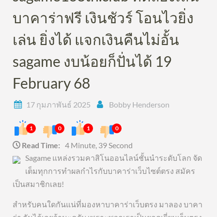
บาคาร่าฟรี เงินชัวร์ โอนไวยิ่ง
เล่น ยิ่งได้ แจกเงินคืนไม่อั้น
sagame งบน้อยก็ปั่นได้ 19
February 68
17 กุมภาพันธ์ 2025
Bobby Henderson
1
0
1
0
Read Time:
4 Minute, 39 Second
Sagame แหล่งรวมคาสิโนออนไลน์ชั้นนำระดับโลก จัด
เต็มทุกการทำผลกำไรกับบาคาร่าเว็บไซต์ตรง สมัคร
เป็นสมาชิกเลย!
สำหรับคนใดกันแน่ที่มองหาบาคาร่าเว็บตรง มาลอง บาคา