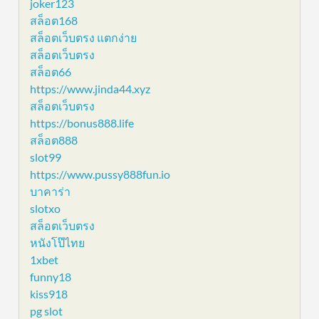
joker123
สล็อต168
สล็อตเว็บตรง แตกง่าย
สล็อตเว็บตรง
สล็อต66
https://www.jinda44.xyz
สล็อตเว็บตรง
https://bonus888.life
สล็อต888
slot99
https://www.pussy888fun.io
บาคาร่า
slotxo
สล็อตเว็บตรง
หนังโป๊ไทย
1xbet
funny18
kiss918
pg slot