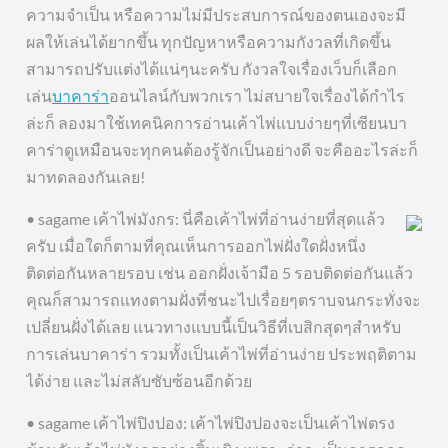
ความจำเป็น หรือความไม่มีประสบการณ์ของตนเองจะมี
ผลให้เล่นได้ยากขึ้น ทุกปัญหาหรือความกังวลที่เกิดขึ้น
สามารถปรับแต่งได้แน่ๆนะครับ กังวลใจเรื่องเว็บก็เลือก
เล่น
บาคาร่า
ออนไลน์กับพวกเรา ไม่สบายใจเรื่องได้กำไร
ล่ะก็ ลองมาใช้เทคนิคการอ่านเค้าไพ่แบบง่ายๆที่เซียนบา
คาร่าดูเหมือนจะทุกคนต้องรู้จักเป็นอย่างดี จะคืออะไรล่ะก็
มาทดลองกันเลย!
• sagame เค้าไพ่มังกร: นี่คือเค้าไพ่ที่อ่านง่ายที่สุดแล้ว
ครับ เมื่อใดก็ตามที่คุณเห็นการออกไพ่ฝั่งใดฝั่งหนึ่ง
ติดต่อกันหลายรอบ เช่น ออกฝั่งเจ้ามือ 5 รอบติดต่อกันแล้ว
คุณก็สามารถแทงตามฝั่งที่ชนะไปเรื่อยๆตราบจนกระทั่งจะ
เปลี่ยนฝั่งได้เลย แนวทางแบบนี้เป็นวิธีที่เบสิกสุดๆสำหรับ
การเล่นบาคาร่า รวมทั้งเป็นเค้าไพ่ที่อ่านง่าย ประพฤติตาม
ได้ง่าย และไม่สลับซับซ้อนอีกด้วย
• sagame เค้าไพ่ปิงปอง: เค้าไพ่ปิงปองจะเป็นเค้าไพ่ตรง