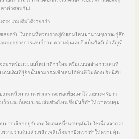
 มาหาคำตอบกัน!
รง เกมเดิมได้ง่ายกว่า
ยเลยครับ ในตอนที่พวกเราอยู่กับเกมไหนมานานๆเราจะรู้สึก
รือแบบอย่างการเล่นก็ตาม ความคุ้นเคยจึงเป็นปัจจัยสำคัญที่
จะมาพร้อมระบบใหม่ กติกาใหม่ หรือแบบอย่างการเล่นที่
เดิมที่รู้จักนั้นสามารถเข้าเล่นได้ทันที ไม่ต้องปรับนิสัย
ากับเกมหนึ่งมานาน พวกเราจะพอเพียงเดาได้เลยนะครับว่า
เร็ว และก็เหมาะจะเล่นช่วงไหน ซึ่งมันก็ทำให้เราควบคุม
ากเลือกอยู่กับเกมใดเกมหนึ่งนานๆมันไม่ใช่เนื่องจากว่า
พราะว่าเล่นแล้วเพลิดเพลินใจมากยิ่งกว่า ทำให้ความคุ้น