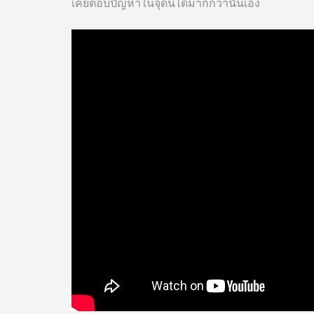
เคยตอบปัญหาในจุดนี้ได้มากกว่านั่นเอง