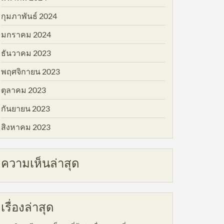
กุมภาพันธ์ 2024
มกราคม 2024
ธันวาคม 2023
พฤศจิกายน 2023
ตุลาคม 2023
กันยายน 2023
สิงหาคม 2023
ความเห็นล่าสุด
เรื่องล่าสุด