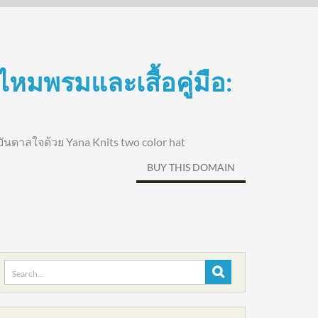
ไหมพรมและเสื้อคู่มือ:
ันดาลใจด้วย Yana Knits two color hat
BUY THIS DOMAIN
Search
for: