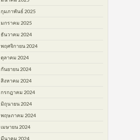
กุมภาพันธ์ 2025
มกราคม 2025
ธันวาคม 2024
พฤศจิกายน 2024
ตุลาคม 2024
กันยายน 2024
สิงหาคม 2024
กรกฎาคม 2024
มิถุนายน 2024
พฤษภาคม 2024
เมษายน 2024
มีนาคม 2024