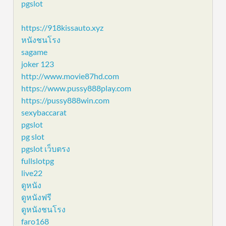
pgslot
https://918kissauto.xyz
หนังชนโรง
sagame
joker 123
http://www.movie87hd.com
https://www.pussy888play.com
https://pussy888win.com
sexybaccarat
pgslot
pg slot
pgslot เว็บตรง
fullslotpg
live22
ดูหนัง
ดูหนังฟรี
ดูหนังชนโรง
faro168