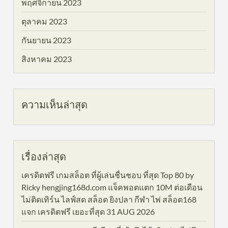
พฤศจิกายน 2023
ตุลาคม 2023
กันยายน 2023
สิงหาคม 2023
ความเห็นล่าสุด
เรื่องล่าสุด
เครดิตฟรี เกมสล็อต ที่ผู้เล่นชื่นชอบ ที่สุด Top 80 by
Ricky hengjing168d.com แจ็คพอตแตก 10M ต่อเดือน
ไม่ติดเทิร์น ไลฟ์สด สล็อต ยิงปลา กีฬา ไพ่ สล็อต168
แจก เครดิตฟรี เยอะที่สุด 31 AUG 2026