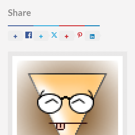
Share