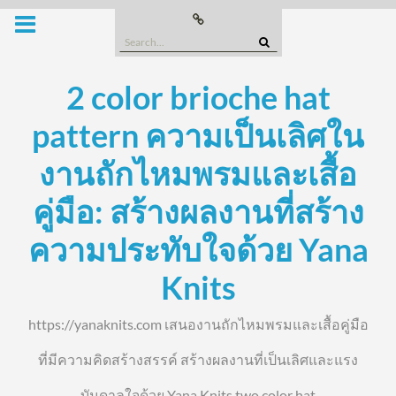
Skip
Buy
this
to
Domain
Search
content
for:
2 color brioche hat
pattern ความเป็นเลิศใน
งานถักไหมพรมและเสื้อ
คู่มือ: สร้างผลงานที่สร้าง
ความประทับใจด้วย Yana
Knits
https://yanaknits.com เสนองานถักไหมพรมและเสื้อคู่มือ
ที่มีความคิดสร้างสรรค์ สร้างผลงานที่เป็นเลิศและแรง
บันดาลใจด้วย Yana Knits two color hat