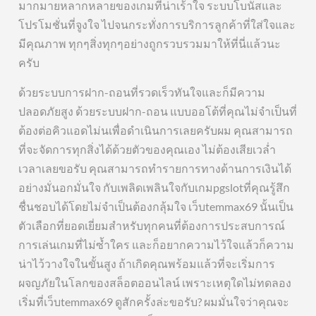
มากมายหลากหลายของเกมที่น่าเร้าใจ ระบบโบนัสและ
โปรโมชั่นที่จูงใจ ไปจนกระทั่งการบริการลูกค้าที่ใส่ใจและ
มีคุณภาพ ทุกๆสิ่งทุกๆอย่างถูกรวบรวมมาให้ที่นี่แล้วนะ
ครับ
ด้วยระบบการฝาก-ถอนที่รวดเร็วทันใจและก็มีความ
ปลอดภัยสูง ด้วยระบบฝาก-ถอน แบบออโต้ที่คุณไม่จำเป็นที่
ต้องต่อคิวแอดไม่นเพื่อดำเนินการเลยครับผม คุณสามารถ
ที่จะจัดการทุกสิ่งได้ด้วยตัวของคุณเอง ไม่ต้องเสียเวล่ำ
เวลาเลยขอรับ คุณสามารถทำรายการทางด้านการเงินได้
อย่างมั่นอกมั่นใจ กับเพลิดเพลินใจกับเกมpgslotที่คุณรู้สึก
ชื่นชอบได้โดยไม่จำเป็นต้องกลุ้มใจ เว็บtemmax69 นั้นเป็น
ตัวเลือกที่ยอดเยี่ยมสำหรับทุกคนที่ต้องการประสบการณ์
การเล่นเกมที่ไม่ซ้ำใคร และก็อยากความไว้ใจแล้วก็ความ
น่าไว้วางใจในขั้นสูง ถ้าเกิดคุณพร้อมแล้วที่จะเริ่มการ
ผจญภัยในโลกของสล็อตออนไลน์ เพราะเหตุใดไม่ทดลอง
เริ่มที่เว็บtemmax69 ดูสักครั้งล่ะขอรับ? ผมมั่นใจว่าคุณจะ