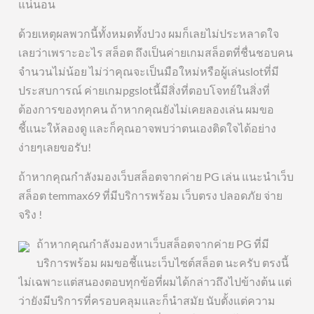
แน่นอน
ด้วยเหตุผลพวกนี้ทั้งหมดทั้งปวง ผมก็เลยไม่ประหลาดใจ
เลยว่าเพราะอะไร สล็อต ถึงเป็นค่ายเกมสล็อตที่ชื่นชอบคน
จำนวนไม่น้อย ไม่ว่าคุณจะเป็นมือใหม่หรือผู้เล่นslotที่มี
ประสบการณ์ ค่ายเกมpgslotนี้มีสิ่งที่ตอบโจทย์ในสิ่งที่
ต้องการของทุกคน ถ้าหากคุณยังไม่เคยลองเล่น ผมขอ
ชี้แนะให้ลองดู และก็คุณอาจพบว่าตนเองติดใจได้อย่าง
ง่ายๆเลยขอรับ!
ถ้าหากคุณกำลังมองเว็บสล็อตจากค่าย PG เล่น แนะนำเว็บ
สล็อต temmax69 ที่มีบริการพร้อม เว็บตรง ปลอดภัย จ่าย
จริง !
ถ้าหากคุณกำลังมองหาเว็บสล็อตจากค่าย PG ที่มี
บริการพร้อม ผมขอชี้แนะเว็บไซต์สล็อต นะครับ ตรงนี้
ไม่เฉพาะแต่สนองตอบทุกข้อที่ผมได้กล่าวถึงไปข้างต้น แต่
ว่ายังมีบริการที่ครอบคลุมและก็นำสมัย นับตั้งแต่ความ