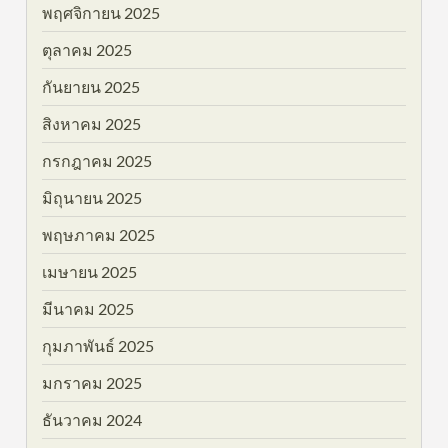
พฤศจิกายน 2025
ตุลาคม 2025
กันยายน 2025
สิงหาคม 2025
กรกฎาคม 2025
มิถุนายน 2025
พฤษภาคม 2025
เมษายน 2025
มีนาคม 2025
กุมภาพันธ์ 2025
มกราคม 2025
ธันวาคม 2024