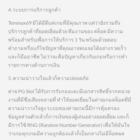
4. ระบบการบริการลูกค้า
Temmax69 มิได้มีดีแค่เกมที่มีคุณภาพ แต่ว่ายังรวมถึง
บริการลูกค้าที่ยอดเยี่ยมด้วย ทีมงานของ สล็อต มีความ
พร้อมสำหรับเพื่อการให้บริการ 1 วัน พร้อมด้วยตอบ
คำถามหรือแก้ไขปัญหาที่คุณอาจพบเจอได้อย่างรวดเร็ว
และก็มืออาชีพ ไม่ว่าจะคือปัญหาเกี่ยวกับเกมหรือการทำ
รายการทางด้านการเงิน
5. ความน่าวางใจแล้วก็ความปลอดภัย
ค่าย PG Slot ได้รับการรับรองและมีเอกสารสิทธิ์จากหน่วย
งานที่มีชื่อเสียงหลายที่ ทำให้ยอดเยี่ยมในค่ายเกมสล็อตที่มี
ความน่าวางใจสูง ระบบของค่ายเกมนี้มีการคุ้มครอง
ข้อมูลส่วนตัวแล้วก็การเงินของผู้เล่นอย่างยอดเยี่ยม และก็
มีการใช้ RNG (Random Number Generator) เพื่อให้มั่นใจ
ว่าเกมทุกเกมมีความถูกต้องแล้วก็เป็นกลางไม่มีล็อคผล