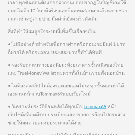
เวลา ทุกขั้นตอนตั้งแต่กดฝากจนยอดปรากฏในบัญชีเกมใช้
เวลาไม่ถึง 10 วินาทีจริงๆและก็ผมทดสอบมาแล้วหลายช่วง
เวลา เช้าตรู่ สาย บ่าย มืดค่ำก็ยังคงเร็วดังเดิม
สิ่งที่ทำให้ผมถูกใจระบบนี้เพิ่มขึ้นเรื่อยๆเป็น
• ไม่มีอย่างต่ำสำหรับเพื่อการฝากหรือถอน: จะมีแค่ 1 บาท
ก็ฝากได้ หรือจะถอน 100,000 บาทก็ทำได้ทันที
• รองรับทุกหนทางยอดนิยม: ทั้งธนาคารชั้นหนึ่งของไทย
และ TrueMoney Wallet สะดวกทั้งในบ้านรวมทั้งนอกบ้าน
• ไม่ต้องส่งสลิป ไม่ต้องรอคอยแอดไม่น: ทุกขั้นตอนทำได้
เองผ่านหน้าเว็บTemmax69แบบเรียลไทม์
• วิเคราะห์ประวัติย้อนหลังได้ทุกเมื่อ:
temmax69
หน้า
เว็บไซต์สล็อตมีระบบระเบียบแสดงรายการย้อนไปกระจ่าง
ช่วยให้ผมควบคุมงบประมาณได้ง่าย