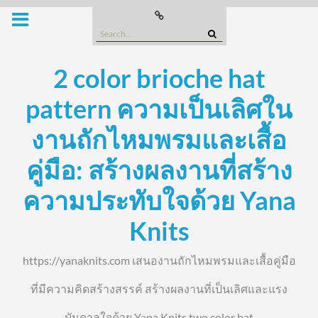
Skip
Buy
this
to
Domain
Search
content
for:
2 color brioche hat
pattern ความเป็นเลิศใน
งานถักไหมพรมและเสื้อ
คู่มือ: สร้างผลงานที่สร้าง
ความประทับใจด้วย Yana
Knits
https://yanaknits.com เสนองานถักไหมพรมและเสื้อคู่มือ
ที่มีความคิดสร้างสรรค์ สร้างผลงานที่เป็นเลิศและแรง
บันดาลใจด้วย Yana Knits two color hat