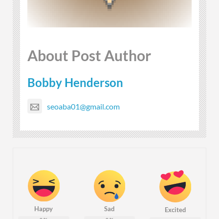
About Post Author
Bobby Henderson
seoaba01@gmail.com
Happy
Sad
Excited