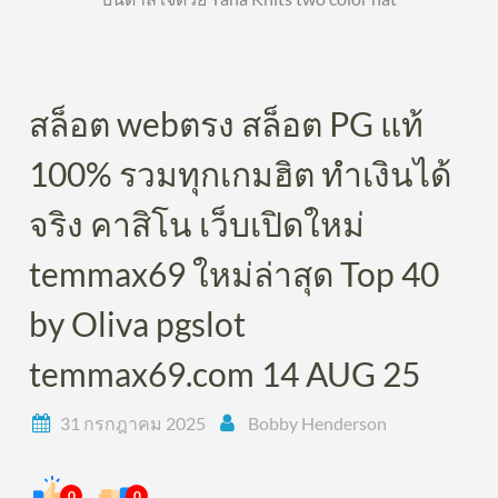
สล็อต webตรง สล็อต PG แท้
100% รวมทุกเกมฮิต ทำเงินได้
จริง คาสิโน เว็บเปิดใหม่
temmax69 ใหม่ล่าสุด Top 40
by Oliva pgslot
temmax69.com 14 AUG 25
31 กรกฎาคม 2025
Bobby Henderson
0
0