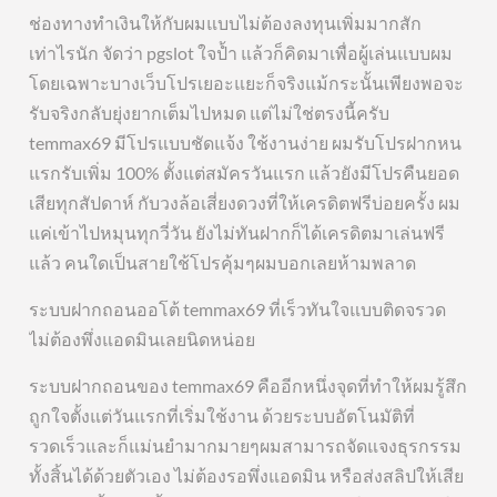
ช่องทางทำเงินให้กับผมแบบไม่ต้องลงทุนเพิ่มมากสัก
เท่าไรนัก จัดว่า pgslot ใจป้ำ แล้วก็คิดมาเพื่อผู้เล่นแบบผม
โดยเฉพาะบางเว็บโปรเยอะแยะก็จริงแม้กระนั้นเพียงพอจะ
รับจริงกลับยุ่งยากเต็มไปหมด แต่ไม่ใช่ตรงนี้ครับ
temmax69 มีโปรแบบชัดแจ้ง ใช้งานง่าย ผมรับโปรฝากหน
แรกรับเพิ่ม 100% ตั้งแต่สมัครวันแรก แล้วยังมีโปรคืนยอด
เสียทุกสัปดาห์ กับวงล้อเสี่ยงดวงที่ให้เครดิตฟรีบ่อยครั้ง ผม
แค่เข้าไปหมุนทุกวี่วัน ยังไม่ทันฝากก็ได้เครดิตมาเล่นฟรี
แล้ว คนใดเป็นสายใช้โปรคุ้มๆผมบอกเลยห้ามพลาด
ระบบฝากถอนออโต้ temmax69 ที่เร็วทันใจแบบติดจรวด
ไม่ต้องพึ่งแอดมินเลยนิดหน่อย
ระบบฝากถอนของ temmax69 คืออีกหนึ่งจุดที่ทำให้ผมรู้สึก
ถูกใจตั้งแต่วันแรกที่เริ่มใช้งาน ด้วยระบบอัตโนมัติที่
รวดเร็วและก็แม่นยำมากมายๆผมสามารถจัดแจงธุรกรรม
ทั้งสิ้นได้ด้วยตัวเอง ไม่ต้องรอพึ่งแอดมิน หรือส่งสลิปให้เสีย