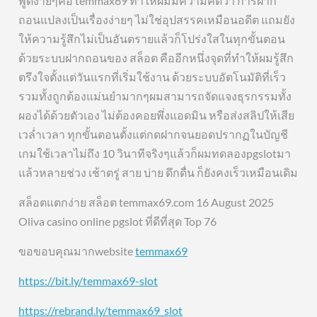
พูดง่ายๆคือ temmax69 ทำให้ผมมีความคิดว่า การฝาก
ถอนแปลงเป็นเรื่องง่ายๆ ไม่ใช่อุปสรรคเหมือนอดีต แถมยัง
ให้ความรู้สึกไม่เป็นอันตรายแล้วก็โปร่งใสในทุกขั้นตอน
ด้วยระบบฝากถอนของ สล็อต คืออีกหนึ่งจุดที่ทำให้ผมรู้สึก
ตรึงใจตั้งแต่วันแรกที่เริ่มใช้งาน ด้วยระบบอัตโนมัติที่เร็ว
รวมทั้งถูกต้องแม่นยำมากๆผมสามารถจัดแจงธุรกรรมทั้ง
ผองได้ด้วยตัวเอง ไม่ต้องคอยพึ่งแอดมิน หรือส่งสลิปให้เสีย
เวล่ำเวลา ทุกขั้นตอนตั้งแต่กดฝากจนยอดปรากฏในบัญชี
เกมใช้เวลาไม่ถึง 10 วินาทีจริงๆแล้วก็ผมทดลองpgslotมา
แล้วหลายช่วง เช้าตรู่ สาย บ่าย ดึกดื่น ก็ยังคงเร็วเหมือนเดิม
สล็อตแตกง่าย สล็อต temmax69.com 16 August 2025
Oliva casino online pgslot ที่ดีที่สุด Top 76
ขอขอบคุณมากwebsite
temmax69
https://bit.ly/temmax69-slot
https://rebrand.ly/temmax69_slot