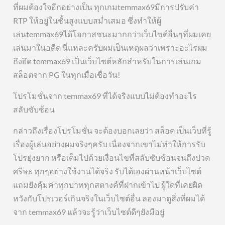
ที่ผมต้องใจอีกอย่างเป็น ทุกเกมtemmax69มีการปรับค่า
RTP ให้อยู่ในชั้นสูงแบบสม่ำเสมอ ซึ่งทำให้ผู้
เล่นtemmax69ได้โอกาสชนะมากกว่าเว็บไซต์อื่นๆที่ผมเคย
เล่นมาในอดีต นี่แหละครับผมเป็นเหตุผลว่าเพราะอะไรผม
ถึงยึด temmax69 เป็นเว็บไซต์หลักสำหรับในการเล่นเกม
สล็อตจาก PG ในทุกเมื่อเชื่อวัน!
โปรโมชั่นจาก temmax69 ที่ได้จริงแบบไม่ต้องทำอะไร
สลับซับซ้อน
กล่าวถึงเรื่องโปรโมชั่น จะต้องบอกเลยว่า สล็อต เป็นเว็บที่รู้
เรื่องผู้เล่นอย่างผมจริงๆครับ เนื่องจากเขาไม่ทำให้การรับ
โปรยุ่งยาก หรือเต็มไปด้วยเงื่อนไขที่สลับซับซ้อนจนถึงปวด
ศรีษะ ทุกๆอย่างใช้งานได้จริง รับได้เองผ่านหน้าเว็บไซต์
แถมยังคุ้มค่าทุกบาททุกสตางค์ที่ฝากเข้าไป ผู้ใดที่เคยผิด
หวังกับโปรเวอร์เกินจริงในเว็บไซต์อื่น ลองมาดูสิ่งที่ผมได้
จาก temmax69 แล้วจะรู้ว่าเว็บไซต์ดีๆยังมีอยู่