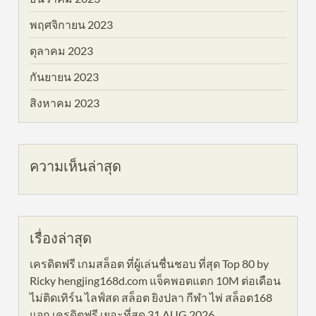
พฤศจิกายน 2023
ตุลาคม 2023
กันยายน 2023
สิงหาคม 2023
ความเห็นล่าสุด
เรื่องล่าสุด
เครดิตฟรี เกมสล็อต ที่ผู้เล่นชื่นชอบ ที่สุด Top 80 by
Ricky hengjing168d.com แจ็คพอตแตก 10M ต่อเดือน
ไม่ติดเทิร์น ไลฟ์สด สล็อต ยิงปลา กีฬา ไพ่ สล็อต168
แจก เครดิตฟรี เยอะที่สุด 31 AUG 2026