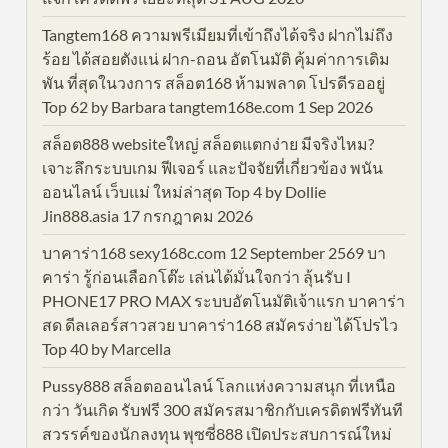
Tangtem168 ความพรีเมียมที่เข้าถึงได้จริง ฝากไม่ถึง
ร้อย ได้สอยตังแน่ ฝาก-ถอน อัตโนมัติ คุ้มค่าการเดิม
พัน ที่สุดในวงการ สล็อต168 ห้ามพลาด โปรดีรออยู่
Top 62 by Barbara tangtem168e.com 1 Sep 2026
สล็อต888 websiteใหญ่ สล็อตแตกง่าย มีจริงไหม?
เจาะลึกระบบเกม ฟีเจอร์ และปัจจัยที่เกี่ยวข้อง พนัน
ออนไลน์ เว็บแม่ ใหม่ล่าสุด Top 4 by Dollie
Jin888.asia 17 กรกฎาคม 2026
บาคาร่า168 sexy168c.com 12 September 2569 บา
คาร่า รู้ก่อนเลือกโต๊ะ เล่นได้มั่นใจกว่า ลุ้นรับ I
PHONE17 PRO MAX ระบบอัตโนมัติเจ้าแรก บาคาร่า
สด ดีลเลอร์สาวสวย บาคาร่า168 สมัครง่าย ได้โปรไว
Top 40 by Marcella
Pussy888 สล็อตออนไลน์ โลกแห่งความสนุก ที่เหนือ
กว่า วันเกิด รับฟรี 300 สมัครสมาชิกกับเครดิตฟรีทันที
สวรรค์ของนักลงทุน พุซซี่888 เปิดประสบการณ์ใหม่