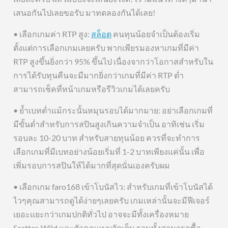
เสนอกันไปเลยขอรับ มาทดลองกันได้เลย!
• เลือกเกมค่า RTP สูง:
สล็อต
คนทุนน้อยจำเป็นต้องเริ่ม
ตั้งแต่การเลือกเกมเลยครับ พากเพียรมองหาเกมที่มีค่า
RTP สูงขึ้นยิ่งกว่า 95% ขึ้นไป เนื่องจากว่าโอกาสสำหรับใน
การได้รับทุนคืนจะมีมากยิ่งกว่าเกมที่มีค่า RTP ต่ำ
สามารถเช็คที่หน้าเกมหรือรีวิวเกมได้เลยครับ
• ย้ำเบทต่ำแม้กระนั้นหมุนรอบได้มากมาย: อย่าเลือกเกมที่
มีขั้นต่ำสำหรับการสปินสูงเกินความจำเป็น อาทิเช่น เริ่ม
รอบละ 10-20 บาท สำหรับสายทุนน้อย ควรที่จะทำการ
เลือกเกมที่มีเบทอย่างน้อยเริ่มที่ 1-2 บาทเพียงแค่นั้น เพื่อ
เพิ่มรอบการสปินให้ได้มากที่สุดนั่นเองครับผม
• เลือกเกม faro168 เข้าโบนัสไว: สำหรับเกมที่เข้าโบนัสได้
ไวๆคุณสามารถดูได้ง่ายๆเลยครับ เกมเหล่านั้นจะมีฟีเจอร์
เยอะแยะกว่าเกมปกติทั่วไป อาจจะมีทั้งเครื่องหมาย
Scatter, Wild และตัวคูณแบบจัดเต็ม รวมทั้งสามารถซื้อ