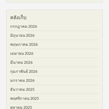
คลังเก็บ
กรกฎาคม 2026
มิถุนายน 2026
พฤษภาคม 2026
เมษายน 2026
มีนาคม 2026
กุมภาพันธ์ 2026
มกราคม 2026
ธันวาคม 2025
พฤศจิกายน 2025
ตุลาคม 2025