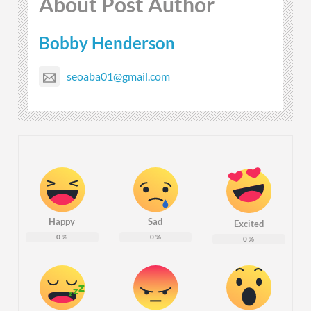
About Post Author
Bobby Henderson
seoaba01@gmail.com
Happy
Sad
Excited
0
%
0
%
0
%