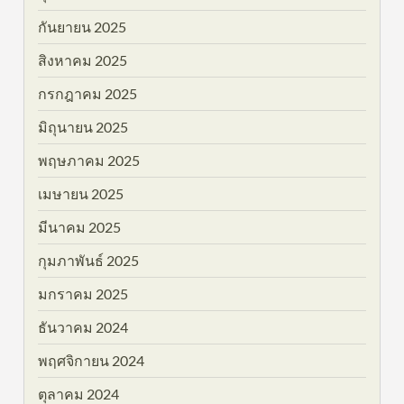
กันยายน 2025
สิงหาคม 2025
กรกฎาคม 2025
มิถุนายน 2025
พฤษภาคม 2025
เมษายน 2025
มีนาคม 2025
กุมภาพันธ์ 2025
มกราคม 2025
ธันวาคม 2024
พฤศจิกายน 2024
ตุลาคม 2024