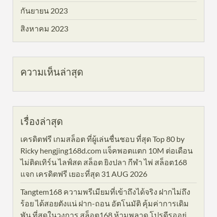
กันยายน 2023
สิงหาคม 2023
ความเห็นล่าสุด
เรื่องล่าสุด
เครดิตฟรี เกมสล็อต ที่ผู้เล่นชื่นชอบ ที่สุด Top 80 by
Ricky hengjing168d.com แจ็คพอตแตก 10M ต่อเดือน
ไม่ติดเทิร์น ไลฟ์สด สล็อต ยิงปลา กีฬา ไพ่ สล็อต168
แจก เครดิตฟรี เยอะที่สุด 31 AUG 2026
Tangtem168 ความพรีเมียมที่เข้าถึงได้จริง ฝากไม่ถึง
ร้อย ได้สอยตังแน่ ฝาก-ถอน อัตโนมัติ คุ้มค่าการเดิม
พัน ที่สุดในวงการ สล็อต168 ห้ามพลาด โปรดีรออยู่