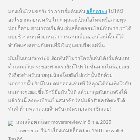
มองเห็นไหมขอรับว่า การเริ่มต้นเล่น
สล็อต168
ไม่ได้มี
อะไรยากเลยนะครับ ไม่ว่าคุณจะเป็นมือใหม่หรือสายทุน
น้อยก็ตาม สามารถเริ่มต้นเล่นสล็อตออนไลน์กับพวกเราได้
แบบชิวๆแน่ๆ ด้วยเหตุว่าการเล่นสล็อตออนไลน์นั้น มิได้
จำกัดแค่เฉพาะกับคนที่มีเงินทุนดกเพียงแค่นั้น
มันเป็นเกม faro168 เดิมพันที่ไม่ว่าใครก็เล่นได้ เริ่มต้นเบท
ต่ำ แถมเว็บตรงของพวกเรายังมีโปรโมชั่นมากไม่น้อยเลย
ทีเดียวสำหรับสายทุนน้อยโดยยิ่งไปกว่านั้นอีกด้วย
นอกจากนั้น ยังมีโหมดทดลองเล่นฟรีให้คุณได้บันเทิงใจกับ
เกมต่างๆเยอะขึ้น ฝึกฝีมือกันให้ดี แล้วมาลุยกับเกมจริงได้
แล้ววันนี้ ลงทะเบียนเป็นสมาชิกใหม่แล้วรับเครดิตฟรีได้
ทันที ห้ามพลาดเลยจ๊าครับ สมัครเป็นสมาชิกเลย!
เกมสล็อต สล็อต moversreview.in 8 ก.ย. 2025
Lawerence ยืน 1 เรื่องเกมสล็อต faro168True wallet
Top 86