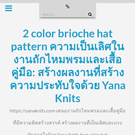
Skip
Buy
this
to
Domain
Search
content
for:
2 color brioche hat
pattern ความเป็นเลิศใน
งานถักไหมพรมและเสื้อ
คู่มือ: สร้างผลงานที่สร้าง
ความประทับใจด้วย Yana
Knits
https://yanaknits.com เสนองานถักไหมพรมและเสื้อคู่มือ
ที่มีความคิดสร้างสรรค์ สร้างผลงานที่เป็นเลิศและแรง
บันดาลใจด้วย Yana Knits two color hat