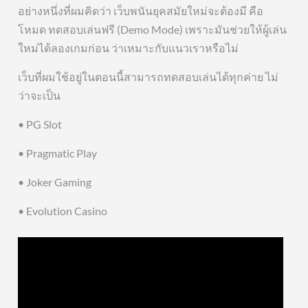
อย่างหนึ่งที่ผมคิดว่า เว็บพนันยุคสมัยใหม่จะต้องมี คือ
โหมด ทดสอบเล่นฟรี (Demo Mode) เพราะมันช่วยให้ผู้เล่น
ใหม่ได้ลองเกมก่อน ว่าเหมาะกับแนวเราหรือไม่
เว็บที่ผมใช้อยู่ในตอนนี้สามารถทดสอบเล่นได้ทุกค่าย ไม่
ว่าจะเป็น
• PG Slot
• Pragmatic Play
• Joker Gaming
• Evolution Casino