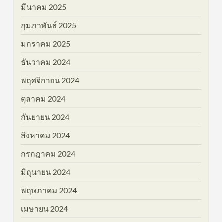
มีนาคม 2025
กุมภาพันธ์ 2025
มกราคม 2025
ธันวาคม 2024
พฤศจิกายน 2024
ตุลาคม 2024
กันยายน 2024
สิงหาคม 2024
กรกฎาคม 2024
มิถุนายน 2024
พฤษภาคม 2024
เมษายน 2024