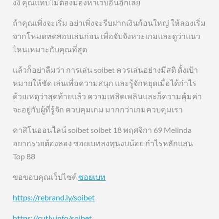
งงี้ คุณแทบไม่ต้องมองหาเว็บอื่นอีกเลย
ถ้าคุณเพิ่งจะเริ่ม อย่าเพิ่งจะรีบฝากเงินก้อนใหญ่ ให้ลองเริ่ม
จากโหมดทดสอบเล่นก่อน เพื่อจับจังหวะเกมและดูว่าแนว
ไหนเหมาะกับคุณที่สุด
แล้วก็อย่าลืมว่า การเล่น soibet ควรเล่นอย่างมีสติ ตั้งเป้า
หมายให้ชัด เล่นเพื่อความสนุก และรู้จักหยุดเมื่อได้กำไร
ด้วยเหตุว่าสุดท้ายแล้ว ความเพลิดเพลินและก็ความคุ้มค่า
จะอยู่กับผู้ที่รู้จัก ควบคุมเกม มากกว่าเกมควบคุมเรา
คาสิโนออนไลน์ soibet soibet 18 พฤศจิกา 69 Melinda
อยากรวยต้องลอง ซอยเบทลงทุนงบน้อย กำไรหลักแสน
Top 88
ขอขอบคุณเว็ปไซต์
ซอยเบท
https://rebrand.ly/soibet
https://cutly.info/soibet