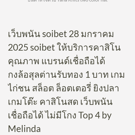
เว็บพนัน soibet 28 มกราคม
2025 soibet ให้บริการคาสิโน
คุณภาพ แบรนด์เชื่อถือได้
กงล้อสุลต่านรับทอง 1 บาท เกม
ไก่ชน สล็อต ล็อตเตอรี่ ยิงปลา
เกมโต๊ะ คาสิโนสด เว็บพนัน
เชื่อถือได้ ไม่มีโกง Top 4 by
Melinda