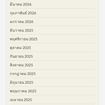
มีนาคม 2026
กุมภาพันธ์ 2026
มกราคม 2026
ธันวาคม 2025
พฤศจิกายน 2025
ตุลาคม 2025
กันยายน 2025
สิงหาคม 2025
กรกฎาคม 2025
มิถุนายน 2025
พฤษภาคม 2025
เมษายน 2025