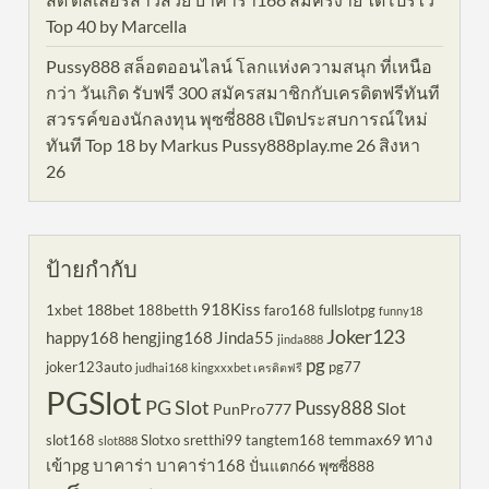
Top 40 by Marcella
Pussy888 สล็อตออนไลน์ โลกแห่งความสนุก ที่เหนือ
กว่า วันเกิด รับฟรี 300 สมัครสมาชิกกับเครดิตฟรีทันที
สวรรค์ของนักลงทุน พุซซี่888 เปิดประสบการณ์ใหม่
ทันที Top 18 by Markus Pussy888play.me 26 สิงหา
26
ป้ายกำกับ
918Kiss
188bet
1xbet
188betth
faro168
fullslotpg
funny18
Joker123
happy168
hengjing168
Jinda55
jinda888
pg
joker123auto
pg77
judhai168
kingxxxbet เครดิตฟรี
PGSlot
PG Slot
Pussy888
Slot
PunPro777
ทาง
temmax69
slot168
Slotxo
sretthi99
tangtem168
slot888
เข้าpg
บาคาร่า
บาคาร่า168
ปั่นแตก66
พุซซี่888