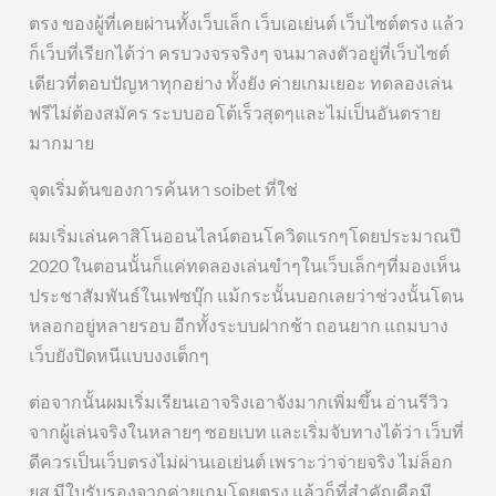
ตรง ของผู้ที่เคยผ่านทั้งเว็บเล็ก เว็บเอเย่นต์ เว็บไซต์ตรง แล้ว
ก็เว็บที่เรียกได้ว่า ครบวงจรจริงๆ จนมาลงตัวอยู่ที่เว็บไซต์
เดียวที่ตอบปัญหาทุกอย่าง ทั้งยัง ค่ายเกมเยอะ ทดลองเล่น
ฟรีไม่ต้องสมัคร ระบบออโต้เร็วสุดๆและไม่เป็นอันตราย
มากมาย
จุดเริ่มต้นของการค้นหา soibet ที่ใช่
ผมเริ่มเล่นคาสิโนออนไลน์ตอนโควิดแรกๆโดยประมาณปี
2020 ในตอนนั้นก็แค่ทดลองเล่นขำๆในเว็บเล็กๆที่มองเห็น
ประชาสัมพันธ์ในเฟซบุ๊ก แม้กระนั้นบอกเลยว่าช่วงนั้นโดน
หลอกอยู่หลายรอบ อีกทั้งระบบฝากช้า ถอนยาก แถมบาง
เว็บยังปิดหนีแบบงงเต็กๆ
ต่อจากนั้นผมเริ่มเรียนเอาจริงเอาจังมากเพิ่มขึ้น อ่านรีวิว
จากผู้เล่นจริงในหลายๆ ซอยเบท และเริ่มจับทางได้ว่า เว็บที่
ดีควรเป็นเว็บตรงไม่ผ่านเอเย่นต์ เพราะว่าจ่ายจริง ไม่ล็อก
ยูส มีใบรับรองจากค่ายเกมโดยตรง แล้วก็ที่สำคัญคือมี