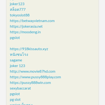
joker123
สล็อต777
tokyoslot88
https://betwayvietnam.com
https://jokerasia.net
https://moodeng.in
pgslot
https://918kissauto.xyz
หนังชนโรง
sagame
joker 123
http://www.movie87hd.com
https://www.pussy888play.com
https://pussy888win.com
sexybaccarat
pgslot
pg slot
pgslot เว็บตรง