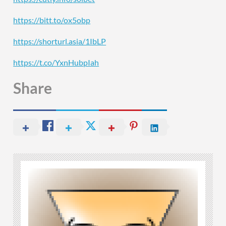
https://bitt.to/ox5obp
https://shorturl.asia/1IbLP
https://t.co/YxnHubpIah
Share