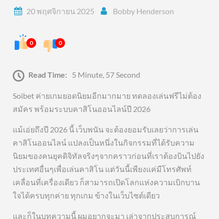
20 พฤศจิกายน 2025
Bobby Henderson
0
0
Read Time:
5 Minute, 57 Second
Soibet ค่ายเกมยอดนิยมอีกมากมาย ทดลองเล่นฟรีไม่ต้อง
สมัคร พร้อมระบบคาสิโนออนไลน์ปี 2026
แม้เอ่ยถึงปี 2026 นี้ เว็บพนัน จะต้องยอมรับเลยว่าการเล่น
คาสิโนออนไลน์ แปลงเป็นหนึ่งในกิจกรรมที่ได้รับความ
นิยมของคนยุคดิจิทัลจริงๆจากคราวก่อนที่เราต้องบินไปยัง
ประเทศอื่นๆเพื่อเล่นคาสิโน แต่วันนี้เพียงแค่มีโทรศัพท์
เคลื่อนที่เครื่องเดียว ก็สามารถเปิดโลกแห่งความเบิกบาน
ใจได้ครบทุกค่าย ทุกเกม ข้างในเว็บไซต์เดียว
และก็ในบทความนี้ ผมอยากจะมา เล่าจากประสบการณ์