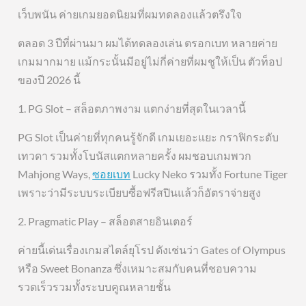
เว็บพนัน ค่ายเกมยอดนิยมที่ผมทดลองแล้วตรึงใจ
ตลอด 3 ปีที่ผ่านมา ผมได้ทดลองเล่น ตรอกเบท หลายค่าย
เกมมากมาย แม้กระนั้นมีอยู่ไม่กี่ค่ายที่ผมชูให้เป็น ตัวท็อป
ของปี 2026 นี้
1. PG Slot – สล็อตภาพงาม แตกง่ายที่สุดในเวลานี้
PG Slot เป็นค่ายที่ทุกคนรู้จักดี เกมเยอะแยะ กราฟิกระดับ
เทวดา รวมทั้งโบนัสแตกหลายครั้ง ผมชอบเกมพวก
Mahjong Ways,
ซอยเบท
Lucky Neko รวมทั้ง Fortune Tiger
เพราะว่ามีระบบระเบียบซื้อฟรีสปินแล้วก็อัตราจ่ายสูง
2. Pragmatic Play – สล็อตสายอินเตอร์
ค่ายนี้เด่นเรื่องเกมสไตล์ยุโรป ดังเช่นว่า Gates of Olympus
หรือ Sweet Bonanza ซึ่งเหมาะสมกับคนที่ชอบความ
รวดเร็วรวมทั้งระบบคูณหลายชั้น