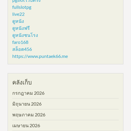
fullslotpg
live22
ดูหนัง
ดูหนังฟรี
ดูหนังชนโรง
faro168
สล็อต456
https://www.puntaek66.me
คลังเก็บ
กรกฎาคม 2026
มิถุนายน 2026
พฤษภาคม 2026
เมษายน 2026