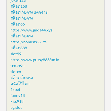
joker123
สล็อต168
สล็อตเว็บตรง แตกง่าย
สล็อตเว็บตรง
สล็อต66
https://www.jinda44.xyz
สล็อตเว็บตรง
https://bonus888.life
สล็อต888
slot99
https://www.pussy888fun.io
บาคาร่า
slotxo
สล็อตเว็บตรง
หนังโป๊ไทย
1xbet
funny18
kiss918
pg slot