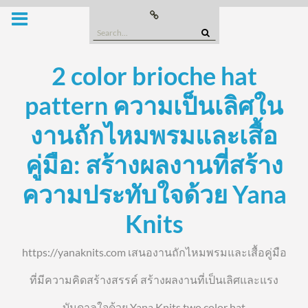
Skip
Buy
this
to
Domain
Search
content
for:
2 color brioche hat
pattern ความเป็นเลิศใน
งานถักไหมพรมและเสื้อ
คู่มือ: สร้างผลงานที่สร้าง
ความประทับใจด้วย Yana
Knits
https://yanaknits.com เสนองานถักไหมพรมและเสื้อคู่มือ
ที่มีความคิดสร้างสรรค์ สร้างผลงานที่เป็นเลิศและแรง
บันดาลใจด้วย Yana Knits two color hat