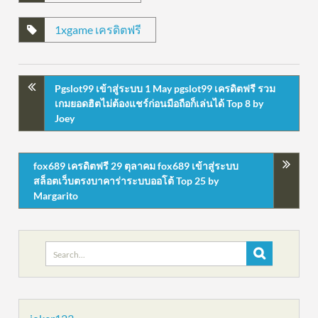
1xgame เครดิตฟรี
Pgslot99 เข้าสู่ระบบ 1 May pgslot99 เครดิตฟรี รวม
เกมยอดฮิตไม่ต้องแชร์ก่อนมือถือก็เล่นได้ Top 8 by
Joey
fox689 เครดิตฟรี 29 ตุลาคม fox689 เข้าสู่ระบบ
สล็อตเว็บตรงบาคาร่าระบบออโต้ Top 25 by
Margarito
Search
for: