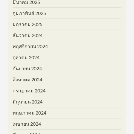
มีนาคม 2025
กุมภาพันธ์ 2025
มกราคม 2025
ธันวาคม 2024
พฤศจิกายน 2024
ตุลาคม 2024
กันยายน 2024
สิงหาคม 2024
กรกฎาคม 2024
มิถุนายน 2024
พฤษภาคม 2024
เมษายน 2024