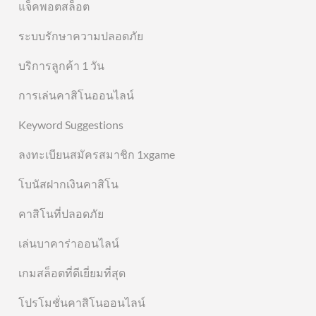
แจ็คพอตสล็อต
ระบบรักษาความปลอดภัย
บริการลูกค้า 1 วัน
การเล่นคาสิโนออนไลน์
Keyword Suggestions
ลงทะเบียนสมัครสมาชิก 1xgame
โบนัสฝากเงินคาสิโน
คาสิโนที่ปลอดภัย
เล่นบาคาร่าออนไลน์
เกมสล็อตที่ดีเยี่ยมที่สุด
โปรโมชั่นคาสิโนออนไลน์