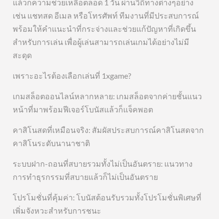
แล้วก็ความช่วยเหลือตลอด 1 วัน ผ่านวิถีทางต่างๆอย่าง
เช่น แชทสด อีเมล หรือโทรศัพท์ ทีมงานที่มีประสบการณ์
พร้อมให้คำแนะนำที่กระจ่างและช่วยแก้ปัญหาที่เกิดขึ้น
สำหรับการเล่น เพื่อผู้เล่นสามารถเล่นเกมได้อย่างไม่มี
สะดุด
เพราะอะไรต้องเลือกเล่นที่ 1xgame?
เกมสล็อตออนไลน์หลากหลาย: เกมสล็อตจากค่ายชั้นแนว
หน้าที่มาพร้อมฟีเจอร์โบนัสแล้วก็แจ็คพอต
คาสิโนสดที่เหมือนจริง: สัมผัสประสบการณ์คาสิโนสดจาก
คาสิโนระดับนานาชาติ
ระบบฝาก-ถอนที่สบายรวมทั้งไม่เป็นอันตราย: แนวทาง
การทำธุรกรรมที่สบายแล้วก็ไม่เป็นอันตราย
โปรโมชั่นที่คุ้มค่า: โบนัสต้อนรับรวมทั้งโปรโมชั่นพิเศษที่
เพิ่มจังหวะสำหรับการชนะ