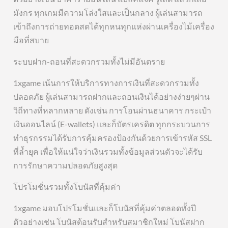
มังกร ทุกเกมมีความโล่งใสและเป็นกลาง ผู้เล่นสามารถ
เข้าถึงการถ่ายทอดสดได้ทุกหนทุกแห่งผ่านเครื่องไม้เครื่อง
มือที่สบาย
ระบบฝาก-ถอนที่สะดวกรวมทั้งไม่มีอันตราย
1xgame เน้นการให้บริการทางการเงินที่สะดวกรวมทั้ง
ปลอดภัย ผู้เล่นสามารถฝากและถอนเงินได้อย่างง่ายๆผ่าน
วิถีทางที่หลากหลาย ดังเช่น การโอนผ่านธนาคาร กระเป๋า
เงินออนไลน์ (E-wallets) และก็บัตรเครดิต ทุกกระบวนการ
ทำธุรกรรมได้รับการคุ้มครองป้องกันด้วยการเข้ารหัส SSL
ที่ล้ำยุค เพื่อให้แน่ใจว่าเงินรวมทั้งข้อมูลส่วนตัวจะได้รับ
การรักษาความปลอดภัยสูงสุด
โปรโมชั่นรวมทั้งโบนัสที่คุ้มค่า
1xgame มอบโปรโมชั่นและก็โบนัสที่คุ้มค่าตลอดทั้งปี
ตัวอย่างเช่น โบนัสต้อนรับสำหรับสมาชิกใหม่ โบนัสฝาก