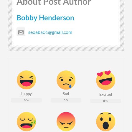
About Post Author
Bobby Henderson
seoaba01@gmail.com
Happy
Sad
Excited
0
%
0
%
0
%