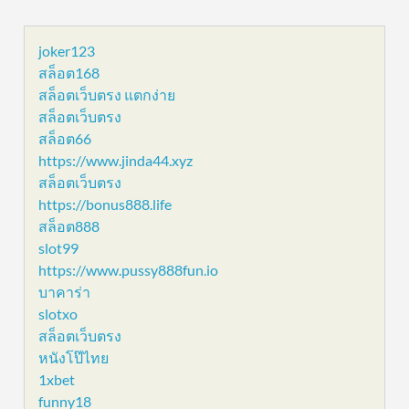
joker123
สล็อต168
สล็อตเว็บตรง แตกง่าย
สล็อตเว็บตรง
สล็อต66
https://www.jinda44.xyz
สล็อตเว็บตรง
https://bonus888.life
สล็อต888
slot99
https://www.pussy888fun.io
บาคาร่า
slotxo
สล็อตเว็บตรง
หนังโป๊ไทย
1xbet
funny18