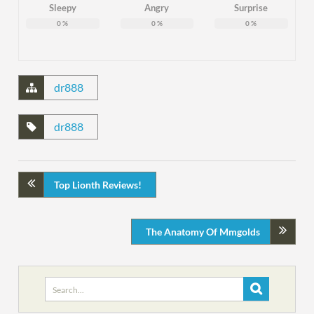
Sleepy
Angry
Surprise
0
%
0
%
0
%
dr888
dr888
Top Lionth Reviews!
The Anatomy Of Mmgolds
Search
for: