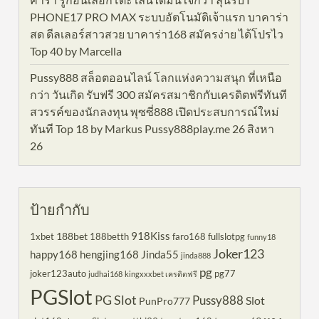
PHONE17 PRO MAX ระบบอัตโนมัติเจ้าแรก บาคาร่า
สด ดีลเลอร์สาวสวย บาคาร่า168 สมัครง่าย ได้โปรไว
Top 40 by Marcella
Pussy888 สล็อตออนไลน์ โลกแห่งความสนุก ที่เหนือ
กว่า วันเกิด รับฟรี 300 สมัครสมาชิกกับเครดิตฟรีทันที
สวรรค์ของนักลงทุน พุซซี่888 เปิดประสบการณ์ใหม่
ทันที Top 18 by Markus Pussy888play.me 26 สิงหา
26
ป้ายกำกับ
918Kiss
188bet
1xbet
188betth
faro168
fullslotpg
funny18
Joker123
happy168
hengjing168
Jinda55
jinda888
pg
joker123auto
pg77
judhai168
kingxxxbet เครดิตฟรี
PGSlot
PG Slot
Pussy888
Slot
PunPro777