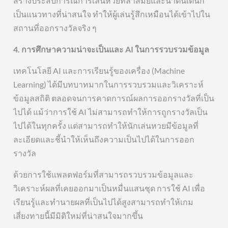
สร้างประสบการณ์การเล่นหวยที่ล้ำสมัยและน่าตื่นเต้นก็
เป็นแนวทางที่น่าสนใจ ทำให้ผู้เล่นรู้สึกเหมือนได้เข้าไปใน
สถานที่ออกรางวัลจริง ๆ
4. การศึกษาความน่าจะเป็นและ AI ในการรวบรวมข้อมูล
เทคโนโลยี AI และการเรียนรู้ของเครื่อง (Machine
Learning) ได้มีบทบาทมากในการรวบรวมและวิเคราะห์
ข้อมูลสถิติ ตลอดจนการคาดการณ์ผลการออกรางวัลที่เป็น
ไปได้ แม้ว่าการใช้ AI ไม่สามารถทำให้การถูกรางวัลเป็น
ไปได้ในทุกครั้ง แต่สามารถทำให้นักเล่นหวยมีข้อมูลที่
ละเอียดและชี้นำให้เห็นถึงความเป็นไปได้ในการออก
รางวัล
ด้วยการใช้แพลตฟอร์มที่สามารถรวบรวมข้อมูลและ
วิเคราะห์ผลที่เคยออกมาเป็นหมื่นแสนชุด การใช้ AI เพื่อ
เรียนรู้และทำนายผลที่เป็นไปได้สูงสามารถทำให้เกม
เสี่ยงทายนี้มีมิติใหม่ที่น่าสนใจมากขึ้น