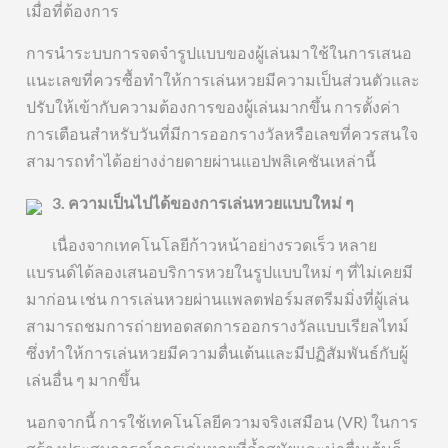
เมื่อที่ต้องการ
การนำระบบการจดจำรูปแบบของผู้เล่นมาใช้ในการเสนอ
แนะเลขที่ควรซื้อทำให้การเล่นหวยมีความเป็นส่วนตัวและ
ปรับให้เข้ากับความต้องการของผู้เล่นมากขึ้น การตั้งค่า
การเตือนสำหรับวันที่มีการออกรางวัลหรือเลขที่ควรสนใจ
สามารถทำได้อย่างง่ายดายผ่านแอปพลิเคชันเหล่านี้
3. ความเป็นไปได้ของการเล่นหวยแบบใหม่ ๆ
เนื่องจากเทคโนโลยีก้าวหน้าอย่างรวดเร็ว หลาย
แบรนด์ได้ลองเสนอบริการหวยในรูปแบบใหม่ ๆ ที่ไม่เคยมี
มาก่อน เช่น การเล่นหวยผ่านแพลตฟอร์มสตรีมมิ่งที่ผู้เล่น
สามารถชมการถ่ายทอดสดการออกรางวัลแบบเรียลไทม์
ซึ่งทำให้การเล่นหวยมีความตื่นเต้นและมีปฏิสัมพันธ์กับผู้
เล่นอื่น ๆ มากขึ้น
นอกจากนี้ การใช้เทคโนโลยีความจริงเสมือน (VR) ในการ