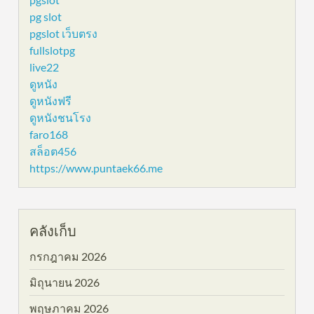
pg slot
pgslot เว็บตรง
fullslotpg
live22
ดูหนัง
ดูหนังฟรี
ดูหนังชนโรง
faro168
สล็อต456
https://www.puntaek66.me
คลังเก็บ
กรกฎาคม 2026
มิถุนายน 2026
พฤษภาคม 2026