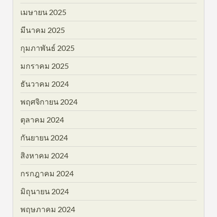
เมษายน 2025
มีนาคม 2025
กุมภาพันธ์ 2025
มกราคม 2025
ธันวาคม 2024
พฤศจิกายน 2024
ตุลาคม 2024
กันยายน 2024
สิงหาคม 2024
กรกฎาคม 2024
มิถุนายน 2024
พฤษภาคม 2024