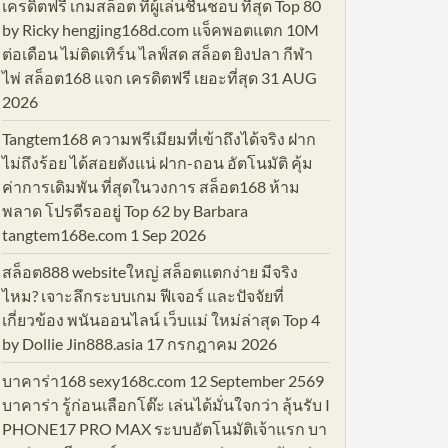
เครดิตฟรี เกมสล็อต ที่ผู้เล่นชื่นชอบ ที่สุด Top 80
by Ricky hengjing168d.com แจ็คพอตแตก 10M
ต่อเดือน ไม่ติดเทิร์น ไลฟ์สด สล็อต ยิงปลา กีฬา
ไพ่ สล็อต168 แจก เครดิตฟรี เยอะที่สุด 31 AUG
2026
Tangtem168 ความพรีเมียมที่เข้าถึงได้จริง ฝาก
ไม่ถึงร้อย ได้สอยตังแน่ ฝาก-ถอน อัตโนมัติ คุ้ม
ค่าการเดิมพัน ที่สุดในวงการ สล็อต168 ห้าม
พลาด โปรดีรออยู่ Top 62 by Barbara
tangtem168e.com 1 Sep 2026
สล็อต888 websiteใหญ่ สล็อตแตกง่าย มีจริง
ไหม? เจาะลึกระบบเกม ฟีเจอร์ และปัจจัยที่
เกี่ยวข้อง พนันออนไลน์ เว็บแม่ ใหม่ล่าสุด Top 4
by Dollie Jin888.asia 17 กรกฎาคม 2026
บาคาร่า168 sexy168c.com 12 September 2569
บาคาร่า รู้ก่อนเลือกโต๊ะ เล่นได้มั่นใจกว่า ลุ้นรับ I
PHONE17 PRO MAX ระบบอัตโนมัติเจ้าแรก บา