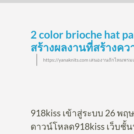
Skip
to
content
2 color brioche hat p
สร้างผลงานที่สร้างคว
https://yanaknits.com เสนองานถักไหมพรมและ
918kiss เข้าสู่ระบบ 26 พ
ดาวน์โหลด918kiss เว็บชั้