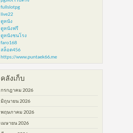
fullslotpg
live22
ดูหนัง
ดูหนังฟรี
ดูหนังชนโรง
faro168
สล็อต456
https://www.puntaek66.me
คลังเก็บ
กรกฎาคม 2026
มิถุนายน 2026
พฤษภาคม 2026
เมษายน 2026