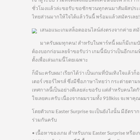
ชั่วโมงแล้วล่ะขอรับ ขอชักชวนทุกคนมาสัมผัสประ
ไทยส่วนมากให้ใจได้แล้ววันนี้ พร้อมแล้วสมัครเลย!
เสนอแนะเกมสล็อตออนไลน์ส่งตรงจากค่าย สมัคร9
มาครับผมทุกคน! สำหรับในพาร์ทนี้ ผมก็มีเกม
ต้องบอกก่อนเลยจ้าขอรับว่า เกมนี้นับว่าเป็นอีกเ
ตั้งเพื่อเล่นเกมนี้โดยเฉพาะ
ก็มีนะครับผม! เรียกได้ว่า เป็นเกมที่บันเทิงใจแล้วก
เตอร์ เซอร์ไพรส์ ซึ่งมีชื่อภาษาไทยว่า กระต่ายตามหา
เทศกาลนี้เป็นอย่างดีเลยล่ะขอรับ แต่สำหรับคนใดกันท
ใจเลยคะครับ เนื่องจากผมรวมทั้ง 918kiss จะพาคุณ
โดยตัวเกม Easter Surprise จะเป็นยังไงนั้น มีอัตร
ร่วมกันครับ
• เนื้อหาของเกม สำหรับเกม Easter Surprise หรื