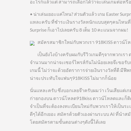
อะไรก็แล้วแต่ สามารถเลือกได้ว่าจะเล่นเกมต่อหรือ
• น่าเล่นเยอะแค่ไหน? ส่วนตัวแล้ว เกม Easter Surp
แหละครับ ที่ชำระเงินรางวัลหนักแบบสุดๆคนไหนที่มา
Surprise ก็เอาไปเลยครับ 8 เต็ม 10 คะแนนจากผม!
สมัครสมาชิกใหม่กับพวกเรา 918KISS ดาวน์โหลด
เป็นยังไงบ้างครับผมกับรีวิวเกมดีๆจากพวกเรา ดา
จำนวนมากน่าจะเซอร์ไพรส์กันไม่น้อยเลยจ๊ะขอร
เกมนี้ ไม่ว่าจะด้วยอัตราการจ่ายเงินรางวัลที่ดี มีฟ
น่าจะประทับใจแฟนๆ918KISS ไม่มากก็น้อย
นั่นแหละครับ ซึ่งบอกเลยจ๊าครับผมว่า เว้นเสียแต่เ
ก่ายกองบน ดาวน์โหลด918kiss ดาวน์โหลดและก็ติดตั้
จำเป็นที่จะต้องลงทะเบียนใหม่กับพวกเราให้เป็นระเบ
ดีๆได้อีกเยอะ สมัครด้วยตัวเองผ่านระบบ AI ที่นำสม
โดยสมัครตามขั้นตอนต่างๆดังนี้ได้เลย