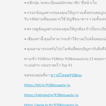
• คลิกปุ่ม ‘ลงทะเบียนสมัครสมาชิก’ ที่หน้าเว็บ
• กรอกข้อมูลต่างๆของคุณให้ถูกรวมทั้งครบสมบูรณ์ อ
รับ รหัสผ่านที่คุณอยากใช้ บัญชีธนาคาร รวมทั้ง
• ตรวจดูข้อมูลต่างๆของคุณให้ถูกต้อง ถ้าเป็นระเบ
• เพียงเท่านี้ คุณก็สามารถเข้าใช้งานเว็บสล็อตอ
• คุณสามารถกดรับโปรโมชั่นที่ตอบปัญหากับสิ่งที่
ทางเข้า 918Kiss 918kiss 918kissauto.io 21 พฤษภาคม
ระบบฝาก-ถอนรวดเร็ว Top 41
ขอขอบคุณที่มา
ดาวน์โหลด918kiss
https://bit.ly/918kissauto-io
https://rebrand.ly/918kissauto-io
https://wow.in.th/918kissauto-io