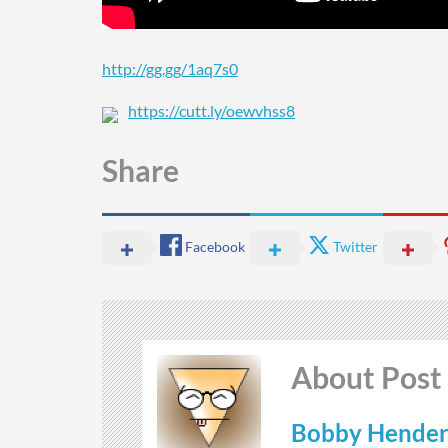
http://gg.gg/1aq7s0
https://cutt.ly/oewvhss8
Share
Facebook
Twitter
About Post
Bobby Hender