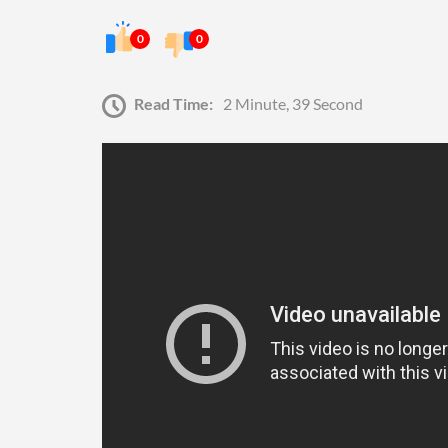
0
0
Read Time:
2 Minute, 39 Second