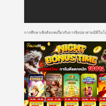
การศึกษาเชิงสังเกตเกี่ยวกับการยิงปลาสามมิติใน