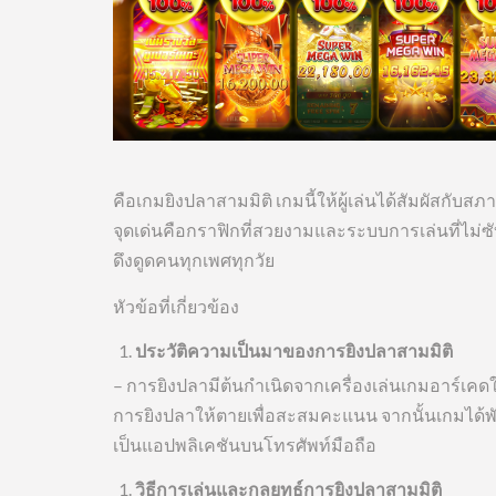
คือเกมยิงปลาสามมิติ เกมนี้ให้ผู้เล่นได้สัมผัส
จุดเด่นคือกราฟิกที่สวยงามและระบบการเล่นที่ไม่
ดึงดูดคนทุกเพศทุกวัย
หัวข้อที่เกี่ยวข้อง
ประวัติความเป็นมาของการยิงปลาสามมิติ
– การยิงปลามีต้นกำเนิดจากเครื่องเล่นเกมอาร์เคด
การยิงปลาให้ตายเพื่อสะสมคะแนน จากนั้นเกมได
เป็นแอปพลิเคชันบนโทรศัพท์มือถือ
วิธีการเล่นและกลยุทธ์การยิงปลาสามมิติ