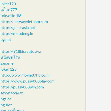
joker123
สล็อต777
tokyoslot88
https://betwayvietnam.com
https://jokerasia.net
https://moodeng.in
pgslot
https://918kissauto.xyz
หนังชนโรง
sagame
joker 123
http://www.movie87hd.com
https://www.pussy888play.com
https://pussy888win.com
sexybaccarat
pgslot
pg slot
pgslot เว็บตรง