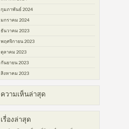
กุมภาพันธ์ 2024
มกราคม 2024
ธันวาคม 2023
พฤศจิกายน 2023
ตุลาคม 2023
กันยายน 2023
สิงหาคม 2023
ความเห็นล่าสุด
เรื่องล่าสุด