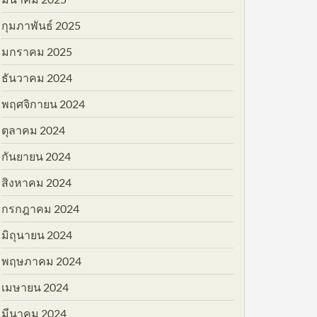
กุมภาพันธ์ 2025
มกราคม 2025
ธันวาคม 2024
พฤศจิกายน 2024
ตุลาคม 2024
กันยายน 2024
สิงหาคม 2024
กรกฎาคม 2024
มิถุนายน 2024
พฤษภาคม 2024
เมษายน 2024
มีนาคม 2024