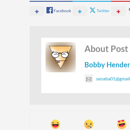
Facebook
Twitter
About Post
Bobby Hender
seoaba01@gmail