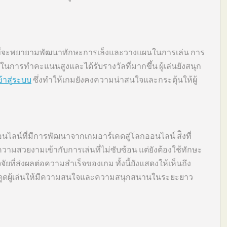
้มที่จะพยายามพัฒนาทักษะการเล็งและวางแผนในการเล่น การ
สในการทำคะแนนสูงและได้รับรางวัลที่มากขึ้น ผู้เล่นยังสนุก
ข้าสู่ระบบ
ซึ่งทำให้เกมยังคงความน่าสนใจและกระตุ้นให้ผู้
ไลน์ที่มีการพัฒนาจากเกมอาร์เคดสู่โลกออนไลน์ ส่ิงที่
วามสวยงามเข้ากับการเล่นที่ไม่ซับซ้อน แต่ยังต้องใช้ทักษะ
ัยที่ส่งผลต่อความสำเร็จของเกม ทั้งนี้ยังแสดงให้เห็นถึง
ูดผู้เล่นให้มีความสนใจและความสนุกสนานในระยะยาว