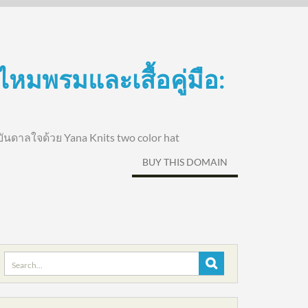
ไหมพรมและเสื้อคู่มือ:
ันดาลใจด้วย Yana Knits two color hat
BUY THIS DOMAIN
Search
for: