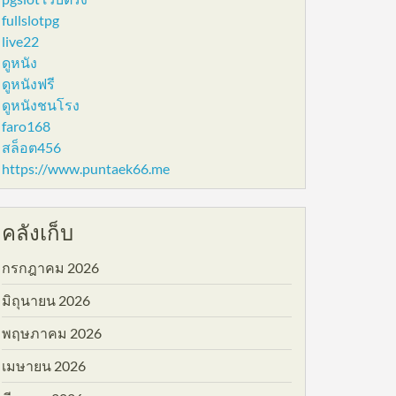
fullslotpg
live22
ดูหนัง
ดูหนังฟรี
ดูหนังชนโรง
faro168
สล็อต456
https://www.puntaek66.me
คลังเก็บ
กรกฎาคม 2026
มิถุนายน 2026
พฤษภาคม 2026
เมษายน 2026