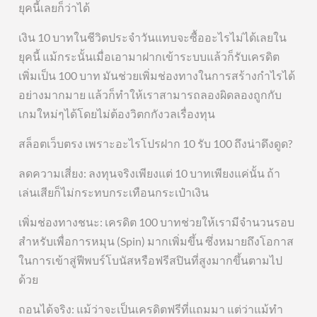
ยุคนี้เลยก็ว่าได้
เงิน 10 บาทในชีวิตประจำวันแทบจะซื้ออะไรไม่ได้เลยใน
ยุคนี้ แม้กระนั้นเมื่อเอามาฝากเข้าระบบแล้วก็รับเครดิต
เพิ่มเป็น 100 บาท มันช่วยเพิ่มช่องทางในการสร้างกำไรได้
อย่างมากมาย แล้วก็ทำให้เราสามารถลองผิดลองถูกกับ
เกมใหม่ๆได้โดยไม่ต้องวิตกกังวลเรื่องทุน
สล็อตเว็บตรง เพราะอะไรโปรฝาก 10 รับ 100 ถึงน่าดึงดูด?
ลดความเสี่ยง: ลงทุนจริงเพียงแต่ 10 บาทเพียงแค่นั้น ถ้า
เล่นเสียก็ไม่กระทบกระเทือนกระเป๋าเงิน
เพิ่มช่องทางชนะ: เครดิต 100 บาทช่วยให้เรามีจำนวนรอบ
สำหรับเพื่อการหมุน (Spin) มากเพิ่มขึ้น ซึ่งหมายถึงโอกาส
ในการเข้าสู่ฟีพบร์โบนัสหรือฟรีสปินที่สูงมากขึ้นตามไป
ด้วย
ถอนได้จริง: แม้ว่าจะเป็นเครดิตฟรีที่แถมมา แต่ว่าแม้ทำ