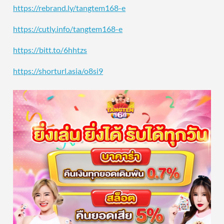
https://rebrand.ly/tangtem168-e
https://cutly.info/tangtem168-e
https://bitt.to/6hhtzs
https://shorturl.asia/o8si9