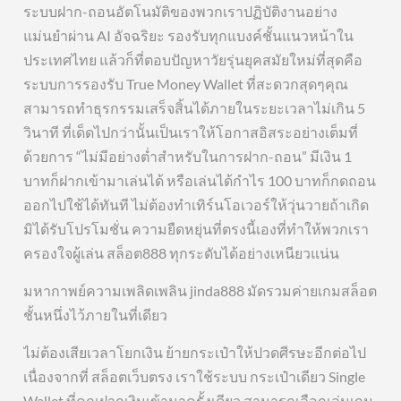
ระบบฝาก-ถอนอัตโนมัติของพวกเราปฏิบัติงานอย่าง
แม่นยำผ่าน AI อัจฉริยะ รองรับทุกแบงค์ชั้นแนวหน้าใน
ประเทศไทย แล้วก็ที่ตอบปัญหาวัยรุ่นยุคสมัยใหม่ที่สุดคือ
ระบบการรองรับ True Money Wallet ที่สะดวกสุดๆคุณ
สามารถทำธุรกรรมเสร็จสิ้นได้ภายในระยะเวลาไม่เกิน 5
วินาที ที่เด็ดไปกว่านั้นเป็นเราให้โอกาสอิสระอย่างเต็มที่
ด้วยการ “ไม่มีอย่างต่ำสำหรับในการฝาก-ถอน” มีเงิน 1
บาทก็ฝากเข้ามาเล่นได้ หรือเล่นได้กำไร 100 บาทก็กดถอน
ออกไปใช้ได้ทันที ไม่ต้องทำเทิร์นโอเวอร์ให้วุ่นวายถ้าเกิด
มิได้รับโปรโมชั่น ความยืดหยุ่นที่ตรงนี้เองที่ทำให้พวกเรา
ครองใจผู้เล่น สล็อต888 ทุกระดับได้อย่างเหนียวแน่น
มหากาพย์ความเพลิดเพลิน jinda888 มัดรวมค่ายเกมสล็อต
ชั้นหนึ่งไว้ภายในที่เดียว
ไม่ต้องเสียเวลาโยกเงิน ย้ายกระเป๋าให้ปวดศีรษะอีกต่อไป
เนื่องจากที่ สล็อตเว็บตรง เราใช้ระบบ กระเป๋าเดียว Single
Wallet ที่คุณฝากเงินเข้ามาครั้งเดียว สามารถเลือกเล่นเกม