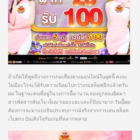
ถ้าเกิดให้พูดถึงวงการเกมเสี่ยงดวงออนไลน์ในยุคนี้ คงจะ
ไม่มีอะไรจะได้รับความนิยมไปกว่าเกมสล็อตอีกแล้วครับ
ผม ในฐานะคนที่อยู่ในวงการนี้มานาน ลองถูกลองผิดมา
สารพัดสารพันเว็บ เจ็บมาเยอะแยะและก็ปังมามาก วันนี้ผม
ต้องการจะมาแบ่งปันประสบการณ์จริงจากการเล่น สล็อต
เว็บตรง บันเทิงใจกับเกมที่หลากหลาย