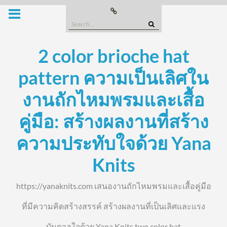
Skip
Buy
this
to
Domain
Search
content
for:
2 color brioche hat
pattern ความเป็นเลิศใน
งานถักไหมพรมและเสื้อ
คู่มือ: สร้างผลงานที่สร้าง
ความประทับใจด้วย Yana
Knits
https://yanaknits.com เสนองานถักไหมพรมและเสื้อคู่มือ
ที่มีความคิดสร้างสรรค์ สร้างผลงานที่เป็นเลิศและแรง
บันดาลใจด้วย Yana Knits two color hat