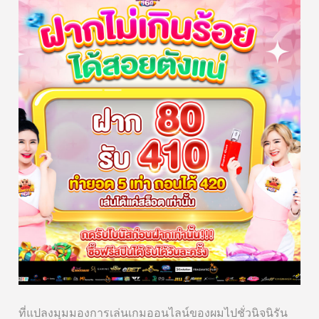
ที่แปลงมุมมองการเล่นเกมออนไลน์ของผมไปชั่วนิจนิรัน