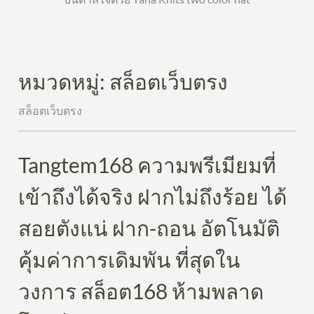
หมวดหมู่:
สล็อตเว็บตรง
สล็อตเว็บตรง
Tangtem168 ความพรีเมียมที่
เข้าถึงได้จริง ฝากไม่ถึงร้อย ได้
สอยตังแน่ ฝาก-ถอน อัตโนมัติ
คุ้มค่าการเดิมพัน ที่สุดใน
วงการ สล็อต168 ห้ามพลาด