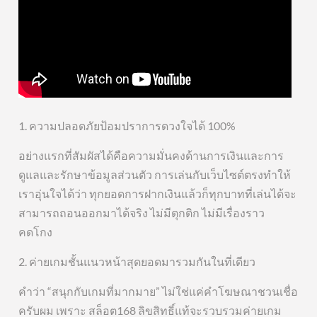
1. ความปลอดภัยป้อมปราการดวงใจได้ 100%
อย่างแรกที่สัมผัสได้คือความมั่นคงด้านการเงินและการ
ดูแลและรักษาข้อมูลส่วนตัว การเล่นกับเว็บไซต์ตรงทำให้
เราอุ่นใจได้ว่า ทุกยอดการฝากเงินแล้วก็ทุกบาทที่เล่นได้จะ
สามารถถอนออกมาได้จริง ไม่มีตุกติก ไม่มีเรื่องราว
คดโกง
2. ค่ายเกมชั้นแนวหน้าสุดยอดมารวมกันในที่เดียว
คำว่า “สนุกกับเกมที่มากมาย” ไม่ใช่แค่คำโฆษณาชวนเชื่อ
ครับผม เพราะ สล็อต168 ลิขสิทธิ์แท้จะรวบรวมค่ายเกม