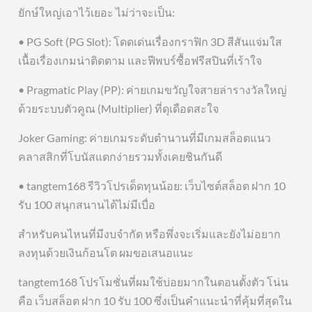
ยักษ์ใหญ่เอาไว้เยอะ ไม่ว่าจะเป็น:
• PG Soft (PG Slot): โดดเด่นเรื่องกราฟิก 3D สีสันแจ่มใส
เนื้อเรื่องเกมน่าติดตาม และฟีพบร์ซื้อฟรีสปินที่เร้าใจ
• Pragmatic Play (PP): ค่ายเกมขวัญใจสายล่ารางวัลใหญ่
ด้วยระบบตัวคูณ (Multiplier) ที่ดุเดือดสะใจ
Joker Gaming: ค่ายเกมระดับตำนานที่มีเกมสล็อตแนว
คลาสสิกที่โบนัสแตกง่ายรวมทั้งเคยชินกันดี
• tangtem168 รีวิวโปรเด็ดทุนน้อย: เว็บไซต์สล็อต ฝาก 10
รับ 100 สนุกสนานได้ไม่มีเบื่อ
สำหรับคนไหนที่มีงบจำกัด หรือพึ่งจะเริ่มและยังไม่อยาก
ลงทุนด้วยเงินก้อนโต ผมขอเสนอแนะ
tangtem168 โปรโมชั่นที่ผมใช้บ่อยมากในตอนตั้งตัว โน่น
คือ เว็บสล็อต ฝาก 10 รับ 100 ซึ่งเป็นคำแนะนำที่คุ้มที่สุดใน