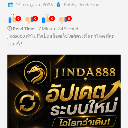
15 กรกฎาคม 2026
Bobby Henderson
0
0
0
0
Read Time:
7 Minute, 34 Second
jinda888 ทำไมถึงเป็นสล็อตเว็บไซต์ตรงที่ แตกโหด ที่สุด
เวลานี้ !