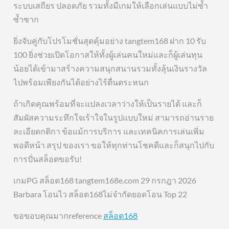
ระบบเสถียร ปลอดภัย รวมทั้งมีเกมให้เลือกเล่นแบบไม่ซ้ำ
ซ้ำซาก
ยิ่งจับคู่กับโปรโมชั่นสุดคุ้มอย่าง tangtem168 ฝาก 10 รับ
100 ยิ่งช่วยเปิดโอกาสให้ทั้งผู้เล่นคนใหม่และก็ผู้เล่นทุน
น้อยได้เข้ามาสร้างความสนุกสนานรวมทั้งลุ้นเงินรางวัล
ไปพร้อมเพียงกันได้อย่างไร้ตื่นตระหนก
ถ้าเกิดคุณพร้อมที่จะแปลงเวลาว่างให้เป็นรายได้ และก็
สัมผัสความระทึกใจเร้าใจในรูปแบบใหม่ สามารถอ่านราย
ละเอียดกติกา ข้อแม้การบริการ และเทคนิคการเล่นเพิ่ม
พอดีหน้า สรุป ของเรา ขอให้ทุกท่านโชคดีและก็สนุกไปกับ
การปั่นสล็อตขอรับ!
เกมPG สล็อต168 tangtem168e.com 29 กรกฎา 2026
Barbara โอนไว สล็อต168ไม่จำกัดยอดโอน Top 22
ขอขอบคุณมากreference
สล็อต168