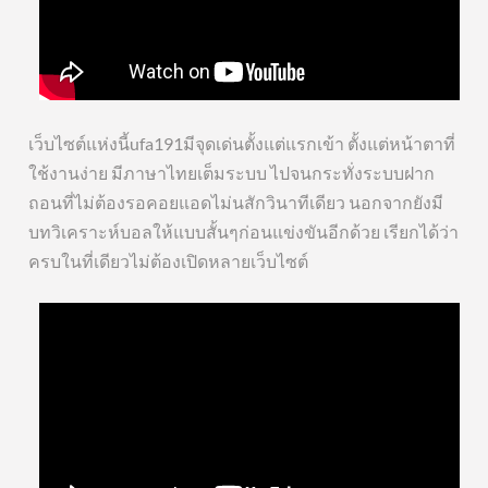
เว็บไซต์แห่งนี้ufa191มีจุดเด่นตั้งแต่แรกเข้า ตั้งแต่หน้าตาที่
ใช้งานง่าย มีภาษาไทยเต็มระบบ ไปจนกระทั่งระบบฝาก
ถอนที่ไม่ต้องรอคอยแอดไม่นสักวินาทีเดียว นอกจากยังมี
บทวิเคราะห์บอลให้แบบสั้นๆก่อนแข่งขันอีกด้วย เรียกได้ว่า
ครบในที่เดียวไม่ต้องเปิดหลายเว็บไซต์