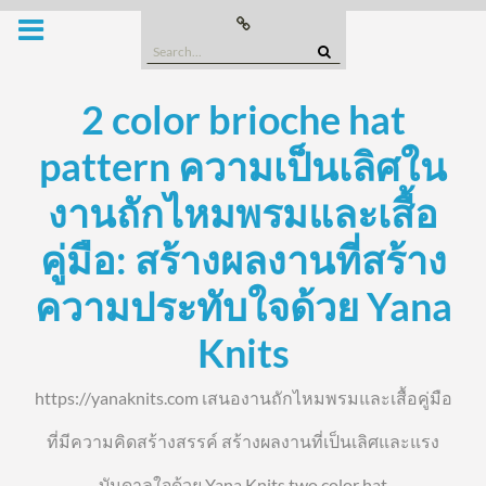
Skip
Buy
this
to
Domain
Search
content
for:
2 color brioche hat
pattern ความเป็นเลิศใน
งานถักไหมพรมและเสื้อ
คู่มือ: สร้างผลงานที่สร้าง
ความประทับใจด้วย Yana
Knits
https://yanaknits.com เสนองานถักไหมพรมและเสื้อคู่มือ
ที่มีความคิดสร้างสรรค์ สร้างผลงานที่เป็นเลิศและแรง
บันดาลใจด้วย Yana Knits two color hat