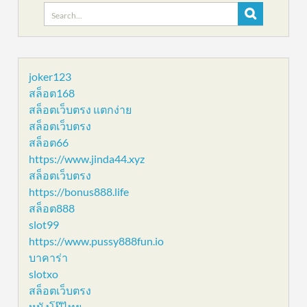
Search
for:
joker123
สล็อต168
สล็อตเว็บตรง แตกง่าย
สล็อตเว็บตรง
สล็อต66
https://www.jinda44.xyz
สล็อตเว็บตรง
https://bonus888.life
สล็อต888
slot99
https://www.pussy888fun.io
บาคาร่า
slotxo
สล็อตเว็บตรง
หนังโป๊ไทย