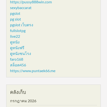
https://pussy888win.com
sexybaccarat
pgslot
pg slot
pgslot เว็บตรง
fullslotpg
live22
ดูหนัง
ดูหนังฟรี
ดูหนังชนโรง
faro168
สล็อต456
https://www.puntaek66.me
คลังเก็บ
กรกฎาคม 2026