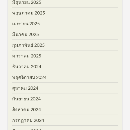
มิถุนายน 2025
พฤษภาคม 2025
เมษายน 2025
มีนาคม 2025
กุมภาพันธ์ 2025
มกราคม 2025
ธันวาคม 2024
พฤศจิกายน 2024
ตุลาคม 2024
กันยายน 2024
สิงหาคม 2024
กรกฎาคม 2024