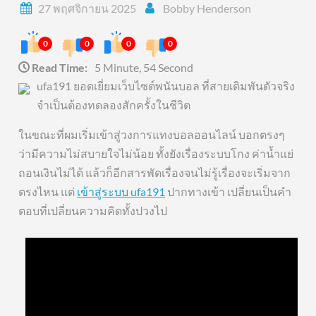
27 พฤศจิกายน 2025
Bobby Henderson
0
0
0
0
Read Time:
5 Minute, 54 Second
ufa191 ยอดเยี่ยมเว็บไซต์พนันบอล ที่สายเดิมพันตัวจริง
จำเป็นต้องทดลองสักครั้งในชีวิต
ในขณะที่ผมเริ่มเข้าสู่วงการแทงบอลออนไลน์ บอกตรงๆ
ว่ามีความไม่สบายใจไม่น้อย ทั้งยังเรื่องระบบโกง ค่าน้ำแย่
ถอนเงินไม่ได้ แล้วก็อีกสารพัดเรื่องจนไม่รู้เรื่องจะเริ่มจาก
ตรงไหน แต่
เข้าสู่ระบบ ufa191
ปากทางเข้า เปลี่ยนเป็นคำ
ตอบที่เปลี่ยนความคิดทั้งปวงไป