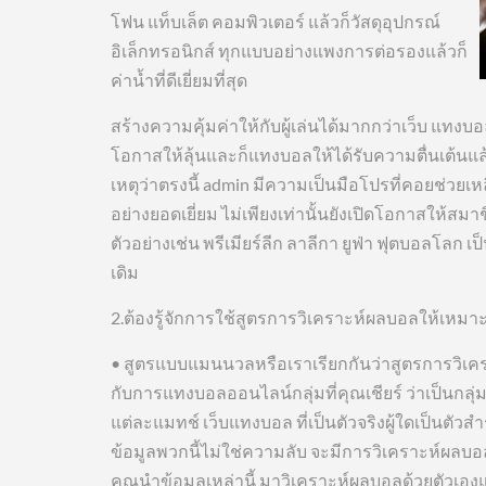
โฟน แท็บเล็ต คอมพิวเตอร์ แล้วก็วัสดุอุปกรณ์
อิเล็กทรอนิกส์ ทุกแบบอย่างแพงการต่อรองแล้วก็
ค่าน้ำที่ดีเยี่ยมที่สุด
สร้างความคุ้มค่าให้กับผู้เล่นได้มากกว่าเว็บ แทง
โอกาสให้ลุ้นและก็แทงบอลให้ได้รับความตื่นเต้นแล
เหตุว่าตรงนี้ admin มีความเป็นมือโปรที่คอยช่
อย่างยอดเยี่ยม ไม่เพียงเท่านั้นยังเปิดโอกาสให้สม
ตัวอย่างเช่น พรีเมียร์ลีก ลาลีกา ยูฟ่า ฟุตบอลโล
เดิม
2.ต้องรู้จักการใช้สูตรการวิเคราะห์ผลบอลให้เหมาะ
• สูตรแบบแมนนวลหรือเราเรียกกันว่าสูตรการวิเครา
กับการแทงบอลออนไลน์กลุ่มที่คุณเชียร์ ว่าเป็นกลุ่ม
แต่ละแมทช์ เว็บแทงบอล ที่เป็นตัวจริงผู้ใดเป็นตัวส
ข้อมูลพวกนี้ไม่ใช่ความลับ จะมีการวิเคราะห์ผลบอลจ
คุณนำข้อมูลเหล่านี้ มาวิเคราะห์ผลบอลด้วยตัวเอ