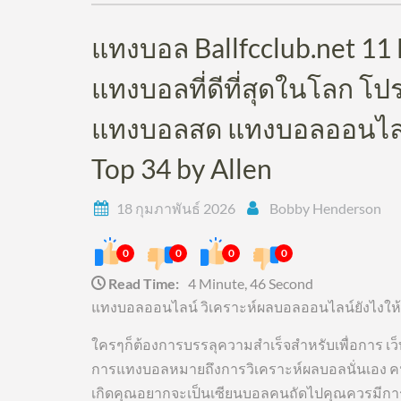
แทงบอล Ballfcclub.net 11
แทงบอลที่ดีที่สุดในโลก โ
แทงบอลสด แทงบอลออนไลน์
Top 34 by Allen
18 กุมภาพันธ์ 2026
Bobby Henderson
0
0
0
0
Read Time:
4 Minute, 46 Second
แทงบอลออนไลน์ วิเคราะห์ผลบอลออนไลน์ยังไงให้
ใครๆก็ต้องการบรรลุความสำเร็จสำหรับเพื่อการ เว
การแทงบอลหมายถึงการวิเคราะห์ผลบอลนั่นเอง คนวิ
เกิดคุณอยากจะเป็นเซียนบอลคนถัดไปคุณควรมีการ