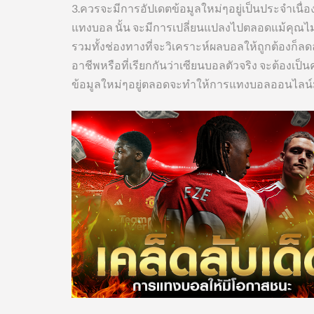
3.ควรจะมีการอัปเดตข้อมูลใหม่ๆอยู่เป็นประจำเนื่อ
แทงบอล นั้น จะมีการเปลี่ยนแปลงไปตลอดแม้คุณไม่หา
รวมทั้งช่องทางที่จะวิเคราะห์ผลบอลให้ถูกต้องก็
อาชีพหรือที่เรียกกันว่าเซียนบอลตัวจริง จะต้องเป็น
ข้อมูลใหม่ๆอยู่ตลอดจะทำให้การแทงบอลออนไลน