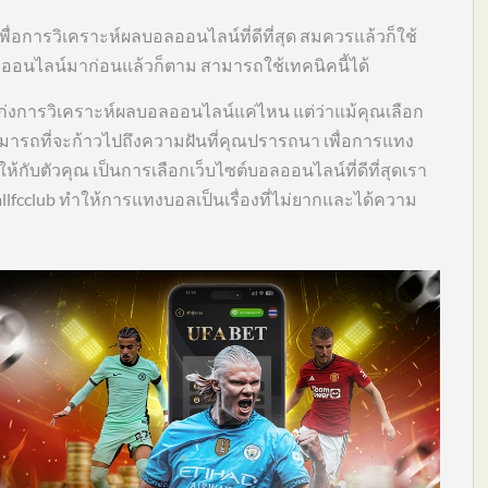
ื่อการวิเคราะห์ผลบอลออนไลน์ที่ดีที่สุด สมควรแล้วก็ใช้
ลออนไลน์มาก่อนแล้วก็ตาม สามารถใช้เทคนิคนี้ได้
จะเก่งการวิเคราะห์ผลบอลออนไลน์แค่ไหน แต่ว่าแม้คุณเลือก
สามารถที่จะก้าวไปถึงความฝันที่คุณปรารถนา เพื่อการแทง
ับตัวคุณ เป็นการเลือกเว็บไซต์บอลออนไลน์ที่ดีที่สุดเรา
 ballfcclub ทำให้การแทงบอลเป็นเรื่องที่ไม่ยากและได้ความ