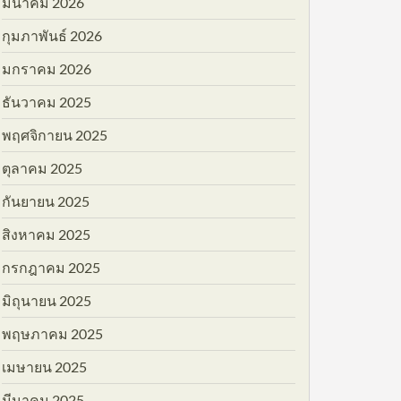
มีนาคม 2026
กุมภาพันธ์ 2026
มกราคม 2026
ธันวาคม 2025
พฤศจิกายน 2025
ตุลาคม 2025
กันยายน 2025
สิงหาคม 2025
กรกฎาคม 2025
มิถุนายน 2025
พฤษภาคม 2025
เมษายน 2025
มีนาคม 2025