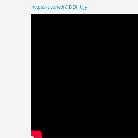
https://t.co/wJrODDHUjy