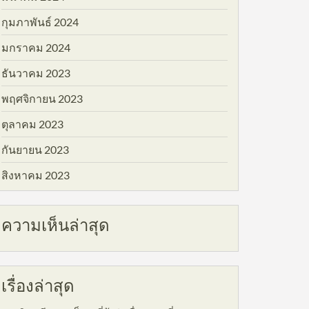
กุมภาพันธ์ 2024
มกราคม 2024
ธันวาคม 2023
พฤศจิกายน 2023
ตุลาคม 2023
กันยายน 2023
สิงหาคม 2023
ความเห็นล่าสุด
เรื่องล่าสุด