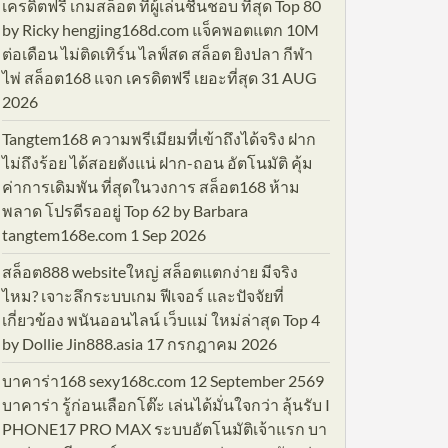
เครดิตฟรี เกมสล็อต ที่ผู้เล่นชื่นชอบ ที่สุด Top 80
by Ricky hengjing168d.com แจ็คพอตแตก 10M
ต่อเดือน ไม่ติดเทิร์น ไลฟ์สด สล็อต ยิงปลา กีฬา
ไพ่ สล็อต168 แจก เครดิตฟรี เยอะที่สุด 31 AUG
2026
Tangtem168 ความพรีเมียมที่เข้าถึงได้จริง ฝาก
ไม่ถึงร้อย ได้สอยตังแน่ ฝาก-ถอน อัตโนมัติ คุ้ม
ค่าการเดิมพัน ที่สุดในวงการ สล็อต168 ห้าม
พลาด โปรดีรออยู่ Top 62 by Barbara
tangtem168e.com 1 Sep 2026
สล็อต888 websiteใหญ่ สล็อตแตกง่าย มีจริง
ไหม? เจาะลึกระบบเกม ฟีเจอร์ และปัจจัยที่
เกี่ยวข้อง พนันออนไลน์ เว็บแม่ ใหม่ล่าสุด Top 4
by Dollie Jin888.asia 17 กรกฎาคม 2026
บาคาร่า168 sexy168c.com 12 September 2569
บาคาร่า รู้ก่อนเลือกโต๊ะ เล่นได้มั่นใจกว่า ลุ้นรับ I
PHONE17 PRO MAX ระบบอัตโนมัติเจ้าแรก บา