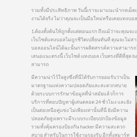
รวมทั้งมีประสิทธิภาพ วันนี้เราจะมาแนะนำกลเม็ดเพ
งานได้จริง ไม่ว่าคุณจะเป็นมือใหม่หรือเคยแทงบอ
1.ต้องตั้งต้นให้ถูกตั้งแต่ตอนแรก ถึงแม้ว่าจะคุณ
เว็บไซต์แทงบอลไม่ถูกชีวิตเปลี่ยนทันที คุณจะไม่
บอลออนไลน์ได้ฉะนั้นการผลิตสรรค์ความสามารถให้ก
เสนอแนะตรงนี้ เว็บไซต์ แทงบอล เว็บตรงที่ดีที่สุด
สามารถ
มีความน่าไว้ใจสูงซึ่งที่นี่ได้รับการยอมรับว่าเป็น
มาตรฐานแห่งความปลอดภัยและสะดวกสบาย
ด้วยระบบการรักษาข้อมูลที่นำสมัยแล้วก็การ
บริการที่ตอบปัญหาผู้เล่นตลอด 24 ชั่วโมง และยัง
เป็นต่อเหนือคู่แข่ง ไม่เพียงเท่านั้นที่นี่ ยังมีความ
ปลอดภัยสูงเพราะมีระบบระเบียบปกป้องข้อมูล
รวมทั้งคุ้มครองป้องกัน hacker มีความสะดวก
สบาย สำหรับในการใช้งานรองรับ อีกทั้งสมาร์ท