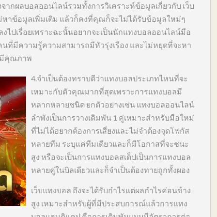
งจากผลบอลออนไลน์รวมทั้งการวิเคราะห์ข้อมูลเกี่ยวกับ เว็บ
ข้อมูลเพิ่มเติม แล้วก็คงที่คุณก็จะไม่ได้รับข้อมูลใหม่ๆ
ลดลงไปเรื่อยเพราะฉะนั้นอยากจะเป็นนักแทงบอลออนไลน์มือ
คนที่มีความรู้ความสามารถมีหัวรุ่งเรือง และไม่หยุดที่จะหา
์มีคุณภาพ
4.จำเป็นต้องทราบดีว่าแทงบอลประเภทไหนที่จะ
เหมาะกับตัวคุณมากที่สุดเพราะการแทงบอลมี
หลากหลายชนิด ยกตัวอย่างเช่น แทงบอลออนไลน์
ลำพังเป็นการวางเดิมพัน 1 คู่เหมาะสำหรับมือใหม่
ที่ไม่ได้อยากต้องการเสี่ยงและไม่จำต้องจุดโฟกัส
หลายทีม ระบุแค่ทีมเดียวและก็มีโอกาสที่จะชนะ
สูง หรือจะเป็นการแทงบอลสเต็ปเป็นการแทงบอล
หลายคู่ในบิลเดียวและก็จำเป็นต้องทายถูกทั้งผอง
เว็บแทงบอล ถึงจะได้รับกำไรแต่ผลกำไรค่อนข้าง
สูง เหมาะสำหรับผู้ที่มีประสบการณ์แล้วการแทง
บอลแฮนดิแคป คือการเดิมพันแบบมีอัตราการต่อ