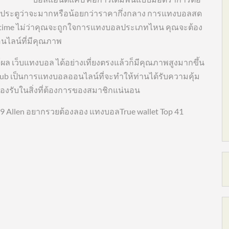
ระตูว่าจะมากหรือน้อยกว่าราคากึ่งกลาง การแทงบอลสด
 time ไม่ว่าคุณจะถูกใจการแทงบอลประเภทไหน คุณจะต้อง
อนไลน์ที่มีคุณภาพ
์ผล เว็บแทงบอล ได้อย่างเที่ยงตรงแล้วก็มีคุณภาพสูงมากขึ้น
club เป็นการแทงบอลออนไลน์ที่จะทำให้ท่านได้รับความคุ้ม
นี่รองรับในสิ่งที่ต้องการของสมาชิกแน่นอน
 69 Allen อยากรวยต้องลอง แทงบอลTrue wallet Top 41