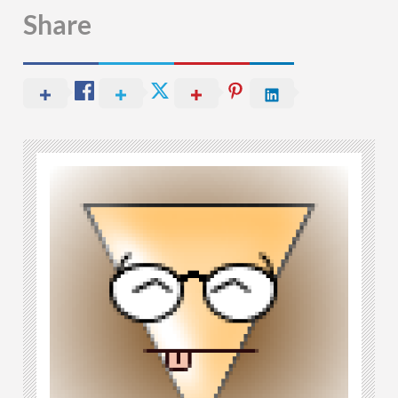
Share