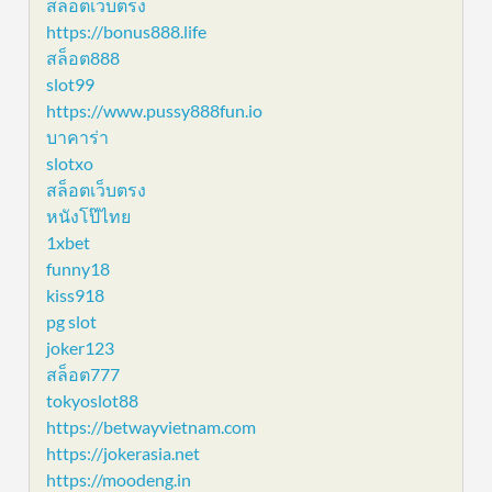
สล็อตเว็บตรง
https://bonus888.life
สล็อต888
slot99
https://www.pussy888fun.io
บาคาร่า
slotxo
สล็อตเว็บตรง
หนังโป๊ไทย
1xbet
funny18
kiss918
pg slot
joker123
สล็อต777
tokyoslot88
https://betwayvietnam.com
https://jokerasia.net
https://moodeng.in