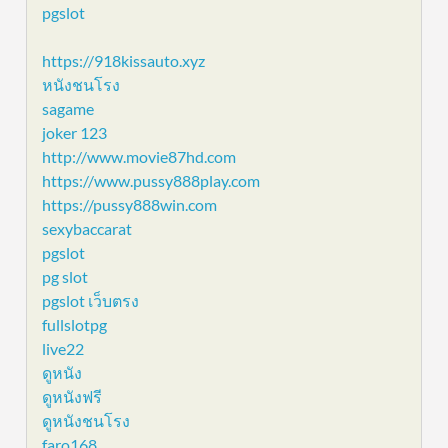
pgslot
https://918kissauto.xyz
หนังชนโรง
sagame
joker 123
http://www.movie87hd.com
https://www.pussy888play.com
https://pussy888win.com
sexybaccarat
pgslot
pg slot
pgslot เว็บตรง
fullslotpg
live22
ดูหนัง
ดูหนังฟรี
ดูหนังชนโรง
faro168