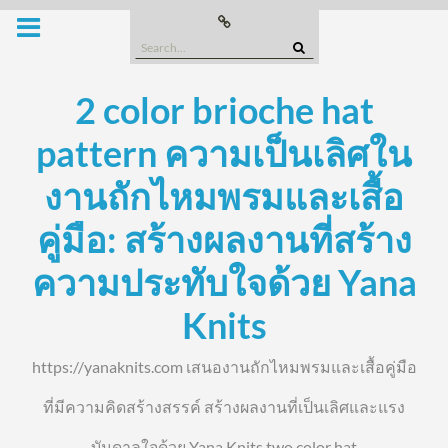
Skip
Buy
this
to
Domain
Search
content
for:
2 color brioche hat
pattern ความเป็นเลิศใน
งานถักไหมพรมและเสื้อ
คู่มือ: สร้างผลงานที่สร้าง
ความประทับใจด้วย Yana
Knits
https://yanaknits.com เสนองานถักไหมพรมและเสื้อคู่มือ
ที่มีความคิดสร้างสรรค์ สร้างผลงานที่เป็นเลิศและแรง
บันดาลใจด้วย Yana Knits two color hat