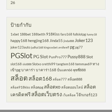
26
ป้ายกำกับ
918Kiss
188bet
1xbet
188betth
faro168
fullslotpg
funny18
Joker123
happy168
hengjing168
Jinda55
jinda888
pg
joker123auto
pg77
judhai168
kingxxxbet เครดิตฟรี
PGSlot
PG Slot
Pussy888
Slot
PunPro777
ทาง
temmax69
slot168
Slotxo
sretthi99
tangtem168
slot888
เข้าpg
บาคาร่า
บาคาร่า168
ปั่นแตก66
พุซซี่888
สล็อต
สล็อต168
สล็อต888
สล็อต777
สล็อตxo
สล็อต
สล็อตpg
สล็อตออนไลน์
สล็อต918kiss
สล็อตเว็บตรง
เครดิตฟรี
โจ๊กเกอร์123
เว็บสล็อต