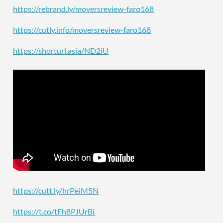
https://rebrand.ly/moversreview-faro168
https://cutly.info/moversreview-faro168
https://shorturl.asia/ND2iU
https://cutt.ly/hrPeiM5N
https://t.co/tFh8PJUrBi