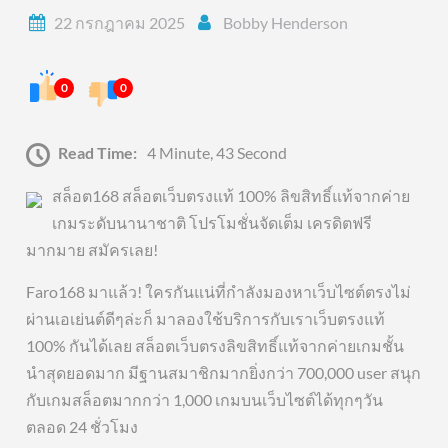
22 กรกฎาคม 2025
Bobby Henderson
0
0
Read Time:
4 Minute, 43 Second
สล็อต168 สล็อตเว็บตรงแท้ 100% ลิขสิทธิ์แท้จากค่าย
เกมระดับนานาชาติ โปรโมชั่นจัดเต็ม เครดิตฟรี
มากมาย สมัครเลย!
Faro168 มาแล้ว! ใครกันแน่ที่กำลังมองหาเว็บไซต์ตรงไม่
ผ่านเอเย่นต์ดีๆล่ะก็ มาลองใช้บริการกับเราเว็บตรงแท้
100% กันได้เลย สล็อตเว็บตรงลิขสิทธิ์แท้จากค่ายเกมชั้น
นำสุดยอดมาก มีฐานสมาชิกมากยิ่งกว่า 700,000 user สนุก
กับเกมสล็อตมากกว่า 1,000 เกมบนเว็บไซต์ได้ทุกๆวัน
ตลอด 24 ชั่วโมง