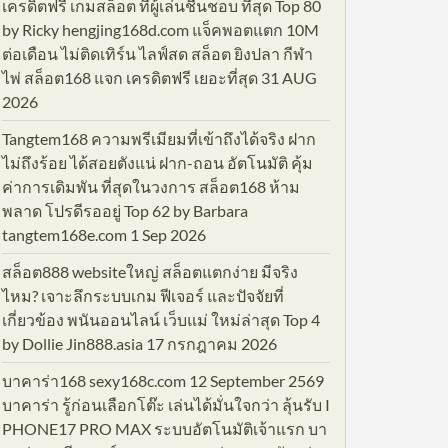
เครดิตฟรี เกมสล็อต ที่ผู้เล่นชื่นชอบ ที่สุด Top 80
by Ricky hengjing168d.com แจ็คพอตแตก 10M
ต่อเดือน ไม่ติดเทิร์น ไลฟ์สด สล็อต ยิงปลา กีฬา
ไพ่ สล็อต168 แจก เครดิตฟรี เยอะที่สุด 31 AUG
2026
Tangtem168 ความพรีเมียมที่เข้าถึงได้จริง ฝาก
ไม่ถึงร้อย ได้สอยตังแน่ ฝาก-ถอน อัตโนมัติ คุ้ม
ค่าการเดิมพัน ที่สุดในวงการ สล็อต168 ห้าม
พลาด โปรดีรออยู่ Top 62 by Barbara
tangtem168e.com 1 Sep 2026
สล็อต888 websiteใหญ่ สล็อตแตกง่าย มีจริง
ไหม? เจาะลึกระบบเกม ฟีเจอร์ และปัจจัยที่
เกี่ยวข้อง พนันออนไลน์ เว็บแม่ ใหม่ล่าสุด Top 4
by Dollie Jin888.asia 17 กรกฎาคม 2026
บาคาร่า168 sexy168c.com 12 September 2569
บาคาร่า รู้ก่อนเลือกโต๊ะ เล่นได้มั่นใจกว่า ลุ้นรับ I
PHONE17 PRO MAX ระบบอัตโนมัติเจ้าแรก บา