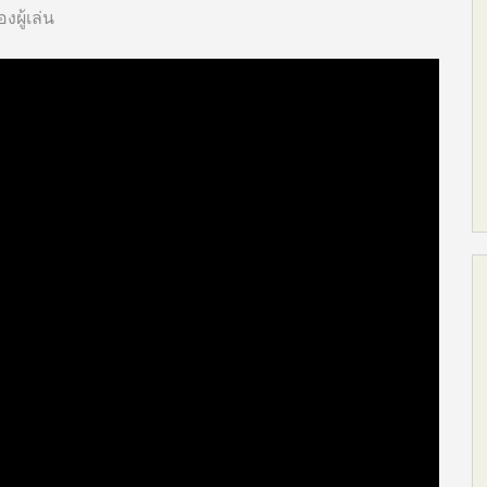
ผู้เล่น