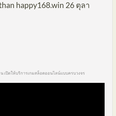
athan happy168.win 26 ตุลา
่อน เปิดให้บริการเกมสล็อตออนไลน์แบบครบวงจร