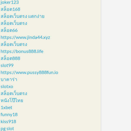
joker123
สล็อต168
สล็อตเว็บตรง แตกง่าย
สล็อตเว็บตรง
สล็อต66
https://www.jinda44.xyz
สล็อตเว็บตรง
https://bonus888.life
สล็อต888
slot99
https://www.pussy888fun.io
บาคาร่า
slotxo
สล็อตเว็บตรง
หนังโป๊ไทย
1xbet
funny18
kiss918
pg slot