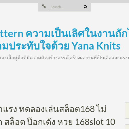
Buy
Search
this
Domain
for:
attern ความเป็นเลิศในงานถัก
ามประทับใจด้วย Yana Knits
เสื้อคู่มือที่มีความคิดสร้างสรรค์ สร้างผลงานที่เป็นเลิศและแรงบ
าแรง ทดลองเล่นสล็อต168 ไม่
า สล็อต ป๊อกเด้ง หวย 168slot 10