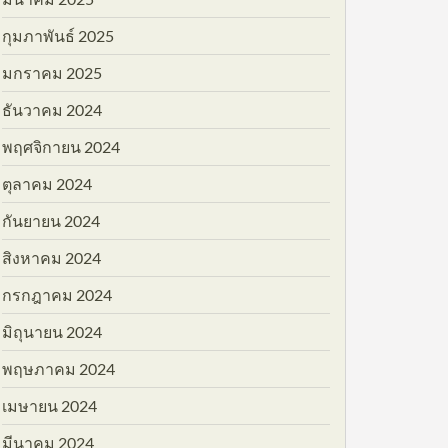
กุมภาพันธ์ 2025
มกราคม 2025
ธันวาคม 2024
พฤศจิกายน 2024
ตุลาคม 2024
กันยายน 2024
สิงหาคม 2024
กรกฎาคม 2024
มิถุนายน 2024
พฤษภาคม 2024
เมษายน 2024
มีนาคม 2024