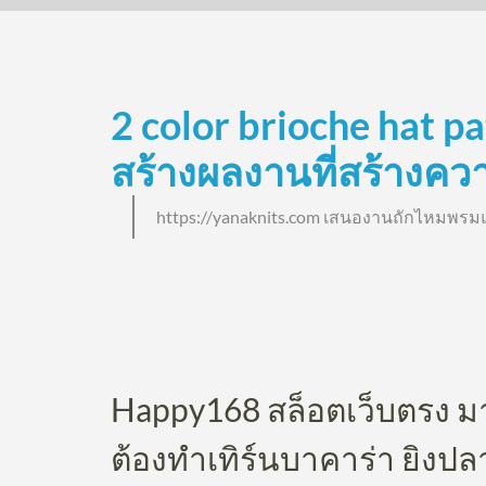
Skip
to
content
2 color brioche hat p
สร้างผลงานที่สร้างคว
https://yanaknits.com เสนองานถักไหมพรมและ
Happy168 สล็อตเว็บตรง ม
ต้องทำเทิร์นบาคาร่า ยิงปล