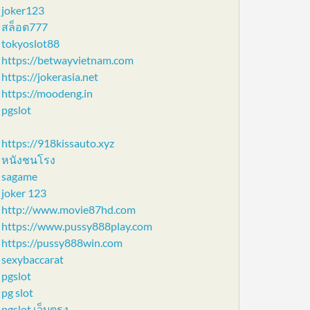
joker123
สล็อต777
tokyoslot88
https://betwayvietnam.com
https://jokerasia.net
https://moodeng.in
pgslot
https://918kissauto.xyz
หนังชนโรง
sagame
joker 123
http://www.movie87hd.com
https://www.pussy888play.com
https://pussy888win.com
sexybaccarat
pgslot
pg slot
pgslot เว็บตรง