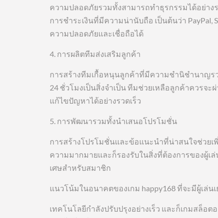
ความปลอดภัยรวมทั้งสามารถทำธุรกรรมได้อย่างรวด
การชำระเงินที่มีความน่านับถือ เป็นต้นว่า PayPal,
ความปลอดภัยและเชื่อถือได้
4. การผลิตทีมส่งเสริมลูกค้า
การสร้างทีมเกื้อหนุนลูกค้าที่มีความชำนิชำนาญร
24 ชั่วโมงเป็นสิ่งจำเป็น ทีมช่วยเหลือลูกค้าควรจ
แก้ไขปัญหาได้อย่างรวดเร็ว
5. การพัฒนารวมทั้งนำเสนอโปรโมชั่น
การสร้างโปรโมชั่นและข้อแนะนำที่น่าสนใจช่วยเพ
ความมากมายและก็รองรับในสิ่งที่ต้องการของผู้เล่น 
เศษสำหรับสมาชิก
แนวโน้มในอนาคตของเกม happy168 ที่จะมีผู้เล่นเย
เทคโนโลยีกำลังปรับปรุงอย่างเร็ว และก็เกมสล็อ