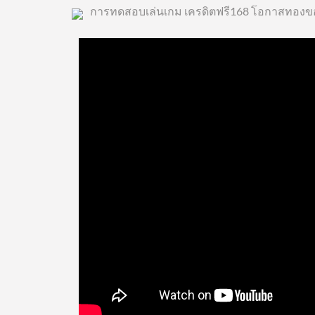
การทดสอบเล่นเกม เครดิตฟรี168 โอกาสทองของ