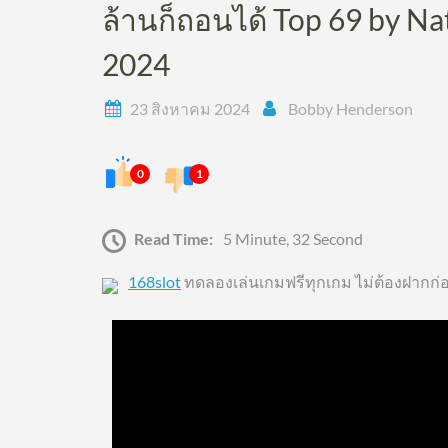
ล้านก็ถอนได้ Top 69 by N
2024
23 สิงหาคม 2024
Bobby Henderson
0
1
Read Time:
5 Minute, 32 Second
168slot
ทดลองเล่นเกมฟรีทุกเกม ไม่ต้องฝากก