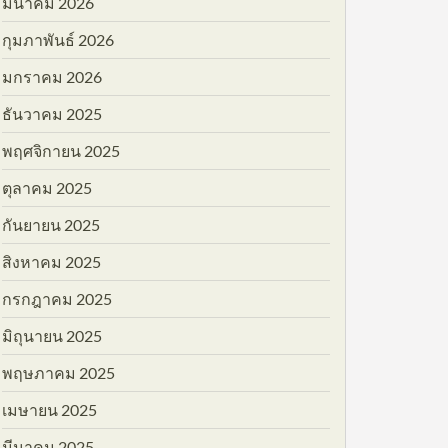
มีนาคม 2026
กุมภาพันธ์ 2026
มกราคม 2026
ธันวาคม 2025
พฤศจิกายน 2025
ตุลาคม 2025
กันยายน 2025
สิงหาคม 2025
กรกฎาคม 2025
มิถุนายน 2025
พฤษภาคม 2025
เมษายน 2025
มีนาคม 2025