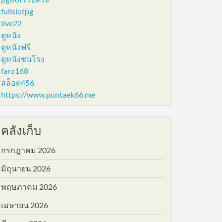
fullslotpg
live22
ดูหนัง
ดูหนังฟรี
ดูหนังชนโรง
faro168
สล็อต456
https://www.puntaek66.me
คลังเก็บ
กรกฎาคม 2026
มิถุนายน 2026
พฤษภาคม 2026
เมษายน 2026