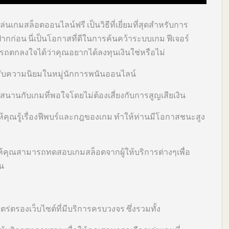
กมสล็อตออนไลน์ฟรี เป็นวิธีที่เยี่ยมที่สุดสำหรับการ
ากก่อน นี่เป็นโอกาสที่ดีในการค้นคว้าระบบเกม ฟีเจอร์
ารถตกลงใจได้ว่าคุณอยากได้ลงทุนเงินใช่หรือไม่
้รับความนิยมในหมู่นักการพนันออนไลน์
านกับเกมที่พอใจโดยไม่ต้องเสี่ยงกับการสูญเสียเงิน
ให้คุณรู้เรื่องฟีพบร์และกฎของเกม ทำให้ท่านมีโอกาสชนะสูง
ห้คุณสามารถทดสอบเกมสล็อตจากผู้ให้บริการต่างๆเพื่อ
่น
ตร่ตรองเว็บไซต์ที่มีบริการครบวงจร ซึ่งรวมทั้ง