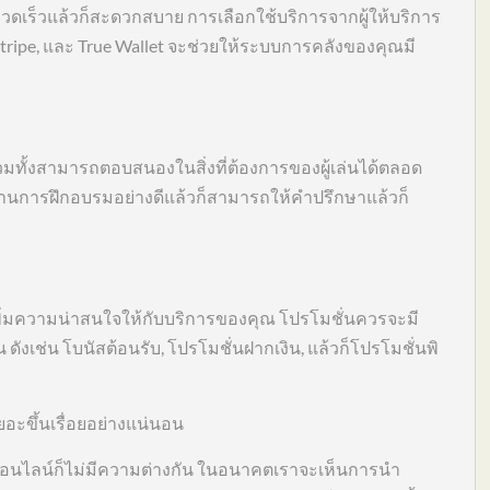
เร็วแล้วก็สะดวกสบาย การเลือกใช้บริการจากผู้ให้บริการ
 Stripe, และ True Wallet จะช่วยให้ระบบการคลังของคุณมี
วมทั้งสามารถตอบสนองในสิ่งที่ต้องการของผู้เล่นได้ตลอด
ะผ่านการฝึกอบรมอย่างดีแล้วก็สามารถให้คำปรึกษาแล้วก็
ิ่มความน่าสนใจให้กับบริการของคุณ โปรโมชั่นควรจะมี
ดังเช่น โบนัสต้อนรับ, โปรโมชั่นฝากเงิน, แล้วก็โปรโมชั่นพิ
อะขึ้นเรื่อยอย่างแน่นอน
ตออนไลน์ก็ไม่มีความต่างกัน ในอนาคตเราจะเห็นการนำ