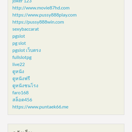
joker 123
http://www.movie87hd.com
https://www.pussy888play.com
https://pussy888win.com
sexybaccarat
pgslot
pg slot
pgslot เว็บตรง
fullslotpg
live22
ดูหนัง
ดูหนังฟรี
ดูหนังชนโรง
faro168
สล็อต456
https://www.puntaek66.me