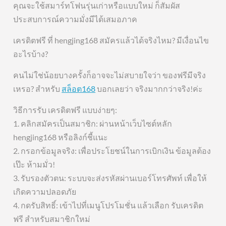
คุณจะใช้สมาร์ทโฟนรุ่นเก่าหรือแบบใหม่ ก็สัมผัส
ประสบการณ์ความมั่งมีได้เสมอภาค
เครดิตฟรี ที่ hengjing168 สมัครแล้วได้จริงไหม? มีเงื่อนไข
อะไรบ้าง?
คนไม่ใช่น้อยบางครั้งก็อาจจะไม่สบายใจว่า ของฟรีมีจริง
เหรอ? สำหรับ
สล็อต168
บอกเลยว่า จริงมากกว่าจริง!ค่ะ
วิธีการรับ เครดิตฟรี แบบง่ายๆ:
1. คลิกสมัครเป็นสมาชิก: ผ่านหน้าเว็บไซต์หลัก
hengjing168 หรือลิงก์ชี้แนะ
2. กรอกข้อมูลจริง: เพื่อประโยชน์ในการเบิกเงิน ข้อมูลต้อง
เป๊ะ ห้ามมั่ว!
3. รับรองตัวตน: ระบบจะส่งรหัสผ่านเบอร์โทรศัพท์ เพื่อให้
เกิดความปลอดภัย
4. กดรับสิทธิ์: เข้าไปที่เมนูโปรโมชั่น แล้วเลือก รับเครดิต
ฟรี สำหรับสมาชิกใหม่