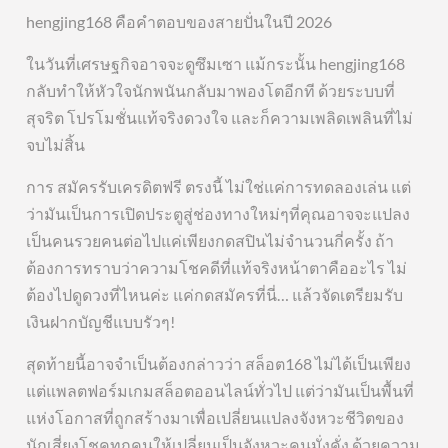
hengjing168 คือคำตอบของสายปั่นในปี 2026
ในวันที่เศรษฐกิจอาจจะดูซึมเซา แม้กระนั้น hengjing168
กลับทำให้หัวใจนักพนันกลับมาพองโตอีกที ด้วยระบบที่
สุจริต โปรโมชั่นแท้จริงดวงใจ และก็ความเพลิดเพลินที่ไม่
จบไม่สิ้น
การ สมัครรับเครดิตฟรี ตรงนี้ ไม่ใช่แค่การทดลองเล่น แต่
ว่ามันเป็นการเปิดประตูสู่ช่องทางใหม่ๆที่คุณอาจจะแปลง
เป็นคนรวยคนต่อไปแค่เพียงกดสปินไม่จำนวนกี่ครั้ง ถ้า
ต้องการทราบว่าความโชคดีที่แท้จริงหน้าตาคืออะไร ไม่
ต้องไปดูดวงที่ไหนค่ะ แค่กดสมัครที่นี่… แล้วจัดเตรียมรับ
เงินฝากบัญชีแบบรัวๆ!
สุดท้ายนี้อาจจำเป็นต้องกล่าวว่า สล็อต168 ไม่ได้เป็นเพียง
แต่แพลตฟอร์มเกมสล็อตออนไลน์ทั่วไป แต่ว่ามันเป็นพื้นที่
แห่งโอกาสที่ถูกสร้างมาเพื่อเปลี่ยนแปลงจังหวะชีวิตของ
นักเสี่ยงโชคทุกคนให้เปลี่ยนเป็นจังหวะคนมั่งคั่ง ด้วยความ