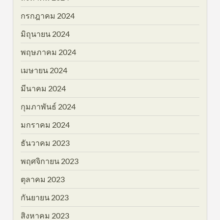
กรกฎาคม 2024
มิถุนายน 2024
พฤษภาคม 2024
เมษายน 2024
มีนาคม 2024
กุมภาพันธ์ 2024
มกราคม 2024
ธันวาคม 2023
พฤศจิกายน 2023
ตุลาคม 2023
กันยายน 2023
สิงหาคม 2023