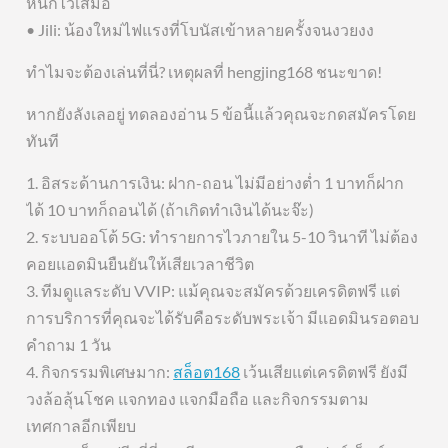
หนักไว้เสมอ
• Jili: น้องใหม่ไฟแรงที่โบนัสเข้าหลายครั้งจนงวยงง
ทำไมจะต้องเล่นที่นี่? เหตุผลที่ hengjing168 ชนะขาด!
หากยังลังเลอยู่ ทดลองอ่าน 5 ข้อนี้แล้วคุณจะกดสมัครโดย
ทันที
1. อิสระด้านการเงิน: ฝาก-ถอน ไม่มีอย่างต่ำ 1 บาทก็ฝาก
ได้ 10 บาทก็ถอนได้ (ถ้าเกิดทำเงินได้นะจ๊ะ)
2. ระบบออโต้ 5G: ทำรายการไวภายใน 5-10 วินาที ไม่ต้อง
คอยแอดมินยืนยันให้เสียเวลาชีวิต
3. ทีมดูแลระดับ VVIP: แม้คุณจะสมัครด้วยเครดิตฟรี แต่
การบริการที่คุณจะได้รับคือระดับพระเจ้า มีแอดมินรอตอบ
คำถาม 1 วัน
4. กิจกรรมพิเศษมาก:
สล็อต168
เว้นเสียแต่เครดิตฟรี ยังมี
วงล้อลุ้นโชค แจกทอง แจกมือถือ และกิจกรรมตาม
เทศกาลอีกเพียบ