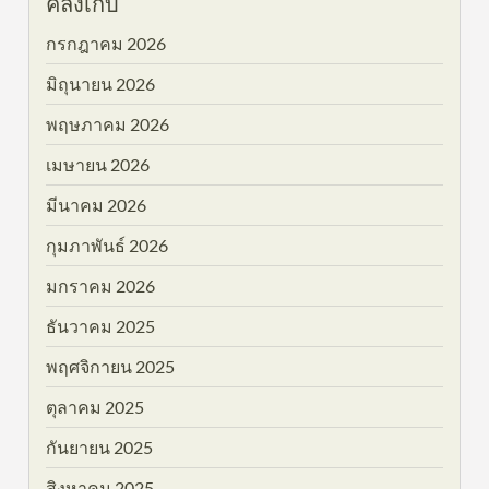
คลังเก็บ
กรกฎาคม 2026
มิถุนายน 2026
พฤษภาคม 2026
เมษายน 2026
มีนาคม 2026
กุมภาพันธ์ 2026
มกราคม 2026
ธันวาคม 2025
พฤศจิกายน 2025
ตุลาคม 2025
กันยายน 2025
สิงหาคม 2025