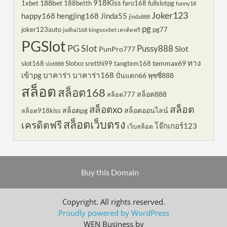
918Kiss
188bet
1xbet
188betth
faro168
fullslotpg
funny18
Joker123
happy168
hengjing168
Jinda55
jinda888
pg
joker123auto
pg77
judhai168
kingxxxbet เครดิตฟรี
PGSlot
PG Slot
Pussy888
Slot
PunPro777
ทาง
temmax69
slot168
Slotxo
sretthi99
tangtem168
slot888
เข้าpg
บาคาร่า
บาคาร่า168
ปั่นแตก66
พุซซี่888
สล็อต
สล็อต168
สล็อต888
สล็อต777
สล็อตxo
สล็อต
สล็อตpg
สล็อตออนไลน์
สล็อต918kiss
สล็อตเว็บตรง
เครดิตฟรี
โจ๊กเกอร์123
เว็บสล็อต
Buy this Domain
Copyright. All rights reserved.
Proudly powered by WordPress
WEN Business by