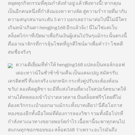
หยุดทุกกิจกรรมที่คุณกำลังทำอยู่ แล้วฟังทางนี้! หากคุณ
เป็นอีกคนหนึ่งที่กำลังมองหา ทางลัด สู่ความร่ำรวยที่มากับ
ความสนุกสนานระดับ 5 ดาว บอกเลยว่านาต่อไปนี้ไม่มีใคร
เกินหน้าเกินตา hengjing168 อีกแล้วจ้ะ! นี่ไม่ใช่แค่เว็บ
สล็อตไก่กาที่เปิดมาเพื่อกินเงินผู้เล่นไปวันๆแม้กระนั้นตรงนี้
คืออาณาจักรที่การลุ้นโชคที่ถูกดีไซน์มาเพื่อคำว่า โชคดี
สมชื่อจริงๆ
ความดีเยี่ยมที่ทำให้ hengjing168 แปลงเป็นทอล์กออฟ
เดอะทาวน์ในชั่วช้าข้ามคืน เป็นแคมเปญ สมัครรับ
เครดิตฟรี ที่แจกจริง แจกหนัก กระทั่งคู่ปรับจะต้องค้อน
ขวับ! ลองคิดดูสิขา จะมีที่แห่งไหนที่ดวงใจสปอร์ตขนาดให้
ท่านได้ทดลองเข้าไปวาดลวดลาย ปั่นสล็อตฟรีๆโดยที่ไม่
ต้องควักกระเป๋าออกมาแม้กระทั้งบาทเดียว? นี่คือโอกาส
ทองของอีกทั้งมือใหม่ที่ต้องการลองวิชา รวมทั้งมือโปรที่
กำลังหาแนวทางขยายพอร์ตกำไร เนื้อหานี้จะพาทุกคนไป
สแกนทุกซอกซอยของ สล็อต168 ว่าเพราะอะไรมันถึง