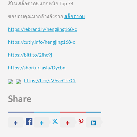
สิโน สล็อต168 แตกหนัก Top 74
ขอขอบคุณมากอ้างอิงจาก
สล็อต168
https://rebrand.ly/hengjing168-c
https://cutly.info/hengjing168-c
https://bitt.to/2fhc9j
https://shorturl.asia/Dycbn
https://t.co/tV6veCk7Ct
Share