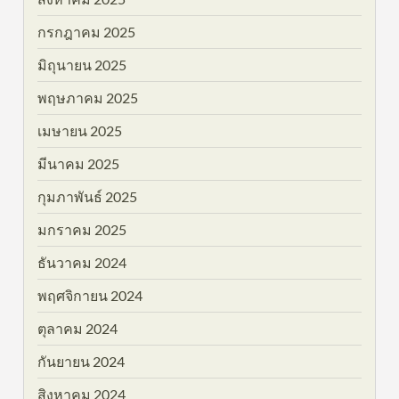
กรกฎาคม 2025
มิถุนายน 2025
พฤษภาคม 2025
เมษายน 2025
มีนาคม 2025
กุมภาพันธ์ 2025
มกราคม 2025
ธันวาคม 2024
พฤศจิกายน 2024
ตุลาคม 2024
กันยายน 2024
สิงหาคม 2024