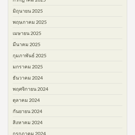
มิถุนายน 2025
พฤษภาคม 2025
เมษายน 2025
มีนาคม 2025
กุมภาพันธ์ 2025
มกราคม 2025
ธันวาคม 2024
พฤศจิกายน 2024
ตุลาคม 2024
กันยายน 2024
สิงหาคม 2024
กรกฎาคม 2024