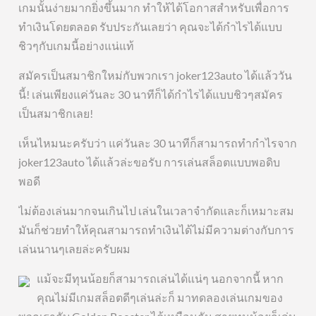
เกมนั้นง่ายมากยิ่งขึ้นมาก ทำให้ได้โอกาสสำหรับเพื่อการ
ทำเงินโดยตลอด รับประกันเลยว่า คุณจะได้กำไรได้แบบ
ชิวๆกับเกมนี้อย่างแน่แท้
สมัครเป็นสมาชิกใหม่กับพวกเรา joker123auto ได้แล้ววัน
นี้! เล่นเพียงแค่วันละ 30 นาทีก็ได้กำไรได้แบบชิวๆสมัคร
เป็นสมาชิกเลย!
เห็นไหมนะครับว่า แค่วันละ 30 นาทีก็สามารถทำกำไรจาก
joker123auto ได้แล้วล่ะขอรับ การเล่นสล็อตแบบพอดิบ
พอดี
ไม่ต้องเล่นมากจนเกินไป เล่นในเวลาจำกัดและก็เหมาะสม
มันก็ช่วยทำให้คุณสามารถทำเงินได้ไม่มีความต่างกับการ
เล่นนานๆเลยล่ะครับผม
แม้จะมีทุนน้อยก็สามารถเล่นได้แน่ๆ นอกจากนี้ หาก
คุณไม่มีเกมสล็อตดีๆเล่นล่ะก็ มาทดลองเล่นเกมของ