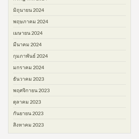
มิถุนายน 2024
พฤษภาคม 2024
เมษายน 2024
มีนาคม 2024
กุมภาพันธ์ 2024
มกราคม 2024
ธันวาคม 2023
พฤศจิกายน 2023
ตุลาคม 2023
กันยายน 2023
สิงหาคม 2023