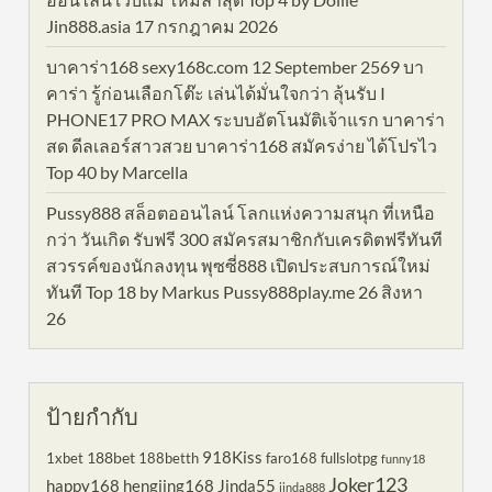
Jin888.asia 17 กรกฎาคม 2026
บาคาร่า168 sexy168c.com 12 September 2569 บา
คาร่า รู้ก่อนเลือกโต๊ะ เล่นได้มั่นใจกว่า ลุ้นรับ I
PHONE17 PRO MAX ระบบอัตโนมัติเจ้าแรก บาคาร่า
สด ดีลเลอร์สาวสวย บาคาร่า168 สมัครง่าย ได้โปรไว
Top 40 by Marcella
Pussy888 สล็อตออนไลน์ โลกแห่งความสนุก ที่เหนือ
กว่า วันเกิด รับฟรี 300 สมัครสมาชิกกับเครดิตฟรีทันที
สวรรค์ของนักลงทุน พุซซี่888 เปิดประสบการณ์ใหม่
ทันที Top 18 by Markus Pussy888play.me 26 สิงหา
26
ป้ายกำกับ
918Kiss
188bet
1xbet
188betth
faro168
fullslotpg
funny18
Joker123
happy168
hengjing168
Jinda55
jinda888