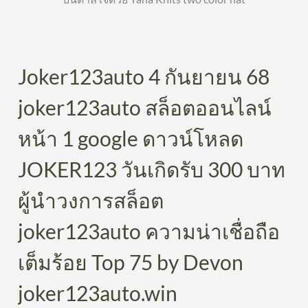
Joker123auto 4 กันยายน 68
joker123auto สล็อตออนไลน์
หน้า 1 google ดาวน์โหลด
JOKER123 วันเกิดรับ 300 บาท
ผู้นำวงการสล็อต
joker123auto ความน่าเชื่อถือ
เต็มร้อย Top 75 by Devon
joker123auto.win