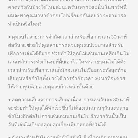
คาดหวังกันบ้างใช่ไหมล่ะนะครับ เพราะฉะนั้น ในพาร์ทนี้
ผมจะพาคุณมาหาคำตอบไปพร้อมๆกันเลยว่า จะสามารถ
ทำเป็นจริงไหม?
• คุมงบได้ง่าย: การจำกัดเวลาสำหรับเพื่อการเล่น 30 นาที
ต่อวัน จะช่วยให้คุณสามารถควบคุมงบประมาณสำหรับ
เพื่อการเล่นได้ดีมาก ช่วยทำให้คุณไม่เล่นนานเหลือเกิน ไม่
เล่นเพลินกระทั่งเกินงบที่ตั้บเอาไว้ ใครหลายๆคนไม่ได้ตั้ง
เวลาสำหรับเพื่อการเล่นก็มักจะเล่นไปเรื่อยกระทั่งสุดท้าย
เสียทุนหรือกำไรทั้งปวงได้ การจำกัดเวลา 30 นาทีจะช่วย
ให้สายทุนน้อยควบคุมงบก้าวหน้าขึ้นด้วย
• ลดความเสี่ยงจากการเสียต่อเนื่อง: การเล่นวันละ 30 นาที
จะช่วยทำให้คุณได้พักเร็วขึ้น ไม่ต้องเล่นนานๆวันละหลาย
ชั่วโมงอีกต่อไป การเล่นเกมนานเกินไป ถ้าหากวันนั้นเป็น
วันที่เล่นไม่ดีของคุณ คุณก็จะเสียตลอดทั้งวันได้
• จังหวะสำหรับในการทำกำไรยังมี: สิ่งที่คุณต้องทราบเลย