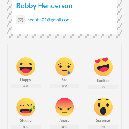
Bobby Henderson
seoaba01@gmail.com
Happy
Sad
Excited
0
%
0
%
0
%
Sleepy
Angry
Surprise
0
%
0
%
0
%