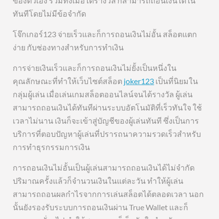
ของตัวเอง รวมทั้งเมื่อได้รางวัล ก็สามารถถอนเงินได้ใน
ทันทีโดยไม่มีข้อจำกัด
โจ๊กเกอร์123 จ่ายเร็วและก็การถอนเงินไม่อั้น สล็อตแตก
ง่าย กับช่องทางสำหรับการทำเงิน
การจ่ายเงินเร็วและก็การถอนเงินไม่ยั้งเป็นหนึ่งใน
คุณลักษณะที่ทำให้เว็บไซต์สล็อต
joker123
เป็นที่นิยมใน
กลุ่มผู้เล่น เมื่อเล่นเกมสล็อตออนไลน์จนได้รางวัล ผู้เล่น
สามารถถอนเงินได้ทันทีผ่านระบบอัตโนมัติที่เร็วทันใจ ใช้
เวลาไม่นาน เงินก็จะเข้าสู่บัญชีของผู้เล่นทันที ซึ่งเป็นการ
บริการที่ตอบปัญหาผู้เล่นที่ปรารถนาความรวดเร็วสำหรับ
การทำธุรกรรมการเงิน
การถอนเงินไม่อั้นเป็นผู้เล่นสามารถถอนเงินได้ไม่จำกัด
ปริมาณครั้งแล้วก็จำนวนเงินในแต่ละวัน ทำให้ผู้เล่น
สามารถถอนผลกำไรจากการเล่นสล็อตได้ตลอดเวลา นอก
นั้นยังรองรับระบบการถอนเงินผ่าน True Wallet และก็