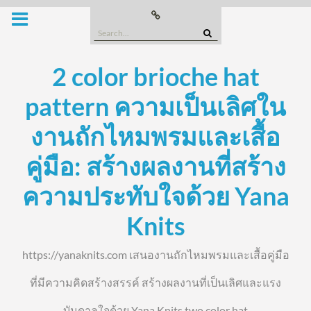
Skip
Buy
this
to
Domain
Search
content
for:
2 color brioche hat
pattern ความเป็นเลิศใน
งานถักไหมพรมและเสื้อ
คู่มือ: สร้างผลงานที่สร้าง
ความประทับใจด้วย Yana
Knits
https://yanaknits.com เสนองานถักไหมพรมและเสื้อคู่มือ
ที่มีความคิดสร้างสรรค์ สร้างผลงานที่เป็นเลิศและแรง
บันดาลใจด้วย Yana Knits two color hat