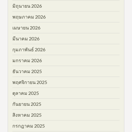
มิถุนายน 2026
พฤษภาคม 2026
เมษายน 2026
มีนาคม 2026
กุมภาพันธ์ 2026
มกราคม 2026
ธันวาคม 2025
พฤศจิกายน 2025
ตุลาคม 2025
กันยายน 2025
สิงหาคม 2025
กรกฎาคม 2025