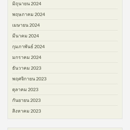
มิถุนายน 2024
พฤษภาคม 2024
เมษายน 2024
มีนาคม 2024
กุมภาพันธ์ 2024
มกราคม 2024
ธันวาคม 2023
พฤศจิกายน 2023
ตุลาคม 2023
กันยายน 2023
สิงหาคม 2023