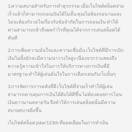
1.ความสบายสำหรับการทำธุรกรรม เมื่อเว็บไซต์สล็อตจ่าย
เร็วแล้วก็สามารถถอนเงินได้ไม่อั้น คุณไม่ต้องรอนานและ
ไม่จะต้องกังวลใจเกี่ยวกับข้อจำกัดในการถอนเงิน ทำให้
ท่านสามารถเข้าถึงผลกำไรที่คุณได้จากการเล่นสล็อตได้
ทันที
2.การเพิ่มความมั่นใจและความเชื่อมั่น เว็บไซต์ที่มีการเบิก
เงินไม่ยั้งมักจะมีความน่าวางใจสูง เนื่องจากว่าแสดงถึง
ความรู้ความเข้าใจในการให้บริการทางการเงินที่มี
มาตรฐาน ทำให้ผู้เล่นมั่นใจในการเลือกเล่นกับเว็บนั้นๆ
3.การจัดการการคลังที่ดี เว็บไซต์ที่จ่ายเร็วทำให้ผู้เล่น
สามารถควบคุมการเงินได้ดิบได้ดีขึ้น ไม่ต้องคอยการโอน
เงินยาวนานหลายวัน จึงทำให้การเล่นสล็อตนั้นมีความ
สบายสบายยิ่งขึ้น
เว็บไซต์สล็อต joker123th ที่ยอดเยี่ยมในการทำเงิน