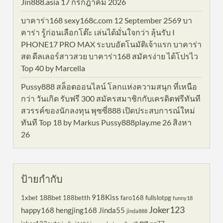
Jin888.asia 17 กรกฎาคม 2026
บาคาร่า168 sexy168c.com 12 September 2569 บา
คาร่า รู้ก่อนเลือกโต๊ะ เล่นได้มั่นใจกว่า ลุ้นรับ I
PHONE17 PRO MAX ระบบอัตโนมัติเจ้าแรก บาคาร่า
สด ดีลเลอร์สาวสวย บาคาร่า168 สมัครง่าย ได้โปรไว
Top 40 by Marcella
Pussy888 สล็อตออนไลน์ โลกแห่งความสนุก ที่เหนือ
กว่า วันเกิด รับฟรี 300 สมัครสมาชิกกับเครดิตฟรีทันที
สวรรค์ของนักลงทุน พุซซี่888 เปิดประสบการณ์ใหม่
ทันที Top 18 by Markus Pussy888play.me 26 สิงหา
26
ป้ายกำกับ
918Kiss
188bet
1xbet
188betth
faro168
fullslotpg
funny18
Joker123
happy168
hengjing168
Jinda55
jinda888
pg