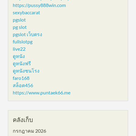
https://pussy888win.com
sexybaccarat
pgslot
pg slot
pgslot เว็บตรง
fullslotpg
live22
ดูหนัง
ดูหนังฟรี
ดูหนังชนโรง
faro168
สล็อต456
https://www.puntaek66.me
คลังเก็บ
กรกฎาคม 2026