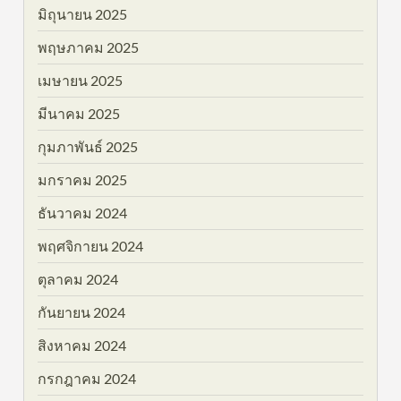
มิถุนายน 2025
พฤษภาคม 2025
เมษายน 2025
มีนาคม 2025
กุมภาพันธ์ 2025
มกราคม 2025
ธันวาคม 2024
พฤศจิกายน 2024
ตุลาคม 2024
กันยายน 2024
สิงหาคม 2024
กรกฎาคม 2024