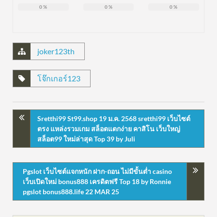
0
%
0
%
0
%
joker123th
โจ๊กเกอร์123
Sretthi99 St99.shop 19 ม.ค. 2568 sretthi99 เว็บไซต์
ตรง แหล่งรวมเกม สล็อตแตกง่าย คาสิโน เว็บใหญ่
สล็อต99 ใหม่ล่าสุด Top 39 by Juli
Pgslot เว็บไซต์แจกหนัก ฝาก-ถอน ไม่มีขั้นต่ำ casino
เว็บเปิดใหม่ bonus888 เครดิตฟรี Top 18 by Ronnie
pgslot bonus888.life 22 MAR 25