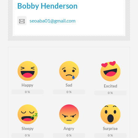
Bobby Henderson
seoaba01@gmail.com
Happy
Sad
Excited
0
%
0
%
0
%
Sleepy
Angry
Surprise
0
%
0
%
0
%