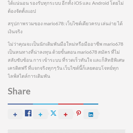
ได้แน่นอน รองรับทุกระบบ อีกทั้ง iOS และ Android โดยไม่
ต้องจัดตั้งแอป
สรุปภาพรวมของ mario678: เว็บไซต์เดียวครบ เล่นง่าย ได้
เงินจริง
ไม่ว่าคุณจะเป็นนักเดิมพันมือใหม่หรือมืออาชีพ mario678
เป็นหนทางที่น่าลงทุน ด้วยขั้นตอน mario678 สมัคร ที่ไม่
สลับซับซ้อน การ เข้าระบบ ที่รวดเร็วทันใจ และก็สิทธิพิเศษ
เครดิตฟรี ที่แจกจริงทุกๆวัน เว็บไซต์นี้ก็เลยตอบโจทย์ทุก
ไลฟ์สไตล์การเดิมพัน
Share