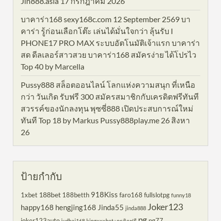
Jin888.asia 17 กรกฎาคม 2026
บาคาร่า168 sexy168c.com 12 September 2569 บา
คาร่า รู้ก่อนเลือกโต๊ะ เล่นได้มั่นใจกว่า ลุ้นรับ I
PHONE17 PRO MAX ระบบอัตโนมัติเจ้าแรก บาคาร่า
สด ดีลเลอร์สาวสวย บาคาร่า168 สมัครง่าย ได้โปรไว
Top 40 by Marcella
Pussy888 สล็อตออนไลน์ โลกแห่งความสนุก ที่เหนือ
กว่า วันเกิด รับฟรี 300 สมัครสมาชิกกับเครดิตฟรีทันที
สวรรค์ของนักลงทุน พุซซี่888 เปิดประสบการณ์ใหม่
ทันที Top 18 by Markus Pussy888play.me 26 สิงหา
26
ป้ายกำกับ
918Kiss
188bet
1xbet
188betth
faro168
fullslotpg
funny18
Joker123
happy168
hengjing168
Jinda55
jinda888
pg
joker123auto
pg77
judhai168
kingxxxbet เครดิตฟรี