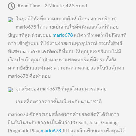
Read Time:
2 Minute, 42 Second
ในยุคดิจิทัลที่ความสบายคือหัวใจของการบริการ
mario678 ได้กลายเป็นเว็บไซต์พนันออนไลน์ที่ตอบ
ปัญหาที่สุด ด้วยระบบ
mario678
สมัคร ที่รวดเร็วไม่ถึงนาที
การ เข้าสู่ระบบ ที่ใช้งานง่ายผ่านทุกอุปกรณ์ รวมทั้งสิทธิ
พิเศษ mario678 เครดิตฟรี ที่มอบให้ทุกยูสเซอร์แบบไม่มี
เงื่อนไข ถ้าคุณกำลังมองหาแพลตฟอร์มที่มีครบทั้งยัง
ความยั่งยืนและมั่นคง ความหลากหลาย และโบนัสคุ้มค่า
mario678 คือคำตอบ
จุดแข็งของ mario678 ที่คุณไม่สมควรละเลย
เกมสล็อตจากค่ายชั้นหนึ่งระดับนานาชาติ
mario678 คัดสรรเกมสล็อตจากค่ายยอดฮิตที่ได้รับการ
ยืนยันในระดับสากล เป็นต้นว่า PG Soft, Joker Gaming,
Pragmatic Play,
mario678
JILI และอีกเพียบเลย เพื่อคุณได้