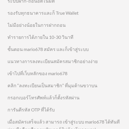
ระบบฝาก-ถอนอัตโนมัติ
รองรับทุกธนาคารและก็ True Wallet
ไม่มีอย่างน้อยในการฝากถอน
ทำรายการได้ภายใน 10-30 วินาที
ขั้นตอน mario678 สมัคร และก็เข้าสู่ระบบ
แนวทางการลงทะเบียนสมัครสมาชิกอย่างง่าย
เข้าไปที่เว็บหลักของ mario678
คลิก “ลงทะเบียนเป็นสมาชิก” ที่มุมด้านขวาบน
กรอกเบอร์โทรศัพท์แล้วก็ตั้งรหัสผ่าน
การันตีรหัส OTP ที่ได้รับ
เมื่อสมัครเสร็จแล้ว สามารถ เข้าสู่ระบบ mario678 ได้ทันที