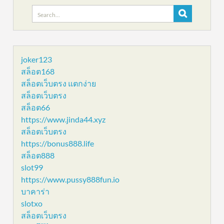
Search
for:
joker123
สล็อต168
สล็อตเว็บตรง แตกง่าย
สล็อตเว็บตรง
สล็อต66
https://www.jinda44.xyz
สล็อตเว็บตรง
https://bonus888.life
สล็อต888
slot99
https://www.pussy888fun.io
บาคาร่า
slotxo
สล็อตเว็บตรง