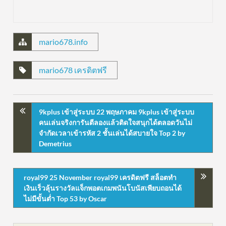
mario678.info
mario678 เครดิตฟรี
9kplus เข้าสู่ระบบ 22 พฤษภาคม 9kplus เข้าสู่ระบบ
คนเล่นจริงการันตีลองแล้วติดใจสนุกได้ตลอดวันไม่
จำกัดเวลาเข้ารหัส 2 ชั้นเล่นได้สบายใจ Top 2 by
Demetrius
royal99 25 November royal99 เครดิตฟรี สล็อตทำ
เงินเร็วลุ้นรางวัลแจ็กพอตเกมพนันโบนัสเพียบถอนได้
ไม่มีขั้นต่ำ Top 53 by Oscar