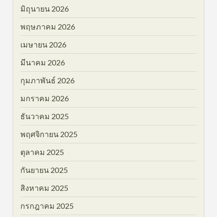
มิถุนายน 2026
พฤษภาคม 2026
เมษายน 2026
มีนาคม 2026
กุมภาพันธ์ 2026
มกราคม 2026
ธันวาคม 2025
พฤศจิกายน 2025
ตุลาคม 2025
กันยายน 2025
สิงหาคม 2025
กรกฎาคม 2025