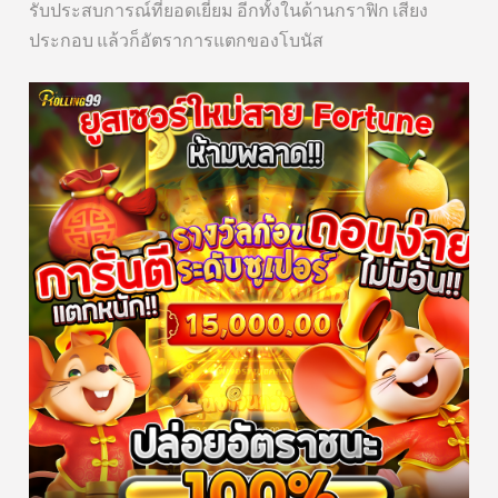
รับประสบการณ์ที่ยอดเยี่ยม อีกทั้งในด้านกราฟิก เสียง
ประกอบ แล้วก็อัตราการแตกของโบนัส