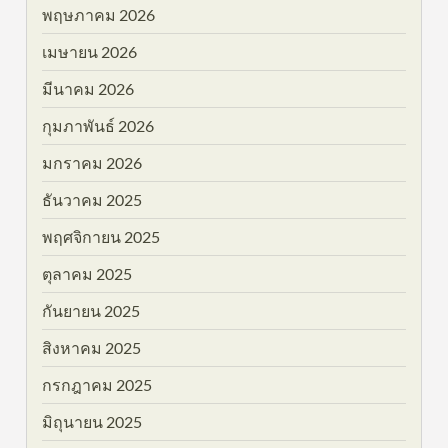
พฤษภาคม 2026
เมษายน 2026
มีนาคม 2026
กุมภาพันธ์ 2026
มกราคม 2026
ธันวาคม 2025
พฤศจิกายน 2025
ตุลาคม 2025
กันยายน 2025
สิงหาคม 2025
กรกฎาคม 2025
มิถุนายน 2025