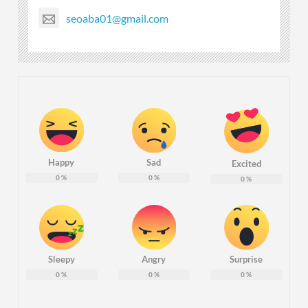
seoaba01@gmail.com
Happy
Sad
Excited
0
%
0
%
0
%
Sleepy
Angry
Surprise
0
%
0
%
0
%