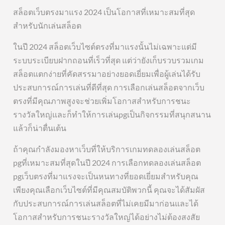
สล็อตเว็บตรงมาแรง 2024 เป็นโอกาสที่เหมาะสมที่สุด
สำหรับนักเล่นสล็อต
ในปี 2024 สล็อตเว็บไซต์ตรงที่มาแรงนั้นไม่เฉพาะแต่มี
ระบบระเบียบฝากถอนที่เร็วที่สุด แต่ว่ายังเก็บรวบรวมเกม
สล็อตแตกง่ายที่คัดสรรมาอย่างยอดเยี่ยมเพื่อผู้เล่นได้รับ
ประสบการณ์การเล่นที่ดีที่สุด การเลือกเล่นสล็อตจากเว็บ
ตรงที่มีคุณภาพสูงจะช่วยเพิ่มโอกาสสำหรับการชนะ
รางวัลใหญ่และก็ทำให้การเล่นpgเป็นกิจกรรมที่สนุกสนาน
แล้วก็น่าตื่นเต้น
ถ้าคุณกำลังมองหาเว็บที่ให้บริการเกมทดลองเล่นสล็อต
pgที่เหมาะสมที่สุดในปี 2024 การเลือกทดลองเล่นสล็อต
pgเว็บตรงที่มาแรงจะเป็นหนทางที่ยอดเยี่ยมสำหรับคุณ
เพียงคุณเลือกเว็บไซต์ที่มีคุณสมบัติพวกนี้ คุณจะได้สัมผัส
กับประสบการณ์การเล่นสล็อตที่ไม่เคยมีมาก่อนและได้
โอกาสสำหรับการชนะรางวัลใหญ่ได้อย่างไม่ต้องสงสัย