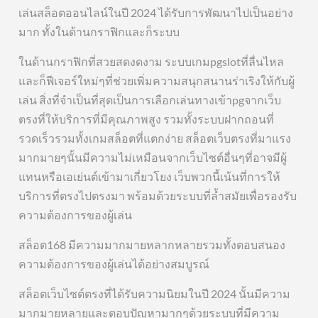
เล่นสล็อตออนไลน์ในปี 2024 ได้รับการพัฒนาไปเป็นอย่าง
มาก ทั้งในด้านกราฟิกและก็ระบบ
ในด้านกราฟิกที่สวยสดงดงาม ระบบเกมpgslotที่ลื่นไหล
และก็ฟีเจอร์ใหม่ๆที่ช่วยเพิ่มความสนุกสนานร่าเริงให้กับผู้
เล่น สิ่งที่จำเป็นที่สุดเป็นการเลือกเล่นทางเข้าpgจากเว็บ
ตรงที่ให้บริการที่มีคุณภาพสูง รวมทั้งระบบฝากถอนที่
รวดเร็วรวมทั้งเกมสล็อตที่แตกง่าย สล็อตเว็บตรงที่มาแรง
มากมายๆนั้นมีความไม่เหมือนจากเว็บไซต์อื่นๆที่อาจมีผู้
แทนหรือเอเย่นต์เข้ามาเกี่ยวโยง เว็บพวกนี้เน้นที่การให้
บริการที่ตรงไปตรงมา พร้อมด้วยระบบที่ล้ำสมัยเพื่อรองรับ
ความต้องการของผู้เล่น
สล็อต168 มีความมากมายหลากหลายรวมทั้งตอบสนอง
ความต้องการของผู้เล่นได้อย่างสมบูรณ์
สล็อตเว็บไซต์ตรงที่ได้รับความนิยมในปี 2024 นั้นมีความ
มากมายหลายและตอบปัญหามากๆด้วยระบบที่มีความ