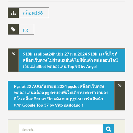
สล็อต168
pg
918kiss allbet24hr.biz 27 ก.ย. 2024 918kiss เว็บไซต์
สล็อตเว็บตรง ไม่ผ่านเอเย่นต์ ไม่มีขั้นต่ำ พนันออนไลน์
เว็บแม่ allbet ทดลองเล่น Top 93 by Angel
Pgslot 22 AUGกันยายน 2024 pgslot สล็อตเว็บตรง
ทดลองเล่นสล็อต pg ครบจบที่เว็บเดียวบาคาร่า เกมคา
สิโน สล็อต ยิงปลา ป๊อกเด้ง หวย pgslot การันตีหน้า
แรก Google Top 37 by Vito pgslot.golf
Search