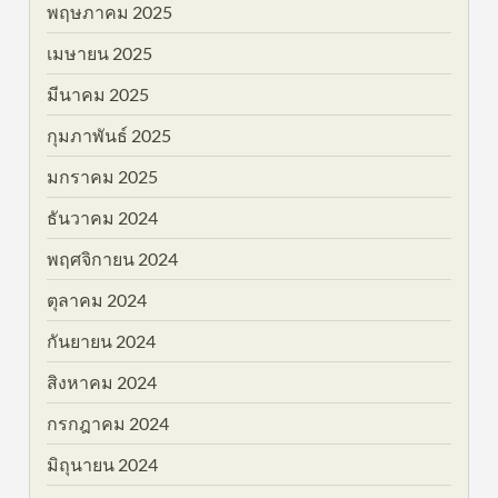
พฤษภาคม 2025
เมษายน 2025
มีนาคม 2025
กุมภาพันธ์ 2025
มกราคม 2025
ธันวาคม 2024
พฤศจิกายน 2024
ตุลาคม 2024
กันยายน 2024
สิงหาคม 2024
กรกฎาคม 2024
มิถุนายน 2024