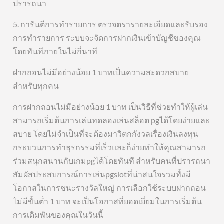
ปรารถนา
5. การันตีการทำรายการ ตรวจตรารายละเอียดและรับรอง
การทำรายการ ระบบจะจัดการฝากเงินเข้าบัญชีของคุณ
โดยทันทีภายในไม่กี่นาที
ฝากถอนไม่มีอย่างน้อย 1 บาทเป็นความสะดวกสบาย
สำหรับทุกคน
การฝากถอนไม่มีอย่างน้อย 1 บาท เป็นวิธีที่ช่วยทำให้ผู้เล่น
สามารถเริ่มต้นการเล่นทดลองเล่นสล็อต pgได้โดยง่ายและ
สบาย โดยไม่จำเป็นที่จะต้องมาวิตกกังวลเรื่องเงินลงทุน
กระบวนการทำธุรกรรมที่เร็วและก็ง่ายทำให้คุณสามารถ
ร่วมสนุกสนานกับเกมpgได้โดยทันที สำหรับคนที่ปรารถนา
สัมผัสประสบการณ์การเล่นpgslotที่น่าสนใจรวมทั้งมี
โอกาสในการชนะรางวัลใหญ่ การเลือกใช้ระบบฝากถอน
ไม่มีขั้นต่ำ 1 บาท จะเป็นโอกาสที่ยอดเยี่ยมในการเริ่มต้น
การเดิมพันของคุณในวันนี้