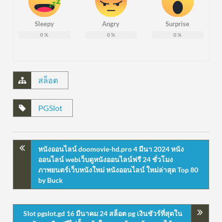
Sleepy
Angry
Surprise
0
%
0
%
0
%
สล็อต
PGSlot
หนังออนไลน์ doomovie-hd.pro 4 มีนา 2024 หนัง
ออนไลน์ webเว็บดูหนังออนไลน์ฟรี 24 ชั่วโมง
ภาพยนตร์เว็บหนังใหม่ หนังออนไลน์ ใหม่ล่าสุด Top 80
by Buck
Slot pgslot.gd 16 มีนาคม 24 สล็อต pg เงินชัวร์ที่สุดใน