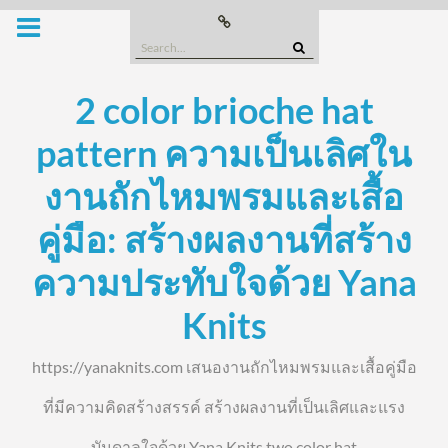
Skip
Buy
this
to
Domain
Search
content
for:
2 color brioche hat
pattern ความเป็นเลิศใน
งานถักไหมพรมและเสื้อ
คู่มือ: สร้างผลงานที่สร้าง
ความประทับใจด้วย Yana
Knits
https://yanaknits.com เสนองานถักไหมพรมและเสื้อคู่มือ
ที่มีความคิดสร้างสรรค์ สร้างผลงานที่เป็นเลิศและแรง
บันดาลใจด้วย Yana Knits two color hat