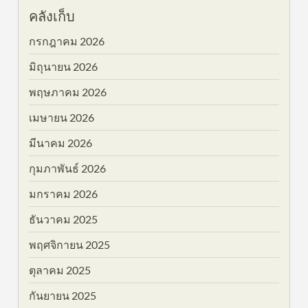
คลังเก็บ
กรกฎาคม 2026
มิถุนายน 2026
พฤษภาคม 2026
เมษายน 2026
มีนาคม 2026
กุมภาพันธ์ 2026
มกราคม 2026
ธันวาคม 2025
พฤศจิกายน 2025
ตุลาคม 2025
กันยายน 2025