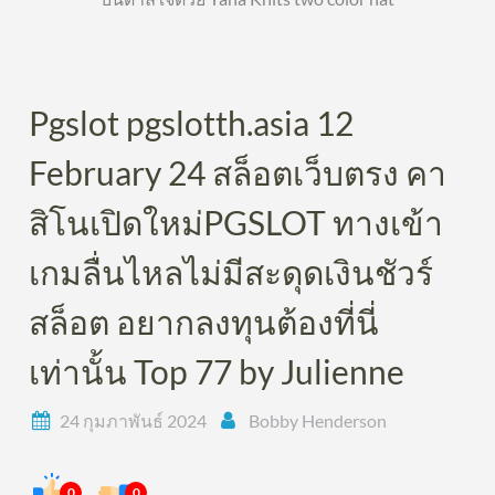
Pgslot pgslotth.asia 12
February 24 สล็อตเว็บตรง คา
สิโนเปิดใหม่PGSLOT ทางเข้า
เกมลื่นไหลไม่มีสะดุดเงินชัวร์
สล็อต อยากลงทุนต้องที่นี่
เท่านั้น Top 77 by Julienne
24 กุมภาพันธ์ 2024
Bobby Henderson
0
0