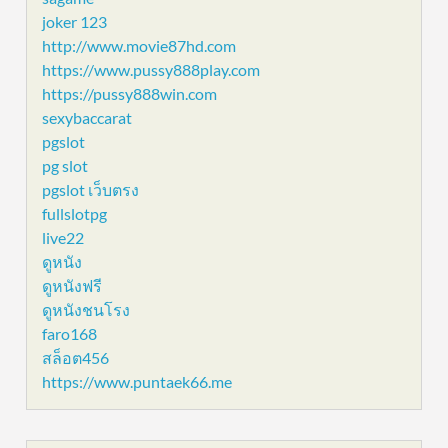
joker 123
http://www.movie87hd.com
https://www.pussy888play.com
https://pussy888win.com
sexybaccarat
pgslot
pg slot
pgslot เว็บตรง
fullslotpg
live22
ดูหนัง
ดูหนังฟรี
ดูหนังชนโรง
faro168
สล็อต456
https://www.puntaek66.me