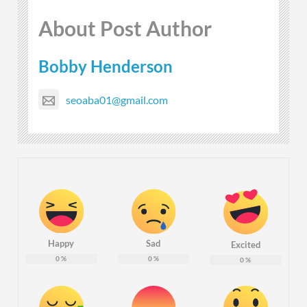
About Post Author
Bobby Henderson
seoaba01@gmail.com
Happy
Sad
Excited
0
%
0
%
0
%