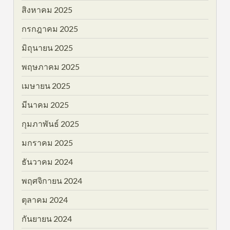
สิงหาคม 2025
กรกฎาคม 2025
มิถุนายน 2025
พฤษภาคม 2025
เมษายน 2025
มีนาคม 2025
กุมภาพันธ์ 2025
มกราคม 2025
ธันวาคม 2024
พฤศจิกายน 2024
ตุลาคม 2024
กันยายน 2024