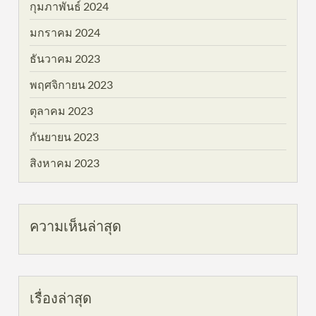
กุมภาพันธ์ 2024
มกราคม 2024
ธันวาคม 2023
พฤศจิกายน 2023
ตุลาคม 2023
กันยายน 2023
สิงหาคม 2023
ความเห็นล่าสุด
เรื่องล่าสุด