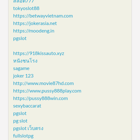
สล็อต777
tokyoslot88
https://betwayvietnam.com
https://jokerasia.net
https://moodeng.in
pgslot
https://918kissauto.xyz
หนังชนโรง
sagame
joker 123
http://www.movie87hd.com
https://www.pussy888play.com
https://pussy888win.com
sexybaccarat
pgslot
pg slot
pgslot เว็บตรง
fullslotpg