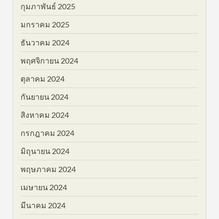
กุมภาพันธ์ 2025
มกราคม 2025
ธันวาคม 2024
พฤศจิกายน 2024
ตุลาคม 2024
กันยายน 2024
สิงหาคม 2024
กรกฎาคม 2024
มิถุนายน 2024
พฤษภาคม 2024
เมษายน 2024
มีนาคม 2024