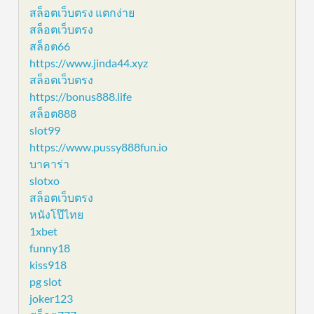
สล็อตเว็บตรง แตกง่าย
สล็อตเว็บตรง
สล็อต66
https://www.jinda44.xyz
สล็อตเว็บตรง
https://bonus888.life
สล็อต888
slot99
https://www.pussy888fun.io
บาคาร่า
slotxo
สล็อตเว็บตรง
หนังโป๊ไทย
1xbet
funny18
kiss918
pg slot
joker123