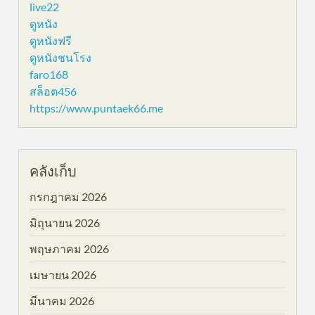
live22
ดูหนัง
ดูหนังฟรี
ดูหนังชนโรง
faro168
สล็อต456
https://www.puntaek66.me
คลังเก็บ
กรกฎาคม 2026
มิถุนายน 2026
พฤษภาคม 2026
เมษายน 2026
มีนาคม 2026