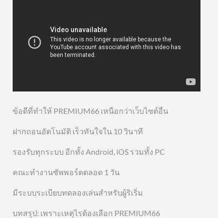
ข้อดีที่ทำให้ PREMIUM66 เหนือกว่าเว็บไซต์อื่น
ฝากถอนอัตโนมัติ เร็วทันใจใน 10 วินาที
รองรับทุกระบบ อีกทั้ง Android, iOS รวมทั้ง PC
คณะทำงานซัพพอร์ตตลอด 1 วัน
มีระบบระเบียบทดลองเล่นสำหรับผู้ริเริ่ม
บทสรุป: เพราะเหตุไรต้องเลือก PREMIUM66