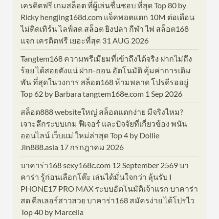
เครดิตฟรี เกมสล็อต ที่ผู้เล่นชื่นชอบ ที่สุด Top 80 by
Ricky hengjing168d.com แจ็คพอตแตก 10M ต่อเดือน
ไม่ติดเทิร์น ไลฟ์สด สล็อต ยิงปลา กีฬา ไพ่ สล็อต168
แจก เครดิตฟรี เยอะที่สุด 31 AUG 2026
Tangtem168 ความพรีเมียมที่เข้าถึงได้จริง ฝากไม่ถึง
ร้อย ได้สอยตังแน่ ฝาก-ถอน อัตโนมัติ คุ้มค่าการเดิม
พัน ที่สุดในวงการ สล็อต168 ห้ามพลาด โปรดีรออยู่
Top 62 by Barbara tangtem168e.com 1 Sep 2026
สล็อต888 websiteใหญ่ สล็อตแตกง่าย มีจริงไหม?
เจาะลึกระบบเกม ฟีเจอร์ และปัจจัยที่เกี่ยวข้อง พนัน
ออนไลน์ เว็บแม่ ใหม่ล่าสุด Top 4 by Dollie
Jin888.asia 17 กรกฎาคม 2026
บาคาร่า168 sexy168c.com 12 September 2569 บา
คาร่า รู้ก่อนเลือกโต๊ะ เล่นได้มั่นใจกว่า ลุ้นรับ I
PHONE17 PRO MAX ระบบอัตโนมัติเจ้าแรก บาคาร่า
สด ดีลเลอร์สาวสวย บาคาร่า168 สมัครง่าย ได้โปรไว
Top 40 by Marcella