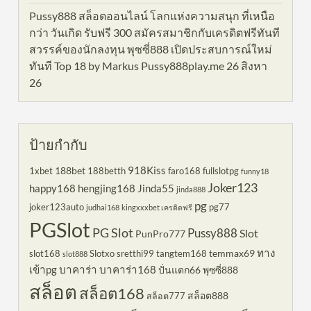
Pussy888 สล็อตออนไลน์ โลกแห่งความสนุก ที่เหนือ
กว่า วันเกิด รับฟรี 300 สมัครสมาชิกกับเครดิตฟรีทันที
สวรรค์ของนักลงทุน พุซซี่888 เปิดประสบการณ์ใหม่
ทันที Top 18 by Markus Pussy888play.me 26 สิงหา
26
ป้ายกำกับ
918Kiss
188bet
1xbet
188betth
faro168
fullslotpg
funny18
Joker123
happy168
hengjing168
Jinda55
jinda888
pg
joker123auto
pg77
judhai168
kingxxxbet เครดิตฟรี
PGSlot
PG Slot
Pussy888
Slot
PunPro777
ทาง
temmax69
slot168
Slotxo
sretthi99
tangtem168
slot888
เข้าpg
บาคาร่า
บาคาร่า168
ปั่นแตก66
พุซซี่888
สล็อต
สล็อต168
สล็อต888
สล็อต777