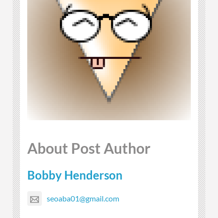
About Post Author
Bobby Henderson
seoaba01@gmail.com