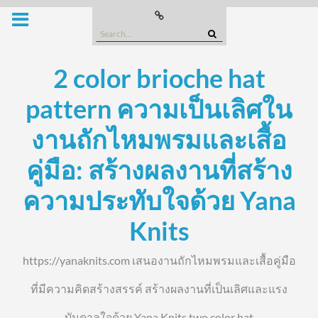
Skip
Buy
this
to
Domain
Search
content
for:
2 color brioche hat
pattern ความเป็นเลิศใน
งานถักไหมพรมและเสื้อ
คู่มือ: สร้างผลงานที่สร้าง
ความประทับใจด้วย Yana
Knits
https://yanaknits.com เสนองานถักไหมพรมและเสื้อคู่มือ
ที่มีความคิดสร้างสรรค์ สร้างผลงานที่เป็นเลิศและแรง
บันดาลใจด้วย Yana Knits two color hat