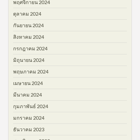
พฤศจิกายน 2024
ตุลาคม 2024
กันยายน 2024
สิงหาคม 2024
กรกฎาคม 2024
มิถุนายน 2024
พฤษภาคม 2024
เมษายน 2024
มีนาคม 2024
กุมภาพันธ์ 2024
มกราคม 2024
ธันวาคม 2023