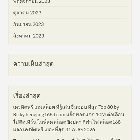
พฤศจิกายน 2023
ตุลาคม 2023
กันยายน 2023
สิงหาคม 2023
ความเห็นล่าสุด
เรื่องล่าสุด
เครดิตฟรี เกมสล็อต ที่ผู้เล่นชื่นชอบ ที่สุด Top 80 by
Ricky hengjing168d.com แจ็คพอตแตก 10M ต่อเดือน
ไม่ติดเทิร์น ไลฟ์สด สล็อต ยิงปลา กีฬา ไพ่ สล็อต168
แจก เครดิตฟรี เยอะที่สุด 31 AUG 2026