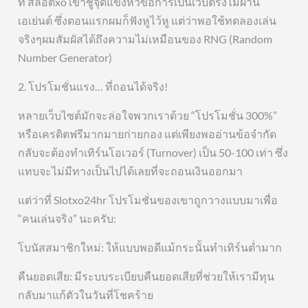
ที่ สล็อตxo เขาชูจุดแข็งหัวข้อการเป็นเว็บตรงไม่ผ่าน
เอเย่นต์ ซึ่งตอนแรกผมก็ฟังหูไว้หู แต่ว่าพอใช้ทดลองเล่น
จริงๆผมสัมผัสได้ถึงความไม่เหมือนของ RNG (Random
Number Generator)
2. โปรโมชั่นแรง… ที่ถอนได้จริง!
หลายเว็บไซต์มักจะล่อใจพวกเราด้วย “โปรโมชั่น 300%”
หรือเครดิตฟรีมากมายก่ายกอง แต่เพียงพออ่านข้อจำกัด
กลับจะต้องทำเทิร์นโอเวอร์ (Turnover) เป็น 50-100 เท่า ซึ่ง
แทบจะไม่มีทางเป็นไปได้เลยที่จะถอนเงินออกมา
แต่ว่าที่ Slotxo24hr โปรโมชั่นของเขาถูกวางแบบมาเพื่อ
“คนเล่นจริง” นะครับ:
โบนัสสมาชิกใหม่: ให้แบบพอดีแม้กระนั้นทำเทิร์นต่ำมาก
คืนยอดเสีย: มีระบบระเบียบคืนยอดเสียที่ช่วยให้เรามีทุน
กลับมาแก้ตัวในวันที่โชคร้าย