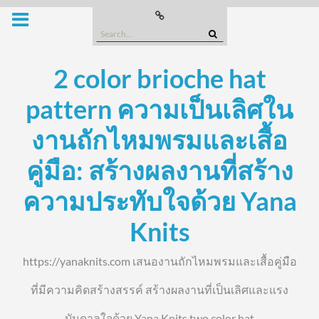
Skip
Buy
this
to
Domain
Search
content
for:
2 color brioche hat
pattern ความเป็นเลิศใน
งานถักไหมพรมและเสื้อ
คู่มือ: สร้างผลงานที่สร้าง
ความประทับใจด้วย Yana
Knits
https://yanaknits.com เสนองานถักไหมพรมและเสื้อคู่มือ
ที่มีความคิดสร้างสรรค์ สร้างผลงานที่เป็นเลิศและแรง
บันดาลใจด้วย Yana Knits two color hat