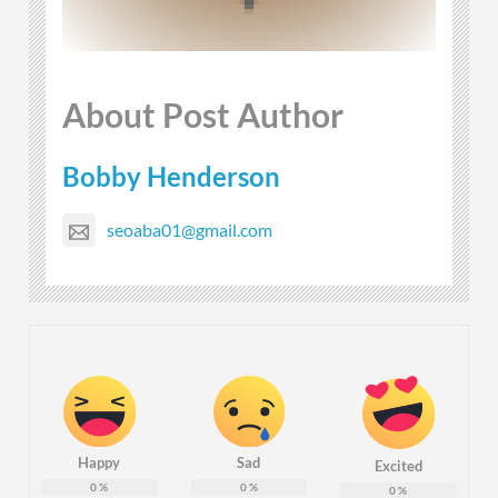
About Post Author
Bobby Henderson
seoaba01@gmail.com
Happy
Sad
Excited
0
%
0
%
0
%