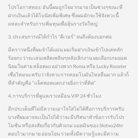
โปรโอกาสทอง: อันนี้ผมถูกใจมากมาย เป็นช่วงๆขณะที่
ฝากเงินแล้วได้โบนัสเพิ่มพิเศษ ซึ่งผมมักจะใช้จังหวะนี้
แหละสำหรับการเพิ่มทุนเพื่อลุ้นรางวัลใหญ่
3. ประสบการณ์ได้กำไร “ดีเวอร์” จนถึงต้องบอกต่อ
มีคราวหนึ่งที่ผมจำได้แม่น ผมเริ่มฝากเงินเข้าไปแค่หลัก
ร้อยกะว่าจะเล่นเพลิดเพลินๆหลังเลิกงาน ผมเลือกเกมยอด
นิยมในค่าย สล็อตxo อย่างพวก Roma หรือ Lucky Rooster
เชื่อไหมนะครับว่าจังหวะการคอมโบมันไหลลื่นมาก แล้วก็
ที่สำคัญคือ “แจ็คพอตแตกง่ายยิ่งกว่าที่คิด”
4. การบริการที่ดูแลเราเหมือน VIP 24 ชั่วโมง
อีกประเด็นที่ไม่มีความเอาใจใส่ไม่ได้คือการบริการครับ
บางทีผมอาจจะเป็นไปได้ว่าจะมีปริศนาหัวข้อการรับโปร
โมชั่น หรือสงสัยเกี่ยวกับตัวเกม แอดมินของ Slotxo24hr
ตอบไวมากมาย อ่อนโยน รวมทั้งมีความรู้และมีความ