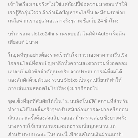
เข้าใจเรื่องเกมจริงๆไม่ใช่แค่ก๊อปปี้ข้อความมาตอบ ทำให้
เรารู้สึกอุ่นใจว่า ถ้ากำเนิดปัญหาอะไรขึ้น จะมีคนรอช่วย
เหลือพวกเราอยู่เสมอเวลาจริงๆตามชื่อเว็บ 24 ชั่วโมง
บริการเกม slotxo24hr ผ่านระบบอัตโนมัติ (Auto) เริ่มต้น
เพียงแต่ 1 บาท
ในยุคที่ทุกอย่างต้องรวดเร็วทันใจ การมองหาความรื่นเริง
ใจออนไลน์ที่ตอบปัญหาอีกทั้งความสะดวกรวมทั้งอดออม
แปลงเป็นหัวข้อสำคัญนะครับ จากประสบการณ์ที่ผมได้
ลองสัมผัสด้วยตัวเอง ระบบ Slotxo เป็นจุดเปลี่ยนที่ทำให้
การเล่นเกมสลอตไม่ใช่เรื่องยุ่งยากอีกต่อไป
จุดแข็งที่สุดที่สัมผัสได้เป็น “ระบบอัตโนมัติ” สถานที่สำหรับ
ทำงานได้ไหลลื่นจริงๆขอรับ สมัยก่อนการจะฝากหรือถอน
เงินแต่ละครั้งต้องส่งสลิป รอแอดมินตรวจสอบ ซึ่งบางครั้ง
บางคราวใช้เวลานานจนหมดอารมณ์สนุกสนาน แต่
สำหรับระบบ Auto ในขณะนี้ เพียงแค่โอนเงินผ่านแอปฯ