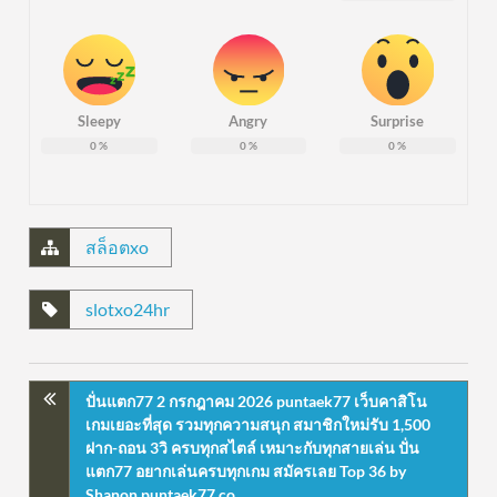
Sleepy
Angry
Surprise
0
%
0
%
0
%
สล็อตxo
slotxo24hr
ปั่นแตก77 2 กรกฎาคม 2026 puntaek77 เว็บคาสิโน
เกมเยอะที่สุด รวมทุกความสนุก สมาชิกใหม่รับ 1,500
ฝาก-ถอน 3วิ ครบทุกสไตล์ เหมาะกับทุกสายเล่น ปั่น
แตก77 อยากเล่นครบทุกเกม สมัครเลย Top 36 by
Shanon puntaek77.co