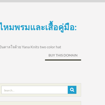
ไหมพรมและเสื้อคู่มือ:
ันดาลใจด้วย Yana Knits two color hat
BUY THIS DOMAIN
Search
for: