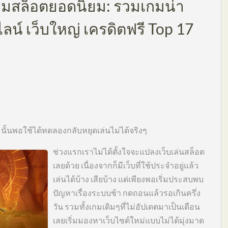
เกมสล็อตยอดนิยม: รวมเกมน่า
ลน์ เว็บใหญ่ เครดิตฟรี Top 17
ะนั้นพอใช้ได้ทดลองกลับหยุดเล่นไม่ได้จริงๆ
ช่วงแรกเราไม่ได้ตั้งใจจะแปลงเว็บเล่นสล็อต
เลยด้วย เนื่องจากก็มีเว็บที่ใช้ประจำอยู่แล้ว
เล่นได้บ้าง เสียบ้าง แต่เพียงพอเริ่มประสบพบ
ปัญหาเรื่องระบบช้า กดถอนแล้วรอเกินครึ่ง
วัน รวมทั้งเกมเดิมๆที่ไม่อัปเดตมาเป็นเดือน
เลยเริ่มมองหาเว็บไซต์ใหม่แบบไม่ได้มุ่งมาด