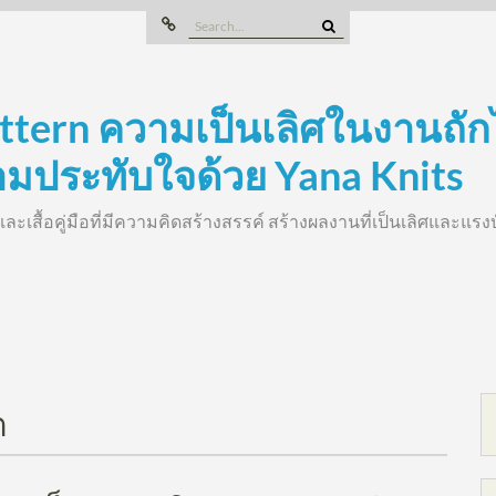
Buy
Search
this
Domain
for:
attern ความเป็นเลิศในงานถัก
ามประทับใจด้วย Yana Knits
เสื้อคู่มือที่มีความคิดสร้างสรรค์ สร้างผลงานที่เป็นเลิศและแรงบ
ต