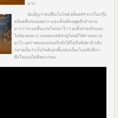
มาก
บังเอิญว่าพบชื่อเว็บไซต์ สล็อต99 จากในกรุ๊ป
สล็อตที่เล่นบ่อยมาก มองเห็นมีคนพูดถึงจำนวน
มากว่าระบบลื่น เกมใหม่มาไว รวมทั้งจ่ายจริงแบบ
ไม่ต้องคอย เราเลยลองสมัครดูโดยมิได้คาดหมาย
อะไร แต่ว่าพอลองเล่นจริงจังได้ไม่ถึงสัปดาห์ กลับ
กลายเป็นว่าเว็บไซต์แห่งนี้แปลงเป็นเว็บหลักที่เรา
พึงใจแบบไม่คิดมาก่อน