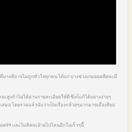
จุดที่บางทีอาจไม่ถูกหัวใจทุกคน ได้แก่ บางช่วงเกมยอดฮิตจะมี
สูงถ้าไม่ได้อ่านรายละเอียดให้ดี ซึ่งก็แก้ได้อย่างง่ายๆ
บเสมอ โดยรวมแล้วนับว่าเป็นเรื่องกล้วยๆมากมายเมื่อเทียบ
็อต99 และไม่คิดจะย้ายไปไหนอีกในเร็วๆนี้