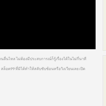
ลื่นไหล ไม่ต้องมีประสบการณ์ก็รู้เรื่องได้ในไม่กี่นาที
ล็อต99 ที่มิได้ทำให้สลับซับซ้อนหรือวิงเวียนเลย เปิด