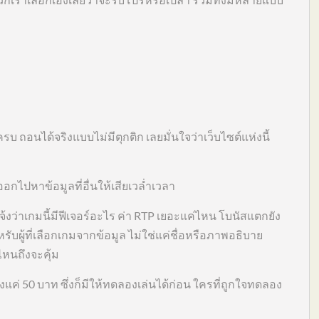
อนได้จริงแบบไม่มีตุกติก เลยมั่นใจว่าเว็บไซต์แห่งนี้
อกไปหาข้อมูลที่อื่นให้เสียเวล่ำเวลา
งว่าเกมนี้มีฟีเจอร์อะไร ค่า RTP เยอะแค่ไหน โบนัสแตกยัง
รับผู้ที่เลือกเกมจากข้อมูล ไม่ใช่แค่ชื่อหรือภาพอธิบาย
หนถึงจะคุ้ม
ยงแค่ 50 บาท ซึ่งก็มีให้ทดลองเล่นได้ก่อน ใครที่ถูกใจทดลอง