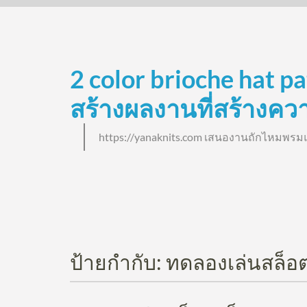
Skip
to
content
2 color brioche hat p
สร้างผลงานที่สร้างคว
https://yanaknits.com เสนองานถักไหมพรมและ
ป้ายกำกับ:
ทดลองเล่นสล็อ