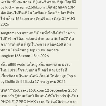
เครดิตฟรี เกมสล็อต ที่ผู้เล่นชื่นชอบ ที่สุด Top 80
by Ricky hengjing168d.com แจ็คพอตแตก 10M
ต่อเดือน ไม่ติดเทิร์น ไลฟ์สด สล็อต ยิงปลา กีฬา
ไพ่ สล็อต168 แจก เครดิตฟรี เยอะที่สุด 31 AUG
2026
Tangtem168 ความพรีเมียมที่เข้าถึงได้จริง ฝาก
ไม่ถึงร้อย ได้สอยตังแน่ ฝาก-ถอน อัตโนมัติ คุ้ม
ค่าการเดิมพัน ที่สุดในวงการ สล็อต168 ห้าม
พลาด โปรดีรออยู่ Top 62 by Barbara
tangtem168e.com 1 Sep 2026
สล็อต888 websiteใหญ่ สล็อตแตกง่าย มีจริง
ไหม? เจาะลึกระบบเกม ฟีเจอร์ และปัจจัยที่
เกี่ยวข้อง พนันออนไลน์ เว็บแม่ ใหม่ล่าสุด Top 4
by Dollie Jin888.asia 17 กรกฎาคม 2026
บาคาร่า168 sexy168c.com 12 September 2569
บาคาร่า รู้ก่อนเลือกโต๊ะ เล่นได้มั่นใจกว่า ลุ้นรับ I
PHONE17 PRO MAX ระบบอัตโนมัติเจ้าแรก บา