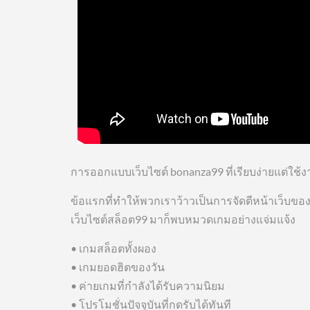
การออกแบบเว็บไซต์ bonanza99 ที่เรียบง่ายแต่ใช้งาน
ข้อแรกที่ทำให้พวกเราว้าวเป็นการจัดตีหน้าเว็บของ ส
เว็บไซต์สล็อต99 มาก็พบหมวดเกมอย่างแจ่มแจ้ง
• เกมสล็อตทั้งผอง
• เกมยอดฮิตของวัน
• ค่ายเกมที่กำลังได้รับความนิยม
• โปรโมชั่นปัจจุบันที่กดรับได้ทันที