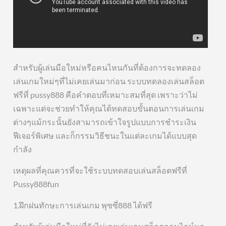
สำหรับผู้เล่นมือใหม่หรือคนไหนกันที่ต้องการจะทดลอง
เล่นเกมใหม่ๆที่ไม่เคยเล่นมาก่อน ระบบทดลองเล่นสล็อต
ฟรีที่ pussy888 คือคำตอบที่เหมาะสมที่สุด เพราะว่าไม่
เฉพาะแต่จะช่วยทำให้คุณได้ทดสอบขั้นตอนการเล่นเกม
ต่างๆแม้กระนั้นยังสามารถเข้าใจรูปแบบการชำระเงิน
ฟีเจอร์พิเศษ และก็กรรมวิธีชนะในแต่ละเกมได้แบบสุด
กำลัง
เหตุผลที่คุณควรที่จะใช้ระบบทดสอบเล่นสล็อตฟรีที่
Pussy888fun
1.ฝึกฝนทักษะการเล่นเกม พุซซี่888 ได้ฟรี