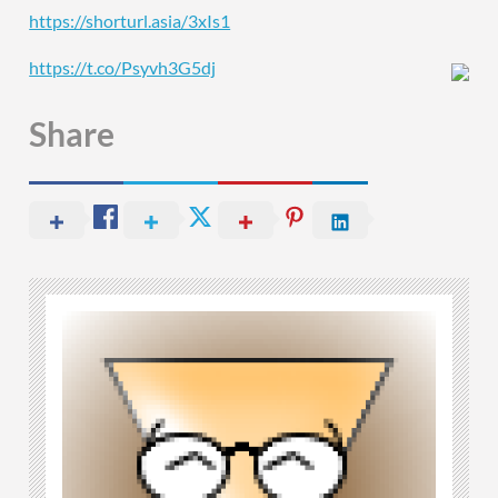
https://shorturl.asia/3xIs1
https://t.co/Psyvh3G5dj
Share