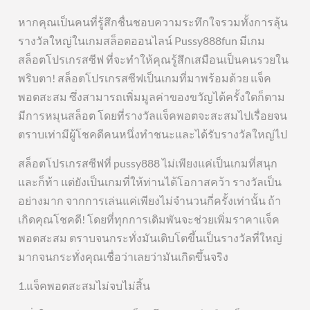
หากคุณเป็นคนที่รู้สึกชื่นชอบความระทึกใจรวมทั้งการลุ้น
รางวัลใหญ่ในเกมสล็อตออนไลน์ Pussy888fun มีเกม
สล็อตโปรเกรสซีฟ ที่จะทำให้คุณรู้สึกเสมือนเป็นคนรวยใน
พริบตา! สล็อตโปรเกรสซีฟเป็นเกมที่มาพร้อมด้วย แจ็ค
พอตสะสม ซึ่งสามารถเพิ่มมูลค่าของขวัญได้ครั้งใดก็ตาม
มีการหมุนสล็อต โดยที่รางวัลแจ็คพอตจะสะสมไปเรื่อยจน
ตราบเท่ามีผู้โชคดีคนหนึ่งทำชนะและได้รับรางวัลใหญ่ไป
สล็อตโปรเกรสซีฟที่ pussy888 ไม่เพียงแค่เป็นเกมที่สนุก
และก็ท้า แต่ยังเป็นเกมที่ให้ท่านได้โอกาสคว้า รางวัลเป็น
อย่างมาก จากการเล่นแค่เพียงไม่จำนวนกี่ครั้งเท่านั้น ถ้า
เกิดคุณโชคดี! โดยที่ทุกการเดิมพันจะช่วยเพิ่มราคาแจ็ค
พอตสะสม ตราบจนกระทั่งมันเติบโตขึ้นเป็นรางวัลที่ใหญ่
มากจนกระทั่งคุณเชื่อว่าเลยว่ามันเกิดขึ้นจริง
1.แจ็คพอตสะสมไม่จบไม่สิ้น