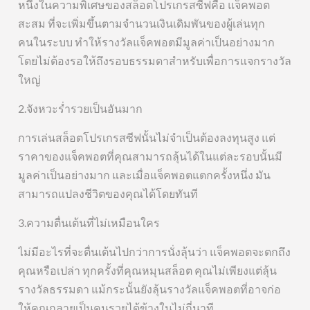
หนึ่งในความพิเศษของสล็อตโปรเกรสซีฟคือ แจ็คพอต
สะสม ที่จะเพิ่มขึ้นตามจำนวนเงินเดิมพันของผู้เล่นทุก
คนในระบบ ทำให้รางวัลแจ็คพอตมีมูลค่าเป็นอย่างมาก
โดยไม่ต้องรอให้ถึงรอบธรรมดาสำหรับเพื่อการแจกรางวัล
ใหญ่
2.จังหวะร่ำรวยเป็นอันมาก
การเล่นสล็อตโปรเกรสซีฟนั้นไม่จำเป็นต้องลงทุนสูง แต่
ราคาของแจ็คพอตที่คุณสามารถลุ้นได้ในแต่ละรอบนั้นมี
มูลค่าเป็นอย่างมาก และเมื่อแจ็คพอตแตกครั้งหนึ่ง มัน
สามารถแปลงชีวิตของคุณได้โดยทันที
3.ความตื่นเต้นที่ไม่เหมือนใคร
ไม่มีอะไรที่จะตื่นเต้นไปกว่าการนั่งลุ้นว่า แจ็คพอตจะตกถึง
คุณหรือเปล่า ทุกครั้งที่คุณหมุนสล็อต คุณไม่เพียงแต่ลุ้น
รางวัลธรรมดา แม้กระนั้นยังลุ้นรางวัลแจ็คพอตที่อาจก่อ
ให้คุณกลายเป็นคนรวยได้ข้างในไม่กี่นาที