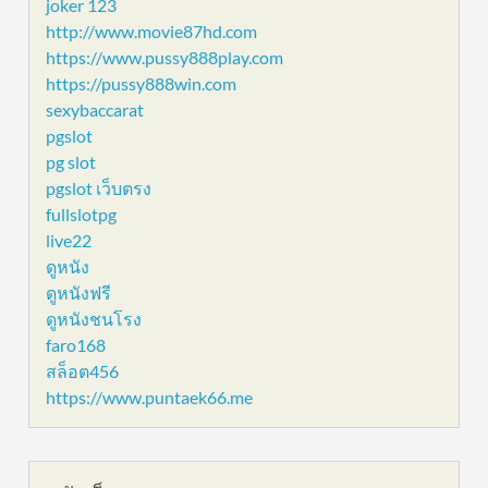
joker 123
http://www.movie87hd.com
https://www.pussy888play.com
https://pussy888win.com
sexybaccarat
pgslot
pg slot
pgslot เว็บตรง
fullslotpg
live22
ดูหนัง
ดูหนังฟรี
ดูหนังชนโรง
faro168
สล็อต456
https://www.puntaek66.me