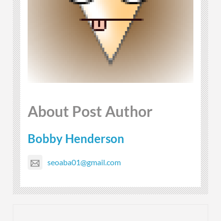
About Post Author
Bobby Henderson
seoaba01@gmail.com