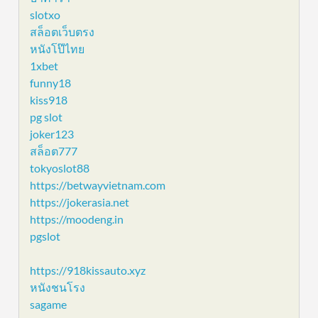
slotxo
สล็อตเว็บตรง
หนังโป๊ไทย
1xbet
funny18
kiss918
pg slot
joker123
สล็อต777
tokyoslot88
https://betwayvietnam.com
https://jokerasia.net
https://moodeng.in
pgslot
https://918kissauto.xyz
หนังชนโรง
sagame