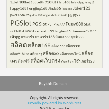
918Kiss
188bet
1xbet
188betth
faro168
fullslotpg
funny18
Joker123
happy168
hengjing168
Jinda55
jinda888
pg
joker123auto
pg77
judhai168
kingxxxbet เครดิตฟรี
PGSlot
PG Slot
Pussy888
Slot
PunPro777
ทาง
temmax69
slot168
Slotxo
sretthi99
tangtem168
slot888
เข้าpg
บาคาร่า
บาคาร่า168
ปั่นแตก66
พุซซี่888
สล็อต
สล็อต168
สล็อต888
สล็อต777
สล็อตxo
สล็อต
สล็อตpg
สล็อตออนไลน์
สล็อต918kiss
สล็อตเว็บตรง
เครดิตฟรี
โจ๊กเกอร์123
เว็บสล็อต
Buy this Domain
Copyright. All rights reserved.
Proudly powered by WordPress
WEN Business by