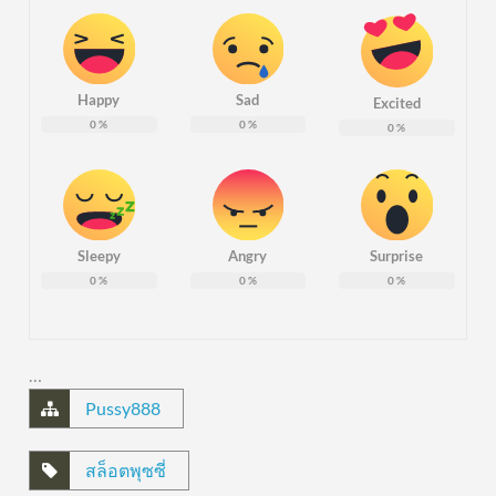
Happy
Sad
Excited
0
%
0
%
0
%
Sleepy
Angry
Surprise
0
%
0
%
0
%
…
Pussy888
สล็อตพุซซี่