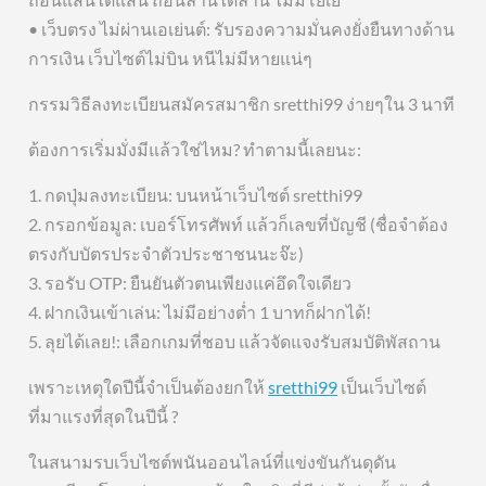
• เว็บตรง ไม่ผ่านเอเย่นต์: รับรองความมั่นคงยั่งยืนทางด้าน
การเงิน เว็บไซต์ไม่บิน หนีไม่มีหายแน่ๆ
กรรมวิธีลงทะเบียนสมัครสมาชิก sretthi99 ง่ายๆใน 3 นาที
ต้องการเริ่มมั่งมีแล้วใช่ไหม? ทำตามนี้เลยนะ:
1. กดปุ่มลงทะเบียน: บนหน้าเว็บไซต์ sretthi99
2. กรอกข้อมูล: เบอร์โทรศัพท์ แล้วก็เลขที่บัญชี (ชื่อจำต้อง
ตรงกับบัตรประจำตัวประชาชนนะจ๊ะ)
3. รอรับ OTP: ยืนยันตัวตนเพียงแค่อึดใจเดียว
4. ฝากเงินเข้าเล่น: ไม่มีอย่างต่ำ 1 บาทก็ฝากได้!
5. ลุยได้เลย!: เลือกเกมที่ชอบ แล้วจัดแจงรับสมบัติพัสถาน
เพราะเหตุใดปีนี้จำเป็นต้องยกให้
sretthi99
เป็นเว็บไซต์
ที่มาแรงที่สุดในปีนี้ ?
ในสนามรบเว็บไซต์พนันออนไลน์ที่แข่งขันกันดุดัน