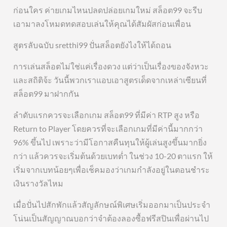
ก่อนใคร ค่ายเกมไหนปลดปล่อยเกมใหม่ สล็อต99 จะรีบ
เอามาลงโหมดทดสอบเล่นให้คุณได้สัมผัสก่อนเพื่อน
สูตรลับฉบับ sretthi99 ปั่นสล็อตยังไงให้ได้ถอน
การเล่นสล็อตไม่ใช่แค่เรื่องดวง แต่ว่าเป็นเรื่องของจังหวะ
และสถิติจ้ะ วันนี้พวกเราแอบเอาสูตรเด็ดจากเหล่าเซียนที่
สล็อต99 มาฝากกัน
ลำดับแรกควรจะเลือกเกม สล็อต99 ที่มีค่า RTP สูง หรือ
Return to Player โดยควรที่จะเลือกเกมที่มีค่านี้มากกว่า
96% ขึ้นไป เพราะว่ามีโอกาสคืนทุนให้ผู้เล่นสูงขึ้นมากยิ่ง
กว่า แล้วควรจะเริ่มต้นด้วยเบทต่ำ ในช่วง 10-20 ตาแรก ให้
เริ่มจากเบทน้อยๆเพื่อเช็คมองว่าเกมกำลังอยู่ในตอนชำระ
เงินรางวัลไหม
เมื่อปั่นไปสักพักแล้วสัญลักษณ์พิเศษเริ่มออกมาเป็นประจำ
โน่นเป็นสัญญาณบอกว่าจำต้องลองซื้อฟรีสปินเพื่อผ่านไป