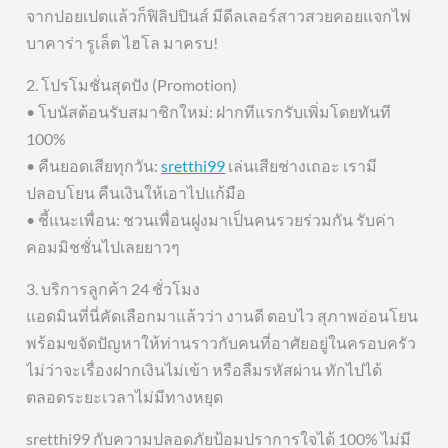
จากปอยเปตแล้วก็ฟิลิปปินส์ มีดีลเลอร์สาวสวยคอยแจกไพ่
บาคาร่า รูเล็ต ไฮโล มาครบ!
2. โปรโมชั่นสุดปัง (Promotion)
• โบนัสต้อนรับสมาชิกใหม่: ฝากทีแรกรับเพิ่มโดยทันที
100%
• คืนยอดเสียทุกวัน:
sretthi99
เล่นเสียช่างเถอะ เรามี
ปลอบโยน คืนเงินให้เอาไปแก้มือ
• ชี้แนะเพื่อน: ชวนเพื่อนฝูงมาเป็นคนรวยร่วมกัน รับค่า
คอมมิชชั่นไปเลยยาวๆ
3. บริการลูกค้า 24 ชั่วโมง
แอดมินที่นี่คัดเลือกมาแล้วว่า งานดี ตอบไว สุภาพอ่อนโยน
พร้อมขจัดปัญหาให้ท่านราวกับคนที่อาศัยอยู่ในครอบครัว
ไม่ว่าจะเรื่องฝากเงินไม่เข้า หรือลืมรหัสผ่าน ทักไปได้
ตลอดระยะเวลาไม่มีทางหยุด
sretthi99 กับความปลอดภัยป้อมปราการใจได้ 100% ไม่มี