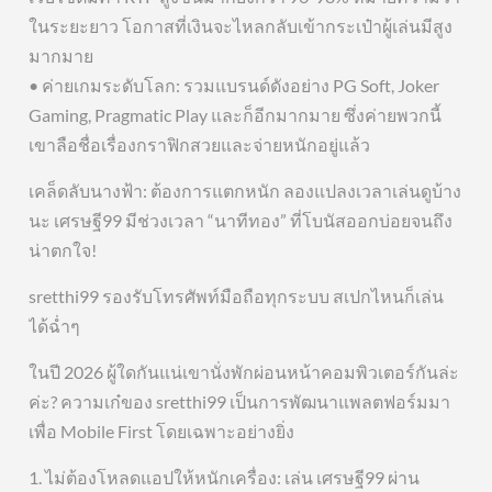
ในระยะยาว โอกาสที่เงินจะไหลกลับเข้ากระเป๋าผู้เล่นมีสูง
มากมาย
• ค่ายเกมระดับโลก: รวมแบรนด์ดังอย่าง PG Soft, Joker
Gaming, Pragmatic Play และก็อีกมากมาย ซึ่งค่ายพวกนี้
เขาลือชื่อเรื่องกราฟิกสวยและจ่ายหนักอยู่แล้ว
เคล็ดลับนางฟ้า: ต้องการแตกหนัก ลองแปลงเวลาเล่นดูบ้าง
นะ เศรษฐี99 มีช่วงเวลา “นาทีทอง” ที่โบนัสออกบ่อยจนถึง
น่าตกใจ!
sretthi99 รองรับโทรศัพท์มือถือทุกระบบ สเปกไหนก็เล่น
ได้ฉ่ำๆ
ในปี 2026 ผู้ใดกันแน่เขานั่งพักผ่อนหน้าคอมพิวเตอร์กันล่ะ
ค่ะ? ความเก๋ของ sretthi99 เป็นการพัฒนาแพลตฟอร์มมา
เพื่อ Mobile First โดยเฉพาะอย่างยิ่ง
1. ไม่ต้องโหลดแอปให้หนักเครื่อง: เล่น เศรษฐี99 ผ่าน