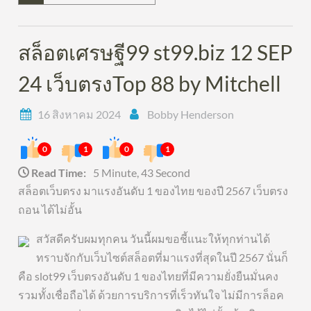
สล็อตเศรษฐี99 st99.biz 12 SEP
24 เว็บตรงTop 88 by Mitchell
16 สิงหาคม 2024
Bobby Henderson
0
1
0
1
Read Time:
5 Minute, 43 Second
สล็อตเว็บตรง มาแรงอันดับ 1 ของไทย ของปี 2567 เว็บตรง
ถอน ได้ไม่อั้น
สวัสดีครับผมทุกคน วันนี้ผมขอชี้แนะให้ทุกท่านได้
ทราบจักกับเว็บไซต์สล็อตที่มาแรงที่สุดในปี 2567 นั่นก็
คือ slot99 เว็บตรงอันดับ 1 ของไทยที่มีความยั่งยืนมั่นคง
รวมทั้งเชื่อถือได้ ด้วยการบริการที่เร็วทันใจ ไม่มีการล็อค