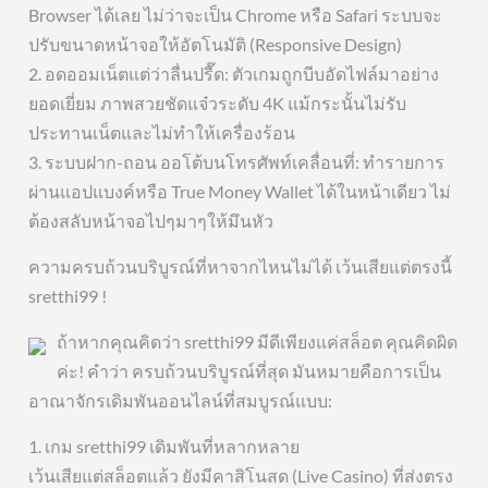
Browser ได้เลย ไม่ว่าจะเป็น Chrome หรือ Safari ระบบจะ
ปรับขนาดหน้าจอให้อัตโนมัติ (Responsive Design)
2. อดออมเน็ตแต่ว่าลื่นปรื๊ด: ตัวเกมถูกบีบอัดไฟล์มาอย่าง
ยอดเยี่ยม ภาพสวยชัดแจ๋วระดับ 4K แม้กระนั้นไม่รับ
ประทานเน็ตและไม่ทำให้เครื่องร้อน
3. ระบบฝาก-ถอน ออโต้บนโทรศัพท์เคลื่อนที่: ทำรายการ
ผ่านแอปแบงค์หรือ True Money Wallet ได้ในหน้าเดียว ไม่
ต้องสลับหน้าจอไปๆมาๆให้มึนหัว
ความครบถ้วนบริบูรณ์ที่หาจากไหนไม่ได้ เว้นเสียแต่ตรงนี้
sretthi99 !
ถ้าหากคุณคิดว่า sretthi99 มีดีเพียงแค่สล็อต คุณคิดผิด
ค่ะ! คำว่า ครบถ้วนบริบูรณ์ที่สุด มันหมายคือการเป็น
อาณาจักรเดิมพันออนไลน์ที่สมบูรณ์แบบ:
1. เกม sretthi99 เดิมพันที่หลากหลาย
เว้นเสียแต่สล็อตแล้ว ยังมีคาสิโนสด (Live Casino) ที่ส่งตรง