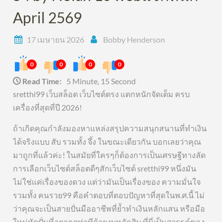
April 2569
17 เมษายน 2026
Bobby Henderson
0
0
0
0
Read Time:
5 Minute, 15 Second
sretthi99 เว็บสล็อต เว็บไซต์ตรง แตกหนักจัดเต็ม ครบ
เครื่องที่สุดที่ปี 2026!
ถ้าเกิดคุณกำลังมองหาแหล่งสรุปความสนุกสนานที่ทำเงิน
ได้จริงแบบ สับ รวมทั้ง จึ้ง ในขณะเดียวกัน บอกเลยว่าคุณ
มาถูกที่แล้วค่ะ! ในสมัยที่ใครๆก็ต้องการเป็นเศรษฐีทางลัด
การเลือกเว็บไซต์สล็อตดีๆสักเว็บไซต์ sretthi99 หนึ่งมัน
ไม่ใช่แค่เรื่องของดวง แต่ว่ามันเป็นเรื่องของ ความมั่นใจ
รวมทั้ง คนรวย99 คือคำตอบที่ตอบปัญหาที่สุดในพ.ศ.นี้ ไม่
ว่าคุณจะเป็นสายปั่นมืออาชีพที่ย้ำทำเงินหลักแสน หรือมือ
ใหม่หัดปั่นที่อยากดูท่าทีด้วยงบหลักสิบ ที่นี่เป็นสวรรค์ของ