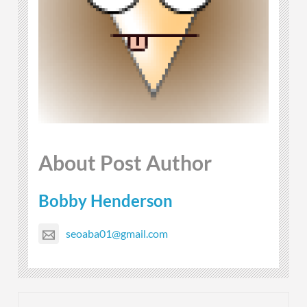
About Post Author
Bobby Henderson
seoaba01@gmail.com