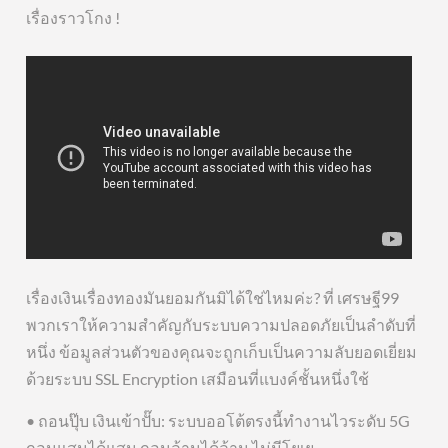
เรื่องราวโกง !
เรื่องเงินเรื่องทองมันยอมกันมิได้ใช่ไหมค่ะ? ที่ เศรษฐี99
พวกเราให้ความสำคัญกับระบบความปลอดภัยเป็นลำดับที่
หนึ่ง ข้อมูลส่วนตัวของคุณจะถูกเก็บเป็นความลับยอดเยี่ยม
ด้วยระบบ SSL Encryption เสมือนที่แบงค์ชั้นหนึ่งใช้
• ถอนปุ๊บ เงินเข้าปั๊บ: ระบบออโต้ตรงนี้ทำงานไวระดับ 5G
ถอนแสนได้แสน ถอนล้านได้ล้าน ไม่มีโยเย