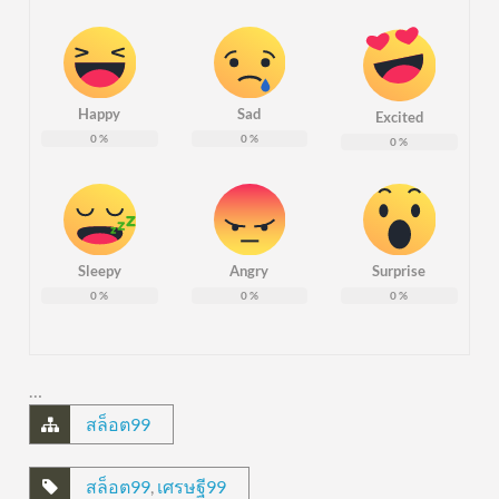
Happy
Sad
Excited
0
%
0
%
0
%
Sleepy
Angry
Surprise
0
%
0
%
0
%
…
สล็อต99
สล็อต99
,
เศรษฐี99