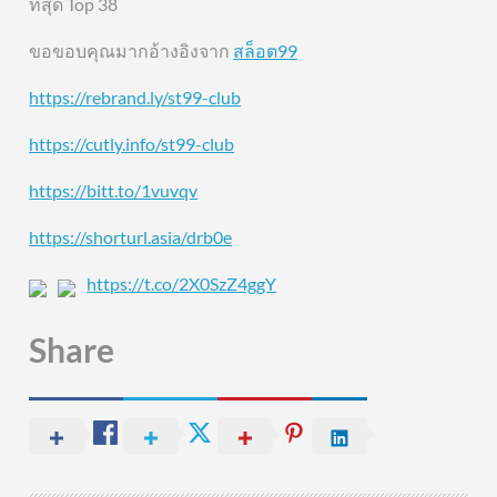
ที่สุด Top 38
ขอขอบคุณมากอ้างอิงจาก
สล็อต99
https://rebrand.ly/st99-club
https://cutly.info/st99-club
https://bitt.to/1vuvqv
https://shorturl.asia/drb0e
https://t.co/2X0SzZ4ggY
Share