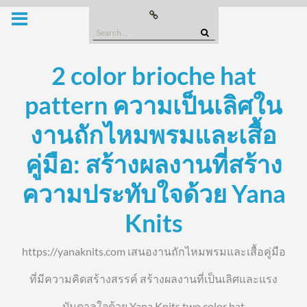
Skip
Buy
this
to
Domain
Search
content
for:
2 color brioche hat
pattern ความเป็นเลิศใน
งานถักไหมพรมและเสื้อ
คู่มือ: สร้างผลงานที่สร้าง
ความประทับใจด้วย Yana
Knits
https://yanaknits.com เสนองานถักไหมพรมและเสื้อคู่มือ
ที่มีความคิดสร้างสรรค์ สร้างผลงานที่เป็นเลิศและแรง
บันดาลใจด้วย Yana Knits two color hat