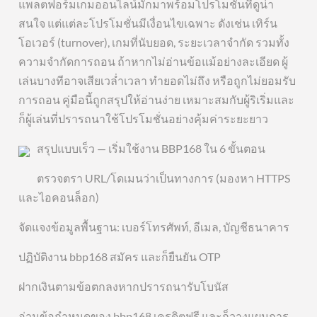
แพลตฟอร์มเกมออนไลน์มักมาพร้อมโปรโมชั่นที่ดูน่า
สนใจ แต่แต่ละโปรโมชั่นมีเงื่อนไขเฉพาะ ดังเช่น เทิร์น
โอเวอร์ (turnover), เกมที่นับยอด, ระยะเวลาจำกัด รวมทั้ง
ความจำกัดการถอน ถ้าหากไม่อ่านข้อแม้อย่างละเอียด ผู้
เล่นบางทีอาจเสียเวล่ำเวลา ทำยอดไม่ถึง หรือถูกไม่ยอมรับ
การถอน คู่มือนี้ถูกสรุปให้อ่านง่าย เหมาะสมกับผู้ริเริ่มและ
ก็ผู้เล่นที่ปรารถนาใช้โปรโมชั่นอย่างคุ้มค่าระยะยาว
สรุปแบบเร็ว — เริ่มใช้งาน BBP168 ใน 6 ขั้นตอน
ตรวจตรา URL/โดเมนว่าเป็นทางการ (มองหา HTTPS
และไอคอนล็อก)
จัดแจงข้อมูลพื้นฐาน: เบอร์โทรศัพท์, อีเมล, บัญชีธนาคาร
ปฏิบัติงาน bbp168 สมัคร และก็ยืนยัน OTP
ฝากเงินตามข้อตกลงหากปรารถนารับโบนัส
อ่านข้อกำหนดของ bbp168 เครดิตฟรี และก็วางแผนการ