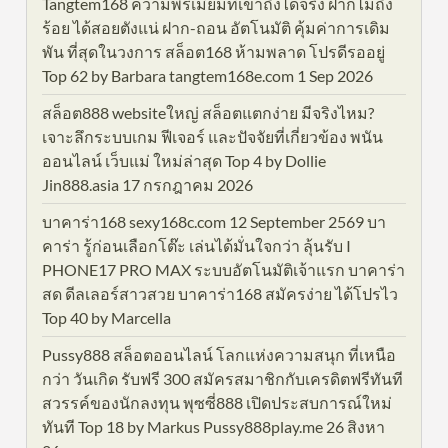
Tangtem168 ความพรีเมียมที่เข้าถึงได้จริง ฝากไม่ถึง
ร้อย ได้สอยตังแน่ ฝาก-ถอน อัตโนมัติ คุ้มค่าการเดิม
พัน ที่สุดในวงการ สล็อต168 ห้ามพลาด โปรดีรออยู่
Top 62 by Barbara tangtem168e.com 1 Sep 2026
สล็อต888 websiteใหญ่ สล็อตแตกง่าย มีจริงไหม?
เจาะลึกระบบเกม ฟีเจอร์ และปัจจัยที่เกี่ยวข้อง พนัน
ออนไลน์ เว็บแม่ ใหม่ล่าสุด Top 4 by Dollie
Jin888.asia 17 กรกฎาคม 2026
บาคาร่า168 sexy168c.com 12 September 2569 บา
คาร่า รู้ก่อนเลือกโต๊ะ เล่นได้มั่นใจกว่า ลุ้นรับ I
PHONE17 PRO MAX ระบบอัตโนมัติเจ้าแรก บาคาร่า
สด ดีลเลอร์สาวสวย บาคาร่า168 สมัครง่าย ได้โปรไว
Top 40 by Marcella
Pussy888 สล็อตออนไลน์ โลกแห่งความสนุก ที่เหนือ
กว่า วันเกิด รับฟรี 300 สมัครสมาชิกกับเครดิตฟรีทันที
สวรรค์ของนักลงทุน พุซซี่888 เปิดประสบการณ์ใหม่
ทันที Top 18 by Markus Pussy888play.me 26 สิงหา