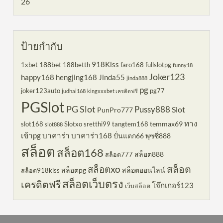
26
ป้ายกำกับ
918Kiss
188bet
1xbet
188betth
faro168
fullslotpg
funny18
Joker123
happy168
hengjing168
Jinda55
jinda888
pg
joker123auto
pg77
judhai168
kingxxxbet เครดิตฟรี
PGSlot
PG Slot
Pussy888
Slot
PunPro777
ทาง
temmax69
slot168
Slotxo
sretthi99
tangtem168
slot888
เข้าpg
บาคาร่า
บาคาร่า168
ปั่นแตก66
พุซซี่888
สล็อต
สล็อต168
สล็อต888
สล็อต777
สล็อตxo
สล็อต
สล็อตpg
สล็อตออนไลน์
สล็อต918kiss
สล็อตเว็บตรง
เครดิตฟรี
โจ๊กเกอร์123
เว็บสล็อต