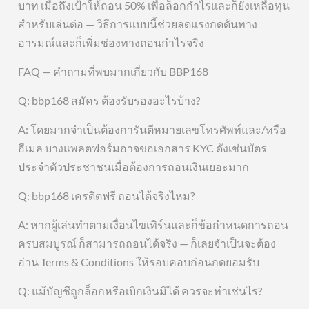
บาท เมื่อถึงเป้าให้ถอน 50% เพื่อล็อกกำไรและก็ยังเหลือทุน
สำหรับเล่นต่อ — วิธีการแบบนี้ช่วยลดแรงกดดันทาง
อารมณ์และก็เพิ่มช่องทางถอนกำไรจริง
FAQ — คำถามที่พบมากเกี่ยวกับ BBP168
Q: bbp168 สมัคร ต้องรับรองอะไรบ้าง?
A: โดยมากจำเป็นต้องการันตีหมายเลขโทรศัพท์และ/หรือ
อีเมล บางแพลตฟอร์มอาจขอเอกสาร KYC ดังเช่นบัตร
ประจำตัวประชาชนเมื่อต้องการถอนเงินเยอะมาก
Q: bbp168 เครดิตฟรี ถอนได้จริงไหม?
A: หากผู้เล่นทำตามเงื่อนไขเทิร์นและก็ข้อกำหนดการถอน
ครบสมบูรณ์ ก็สามารถถอนได้จริง — ก็เลยจำเป็นจะต้อง
อ่าน Terms & Conditions ให้รอบคอบก่อนกดยอมรับ
Q: แม้บัญชีถูกล็อกหรือเบิกเงินมิได้ ควรจะทำเช่นไร?