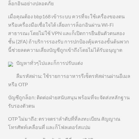
ล็อกอินอย่างปลอดภัย
เมื่อคุณต้อง bbp168 เข้าระบบ ควรที่จะใช้เครื่องของตน
หรือเครื่องมือเชื่อใจได้ เลี่ยงการล็อกอินผ่าน Wi-Fi
สาธารณะโดยไม่ใช้ VPN และก็เปิดการยืนยันตัวตนสอง
ชั้น (2FA) ถ้าบริการรองรับ การปกป้องคุ้มครองขั้นต้นพวก
นี้ช่วยลดความเสี่ยงบัญชีถูกเข้าถึงโดยไม่ได้รับอนุญาต
ปัญหาทั่วๆไปและก็การปรับแต่ง
ลืมรหัสผ่าน: ใช้รายการอาหารรีเซ็ตรหัสผ่านผ่านอีเมล
หรือ OTP
บัญชีถูกล็อก: ติดต่อฝ่ายสนับสนุน พร้อมที่จะจัดส่งหลักฐาน
รับรองตัวตน
OTP ไม่มาถึง: ตรวจตราลำดับที่ที่ลงทะเบียน สัญญาณ
โทรศัพท์เคลื่อนที่ และก็โฟลเดอร์สแปม