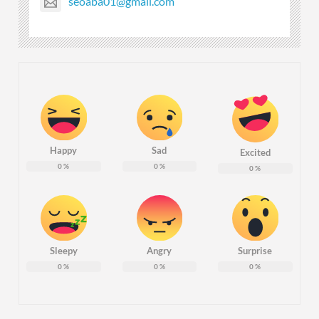
seoaba01@gmail.com
Happy
Sad
Excited
0
%
0
%
0
%
Sleepy
Angry
Surprise
0
%
0
%
0
%