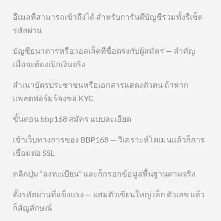
อีเมลที่สามารถเข้าถึงได้ สำหรับการันตีบัญชีรวมทั้งรีเซ็ต
รหัสผ่าน
บัญชีธนาคารหรือวอลเล็ตที่ชื่อตรงกับผู้สมัคร — สำคัญ
เมื่อจะต้องเบิกเงินจริง
สำเนาบัตรประชาชนหรือเอกสารแสดงตัวตน ถ้าหาก
แพลตฟอร์มร้องขอ KYC
ขั้นตอน bbp168 สมัคร แบบละเอียด
เข้าเว็บทางการของ BBP168 — วิเคราะห์โดเมนแล้วก็การ
เชื่อมต่อ SSL
คลิกปุ่ม “ลงทะเบียน” และก็กรอกข้อมูลพื้นฐานตามจริง
ตั้งรหัสผ่านที่แข็งแรง — ผสมตัวเขียนใหญ่ เล็ก ตัวเลข แล้ว
ก็สัญลักษณ์