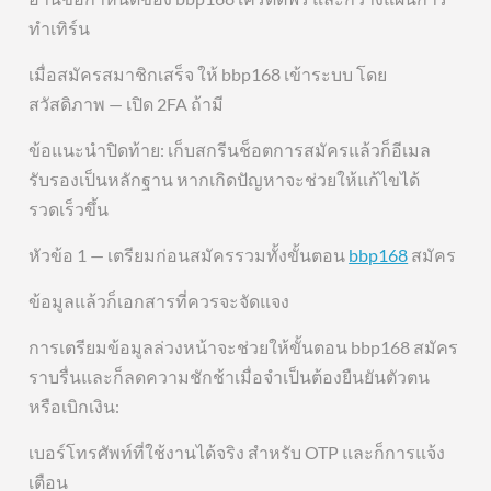
ทำเทิร์น
เมื่อสมัครสมาชิกเสร็จ ให้ bbp168 เข้าระบบ โดย
สวัสดิภาพ — เปิด 2FA ถ้ามี
ข้อแนะนำปิดท้าย: เก็บสกรีนช็อตการสมัครแล้วก็อีเมล
รับรองเป็นหลักฐาน หากเกิดปัญหาจะช่วยให้แก้ไขได้
รวดเร็วขึ้น
หัวข้อ 1 — เตรียมก่อนสมัครรวมทั้งขั้นตอน
bbp168
สมัคร
ข้อมูลแล้วก็เอกสารที่ควรจะจัดแจง
การเตรียมข้อมูลล่วงหน้าจะช่วยให้ขั้นตอน bbp168 สมัคร
ราบรื่นและก็ลดความชักช้าเมื่อจำเป็นต้องยืนยันตัวตน
หรือเบิกเงิน:
เบอร์โทรศัพท์ที่ใช้งานได้จริง สำหรับ OTP และก็การแจ้ง
เตือน