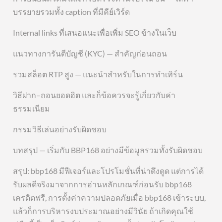
บรรยายรวมทั้ง caption ที่มีคีย์เวิร์ด
Internal links ที่เสนอแนะเพื่อเพิ่ม SEO ข้างในเว็บ
แนวทางการันตีบัญชี (KYC) — สำคัญก่อนถอน
รวมสล็อต RTP สูง — แนะนำสำหรับในการทำเทิร์น
วิธีฝาก–ถอนยอดฮิต และก็ข้อควรจะรู้เกี่ยวกับค่า
ธรรมเนียม
กรรมวิธีเล่นอย่างรับผิดชอบ
บทสรุป — เริ่มกับ BBP168 อย่างมีข้อมูลรวมทั้งรับผิดชอบ
สรุป: bbp168 มีฟีเจอร์และโปรโมชั่นที่น่าดึงดูด แต่การได้
รับผลดีจริงมาจากการอ่านหลักเกณฑ์ก่อนรับ bbp168
เครดิตฟรี, การตั้งค่าความปลอดภัยเมื่อ bbp168 เข้าระบบ,
แล้วก็การบริหารงบประมาณอย่างมีวินัย ถ้าเกิดคุณใช้