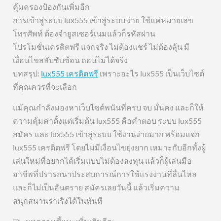
คุ้มครองป้องกันเพิ่มอีก
การเข้าสู่ระบบ lux555 เข้าสู่ระบบ ง่าย ใช้แค่หมายเลข
โทรศัพท์ ต้องจำยูสเซอร์เนมแล้วก็รหัสผ่าน
โปรโมชั่นเครดิตฟรี แจกจริง ไม่ต้องแชร์ ไม่ต้องลุ้น มี
เงื่อนไขสลับซับซ้อน ถอนไม่ได้จริง
บทสรุป:
lux555 เครดิตฟรี
เพราะอะไร lux555 เป็นเว็บไซต์
ที่คุณควรที่จะเลือก
แม้คุณกำลังมองหาเว็บไซต์พนันที่ครบ จบ มั่นคง และก็ให้
ความคุ้มค่าตั้งแต่เริ่มต้น lux555 คือคำตอบ ระบบ lux555
สมัคร และ lux555 เข้าสู่ระบบ ใช้งานง่ายมาก พร้อมแจก
lux555 เครดิตฟรี โดยไม่มีเงื่อนไขยุ่งยาก เหมาะกับอีกทั้งผู้
เล่นใหม่ที่อยากได้เริ่มแบบไม่ต้องลงทุน แล้วก็ผู้เล่นมือ
อาชีพที่ปรารถนาประสบการณ์การใช้แรงงานที่ลื่นไหล
และก็ไม่เป็นอันตราย สมัครเลยวันนี้ แล้วเริ่มความ
สนุกสนานร่าเริงได้ในทันที