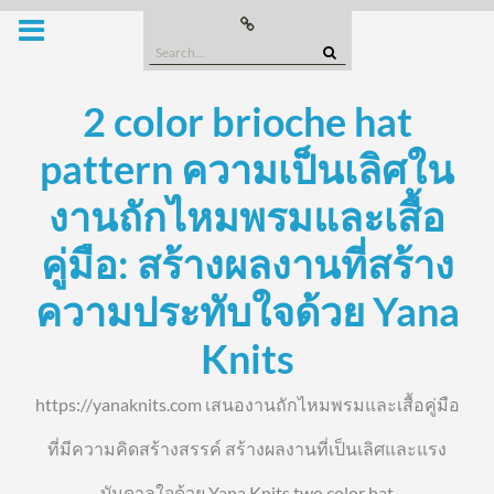
Skip
Buy
this
to
Domain
Search
content
for:
2 color brioche hat
pattern ความเป็นเลิศใน
งานถักไหมพรมและเสื้อ
คู่มือ: สร้างผลงานที่สร้าง
ความประทับใจด้วย Yana
Knits
https://yanaknits.com เสนองานถักไหมพรมและเสื้อคู่มือ
ที่มีความคิดสร้างสรรค์ สร้างผลงานที่เป็นเลิศและแรง
บันดาลใจด้วย Yana Knits two color hat