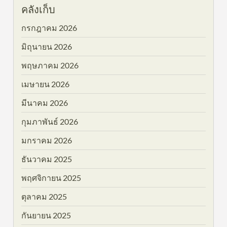
คลังเก็บ
กรกฎาคม 2026
มิถุนายน 2026
พฤษภาคม 2026
เมษายน 2026
มีนาคม 2026
กุมภาพันธ์ 2026
มกราคม 2026
ธันวาคม 2025
พฤศจิกายน 2025
ตุลาคม 2025
กันยายน 2025