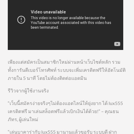
เพียงแต่สมัครเป็นสมาชิกใหม่ผ่านหน้าเว็บไซต์หลัก รวม
ทั้งการันตีเบอร์โทรศัพท์ ระบบจะเพิ่มเครดิตฟรีให้อัตโนมัติ
ภายใน 5 นาที โดยไม่ต้องติดต่อแอดมิน
รีวิวจากผู้ใช้งานจริง
“เว็บนี้สมัครง่ายจริงๆไม่ต้องแอดไลน์ให้ยุ่งยาก ได้ lux555
เครดิตฟรี มาเล่นสล็อตฟรีแล้วเบิกเงินได้ด้วย!” – คุณธน
ภัทร, ผู้เล่นใหม่
“เล่นบาคาร่ากับ lux555 มานานแล้วขอรับ ระบบดี ฝาก