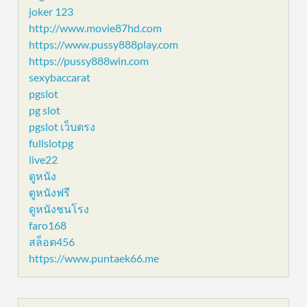
joker 123
http://www.movie87hd.com
https://www.pussy888play.com
https://pussy888win.com
sexybaccarat
pgslot
pg slot
pgslot เว็บตรง
fullslotpg
live22
ดูหนัง
ดูหนังฟรี
ดูหนังชนโรง
faro168
สล็อต456
https://www.puntaek66.me