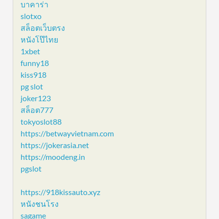
บาคาร่า
slotxo
สล็อตเว็บตรง
หนังโป๊ไทย
1xbet
funny18
kiss918
pg slot
joker123
สล็อต777
tokyoslot88
https://betwayvietnam.com
https://jokerasia.net
https://moodeng.in
pgslot
https://918kissauto.xyz
หนังชนโรง
sagame