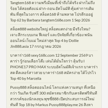
Tangtem168 ความพรีเมียมที่เข้าถึงได้จริง ฝากไม่ถึง
ร้อย ได้สอยตังแน่ ฝาก-ถอน อัตโนมัติ คุ้มค่าการเดิม
พัน ที่สุดในวงการ สล็อต168 ห้ามพลาด โปรดีรออยู่
Top 62 by Barbara tangtem168e.com 1 Sep 2026
สล็อต888 websiteใหญ่ สล็อตแตกง่าย มีจริงไหม?
เจาะลึกระบบเกม ฟีเจอร์ และปัจจัยที่เกี่ยวข้อง พนัน
ออนไลน์ เว็บแม่ ใหม่ล่าสุด Top 4 by Dollie
Jin888.asia 17 กรกฎาคม 2026
บาคาร่า168 sexy168c.com 12 September 2569 บา
คาร่า รู้ก่อนเลือกโต๊ะ เล่นได้มั่นใจกว่า ลุ้นรับ I
PHONE17 PRO MAX ระบบอัตโนมัติเจ้าแรก บาคาร่า
สด ดีลเลอร์สาวสวย บาคาร่า168 สมัครง่าย ได้โปรไว
Top 40 by Marcella
Pussy888 สล็อตออนไลน์ โลกแห่งความสนุก ที่เหนือ
กว่า วันเกิด รับฟรี 300 สมัครสมาชิกกับเครดิตฟรีทันที
สวรรค์ของนักลงทุน พุซซี่888 เปิดประสบการณ์ใหม่
ทันที Top 18 by Markus Pussy888play.me 26 สิงหา