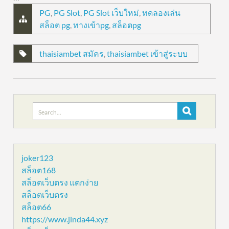
PG
,
PG Slot
,
PG Slot เว็บใหม่
,
ทดลองเล่น
สล็อต pg
,
ทางเข้าpg
,
สล็อตpg
thaisiambet สมัคร
,
thaisiambet เข้าสู่ระบบ
Search
for:
joker123
สล็อต168
สล็อตเว็บตรง แตกง่าย
สล็อตเว็บตรง
สล็อต66
https://www.jinda44.xyz