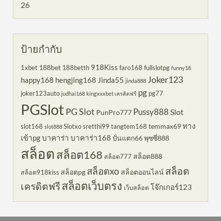
26
ป้ายกำกับ
918Kiss
188bet
1xbet
188betth
faro168
fullslotpg
funny18
Joker123
happy168
hengjing168
Jinda55
jinda888
pg
joker123auto
pg77
judhai168
kingxxxbet เครดิตฟรี
PGSlot
PG Slot
Pussy888
Slot
PunPro777
ทาง
temmax69
slot168
Slotxo
sretthi99
tangtem168
slot888
เข้าpg
บาคาร่า
บาคาร่า168
ปั่นแตก66
พุซซี่888
สล็อต
สล็อต168
สล็อต888
สล็อต777
สล็อตxo
สล็อต
สล็อตpg
สล็อตออนไลน์
สล็อต918kiss
สล็อตเว็บตรง
เครดิตฟรี
โจ๊กเกอร์123
เว็บสล็อต