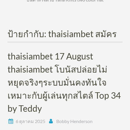
ป้ายกำกับ:
thaisiambet สมัคร
thaisiambet 17 August
thaisiambet โบนัสปล่อยไม่
หยุดจริงๆระบบมั่นคงทันใจ
เหมาะกับผู้เล่นทุกสไตล์ Top 34
by Teddy
6 ตุลาคม 2025
Bobby Henderson