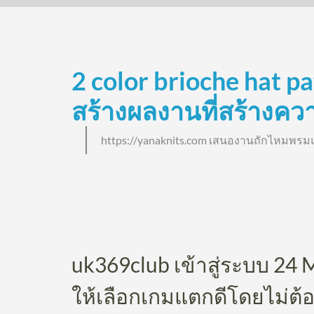
Skip
to
content
2 color brioche hat p
สร้างผลงานที่สร้างคว
https://yanaknits.com เสนองานถักไหมพรมและ
uk369club เข้าสู่ระบบ 24 
ให้เลือกเกมแตกดีโดยไม่