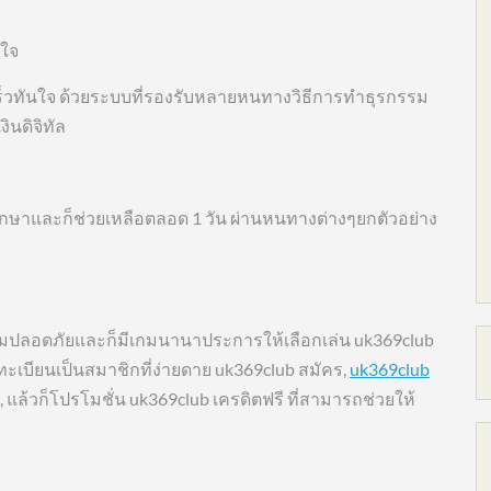
นใจ
็เร็วทันใจ ด้วยระบบที่รองรับหลายหนทางวิธีการทำธุรกรรม
ินดิจิทัล
กษาและก็ช่วยเหลือตลอด 1 วัน ผ่านหนทางต่างๆยกตัวอย่าง
ามปลอดภัยและก็มีเกมนานาประการให้เลือกเล่น uk369club
งทะเบียนเป็นสมาชิกที่ง่ายดาย uk369club สมัคร,
uk369club
, แล้วก็โปรโมชั่น uk369club เครดิตฟรี ที่สามารถช่วยให้