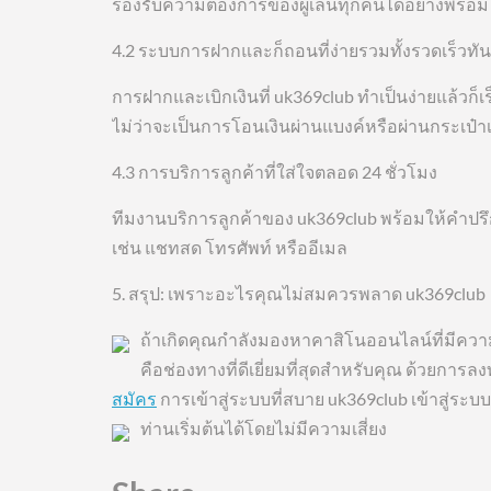
รองรับความต้องการของผู้เล่นทุกคนได้อย่างพร้อม
4.2 ระบบการฝากและก็ถอนที่ง่ายรวมทั้งรวดเร็วทั
การฝากและเบิกเงินที่ uk369club ทำเป็นง่ายแล้วก
ไม่ว่าจะเป็นการโอนเงินผ่านแบงค์หรือผ่านกระเป๋าเง
4.3 การบริการลูกค้าที่ใส่ใจตลอด 24 ชั่วโมง
ทีมงานบริการลูกค้าของ uk369club พร้อมให้คำปรึ
เช่น แชทสด โทรศัพท์ หรืออีเมล
5. สรุป: เพราะอะไรคุณไม่สมควรพลาด uk369club
ถ้าเกิดคุณกำลังมองหาคาสิโนออนไลน์ที่มีคว
คือช่องทางที่ดีเยี่ยมที่สุดสำหรับคุณ ด้วยการล
สมัคร
การเข้าสู่ระบบที่สบาย uk369club เข้าสู่ระบบ
ท่านเริ่มต้นได้โดยไม่มีความเสี่ยง