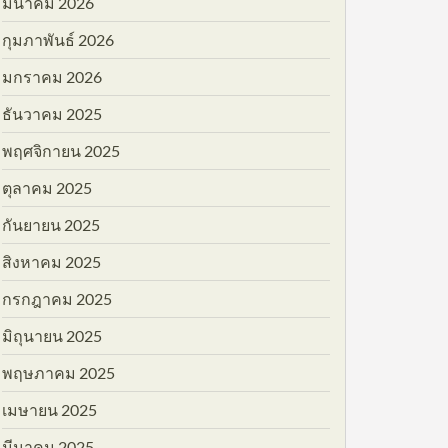
มีนาคม 2026
กุมภาพันธ์ 2026
มกราคม 2026
ธันวาคม 2025
พฤศจิกายน 2025
ตุลาคม 2025
กันยายน 2025
สิงหาคม 2025
กรกฎาคม 2025
มิถุนายน 2025
พฤษภาคม 2025
เมษายน 2025
มีนาคม 2025