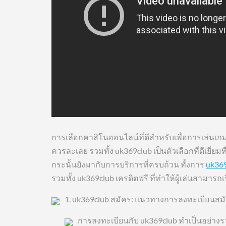
การเลือกคาสิโนออนไลน์ที่ดีสำหรับเพื่อการเล่นเกม
ควรละเลย รวมทั้ง uk369club เป็นตัวเลือกที่ดีเยี่ยม
กระนั้นยังมากับการบริการที่ครบถ้วน ทั้งการ
uk369
รวมทั้ง uk369club เครดิตฟรี ที่ทำให้ผู้เล่นสามารถ
1. uk369club สมัคร: แนวทางการลงทะเบียนสม
การลงทะเบียนกับ uk369club ทำเป็นอย่าง