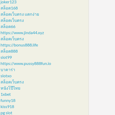
joker123
สล็อต168
สล็อตเว็บตรง แตกง่าย
สล็อตเว็บตรง
สล็อต66
https://www.jinda44.xyz
สล็อตเว็บตรง
https://bonus888.life
สล็อต888
slot99
https://www.pussy888fun.io
บาคาร่า
slotxo
สล็อตเว็บตรง
หนังโป๊ไทย
1xbet
funny18
kiss918
pg slot