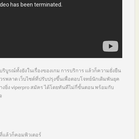
ิบูรณ์ทั้งยังในเรื่องของเกม การบริการ แล้วก็ความยั่งยืน
พลาด เว็บไซต์ที่ปรับปรุงขึ้นเพื่อตอบโจทย์นักเดิมพันยุค
่างยิ่ง viperpro สมัคร ได้โดยทันทีไม่กี่ขั้นตอน พร้อมกับ
จ
ที่แล้วก็คอมพิวเตอร์