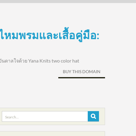
ไหมพรมและเสื้อคู่มือ:
ันดาลใจด้วย Yana Knits two color hat
BUY THIS DOMAIN
Search
for: