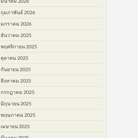
มีนาคม 2026
กุมภาพันธ์ 2026
มกราคม 2026
ธันวาคม 2025
พฤศจิกายน 2025
ตุลาคม 2025
กันยายน 2025
สิงหาคม 2025
กรกฎาคม 2025
มิถุนายน 2025
พฤษภาคม 2025
เมษายน 2025
มีนาคม 2025