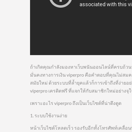
ถ้าเกิดคุณกำลังมองหาเว็บพนันออนไลน์ที่ครบถ้วนบร
มั่นคงทางการเงิน viperpro คือคำตอบที่คุณไม่สมควร
สมัยใหม่ ด้วยระบบที่ล้ำยุคแล้วก็การเข้าถึงที่ง่ายอย
viperpro เครดิตฟรี ที่แจกให้กับสมาชิกใหม่อย่างจุใ
เพราะอะไร viperpro ถึงเป็นเว็บไซต์ที่น่าดึงดูด
1. ระบบใช้งานง่าย
หน้าเว็บไซต์โหลดเร็ว รองรับอีกทั้งโทรศัพท์เคลื่อน