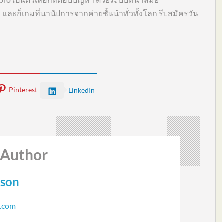
ที และก็เกมที่นานัปการจากค่ายชั้นนำทั่วทั้งโลก รีบสมัครวัน
Pinterest
LinkedIn
 Author
son
.com