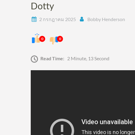
Dotty
2 กรกฎาคม 2025
Bobby Henderson
0
0
Read Time:
2 Minute, 13 Second