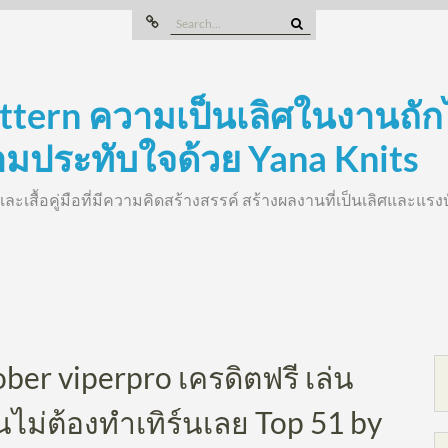
Buy
Search
this
Domain
for:
attern ความเป็นเลิศในงานถัก
ามประทับใจด้วย Yana Knits
เสื้อคู่มือที่มีความคิดสร้างสรรค์ สร้างผลงานที่เป็นเลิศและแรงบ
ber viperpro เครดิตฟรี เล่น
ไม่ต้องทำเทิร์นเลย Top 51 by