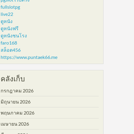
fullslotpg
live22
ดูหนัง
ดูหนังฟรี
ดูหนังชนโรง
faro168
สล็อต456
https://www.puntaek66.me
คลังเก็บ
กรกฎาคม 2026
มิถุนายน 2026
พฤษภาคม 2026
เมษายน 2026