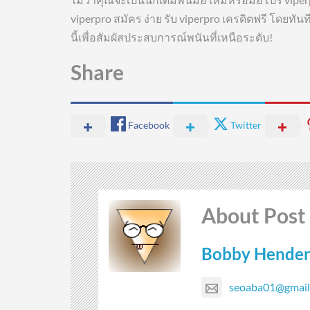
viperpro สมัคร ง่าย รับ viperpro เครดิตฟรี โดยทัน
นี้เพื่อสัมผัสประสบการณ์พนันที่เหนือระดับ!
Share
Facebook
Twitter
About Post
Bobby Hender
seoaba01@gmail