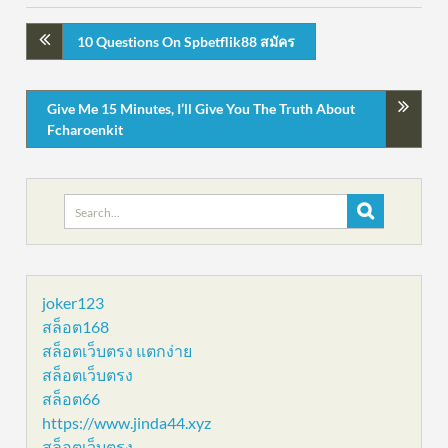
10 Questions On Spbetflik88 สมัคร
Give Me 15 Minutes, I’ll Give You The Truth About
Fcharoenkit
Search
for:
joker123
สล็อต168
สล็อตเว็บตรง แตกง่าย
สล็อตเว็บตรง
สล็อต66
https://www.jinda44.xyz
สล็อตเว็บตรง