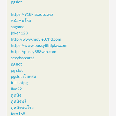
pgslot
https://918kissauto.xyz
หนังชนโรง
sagame
joker 123
http://www.movie87hd.com
https://www.pussy888play.com
https://pussy888win.com
sexybaccarat
pgslot
pg slot
pgslot เว็บตรง
fullslotpg
live22
ดูหนัง
ดูหนังฟรี
ดูหนังชนโรง
faro168