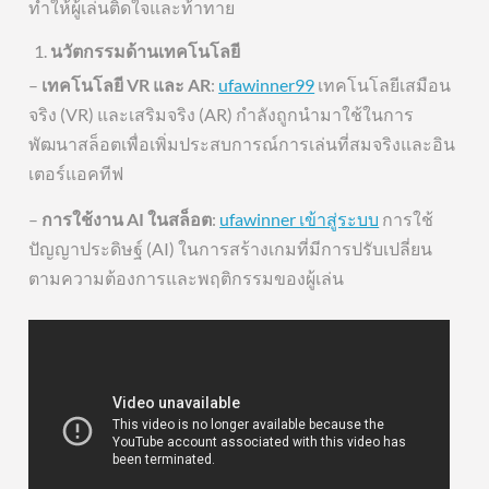
ทำให้ผู้เล่นติดใจและท้าทาย
นวัตกรรมด้านเทคโนโลยี
–
เทคโนโลยี VR และ AR
:
ufawinner99
เทคโนโลยีเสมือน
จริง (VR) และเสริมจริง (AR) กำลังถูกนำมาใช้ในการ
พัฒนาสล็อตเพื่อเพิ่มประสบการณ์การเล่นที่สมจริงและอิน
เตอร์แอคทีฟ
–
การใช้งาน AI ในสล็อต
:
ufawinner เข้าสู่ระบบ
การใช้
ปัญญาประดิษฐ์ (AI) ในการสร้างเกมที่มีการปรับเปลี่ยน
ตามความต้องการและพฤติกรรมของผู้เล่น