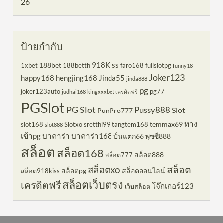
26
ป้ายกำกับ
918Kiss
188bet
1xbet
188betth
faro168
fullslotpg
funny18
Joker123
happy168
hengjing168
Jinda55
jinda888
pg
joker123auto
pg77
judhai168
kingxxxbet เครดิตฟรี
PGSlot
PG Slot
Pussy888
Slot
PunPro777
ทาง
temmax69
slot168
Slotxo
sretthi99
tangtem168
slot888
เข้าpg
บาคาร่า
บาคาร่า168
ปั่นแตก66
พุซซี่888
สล็อต
สล็อต168
สล็อต888
สล็อต777
สล็อตxo
สล็อต
สล็อตpg
สล็อตออนไลน์
สล็อต918kiss
สล็อตเว็บตรง
เครดิตฟรี
โจ๊กเกอร์123
เว็บสล็อต