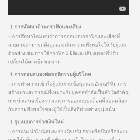
การพัฒนาด้านกราฟิกและเสียง
– การศึกษาใหม่พบว่าการออกแบบกราฟิกและเสียงที่
สวยงามสามารถดึงดูดและเพิ่มความพึงพอใจให้กับผู้เล่น
ตัวอย่างเช่น การใช้กราฟิก 3 มิติและเสียงเพลงที่ปรับ
เปลี่ยนได้ตามธีมของเกม
การตอบสนองต่อพฤติกรรมผู้บริโภค
– การทำความเข้าใจผู้เล่นผ่านข้อมูลและอัลกอริทึม การ
สร้างประสบการณ์ที่เหมาะกับบุคคลกำลังเป็นหัวใจสำคัญ
การนำเสนอเรื่องราวและการออกแบบสล็อตที่สอดคล้อง
กับความพึงพอใจของผู้ใช้เป็นสิ่งที่ค่ายต่างๆ มุ่งเน้น
รูปแบบการจ่ายเงินใหม่
– การแนะนำโบนัสและรางวัล เช่น รอบฟรีสปินหรือระบบ
การให้แต้มสะสมเพื่อเพิ่มแรงจูงใจในการเล่นต่อเนื่อง