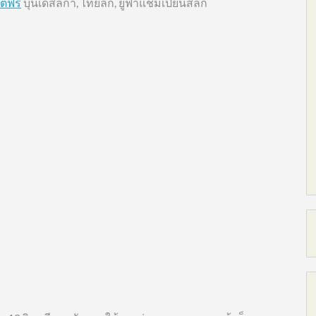
ิตฟรี
บุนเดสลีกา, ไทยลีก, ยูฟ่าแชมเปียนส์ลีก