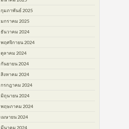
กุมภาพันธ์ 2025
มกราคม 2025
ธันวาคม 2024
พฤศจิกายน 2024
ตุลาคม 2024
กันยายน 2024
สิงหาคม 2024
กรกฎาคม 2024
มิถุนายน 2024
พฤษภาคม 2024
เมษายน 2024
มีนาคม 2024