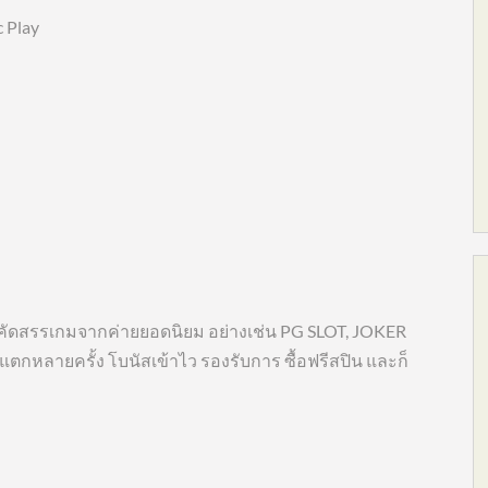
c Play
คัดสรรเกมจากค่ายยอดนิยม อย่างเช่น PG SLOT, JOKER
หลายครั้ง โบนัสเข้าไว รองรับการ ซื้อฟรีสปิน และก็