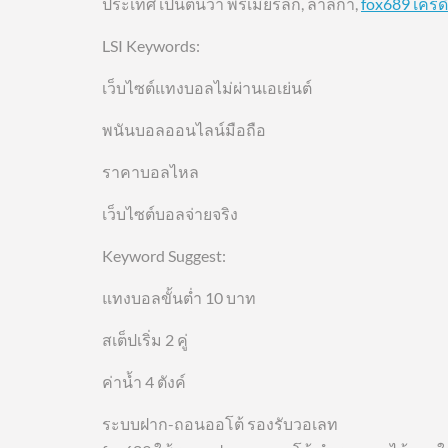
ประเทศ เป็นต้นว่า พรีเมียร์ลีก, ลาลีกา,
fox689 เครด
LSI Keywords:
เว็บไซต์แทงบอลไม่ผ่านเอเย่นต์
พนันบอลออนไลน์มือถือ
ราคาบอลไหล
เว็บไซต์บอลจ่ายจริง
Keyword Suggest:
แทงบอลขั้นต่ำ 10 บาท
สเต็ปเริ่ม 2 คู่
ค่าน้ำ 4 ตังค์
ระบบฝาก-ถอนออโต้ รองรับวอเลท