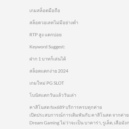
เกมสล็อตมือถือ
สล็อตวอเลทไม่มีอย่างต่ำ
RTP สูง แตกบ่อย
Keyword Suggest:
ฝาก 1 บาทก็เล่นได้
สล็อตแตกง่าย 2024
เกมใหม่ PG SLOT
โบนัสแตกวันแล้ววันเล่า
คาสิโนสด fox689 บริการครบทุกค่าย
เปิดประสบการณ์การเดิมพันกับ คาสิโนสด จากค่ายชั
Dream Gaming ไม่ว่าจะเป็น บาคาร่า, รูเล็ต, เสือ