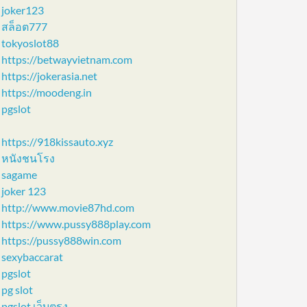
joker123
สล็อต777
tokyoslot88
https://betwayvietnam.com
https://jokerasia.net
https://moodeng.in
pgslot
https://918kissauto.xyz
หนังชนโรง
sagame
joker 123
http://www.movie87hd.com
https://www.pussy888play.com
https://pussy888win.com
sexybaccarat
pgslot
pg slot
pgslot เว็บตรง