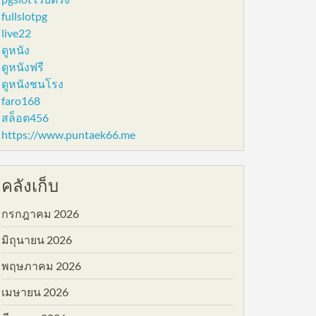
fullslotpg
live22
ดูหนัง
ดูหนังฟรี
ดูหนังชนโรง
faro168
สล็อต456
https://www.puntaek66.me
คลังเก็บ
กรกฎาคม 2026
มิถุนายน 2026
พฤษภาคม 2026
เมษายน 2026