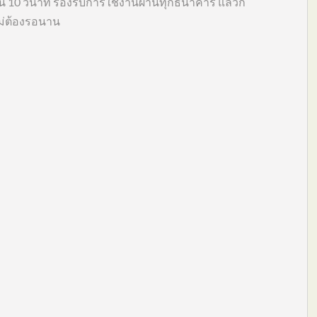
10 วินาที รองรับการใช้งานผ่านทุกธนาคาร แล้วก็
ไม่ต้องรอนาน